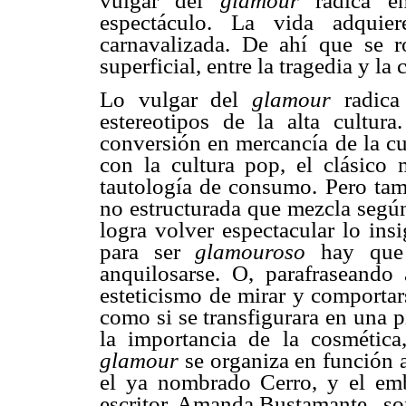
vulgar del
glamour
radica en
espectáculo. La vida adquie
carnavalizada. De ahí que se r
superficial, entre la tragedia y la
Lo vulgar del
glamour
radica 
estereotipos de la alta cultura.
conversión en mercancía de la cu
con la cultura pop, el clásico
tautología de consumo. Pero tam
no estructurada que mezcla según
logra volver espectacular lo ins
para ser
glamouroso
hay que 
anquilosarse. O, parafraseando
esteticismo de mirar y comportar
como si se transfigurara en una p
la importancia de la cosmética,
glamour
se organiza en función a
el ya nombrado Cerro, y el e
escritor, Amanda Bustamante,
so