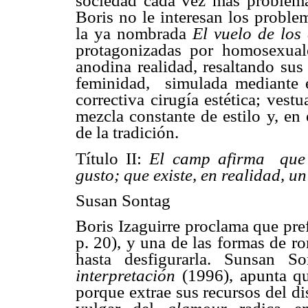
sociedad cada vez más problema
Boris no le interesan los probl
la ya nombrada
El vuelo de los
protagonizadas por homosexuale
anodina realidad, resaltando sus
feminidad,
simulada mediante e
correctiva cirugía estética; vest
mezcla constante de estilo y, en 
de la tradición.
Título II:
El camp afirma
que
gusto; que existe, en realidad, u
Susan Sontag
Boris Izaguirre proclama que prefi
p. 20), y una de las formas de r
hasta desfigurarla. Sunsan S
interpretación
(1996), apunta q
porque extrae sus recursos del di