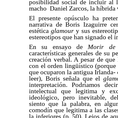
posibilidad social de incluir al
macho
Daniel Zarcos, la híbrida
El presente opúsculo ha preten
narrativa de Boris Izaguirre c
estética
glamour
 y sus estereot
estereotipos que han signado el i
En su ensayo de
Morir de
características generales de su pe
creación verbal. A pesar de que
con el orden lingüístico (porque 
que ocuparon la antigua Irlanda- 
leer), Boris señala que el
glam
interpretación. Podríamos dec
intelectual que legitima y exc
ideológico, pero inevitable, d
siento que la palabra, en alg
comodín que legitima a las clase
la inferiores (p. 50). Lejos de aq