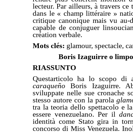
lecteur. Par ailleurs, à travers c
dans le « champ littéraire » nati
critique canonique mais vu au-
capable de conjuguer linsoucia
création verbale.
Mots clés:
glamour, spectacle, c
Boris Izaguirre o limp
RIASSUNTO
Questarticolo ha lo scopo di av
caraqueño
Boris Izaguirre. Ab
sviluppate nelle sue cronache soc
stesso autore con la parola
glam
tra la teoria dello spettacolo e la
essere venezuelano. Per il
dan
identità come Stato gira in tor
concorso di Miss Venezuela. Inol