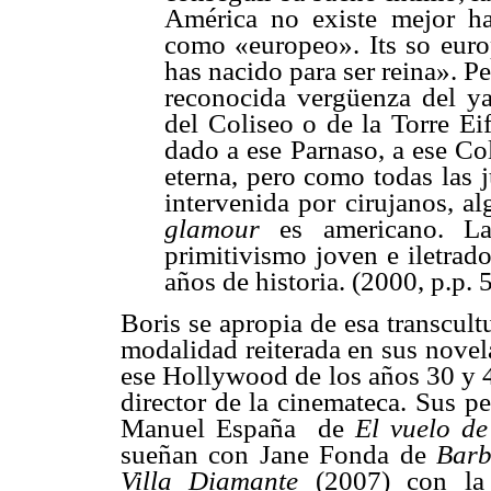
América no existe mejor ha
como «europeo». Its so euro
has nacido para ser reina». P
reconocida vergüenza del ya
del Coliseo o de la Torre Eif
dado a ese Parnaso, a ese Col
eterna, pero como todas las j
intervenida por cirujanos, a
glamour
es americano. La 
primitivismo joven e iletrad
años de historia. (2000, p.p. 
Boris se apropia de esa transcult
modalidad reiterada en sus novela
ese Hollywood de los años 30 y 40
director de la cinemateca. Sus p
Manuel España
de
El vuelo de
sueñan con Jane Fonda de
Barb
Villa Diamante
(2007) con la