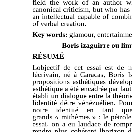
field
the work of an author w
canonical criticism, but who has
an intellectual capable of comb
of verbal creation.
Key words:
glamour, entertainme
Boris izaguirre ou li
RÉSUMÉ
Lobjectif de cet essai est de
lécrivain, né à Caracas, Boris 
propositions esthétiques dévelop
esthétique a été encadrée par lau
établi un dialogue entre la théorie
lidentité dêtre vénézuélien. Po
notre identité en tant q
grands « mithèmes » : le pétrole
essai, on a eu laudace de romp
rendre plus cohérent lhorizon de