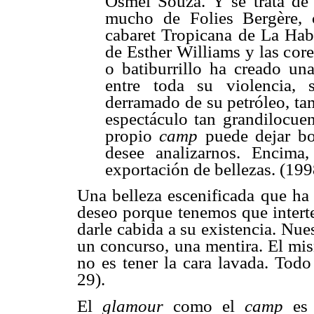
Osmel Souza. Y se trata de 
mucho de Folies Bergère,
cabaret Tropicana de La Hab
de Esther Williams y las cor
o batiburrillo ha creado un
entre toda su violencia, 
derramado de su petróleo, ta
espectáculo tan grandilocue
propio
camp
puede dejar bo
desee analizarnos. Encima
exportación de bellezas. (199
Una belleza escenificada que ha 
deseo porque tenemos que intert
darle cabida a su existencia. Nues
un concurso, una mentira. El mis
no es tener la cara lavada. Todo 
29).
El
glamour
como el
camp
es 