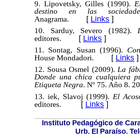
9. Lipovetsky, Gilles (1990).
E
destino en las sociedad
[
Links
]
Anagrama.
10. Sarduy, Severo (1982).
[
Links
]
editores.
11. Sontag, Susan (1996).
Con
[
Links
]
House Mondadori.
12. Sousa Osmel (2009).
La fáb
Donde una chica cualquiera pu
Etiqueta Negra
. Nº 75. Año 8. 2
13. iek, Slavoj (1999).
El Acos
[
Links
]
editores.
Instituto Pedagógico de Carac
Urb. El Paraíso. Te