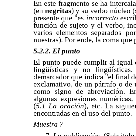
En este fragmento se ha intercal
(en
negritas
) y su verbo núcleo (
presente que "es
incorrecto
escr
función de sujeto y el verbo, in
varios elementos separados po
nuestras). Por ende, la coma que 
5.2.2. El punto
El punto puede cumplir al igual
lingüísticas y no lingüística
demarcador que indica "el final d
exclamativo, de un párrafo o de
como signo de abreviación. En
algunas expresiones numéricas,
(
5.1 La oración
), etc. La sigui
encontradas en el uso del punto.
Muestra 7
7.
La publicación
.
(Subtítulo