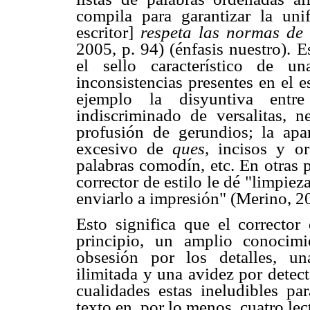
compila para garantizar la uni
escritor]
respeta las normas de e
2005, p. 94) (énfasis nuestro). 
el sello característico de un
inconsistencias presentes en el e
ejemplo la disyuntiva entr
indiscriminado de versalitas, ne
profusión de gerundios; la apa
excesivo de
ques
, incisos y or
palabras comodín, etc. En otras p
corrector de estilo le dé "limpiez
enviarlo a impresión" (Merino, 20
Esto significa que el corrector
principio, un amplio conocim
obsesión por los detalles, un
ilimitada y una avidez por detect
cualidades estas ineludibles par
texto en, por lo menos, cuatro le