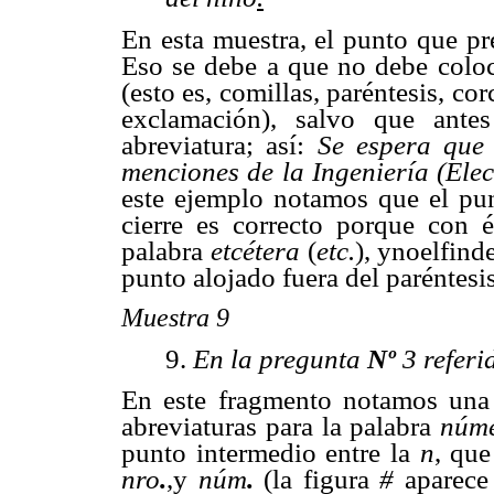
En esta muestra, el punto que pre
Eso se debe a que no debe coloc
(esto es, comillas, paréntesis, co
exclamación), salvo que ante
abreviatura; así:
Se espera que
menciones de la Ingeniería (Elec
este ejemplo notamos que el pun
cierre es correcto porque con é
palabra
etcétera
(
etc.
), ynoelfind
punto alojado fuera del paréntesis
Muestra 9
9.
En la pregunta
Nº
3 referid
En este fragmento notamos una d
abreviaturas para la palabra
núm
punto intermedio entre la
n
, que
nro
.
,y
núm
.
(la figura
#
aparece