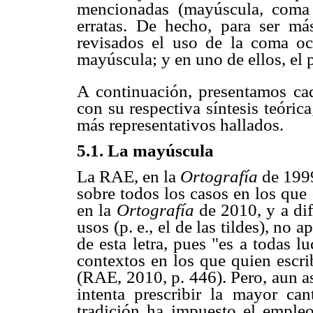
mencionadas (mayúscula, coma
erratas. De hecho, para ser má
revisados el uso de la coma ocu
mayúscula; y en uno de ellos, el 
A continuación, presentamos cad
con su respectiva síntesis teóric
más representativos hallados.
5.1. La mayúscula
La RAE, en la
Ortografía
de 199
sobre todos los casos en los que
en la
Ortografía
de 2010, y a di
usos (p. e., el de las tildes), no
de esta letra, pues "es a todas l
contextos en los que quien escri
(RAE, 2010, p. 446). Pero, aun a
intenta prescribir la mayor ca
tradición ha impuesto el emple