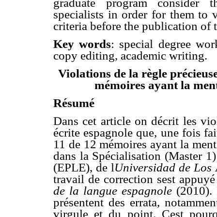
graduate program consider th
specialists in order for them to 
criteria before the publication of 
Key words
: special degree wor
copy editing, academic writing.
Violations de la règle précieus
mémoires ayant la ment
Résumé
Dans cet article on décrit les vi
écrite espagnole que, une fois fai
11 de 12 mémoires ayant la menti
dans la Spécialisation (Master 1
(EPLE), de l
Universidad de Los
travail de correction sest appuyé 
de la langue espagnole
(2010).
présentent des errata, notamment
virgule et du point. Cest pour