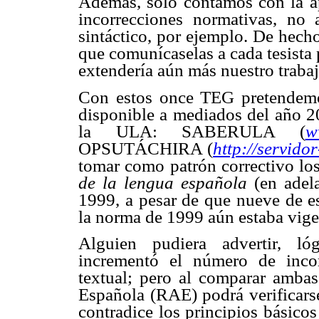
Además, solo contamos con la ap
incorrecciones normativas, no 
sintáctico, por ejemplo. De hecho
que comunícaselas a cada tesista 
extendería aún más nuestro trabaj
Con estos once TEG pretendemos
disponible a mediados del año 20
la ULA: SABERULA (
w
OPSUTÁCHIRA (
http://servido
tomar como patrón correctivo lo
de la lengua española
(en ade
1999, a pesar de que nueve de 
la norma de 1999 aún estaba vige
Alguien pudiera advertir, ló
incrementó el número de incor
textual; pero al comparar amba
Española (RAE) podrá verificar
contradice los principios básico