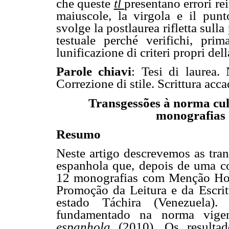
che queste
tl
presentano errori rei
maiuscole, la virgola e il punto
svolge la postlaurea rifletta sull
testuale perché verifichi, pri
lunificazione di criteri propri del
Parole chiavi
: Tesi di laurea. 
Correzione di stile. Scrittura acc
Transgessões à norma cul
monografias
Resumo
Neste artigo descrevemos as tran
espanhola que, depois de uma co
12 monografias com Menção Hon
Promoção da Leitura e da Escri
estado Táchira (Venezuela).
fundamentado na norma vige
espanhola
(2010). Os resulta