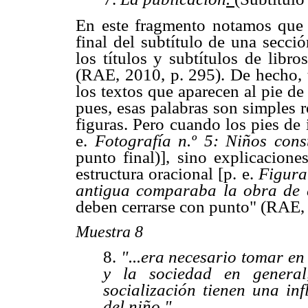
En este fragmento notamos que 
final del subtítulo de una secci
los títulos y subtítulos de libros
(RAE, 2010, p. 295). De hecho, 
los textos que aparecen al pie de f
pues, esas palabras son simples 
figuras. Pero cuando los pies de
e.
Fotografía n.º
5: Niños cons
punto final)], sino explicacione
estructura oracional [p. e.
Figura
antigua comparaba la obra de a
deben cerrarse con punto" (RAE, 
Muestra 8
8.
"...era necesario tomar en 
y la sociedad en genera
socialización tienen una inf
del niño
.
"