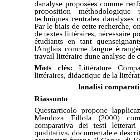
danalyse proposées comme renfo
proposition méthodologique 
techniques centrales danalyses o
Par le biais de cette recherche, o
de textes littéraires, nécessaire p
étudiants en tant quenseignan
lAnglais comme langue étrangèr
travail littéraire dune analyse de 
Mots clés:
Littérature Compa
littéraires, didactique de la littéra
lanalisi comparat
Riassunto
Questarticolo propone lapplic
Mendoza Fillola (2000) come
comparativa dei testi letterar
qualitativa, documentale e descrit