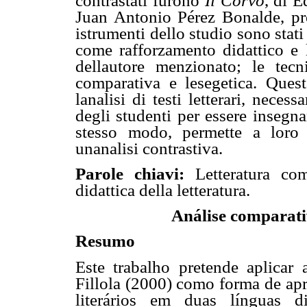
contrastati furono
Il Corvo
, di E
Juan Antonio Pérez Bonalde, pren
istrumenti dello studio sono stati
come rafforzamento didattico e 
dellautore menzionato; le tecni
comparativa e lesegetica. Que
lanalisi di testi letterari, neces
degli studenti per essere insegna
stesso modo, permette a loro di
unanalisi contrastiva.
Parole chiavi:
Letteratura comp
didattica della letteratura.
Análise comparati
Resumo
Este trabalho pretende aplica
Fillola (2000) como forma de apr
literários em duas línguas di