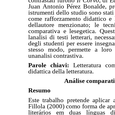
contrastati furono
Il Corvo
, di E
Juan Antonio Pérez Bonalde, pren
istrumenti dello studio sono stati
come rafforzamento didattico e 
dellautore menzionato; le tecni
comparativa e lesegetica. Que
lanalisi di testi letterari, neces
degli studenti per essere insegna
stesso modo, permette a loro di
unanalisi contrastiva.
Parole chiavi:
Letteratura comp
didattica della letteratura.
Análise comparati
Resumo
Este trabalho pretende aplica
Fillola (2000) como forma de apr
literários em duas línguas di