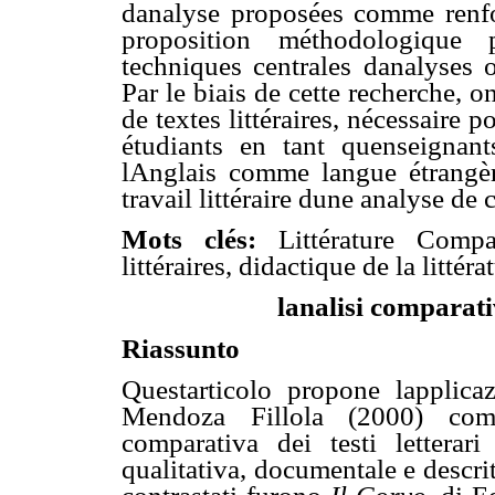
danalyse proposées comme renfo
proposition méthodologique 
techniques centrales danalyses o
Par le biais de cette recherche, o
de textes littéraires, nécessaire p
étudiants en tant quenseignan
lAnglais comme langue étrangèr
travail littéraire dune analyse de 
Mots clés:
Littérature Compa
littéraires, didactique de la littéra
lanalisi comparat
Riassunto
Questarticolo propone lapplic
Mendoza Fillola (2000) come
comparativa dei testi letterar
qualitativa, documentale e descrit