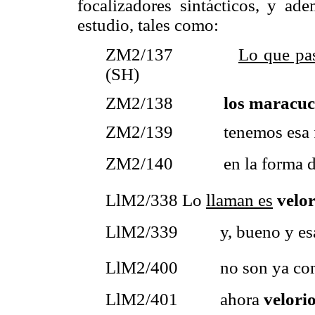
focalizadores sintácticos, y ad
estudio, tales como:
ZM2/137
Lo que pa
(SH)
ZM2/138
los maracu
ZM2/139 tenemos esa for
ZM2/140 en la forma de d
LlM2/338 Lo
llaman es
velor
LlM2/339 y, bueno y esa tr
LlM2/400 no son ya como 
LlM2/401 ahora
velori