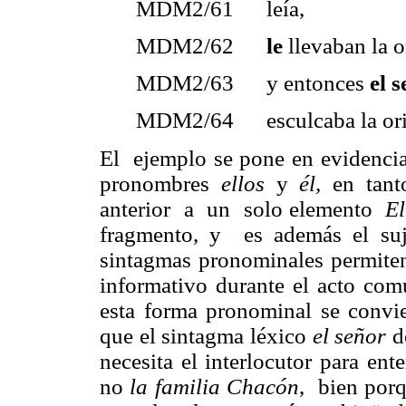
MDM2/61 leía,
MDM2/62
le
llevaban la 
MDM2/63 y entonces
el 
MDM2/64 esculcaba la or
El ejemplo se pone en evidencia 
pronombres
ellos
y
él,
en tant
anterior a un solo elemento
El
fragmento, y es además el suj
sintagmas pronominales permite
informativo durante el acto comu
esta forma pronominal se convi
que el sintagma léxico
el señor
d
necesita el interlocutor para en
no
la familia Chacón
, bien por