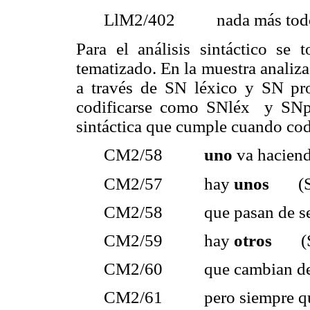
LlM2/402 nada más todo 
Para el análisis sintáctico s
tematizado. En la muestra analiza
a través de SN léxico y SN pr
codificarse
como SNléx y SNpro
sintáctica que cumple cuando codi
CM2/58
uno
va haciend
CM2/57 hay
unos
(SN
CM2/58 que pasan de se
CM2/59 hay
otros
(SN
CM2/60 que cambian de s
CM2/61 pero siempre que