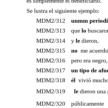
es simplemente el beneficiario.
Se lustra el siguiente ejemplo:
MDM2/312
unmm periodis
MDM2/313 que
lo
buscaron
MDM2/314 y
le
dieron,
MDM2/315
no
me acuerdo
MDM2/316 pero era negro,
MDM2/317
un tipo de afu
MDM2/318
él
vivió mucho
MDM2/319
le
dieron una 
MDM2/320 públicamente