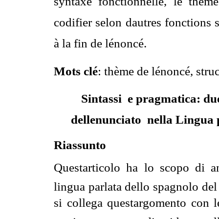
syntaxe fonctionnelle, le thème
codifier selon dautres fonctions
à la fin de lénoncé.
Mots clé
: thème de lénoncé, str
Sintassi e pragmatica: due
dellenunciato nella Lingua 
Riassunto
Questarticolo ha lo scopo di an
lingua parlata dello spagnolo del
si collega questargomento con l