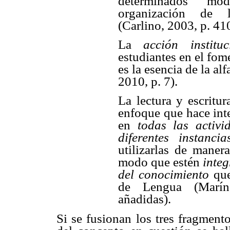
determinados m
organización de 
(Carlino, 2003, p. 41
La
acción instit
estudiantes en el fom
es la esencia de la a
2010, p. 7).
La lectura y escritur
enfoque que hace inter
en
todas las activi
diferentes instancia
utilizarlas de maner
modo que estén
integ
del conocimiento
qu
de Lengua (Marín
añadidas).
Si se fusionan los tres fragment