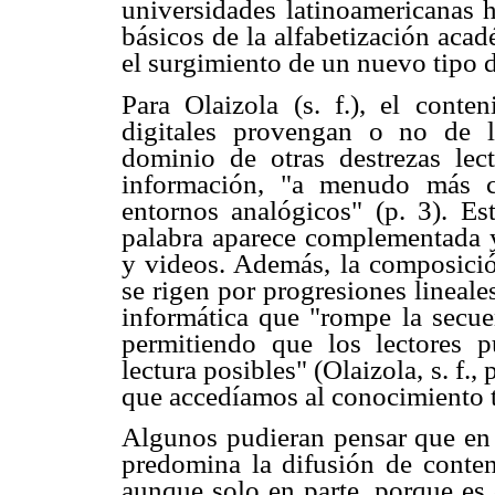
universidades latinoamericanas h
básicos de la alfabetización aca
el surgimiento de un nuevo tipo d
Para Olaizola (s. f.), el cont
digitales provengan o no de l
dominio de otras destrezas lec
información, "a menudo más c
entornos analógicos" (p. 3). Es
palabra aparece complementada y
y videos. Además, la composició
se rigen por progresiones lineales
informática que "rompe la secuen
permitiendo que los lectores pu
lectura posibles" (Olaizola, s. f.,
que accedíamos al conocimiento t
Algunos pudieran pensar que en 
predomina la difusión de conten
aunque solo en parte, porque es 