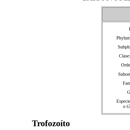
Phylum
Subph
Clase
Orde
Subor
Fam
G
Especi
o
Gi
Trofozoíto