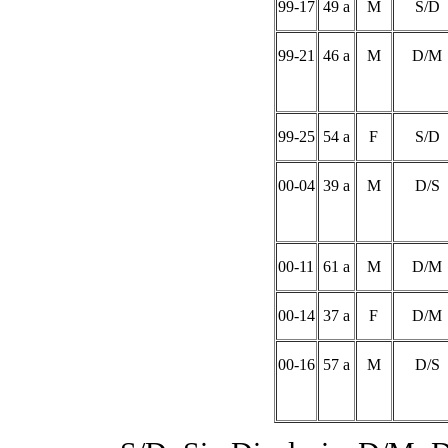
99-17
49 a
M
S/D
99-21
46 a
M
D/M
99-25
54 a
F
S/D
00-04
39 a
M
D/S
00-11
61 a
M
D/M
00-14
37 a
F
D/M
00-16
57 a
M
D/S