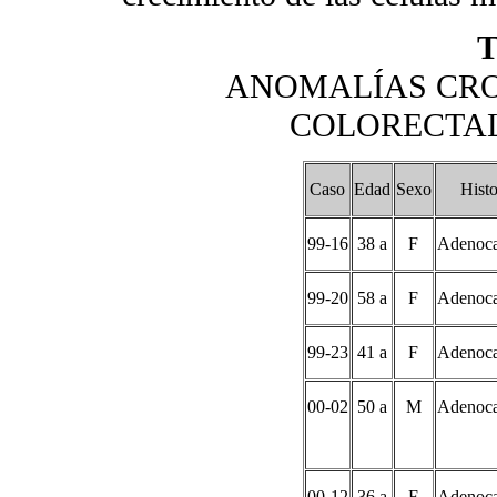
T
ANOMALÍAS CR
COLORECTAL.
Caso
Edad
Sexo
Histo
99-16
38 a
F
Adenoca
99-20
58 a
F
Adenoca
99-23
41 a
F
Adenoca
00-02
50 a
M
Adenoca
00-12
36 a
F
Adenoca