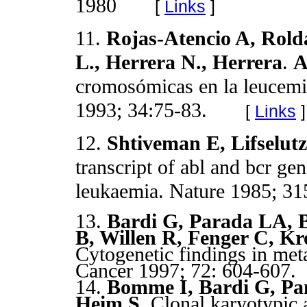
1980
[
Links
]
11.
Rojas-Atencio A, Rolda
L., Herrera N., Herrera
.
cromosómicas en la leucemia
1993; 34:75-83.
[
Links
]
12.
Shtiveman E, Lifselut
transcript of abl and bcr g
leukaemia. Nature 1985; 31
13.
Bardi G, Parada LA, 
B, Willen R, Fenger C, K
Cytogenetic findings in meta
Cancer 1997; 72: 604-6
14.
Bomme I, Bardi G, Pa
Heim S.
Clonal karyotypic a