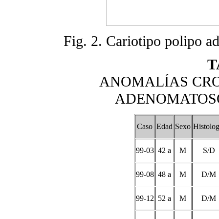
Fig. 2. Cariotipo polipo a
T
ANOMALÍAS CRO
ADENOMATOSOS
Caso
Edad
Sexo
Histolog
99-03
42 a
M
S/D
99-08
48 a
M
D/M
99-12
52 a
M
D/M