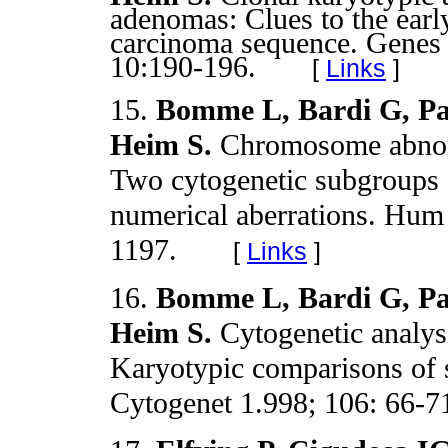
adenomas: Clues to the earl
carcinoma sequence. Gene
10:190-196.
[
Links
]
15.
Bomme L, Bardi G, Pa
Heim S.
Chromosome abnorm
Two cytogenetic subgroups c
numerical aberrations. Hum
1197.
[
Links
]
16.
Bomme L, Bardi G, Pa
Heim S.
Cytogenetic analys
Karyotypic comparisons of
Cytogenet 1.998; 106: 66-7