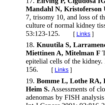
17.
Elfving P, Cigudosa I
Mandahl N, Kristoferson 
7, trisomy 10, and loss of 
culture of normal kidney ti
53:123-125.
[
Links
]
18.
Knuutila S, Larramend
Miettinen A, Mitelman F
T
epitelial cells of the kidne
156.
[
Links
]
19.
Bomme L, Lothe RA, B
Heim S.
Assessments of clo
adenomas by FISH analysis 