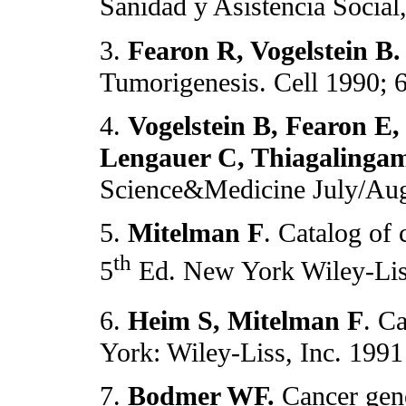
Sanidad y Asistencia Social
3.
Fearon R, Vogelstein B
Tumorigenesis. Cell 1990; 
4.
Vogelstein B, Fearon E, 
Lengauer C, Thiagalinga
Science&Medicine July/Augu
5.
Mitelman F
. Catalog of
th
5
Ed. New York Wiley-Lis
6.
Heim S, Mitelman F
. C
York: Wiley-Liss, Inc. 1991
7.
Bodmer WF.
Cancer gene