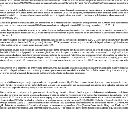
2
ia se incrementó de 390/100.000 personas por año en hombres con IMC entre 20 y 22,5 Kg/m
a 780/100.000 personas por año entre 
5).
ticos en la etiología de la obesidad son aún controversiales, sin embargo el incremento en la prevalencia de esta patología, paralelo a
nética, cambios en el estilo de vida son factor causal de obesidad (6-8). Por otra parte, la importancia de la obesidad como factor de
ón de los individuos obesos a alteraciones metabólicas como hiperinsulinemia, insulino resistencia y dislipidemia; diversos estudios 
d coronaria (9-14).
ia han sido generalmente asociadas con alteraciones en el metabolismo de los lípidos, principalmente con aumento en la concentració
nto tanto en las concentraciones de LDL-C como en el número de partículas de LDL densas y pequeñas (11, 12, 15, 16).
r de explicar estas alteraciones en el metabolismo de los lípidos en los sujetos con hiperinsulinemia y/o insulino resistencia. En c
ocidad de producción hepática de VLDL ricas en triglicéridos en estos sujetos, producto de un aumento del flujo de ácidos grasos libre
n plasma (15).
 determinado la aterogenicidad de estas partículas, no sólo por su contenido de colesterol (LDL-C), sino también en función de su t
 normales el tamaño de las LDL es grande (diámetro > 255 Å, patrón A); mientras que en estados de hiperinsulinemia y/o insulino re
, las cuales tienen un mayor poder aterogénico (17-19).
encia puede causar disminución de la concentración de estas partículas por diversos mecanismos. Uno de ellos, es a través de la dism
obre la hidrólisis de las lipoproteínas ricas en triglicéridos, lo cual se puede traducir en una excesiva transferencia de triglicéridos 
n proceso mediado por la proteína transportadora de esteres de colesterol (CETP, por sus siglas en inglés). El resultado de este inte
 son rápidamente hidrolizadas en el hígado por acción de la lipasa hepática de triglicéridos (HTGL, por sus siglas en inglés), y de est
o de colesterol, produciéndose de esta forma una disminución de las concentraciones de HDL-C, incrementando de esta manera el r
insulinemia en el desarrollo de enfermedad coronaria, más aún cuando estas alteraciones se encuentran asociadas a anormalidades en
a de obesidad e hiperinsulinemia en hombres y mujeres aparentemente sanos de Maracaibo, Estado Zulia, Venezuela; y determinar su gr
 un primer corte transversal de un estudio poblacional sobre factores de riesgo coronario.
anos, (306 hombres y 41 mujeres) con edades comprendidas entre 33 y 65 años, pertenecientes al primer corte transversal correspo
la (FRICVE: Fibrinógeno como Factor de Riesgo Coronario en Venezuela). Los sujetos eran trabajadores de la industria petrolera del E
e la empresa y que decidieron participar voluntariamente en el estudio.
nica que incluía edad, peso, talla, presión arterial sistólica y diastólica; historia familiar y personal de enfermedad coronaria, diabete
nfermedad coronaria, que incluía electrocardiograma, prueba de esfuerzo y ecocardiograma cuando fuera necesario. Luego fueron remitid
n ayuno de 10-12 horas se les tomó muestra de sangre y se les determinó en suero, por métodos enzimáticos comerciales de Hum
riglicéridos (GPO-PAP Method) y colesterol de las lipoproteínas de alta densidad (HDL-C) (HDL Colesterol liquicolor test kit). Se le
uy baja densidad (VLDL-C), usando la formula de Friedewald (22), cuando las concentraciones de triglicéridos fueron <400 mg/dL y e
/dL. Además, se les determinó insulina sérica por radioinmunoensayo en fase sólida (Coat-A-Count Insulin, Diagnostic Products, U
 de Lípidos (International Lipid Information Bureau, ILIB) (24) se estableció como perfil de lípidos alterado los siguientes criterios: