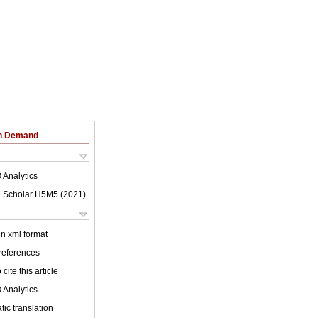
on Demand
 Analytics
 Scholar H5M5 (
2021
)
 in xml format
 references
cite this article
 Analytics
ic translation