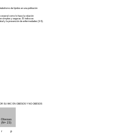
etabolismo de lípidos en una población
corporal como lo hace la relación
n simples y seguras. El índice es
salud y la prevención de enfermedades (3-5).
OR SU IMC EN OBESOS Y NO OBESOS
Obesas
(N= 23)
r
p