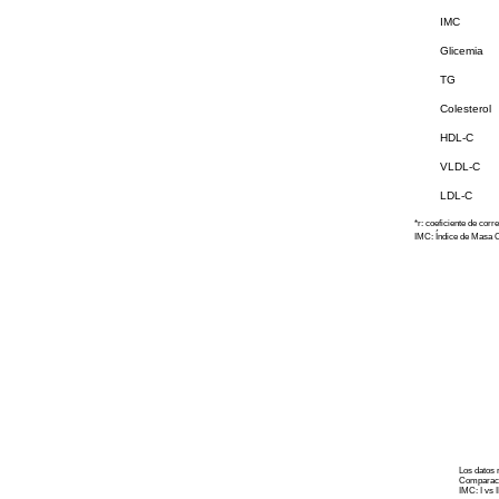
IMC
Glicemia
TG
Colesterol
HDL-C
VLDL-C
LDL-C
*r: coeficiente de corre
IMC: Índice de Masa 
Los datos 
Comparació
IMC: I vs I