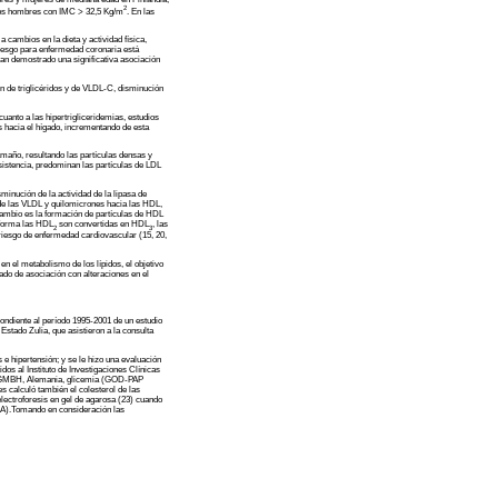
2
los hombres con IMC > 32,5 Kg/m
. En las
 cambios en la dieta y actividad física,
 riesgo para enfermedad coronaria está
han demostrado una significativa asociación
n de triglicéridos y de VLDL-C, disminución
uanto a las hipertrigliceridemias, estudios
s hacia el hígado, incrementando de esta
amaño, resultando las partículas densas y
sistencia, predominan las partículas de LDL
inución de la actividad de la lipasa de
desde las VLDL y quilomicrones hacia las HDL,
rcambio es la formación de partículas de HDL
a forma las HDL
son convertidas en HDL
, las
2
3
iesgo de enfermedad cardiovascular (15, 20,
 el metabolismo de los lípidos, el objetivo
ado de asociación con alteraciones en el
ndiente al período 1995-2001 de un estudio
stado Zulia, que asistieron a la consulta
s e hipertensión; y se le hizo una evaluación
os al Instituto de Investigaciones Clínicas
an GMBH, Alemania, glicemia (GOD-PAP
s calculó también el colesterol de las
lectroforesis en gel de agarosa (23) cuando
SA).Tomando en consideración las