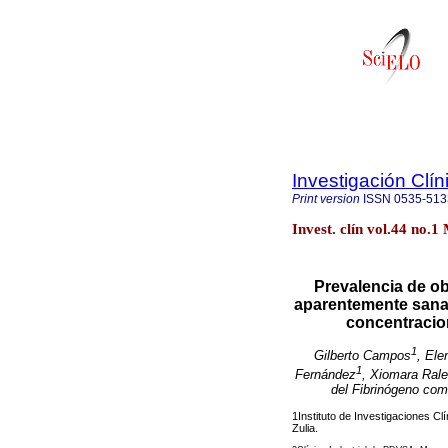
Investigación Clín
Print version
ISSN
0535-513
Invest. clín vol.44 no.
Prevalencia de o
aparentemente sana 
concentracion
1
Gilberto Campos
, Ele
1
Fernández
, Xiomara Rale
del Fibrinógeno co
1Instituto de Investigaciones Cl
Zulia.