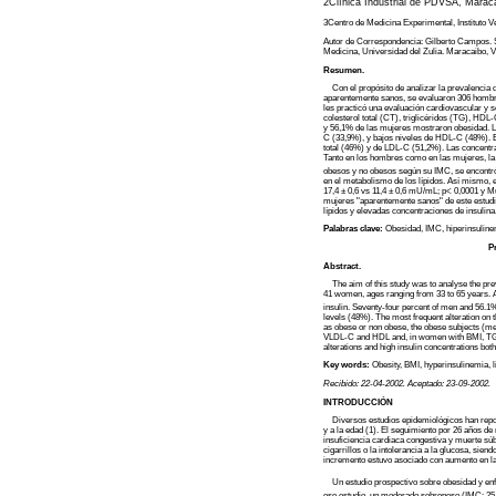
2Clínica Industrial de PDVSA, Marac
3Centro de Medicina Experimental, Instituto V
Autor de Correspondencia: Gilberto Campos. Se
Medicina, Universidad del Zulia. Maracaibo,
Resumen.
Con el propósito de analizar la prevalencia de
aparentemente sanos, se evaluaron 306 hombr
les practicó una evaluación cardiovascular y s
colesterol total (CT), triglicéridos (TG), H
y 56,1% de las mujeres mostraron obesidad.
C (33,9%), y bajos niveles de HDL-C (48%). En
total (46%) y de LDL-C (51,2%). Las concentra
Tanto en los hombres como en las mujeres, la 
obesos y no obesos según su IMC, se encont
en el metabolismo de los lípidos. Así mismo, 
17,4 ± 0,6 vs 11,4 ± 0,6 mU/mL; p< 0,0001 y M
mujeres "aparentemente sanos" de este estudio
lípidos y elevadas concentraciones de insulina
Palabras clave:
Obesidad, IMC, hiperinsulinemi
P
Abstract.
The aim of this study was to analyse the prev
41 women, ages ranging from 33 to 65 years. A
insulin. Seventy-four percent of men and 56
levels (48%). The most frequent alteration on 
as obese or non obese, the obese subjects (me
VLDL-C and HDL and, in women with BMI, TG and
alterations and high insulin concentrations bot
Key words:
Obesity, BMI, hyperinsulinemia, li
Recibido: 22-04-2002. Aceptado: 23-09-2002.
INTRODUCCIÓN
Diversos estudios epidemiológicos han reporta
y a la edad (1). El seguimiento por 26 años d
insuficiencia cardiaca congestiva y muerte súb
cigarrillos o la intolerancia a la glucosa, si
incremento estuvo asociado con aumento en la 
Un estudio prospectivo sobre obesidad y enf
ese estudio, un moderado sobrepeso (IMC: 25