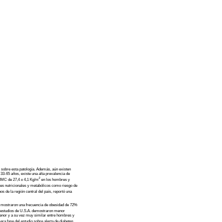
 sobre esta patología. Además, aún existen
 33-65 años, existe una alta prevalencia de
2
 IMC de 27,4 ± 4,1 Kg/m
en los hombres y
ores nutricionales y metabólicos como riesgo de
 de la región central del país, reportó una
, mostraron una frecuencia de obesidad de 72%
s estudios de U.S.A. demostraron menor
enor y a su vez muy similar entre hombres y
mera fase del estudio sobre alerta de diabetes