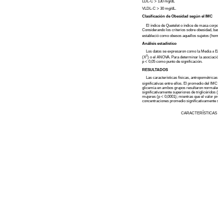
LDL-C > 130 mg/dL
VLDL-C > 30 mg/dL.
Clasificación de Obesidad según el IMC
El índice de Quetelet o índice de masa corpor
Considerando los criterios sobre obesidad, bas
estableció como obesos aquellos sujetos (h
Análisis estadístico
Los datos se expresaron como la Media ± Erro
2
(X
) o el ANOVA. Para determinar la asociació
p < 0,05 como punto de significación.
RESULTADOS
Las características físicas, antropométricas
significativas entre ellos. El promedio del IM
glicemia en ambos grupos resultaron normales,
significativamente superiores de triglicérid
mujeres (p < 0,0001); mientras que el valor pr
concentraciones promedio significativamente s
CARACTERÍSTICAS 