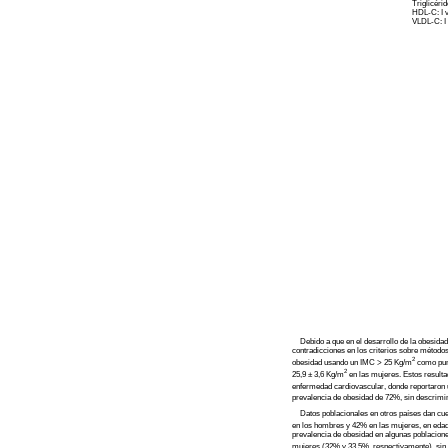
Triglicérid
HDL-C: I vs
VLDL-C: I
Debido a que en el desarrollo de la obesidad 
contradicciones en los criterios sobre métodos
2
obesidad usando un IMC > 25 Kg/m
como punt
2
25,9 ± 3,6 Kg/m
en las mujeres. Estos resulta
enfermedad cardiovascular, donde reportaron 
prevalencia de obesidad de 72%, sin descrim
Datos poblacionales en otros países dan cuen
en los hombres y 42% en las mujeres, en edad
prevalencia de obesidad en algunas poblacion
mujeres (32% y 33,5%, respectivamente), sin