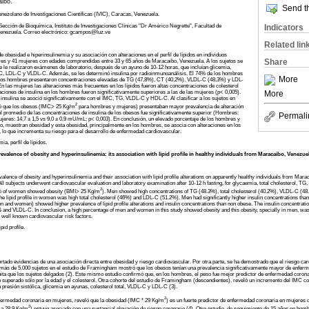
aibo.
Send th
enezolano de Investigaciones Científicas (IVIC), Caracas, Venezuela.
Indicators
cción de Bioquímica, Instituto de Investigaciones Clínicas "Dr Américo Negrette", Facultad de
 Venezuela. Correo electrónico: gcampos@luz.ve
Related lin
 obesidad e hiperinsulinemia y su asociación con alteraciones en el perfil de lípidos en individuos
Share
es y 41 mujeres con edades comprendidas entre 33 y 65 años de Maracaibo, Venezuela. A los sujetos se
e le realizaron exámenes de laboratorio, después de un ayuno de 10-12 horas, que incluían glicemia,
DL-C, LDL-C y VLDL-C. Además, se les determinó insulina por radioinmunoanálisis. El 74% de los hombres
More
 Los hombres presentaron concentraciones elevadas de TG (47,8%), CT (40,2%), VLDL-C (48,3%) y LDL-
 las mujeres las alteraciones más frecuentes en los lípidos fueron altas concentraciones de colesterol
More
ciones de insulina en los hombres fueron significativamente superiores a las de las mujeres (p< 0,005).
insulina se asoció significativamente con el IMC, TG, VLDL-C y HDL-C. Al clasificar a los sujetos en
2
ró que los obesos (IMC> 25 Kg/m
para hombres y mujeres) presentaban mayor prevalencia de alteración
el promedio de las concentraciones de insulina de los obesos fue significativamente superior (Hombres:
Permali
ujeres: 14,7 ± 1,5 vs 9,0 ± 0,9 mU/mL; p< 0,003). En conclusión, un elevado porcentaje de los hombres y
, muestran obesidad y esta obesidad, principalmente en los hombres, se asocia con alteraciones en los
, lo que incrementa su riesgo para el desarrollo de enfermedad cardiovascular.
a, perfil de lípidos.
revalence of obesity and hyperinsulinemia: its association with lipid profile in healthy individuals from Maracaibo, Venezuel
alence of obesity and hyperinsulinemia and their association with lipid profile alterations on apparently healthy individuals from Ma
ll subjects underwent cardiovascular evaluation and laboratory examination after 10-12 h fasting, for glycaemia, total cholesterol,
2
.1% of women showed obesity (BMI> 25 Kg/m
). Men showed high concentrations of TG (48.3%), total cholesterol (40.2%), VLDL-C 
the lipid profile in women was high total cholesterol (46%) and LDL-C (51.2%). Men had significantly higher insulin concentrations tha
n and women) showed higher prevalence of lipid profile alterations and insulin concentrations than non obese. The insulin concentrat
 VLDL-C. In conclusion, a high percentage of men and women in this study showed obesity and this obesity, specially in men, was st
h well known cardiovascular risk factors.
pid profile.
do evidencias de una asociación directa entre obesidad y riesgo cardiovascular. Por otra parte, se ha demostrado que el riesgo car
e más de 5.000 sujetos en el estudio de Framingham mostró que los obesos tenían una prevalencia significativamente mayor de enferm
ita que los sujetos delgados (2). Este mismo estudio confirmó que, en los hombres, el peso fue mejor predictor de enfermedad coronar
endo superado sólo por la edad y el colesterol. Otra cohorte del estudio de Framingham (descendientes), reveló un incremento del IMC 
presión sistólica, glicemia en ayunas, colesterol total, VLDL-C y LDL-C (3).
2
ermedad coronaria en mujeres, reveló que la obesidad (IMC ³ 29 Kg/m
) es un fuerte predictor de enfermedad coronaria en mujeres
2
 a 28,9 Kg/m
) estuvo asociado con una sustancial elevación de riesgo coronario (4). Otro estudio, de seguimiento de 15 años en ho