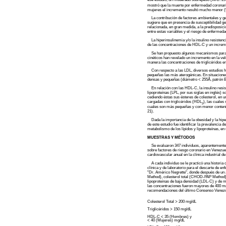
mostró que la muerte por enfermedad coronar
mujeres el incremento resultó mucho menor (
La contribución de factores ambientales y gené
sugiere que en presencia de susceptibilidad ge
relacionada, en gran medida, a la predisposici
entre estas variables y el riesgo de enfermeda
La hiperinsulinemia y/o la insulino resistenc
de las concentraciones de HDL-C y un increme
Se han propuesto algunos mecanismos para trata
cinéticos han revelado un incremento en la vel
manera las concentraciones de triglicéridos e
Con respecto a las LDL, diversos estudios han
pequeñas las más aterogénicas. En situaciones
densas y pequeñas (diámetro < 255Å, patrón B)
En relación con las HDL-C, la insulino resist
lipoproteínas (LPL, por sus siglas en inglés) s
cediendo éstas sus ésteres de colesterol, en u
cargadas con triglicéridos (HDL
), las cuales
2
cuales son más pequeñas y con menor contenid
21).
Dada la importancia de la obesidad y la hiper
de este estudio fue identificar la prevalenci
metabolismo de los lípidos y lipoproteínas, en
MUESTRAS Y MÉTODOS
Se evaluaron 347 individuos, aparentemente s
sobre factores de riesgo coronario en Venezue
cardiovascular anual en la clínica industrial d
A cada individuo se le practicó una historia clí
clínica y de laboratorio para el descarte de e
"Dr. Américo Negrette", donde después de u
Method), colesterol total (CHOD-PAP Method), t
lipoproteínas de baja densidad (LDL-C) y de m
las concentraciones fueron mayores de 400 mg
recomendaciones del último Consenso Venezolano
Colesterol Total > 200 mg/dL
Triglicéridos > 150 mg/dL
HDL-C < 35 (Hombres) y
< 40 (Mujeres) mg/dL