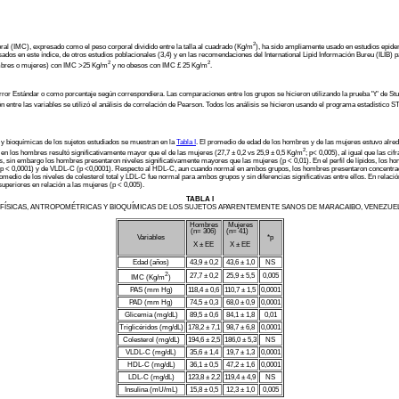
2
al (IMC), expresado como el peso corporal dividido entre la talla al cuadrado (Kg/m
), ha sido ampliamente usado en estudios epid
ados en este índice, de otros estudios poblacionales (3,4) y en las recomendaciones del International Lipid Información Bureu (ILIB) p
2
2
ombres o mujeres) con IMC >25 Kg/m
y no obesos con IMC £ 25 Kg/m
.
r Estándar o como porcentaje según correspondiera. Las comparaciones entre los grupos se hicieron utilizando la prueba "t" de Stu
n entre las variables se utilizó el análisis de correlación de Pearson. Todos los análisis se hicieron usando el programa estadíst
 y bioquímicas de los sujetos estudiados se muestran en la
Tabla I
. El promedio de edad de los hombres y de las mujeres estuvo alrede
2
C en los hombres resultó significativamente mayor que el de las mujeres (27,7 ± 0,2 vs 25,9 ± 0,5 Kg/m
; p< 0,005), al igual que las ci
 sin embargo los hombres presentaron niveles significativamente mayores que las mujeres (p < 0,01). En el perfil de lípidos, los 
os (p < 0,0001) y de VLDL-C (p <0,0001). Respecto al HDL-C, aun cuando normal en ambos grupos, los hombres presentaron concentra
omedio de los niveles de colesterol total y LDL-C fue normal para ambos grupos y sin diferencias significativas entre ellos. En relaci
uperiores en relación a las mujeres (p < 0,005).
TABLA I
FÍSICAS, ANTROPOMÉTRICAS Y BIOQUÍMICAS DE LOS SUJETOS APARENTEMENTE SANOS DE MARACAIBO, VENEZUEL
Hombres
Mujeres
(n= 306)
(n= 41)
Variables
*p
X ± EE
X ± EE
Edad (años)
43,9 ± 0,2
43,6 ± 1,0
NS
2
27,7 ± 0,2
25,9 ± 5,5
0,005
IMC (Kg/m
)
PAS (mm Hg)
118,4 ± 0,6
110,7 ± 1,5
0,0001
PAD (mm Hg)
74,5 ± 0,3
68,0 ± 0,9
0,0001
Glicemia (mg/dL)
89,5 ± 0,6
84,1 ± 1,8
0,01
Triglicéridos (mg/dL)
178,2 ± 7,1
98,7 ± 6,8
0,0001
Colesterol (mg/dL)
194,6 ± 2,5
186,0 ± 5,3
NS
VLDL-C (mg/dL)
35,6 ± 1,4
19,7 ± 1,3
0,0001
HDL-C (mg/dL)
36,1 ± 0,5
47,2 ± 1,6
0,0001
LDL-C (mg/dL)
123,8 ± 2,2
119,4 ± 4,9
NS
Insulina (mU/mL)
15,8 ± 0,5
12,3 ± 1,0
0,005