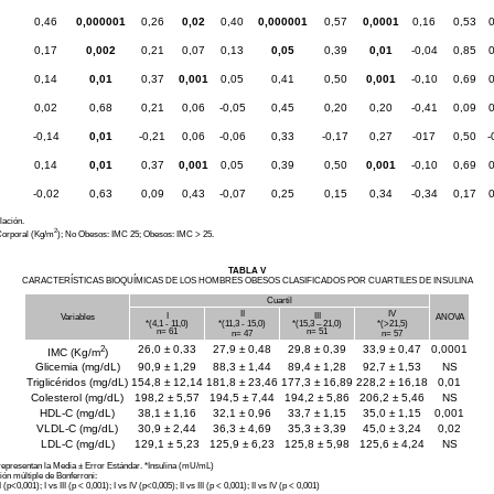
0,46
0,000001
0,26
0,02
0,40
0,000001
0,57
0,0001
0,16
0,53
0,17
0,002
0,21
0,07
0,13
0,05
0,39
0,01
-0,04
0,85
0,14
0,01
0,37
0,001
0,05
0,41
0,50
0,001
-0,10
0,69
0,02
0,68
0,21
0,06
-0,05
0,45
0,20
0,20
-0,41
0,09
-0,14
0,01
-0,21
0,06
-0,06
0,33
-0,17
0,27
-017
0,50
-
0,14
0,01
0,37
0,001
0,05
0,39
0,50
0,001
-0,10
0,69
-0,02
0,63
0,09
0,43
-0,07
0,25
0,15
0,34
-0,34
0,17
lación.
2
Corporal (Kg/m
); No Obesos: IMC 25; Obesos: IMC > 25.
TABLA V
CARACTERÍSTICAS BIOQUÍMICAS DE LOS HOMBRES OBESOS CLASIFICADOS POR CUARTILES DE INSULINA
Cuartil
II
IV
I
III
Variables
ANOVA
*(4,1 - 11,0)
*(11,3 - 15,0)
*(15,3 – 21,0)
*(>21,5)
n= 61
n= 51
n= 47
n= 57
2
26,0 ± 0,33
27,9 ± 0,48
29,8 ± 0,39
33,9 ± 0,47
0,0001
IMC (Kg/m
)
Glicemia (mg/dL)
90,9 ± 1,29
88,3 ± 1,44
89,4 ± 1,28
92,7 ± 1,53
NS
Triglicéridos (mg/dL)
154,8 ± 12,14
181,8 ± 23,46
177,3 ± 16,89
228,2 ± 16,18
0,01
Colesterol (mg/dL)
198,2 ± 5,57
194,5 ± 7,44
194,2 ± 5,86
206,2 ± 5,46
NS
HDL-C (mg/dL)
38,1 ± 1,16
32,1 ± 0,96
33,7 ± 1,15
35,0 ± 1,15
0,001
VLDL-C (mg/dL)
30,9 ± 2,44
36,3 ± 4,69
35,3 ± 3,39
45,0 ± 3,24
0,02
LDL-C (mg/dL)
129,1 ± 5,23
125,9 ± 6,23
125,8 ± 5,98
125,6 ± 4,24
NS
representan la Media ± Error Estándar. *Insulina (mU/mL)
n múltiple de Bonferroni:
I
(p<0,001); I vs III (p < 0,001); I vs IV (p<0,005); II vs III (p < 0,001); II
vs IV (p < 0,001)