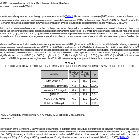
S: Presión Arterial Sistólica; PAD: Presión Arterial Diastólica.
ados con corrección de Welch.
os parámetros bioquímicos de ambos grupos se muestran en la
Tabla II
. Un importante porcentaje (74,3%) tanto de los hombres como
n alto porcentaje de los hombres mostraron niveles elevados de triglicéridos (47,8%), colesterol total (40,2%), VLDL-C (48,3%) y LDL-
a mayor frecuencia de alteración estuvo relacionada con niveles elevados de colesterol total (46,3%) y de LDL-C (51,2%).
olutos de los parámetros bioquímicos de los hombres y mujeres clasificados como obesos y no obesos. Tanto los hombres obesos co
argo las concentraciones en los obesos fueron significativamente superiores (p < 0,01). En relación a los lípidos, los hombres obes
erol total (p < 0,03) y VLDL-C (p < 0,03) así como concentraciones significativamente menores de HDL-C (p < 0,0001). La concentració
los no obesos. Las mujeres obesas, en relación a las no obesas, mostraron concentraciones significativamente mayores sólo de coleste
elación de Pearson entre los niveles de insulina y los parámetros IMC, glicemia y perfil de lípidos, en el total de hombres y mujeres;
lacionó positiva y significativamente con el IMC (p< 0,000001), la glicemia (p < 0,002), los triglicéridos (p < 0,01) y las VLDL-C (p<
observó que los sujetos obesos mostraron escasa correlación entre la insulina y las variables estudiadas, encontrándose sólo asociac
esos la insulina no sólo estuvo correlacionada significativamente con el IMC (p < 0,02), sino con los triglicéridos (p < 0,001) y las VL
 significativamente con el IMC (p < 0,0001), la glicemia (p < 0,01), los triglicéridos (p < 0,001) y las VLDL-C (p< 0,001); mientras qu
ción con el IMC, la glicemia, los triglicéridos y las VLDL-C, correlación que se pierde totalmente en las no obesas.
TABLA II
FRECUENCIA DE ALTERACIONES EN EL IMC Y EL PERFIL DE LÍPIDOS EN HOMBRES Y MUJERES DEL ESTUDIO
Hombres
Mujeres
Variables
(n= 306)
(n= 41)
*p
%
%
2
74,3
56,1
0,02
IMC >25 Kg/m
Triglicéridos >150 mg/dL
47,8
12,2
0,0001
Colesterol >200 mg/dL
40,2
46,3
NS
§
HDL-C
48,2
26,8
0,01
VLDL-C > 30 mg/dL
48,3
12,2
0,0001
LDL-C > 130 mg/dL
33,9
51,2
0,05
HDL-C < 35 mg/dL; Mujeres HDL-C < 40 mg/dL. IMC: Índice de Masa Corporal.
2
o mediante
X
.
elación entre la insulina y las variables bioquímicas, al agrupar estos individuos por cuartiles de insulina y comparar los valore
 se incrementaba la concentración de insulina hubo un aumento significativo de las concentraciones de triglicéridos (p < 0,01) y VLD
(p < 0,001). Además, al clasificar estos individuos en cuartiles de IMC, similar a lo encontrado en los cuartiles de insulina, al aume
céridos (p < 0,02) y VLDL-C (p < 0,02) y una disminución significativa en las concentraciones de HDL-C (p < 0,005)
(Tabla VI)
.