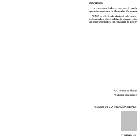
DISCUSIÓN
Los datos recopilados en este estudio, nos han
aparentemente sana de Maracaibo, Venezuela; 
El IMC es el indicador de obesidad más común
cintura/cadera y las medidas de pliegues cut
ampliamente usado y los resultados de diferen
IMC : Índice de Masa
* t Student para datos
ANÁLISIS DE CORRELACIÓN DE PEA
Insulina vs