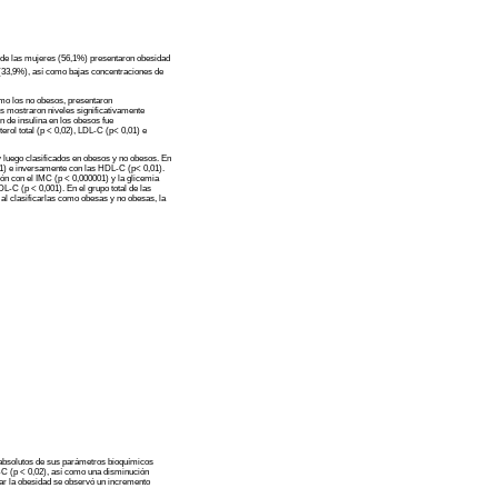
 de las mujeres (56,1%) presentaron obesidad
C (33,9%), así como bajas concentraciones de
mo los no obesos, presentaron
os mostraron niveles significativamente
n de insulina en los obesos fue
rol total (p < 0,02), LDL-C (p< 0,01) e
 y luego clasificados en obesos y no obesos. En
0,01) e inversamente con las HDL-C (p< 0,01).
ión con el IMC (p < 0,000001) y la glicemia
DL-C (p < 0,001). En el grupo total de las
e al clasificarlas como obesas y no obesas, la
s absolutos de sus parámetros bioquímicos
L-C (p < 0,02), así como una disminución
ntar la obesidad se observó un incremento