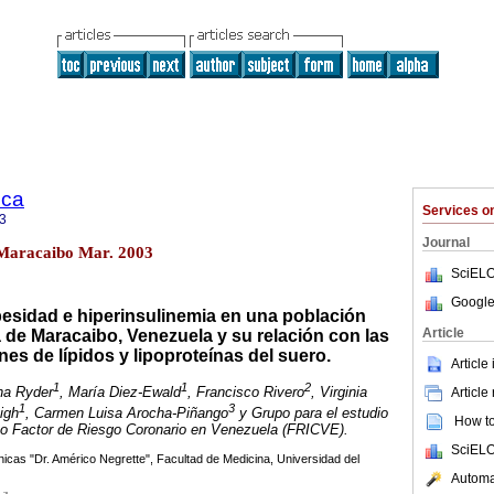
ica
Services 
3
Journal
1 Maracaibo Mar. 2003
SciELO
Google
besidad e hiperinsulinemia en una población
Article
de Maracaibo, Venezuela y su relación con las
es de lípidos y lipoproteínas del suero.
Article
1
1
2
na Ryder
, María Diez-Ewald
, Francisco Rivero
, Virginia
Article
1
3
igh
, Carmen Luisa Arocha-Piñango
y Grupo para el estudio
How to 
mo Factor de Riesgo Coronario en Venezuela (FRICVE).
SciELO
ínicas "Dr. Américo Negrette", Facultad de Medicina, Universidad del
Automat