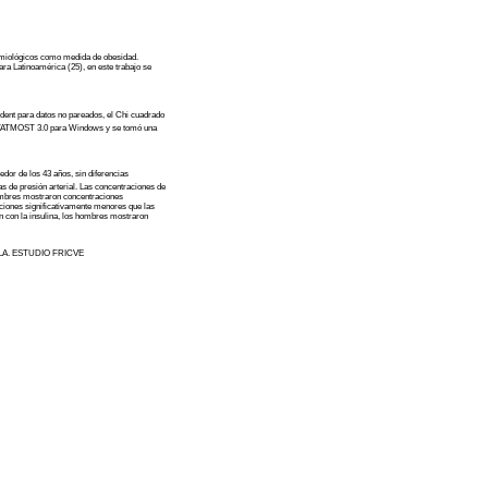
emiológicos como medida de obesidad.
ara Latinoamérica (25), en este trabajo se
dent para datos no pareados, el Chi cuadrado
ico STATMOST 3.0 para Windows y se tomó una
dor de los 43 años, sin diferencias
fras de presión arterial. Las concentraciones de
hombres mostraron concentraciones
ciones significativamente menores que las
ón con la insulina, los hombres mostraron
A. ESTUDIO FRICVE