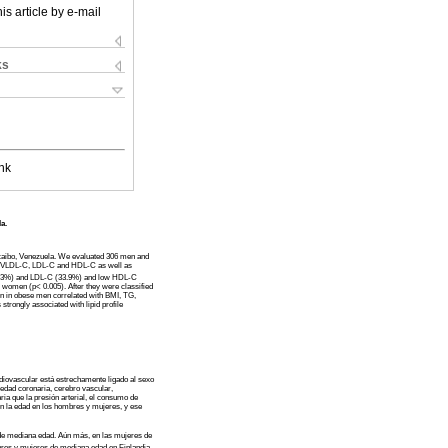
is article by e-mail
ks
nk
a.
racaibo, Venezuela. We evaluated 306 men and
 TG, VLDL-C, LDL-C and HDL-C as well as
(48.3%) and LDL-C (33.9%) and low HDL-C
n women (p< 0.005). After they were classified
ion in obese men correlated with BMI, TG,
rongly associated with lipid profile
diovascular está estrechamente ligado al sexo
edad coronaria, cerebro vascular,
ia que la presión arterial, el consumo de
con la edad en los hombres y mujeres, y ese
 de mediana edad. Aún más, en las mujeres de
mbres y mujeres de mediana edad en Finlandia,