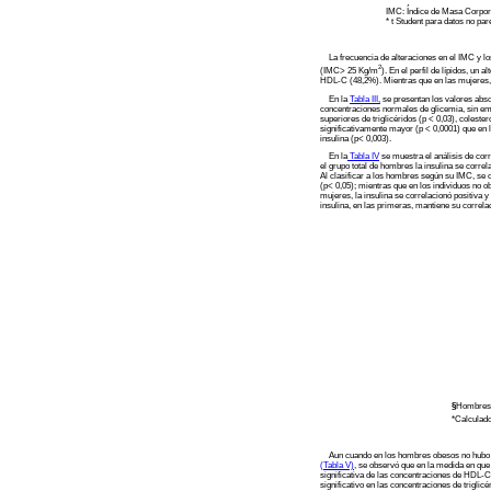
IMC: Índice de Masa Corporal; PA
* t Student para datos no pare
La frecuencia de alteraciones en el IMC y l
2
(IMC> 25 Kg/m
). En el perfil de lípidos, u
HDL-C (48,2%). Mientras que en las mujeres, l
En la
Tabla III,
se presentan los valores abs
concentraciones normales de glicemia, sin emb
superiores de triglicéridos (p < 0,03), colest
significativamente mayor (p < 0,0001) que en 
insulina (p< 0,003).
En la
Tabla IV
se muestra el análisis de corr
el grupo total de hombres la insulina se corre
Al clasificar a los hombres según su IMC, se 
(p< 0,05); mientras que en los individuos no ob
mujeres, la insulina se correlacionó positiva y
insulina, en las primeras, mantiene su correla
§
Hombres 
*Calculad
Aun cuando en los hombres obesos no hubo corr
(Tabla V)
, se observó que en la medida en que
significativa de las concentraciones de HDL-C 
significativo en las concentraciones de trigli