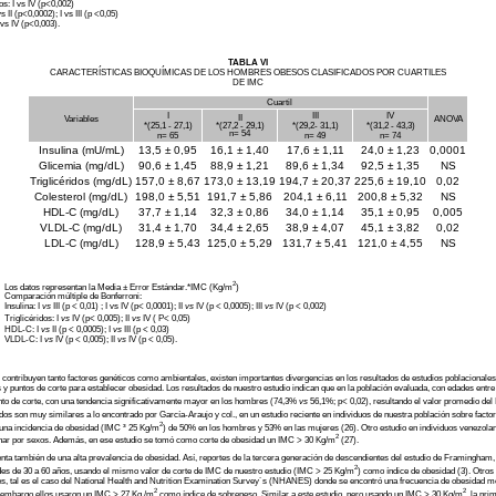
os: I vs IV (p<0,002)
 II (p<0,0002); I vs III (p <0,05)
vs IV (p<0,003).
TABLA VI
CARACTERÍSTICAS BIOQUÍMICAS DE LOS HOMBRES OBESOS CLASIFICADOS POR CUARTILES
DE IMC
Cuartil
I
III
IV
II
Variables
ANOVA
*(25,1 - 27,1)
*(27,2 - 29,1)
*(29,2- 31,1)
*(31,2 - 43,3)
n= 54
n= 65
n= 49
n= 74
Insulina (mU/mL)
13,5 ± 0,95
16,1 ± 1,40
17,6 ± 1,11
24,0 ± 1,23
0,0001
Glicemia (mg/dL)
90,6 ± 1,45
88,9 ± 1,21
89,6 ± 1,34
92,5 ± 1,35
NS
Triglicéridos (mg/dL)
157,0 ± 8,67
173,0 ± 13,19
194,7 ± 20,37
225,6 ± 19,10
0,02
Colesterol (mg/dL)
198,0 ± 5,51
191,7 ± 5,86
204,1 ± 6,11
200,8 ± 5,32
NS
HDL-C (mg/dL)
37,7 ± 1,14
32,3 ± 0,86
34,0 ± 1,14
35,1 ± 0,95
0,005
VLDL-C (mg/dL)
31,4 ± 1,70
34,4 ± 2,65
38,9 ± 4,07
45,1 ± 3,82
0,02
LDL-C (mg/dL)
128,9 ± 5,43
125,0 ± 5,29
131,7 ± 5,41
121,0 ± 4,55
NS
2
Los datos representan la Media ± Error Estándar.*IMC (Kg/m
)
Comparación múltiple de Bonferroni:
Insulina: I
vs
III
(p < 0,01) ; I vs IV (p< 0,0001); II
vs
IV (p < 0,0005); III
vs
IV (p < 0,002)
Triglicéridos: I
vs
IV (p< 0,005); II
vs
IV ( P< 0,05)
HDL-C: I
vs
II (p < 0,0005); I
vs
III (p < 0,03)
VLDL-C: I
vs
IV (p < 0,005); II
vs
IV (p < 0,05).
contribuyen tanto factores genéticos como ambientales, existen importantes divergencias en los resultados de estudios poblacionales
 y puntos de corte para establecer obesidad. Los resultados de nuestro estudio indican que en la población evaluada, con edades entre
o de corte, con una tendencia significativamente mayor en los hombres (74,3%
vs
56,1%; p< 0,02), resultando el valor promedio del
dos son muy similares a lo encontrado por García-Araujo y col., en un estudio reciente en individuos de nuestra población sobre fact
2
una incidencia de obesidad (IMC ³ 25 Kg/m
) de 50% en los hombres y 53% en las mujeres (26). Otro estudio en individuos venezolanos
2
inar por sexos. Además, en ese estudio se tomó como corte de obesidad un IMC > 30 Kg/m
(27).
ta también de una alta prevalencia de obesidad. Así, reportes de la tercera generación de descendientes del estudio de Framingham
2
es de 30 a 60 años, usando el mismo valor de corte de IMC de nuestro estudio (IMC > 25 Kg/m
) como índice de obesidad (3). Otro
es, tal es el caso del National Health and Nutrition Examination Survey´s (NHANES) donde se encontró una frecuencia de obesidad m
2
2
 embargo ellos usaron un IMC > 27 Kg /m
como índice de sobrepeso. Similar a este estudio, pero usando un IMC > 30 Kg/m
, la pri