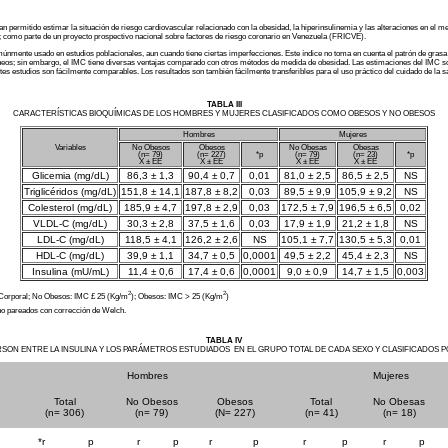
 permitido estimar la situación de riesgo cardiovascular relacionado con la obesidad, la hiperinsulinemia y las alteraciones en el m
como parte de un proyecto prospectivo nacional sobre factores de riesgo coronario en Venezuela (FRICVE).
mente usado en estudios poblacionales, aun cuando tiene ciertas imperfecciones. Este índice no toma en cuenta el patrón de grasa 
áneos; sin embargo, el IMC tiene diversas ventajas comparado con otros métodos de medida de obesidad. Las estimaciones del IMC so
tes estudios son fácilmente comparables. Los resultados son también fácilmente transferibles para el uso práctico del cuidado de la 
TABLA III
CARACTERÍSTICAS BIOQUÍMICAS DE LOS HOMBRES Y MUJERES CLASIFICADOS COMO OBESOS Y NO OBESOS
Hombres
Mujeres
Variables
No Obesos
Obesos
No Obesas
Obesas
(n= 79)
(n= 227)
*p
(n= 79)
(n= 23)
*p
X ± EE
X ± EE
X ± EE
X ± EE
Glicemia (mg/dL)
86,3 ± 1,3
90,4 ± 0,7
0,01
81,0 ± 2,5
86,5 ± 2,5
NS
Triglicéridos (mg/dL)
151,8 ± 14,1
187,8 ± 8,2
0,03
89,5 ± 9,9
105,9 ± 9,2
NS
Colesterol (mg/dL)
185,9 ± 4,7
197,8 ± 2,9
0,03
172,5 ± 7,9
196,5 ± 6,5
0,02
VLDL-C (mg/dL)
30,3 ± 2,8
37,5 ± 1,6
0,03
17,9 ± 1,9
21,2 ± 1,8
NS
LDL-C (mg/dL)
118,5 ± 4,1
126,2 ± 2,6
NS
105,1 ± 7,7
130,5 ± 5,3
0,01
HDL-C (mg/dL)
39,9 ± 1,1
34,7 ± 0,5
0,0001
49,5 ± 2,2
45,4 ± 2,3
NS
Insulina (mU/mL)
11,4 ± 0,6
17,4 ± 0,6
0,0001
9,0 ± 0,9
14,7 ± 1,5
0,003
2
2
 Corporal; No Obesos: IMC £ 25 (Kg/m
); Obesos: IMC > 25 (Kg/m
)
 no pareados con corrección de Welch.
TABLA IV
RSON ENTRE LA INSULINA Y LOS PARÁMETROS ESTUDIADOS EN EL GRUPO TOTAL DE CADA SEXO Y CLASIFICADOS P
Hombres
Mujeres
Total
No Obesos
Obesos
Total
No Obesas
(n= 306)
(n= 79)
(N= 227)
(n= 41)
(n= 18)
*r
p
r
p
r
p
r
p
r
p