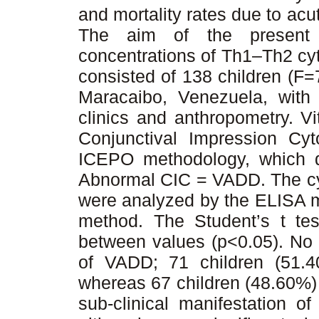
and mortality rates due to acut
The aim of the present
concentrations of Th1–Th2 cy
consisted of 138 children (F=
Maracaibo, Venezuela, with
clinics and anthropometry. V
Conjunctival Impression Cyt
ICEPO methodology, which d
Abnormal CIC = VADD. The cyt
were analyzed by the ELISA m
method. The Student’s t tes
between values (p<0.05). No 
of VADD; 71 children (51.40
whereas 67 children (48.60%)
sub-clinical manifestation 