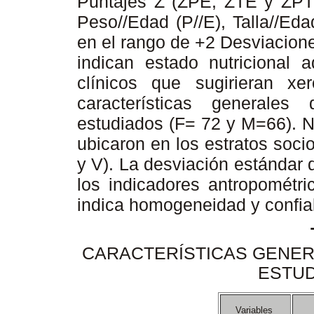
Puntajes Z (ZPE, ZTE y ZPT)
Peso//Edad (P//E), Talla//Eda
en el rango de +2 Desviacion
indican estado nutricional
clínicos que sugirieran xe
características generale
estudiados (F= 72 y M=66). N
ubicaron en los estratos soc
y V). La desviación estándar 
los indicadores antropométri
indica homogeneidad y confiab
CARACTERÍSTICAS GENERA
ESTUD
Variables