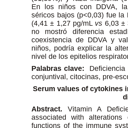
En los niños con DDVA, la 
séricos bajos (p<0,03) fue la
(4,41 ± 1,27 pg/mL
vs
6,03 ± 
no mostró diferencia estad
coexistencia de DDVA y val
niños, podría explicar la alt
nivel de los epitelios respirato
Palabras clave:
Deficiencia 
conjuntival, citocinas, pre-es
Serum values of cytokines i
d
Abstract.
Vitamin A Defic
associated with alterations o
functions of the immune syst