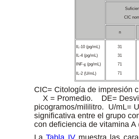
Suficie
CIC nor
n
IL-10 (pg/mL)
31
IL-4 (pg/mL)
31
INF-
g
(pg/mL)
71
71
IL-2 (U/mL)
CIC= Citología de impresión 
X = Promedio. DE= Desvia
picogramos/mililitro. U/mL= U
significativa entre el grupo co
con deficiencia de vitamina A
La
Tabla IV
muestra las carac