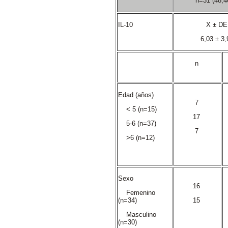
n=31 (48,
IL-10
X ± D
6,03 ± 3
n
Edad (años)
7
< 5 (n=15)
17
5-6 (n=37)
7
>6 (n=12)
Sexo
16
Femenino
(n=34)
15
Masculino
(n=30)