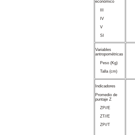
económico
III
IV
V
SI
Variables
antropométricas
Peso (Kg)
Talla (cm)
Indicadores
Promedio de
puntaje Z
ZP//E
ZT//E
ZP//T