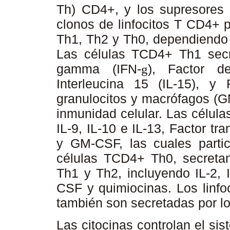
Th) CD4+, y los supresores
clonos de linfocitos T CD4+ 
Th1, Th2 y Th0, dependiendo 
Las células TCD4+ Th1 secret
gamma (IFN-
), Factor d
g
Interleucina 15 (IL-15), y
granulocitos y macrófagos (G
inmunidad celular. Las célula
IL-9, IL-10 e IL-13, Factor t
y GM-CSF, las cuales parti
células TCD4+ Th0, secretan
Th1 y Th2, incluyendo IL-2, I
CSF y quimiocinas. Los linfo
también son secretadas por lo
Las citocinas controlan el si