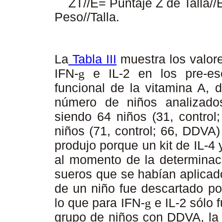
ZT//E= Puntaje Z de Talla//
Peso//Talla.
La
Tabla III
muestra los valores
IFN-
e IL-2 en los pre-esc
g
funcional de la vitamina A, 
número de niños analizados
siendo 64 niños (31, control
niños (71, control; 66, DDVA)
produjo porque un kit de IL-4
al momento de la determinaci
sueros que se habían aplicad
de un niño fue descartado po
lo que para IFN-
e IL-2 sólo 
g
grupo de niños con DDVA, la 