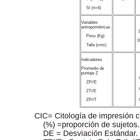
SI (n=4)
Variables
antropométricas
1
Peso (Kg)
1
Talla (cms)
Indicadores
Promedio de
puntaje Z
ZP//E
ZT//E
ZP//T
CIC= Citología de impresión 
(%) =proporción de sujetos
DE = Desviación Estándar. 