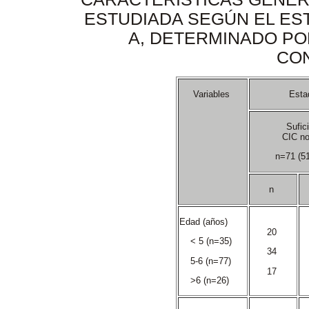
ESTUDIADA SEGÚN EL EST
A, DETERMINADO PO
CO
Variables
Esta
Sufic
CIC n
n=71 (5
n
Edad (años)
20
< 5 (n=35)
34
5-6 (n=77)
17
>6 (n=26)