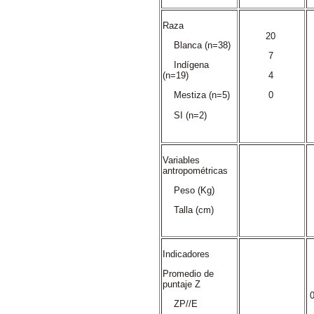
Raza
20
Blanca (n=38)
7
Indígena
(n=19)
4
Mestiza (n=5)
0
SI (n=2)
Variables
antropométricas
Peso (Kg)
Talla (cm)
Indicadores
Promedio de
puntaje Z

ZP//E