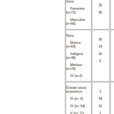
Sexo
35
Femenino
(n=72)
36
Masculino
(n=66)
Raza
36
Blanca
(n=64)
19
Indígena
16
(n=48)
0
Mestiza
(n=24)
SI (n=2)
Estrato socio-
económico
3
III (n= 4)
34
IV (n= 54)
32
V (n= 72)
2