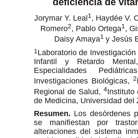
deficiencia de vit
1
Jorymar Y. Leal
, Haydée V. 
2
1
Romero
, Pablo Ortega
, G
1
Daisy Amaya
y Jesús 
1
Laboratorio de Investigación
Infantil y Retardo Mental
Especialidades Pediátri
2
Investigaciones Biológicas,
4
Regional de Salud,
Instituto
de Medicina, Universidad del
Resumen.
Los desórdenes p
se manifiestan por trastor
alteraciones del sistema in