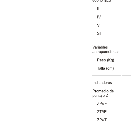
económico
III
IV
V
SI
Variables
antropométricas
Peso (Kg)
Talla (cm)
Indicadores
Promedio de
puntaje Z
ZP//E
ZT//E
ZP//T