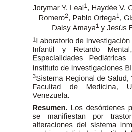
1
Jorymar Y. Leal
, Haydée V. 
2
1
Romero
, Pablo Ortega
, G
1
Daisy Amaya
y Jesús 
1
Laboratorio de Investigación
Infantil y Retardo Mental
Especialidades Pediátricas
Instituto de Investigaciones B
3
Sistema Regional de Salud,
Facultad de Medicina, Un
Venezuela.
Resumen.
Los desórdenes p
se manifiestan por trastor
alteraciones del sistema in