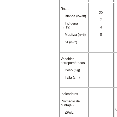
Raza
20
Blanca (n=38)
7
Indígena
(n=19)
4
Mestiza (n=5)
0
SI (n=2)
Variables
antropométricas
Peso (Kg)
Talla (cm)
Indicadores
Promedio de
puntaje Z

ZP//E