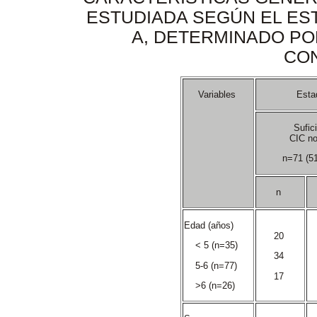
ESTUDIADA SEGÚN EL EST
A, DETERMINADO PO
CO
Variables
Esta
Sufic
CIC n
n=71 (5
n
Edad (años)
20
< 5 (n=35)
34
5-6 (n=77)
17
>6 (n=26)