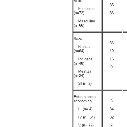
Sexo
35
Femenino
(n=72)
36
Masculino
(n=66)
Raza
36
Blanca
(n=64)
19
Indígena
16
(n=48)
0
Mestiza
(n=24)
SI (n=2)
Estrato socio-
económico
3
III (n= 4)
34
IV (n= 54)
32
V (n= 72)
2