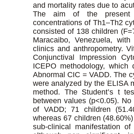
and mortality rates due to acut
The aim of the present
concentrations of Th1–Th2 cy
consisted of 138 children (F=
Maracaibo, Venezuela, with
clinics and anthropometry. V
Conjunctival Impression Cyt
ICEPO methodology, which d
Abnormal CIC = VADD. The cyt
were analyzed by the ELISA m
method. The Student’s t tes
between values (p<0.05). No 
of VADD; 71 children (51.40
whereas 67 children (48.60%)
sub-clinical manifestation 