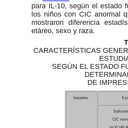
para IL-10, según el estado 
los niños con CIC anormal q
mostraron diferencia estadís
etáreo, sexo y raza.
T
CARACTERÍSTICAS GENERA
ESTUDIA
SEGÚN EL ESTADO FU
DETERMINA
DE IMPRES
Variables
Est
Suficien
CIC nor
n=31 (48,