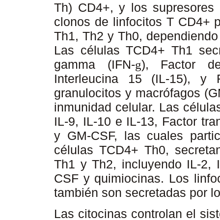
Th) CD4+, y los supresores
clonos de linfocitos T CD4+ 
Th1, Th2 y Th0, dependiendo 
Las células TCD4+ Th1 secret
gamma (IFN-
), Factor d
g
Interleucina 15 (IL-15), y
granulocitos y macrófagos (G
inmunidad celular. Las célula
IL-9, IL-10 e IL-13, Factor t
y GM-CSF, las cuales parti
células TCD4+ Th0, secretan
Th1 y Th2, incluyendo IL-2, I
CSF y quimiocinas. Los linfo
también son secretadas por lo
Las citocinas controlan el si