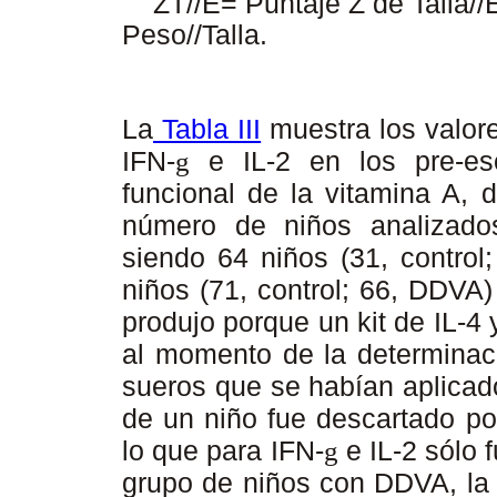
ZT//E= Puntaje Z de Talla//
Peso//Talla.
La
Tabla III
muestra los valores
IFN-
e IL-2 en los pre-esc
g
funcional de la vitamina A, 
número de niños analizados
siendo 64 niños (31, control
niños (71, control; 66, DDVA)
produjo porque un kit de IL-4
al momento de la determinaci
sueros que se habían aplicad
de un niño fue descartado po
lo que para IFN-
e IL-2 sólo 
g
grupo de niños con DDVA, la 