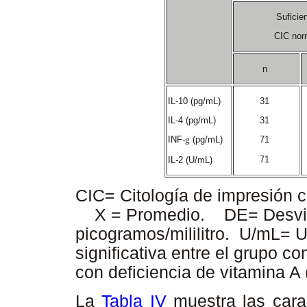
Suficie
CIC nor
n
IL-10 (pg/mL)
31
IL-4 (pg/mL)
31
INF-
g
(pg/mL)
71
71
IL-2 (U/mL)
CIC= Citología de impresión 
X = Promedio. DE= Desvia
picogramos/mililitro. U/mL= U
significativa entre el grupo co
con deficiencia de vitamina A
La
Tabla IV
muestra las carac