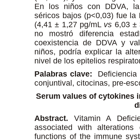
En los niños con DDVA, la 
séricos bajos (p<0,03) fue la
(4,41 ± 1,27 pg/mL
vs
6,03 ± 
no mostró diferencia estad
coexistencia de DDVA y val
niños, podría explicar la alt
nivel de los epitelios respirato
Palabras clave:
Deficiencia 
conjuntival, citocinas, pre-es
Serum values of cytokines i
d
Abstract.
Vitamin A Defic
associated with alterations o
functions of the immune syst