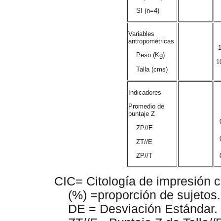
SI (n=4)
Variables
antropométricas
1
Peso (Kg)
1
Talla (cms)
Indicadores
Promedio de
puntaje Z
ZP//E
ZT//E
ZP//T
CIC= Citología de impresión 
(%) =proporción de sujetos
DE = Desviación Estándar. 