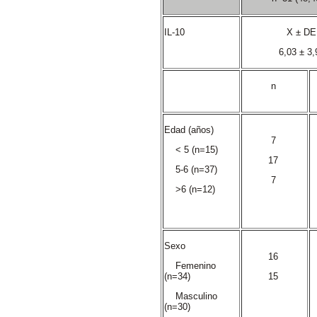
IL-10
X ± D
6,03 ± 3
n
Edad (años)
7
< 5 (n=15)
17
5-6 (n=37)
7
>6 (n=12)
Sexo
16
Femenino
(n=34)
15
Masculino
(n=30)