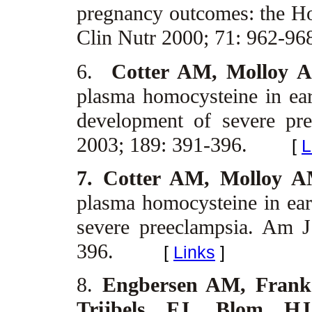
pregnancy outcomes: the H
Clin Nutr 2000; 71: 962-9
6.
Cotter AM, Molloy A
plasma homocysteine in earl
development of severe pr
2003; 189: 391-396.
[
L
7. Cotter AM, Molloy A
plasma homocysteine in earl
severe preeclampsia. Am 
396.
[
Links
]
8.
Engbersen AM, Frank
Trijbels FJ, Blom HJ