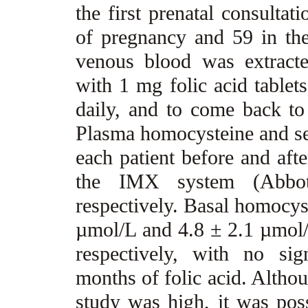
the first prenatal consultat
of pregnancy and 59 in the
venous blood was extract
with 1 mg folic acid tablets
daily, and to come back to 
Plasma homocysteine and se
each patient before and afte
the IMX system (Abbot
respectively. Basal homocys
µmol/L and 4.8 ± 2.1 µmol/L
respectively, with no sign
months of folic acid. Althou
study was high, it was poss