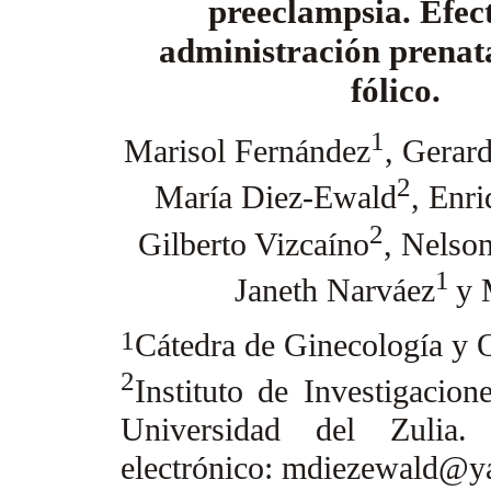
preeclampsia. Efect
administración prenata
fólico.
1
Marisol Fernández
, Gerar
2
María Diez-Ewald
, Enri
2
Gilberto Vizcaíno
, Nelso
1
Janeth Narváez
y 
1
Cátedra de Ginecología y O
2
Instituto de Investigacion
Universidad del Zulia.
electrónico: mdiezewald@