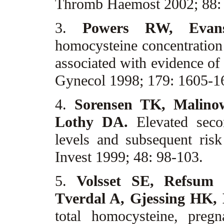
Thromb Haemost 2002; 88:
3.
Powers RW, Eva
homocysteine concentration 
associated with evidence of 
Gynecol 1998; 179: 1605-
4.
Sorensen TK, Malino
Lothy DA.
Elevated sec
levels and subsequent ris
Invest 1999; 48: 98-103.
5.
Volsset SE, Refsu
Tverdal A, Gjessing HK
total homocysteine, preg