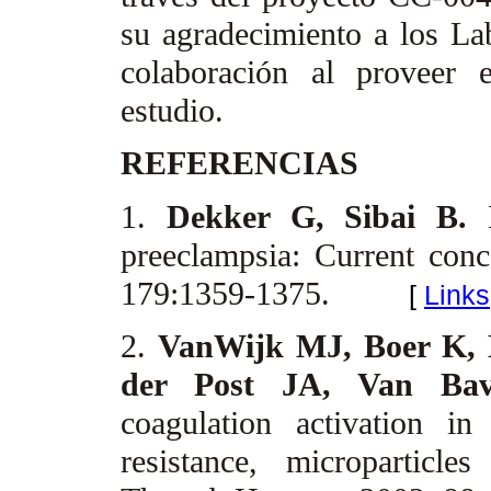
su agradecimiento a los L
colaboración al proveer e
estudio.
REFERENCIAS
1.
Dekker G, Sibai B.
preeclampsia: Current con
179:1359-1375.
[
Links
2.
VanWijk MJ, Boer K, 
der Post JA, Van Ba
coagulation activation i
resistance, microparticle