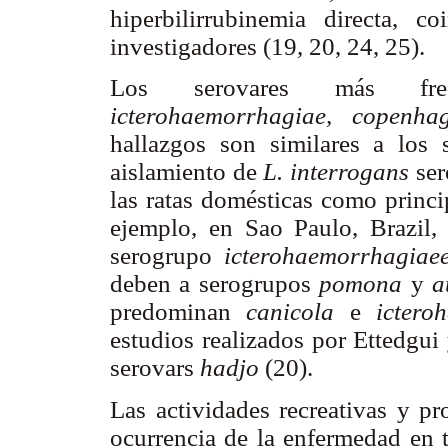
hiperbilirrubinemia directa, 
investigadores (19, 20, 24, 25).
Los serovares más frecue
icterohaemorrhagiae, copenha
hallazgos son similares a los 
aislamiento de
L. interrogans
ser
las ratas domésticas como princip
ejemplo, en Sao Paulo, Brazil,
serogrupo
icterohaemorrhagiae
deben a serogrupos
pomona
y
a
predominan
canicola
e
ictero
estudios realizados por Ettedgui
serovars
hadjo
(20).
Las actividades recreativas y pr
ocurrencia de la enfermedad en t