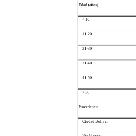
Edad (años)
< 10
11-20
21-30
31-40
41-50
> 50
Procedencia
Ciudad Bolívar
Vía Maripa