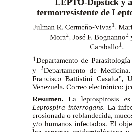
LEPTO-Dipstick y a
termorresistente de Lept
1
Julman R. Cermeño-Vivas
, Mar
2
2
Mora
, José F. Bognanno
y
1
Caraballo
.
1
Departamento de Parasitología
2
y
Departamento de Medicina.
Francisco Battistini Casalta”, 
Venezuela. Correo electrónico: 
Resumen.
La leptospirosis e
Leptospira interrogans.
La infe
erosionada o reblandecida, mucos
y/o humanos infectados. El objet
los aspectos epidemiológicos y c