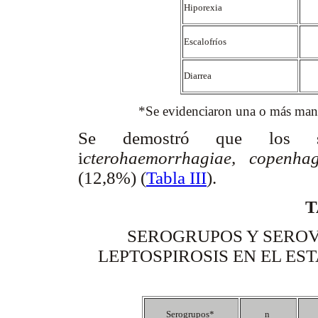
Hiporexia
Escalofríos
Diarrea
*Se evidenciaron una o más manifesta
Se demostró que los ser
i
cterohaemorrhagiae, copenhag
(12,8%) (
Tabla III
).
T
SEROGRUPOS Y SEROV
LEPTOSPIROSIS EN EL ES
Serogrupos*
n