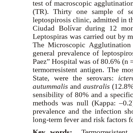
test of macroscopic agglutination
(TR). Thirty one sample of s
leptospirosis clinic, admitted in 
Ciudad Bolívar during 12 mont
Leptospiras was carried out by 
The Microscopic Agglutination
general prevalence of leptospiro
Paez” Hospital was of 80.6% (n =
termorresistent antigen. The mos
State, were the serovars:
icte
autummalis
and
australis
(12.8%
sensibility of 80% and a specif
methods was null (Kappa: –0.2).
prevalence and the infection sh
long-term fever and risk factors fo
Key words:
Termorresistent a