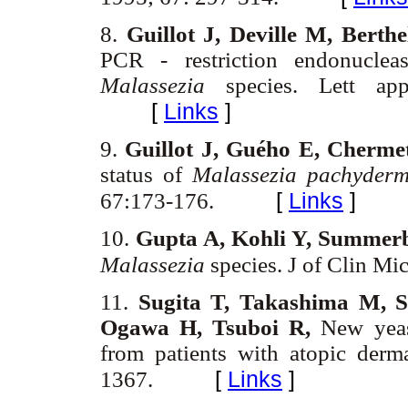
8.
Guillot J, Deville M, Bert
PCR - restriction endonucleas
Malassezia
species. Lett ap
[
Links
]
9.
Guillot J, Guého E, Cherme
status of
Malassezia pachyderm
[
Links
]
67:173-176.
10.
Gupta A, Kohli Y, Summerb
Malassezia
species. J of Clin M
11.
Sugita T, Takashima M, S
Ogawa H, Tsuboi R,
New yeas
from patients with atopic derma
[
Links
]
1367.