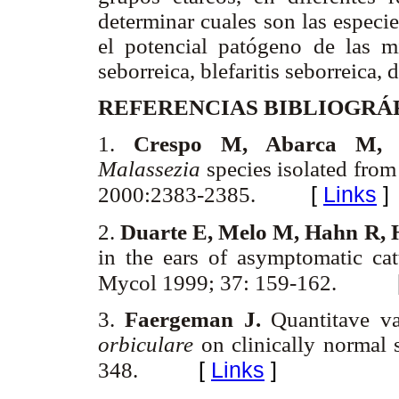
determinar cuales son las especi
el potencial patógeno de las mis
seborreica, blefaritis seborreica, d
REFERENCIAS BIBLIOGRÁ
1.
Crespo M, Abarca M, 
Malassezia
species isolated from
[
Links
]
2000:2383-2385.
2.
Duarte E, Melo M, Hahn R,
in the ears of asymptomatic catt
Mycol 1999; 37: 159-162.
3.
Faergeman J.
Quantitave va
orbiculare
on clinically normal
[
Links
]
348.