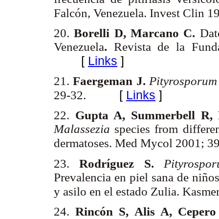
Falcón, Venezuela. Invest Clin 
20.
Borelli D, Marcano C.
Dat
Venezuela
.
Revista de la Fund
[
Links
]
21.
Faergeman J.
Pityrosporum
[
Links
]
29-32.
22.
Gupta A, Summerbell R,
Malassezia
species from differen
dermatoses. Med Mycol 2001; 3
23.
Rodríguez S.
Pityrospo
Prevalencia en piel sana de niño
y asilo en el estado Zulia. Kasm
24.
Rincón S, Alis A, Ceper