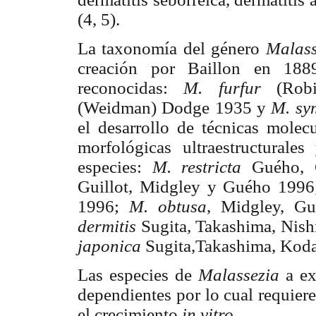
(4, 5).
La taxonomía del género
Malass
creación por Baillon en 188
reconocidas:
M. furfur
(Robi
(Weidman) Dodge 1935 y
M. sy
el desarrollo de técnicas molecu
morfológicas ultraestructurales
especies:
M. restricta
Guého, G
Guillot, Midgley y Guého 199
1996;
M. obtusa
, Midgley, G
dermitis
Sugita
,
Takashima, Nish
japonica
Sugita,Takashima, Kod
Las especies de
Malassezia
a ex
dependientes por lo cual requier
el crecimiento
in vitro.