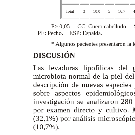
Total
3
10,0
5
16,7
P> 0,05. CC: Cuero cabelludo. SN: S
PE: Pecho. ESP: Espalda.
* Algunos pacientes presentaron la leva
DISCUSIÓN
Las levaduras lipofílicas del
microbiota normal de la piel del
descripción de nuevas especies 
sobre aspectos epidemiológic
investigación se analizaron 280
por examen directo y cultivo.
(32,1%) por análisis microscópic
(10,7%).