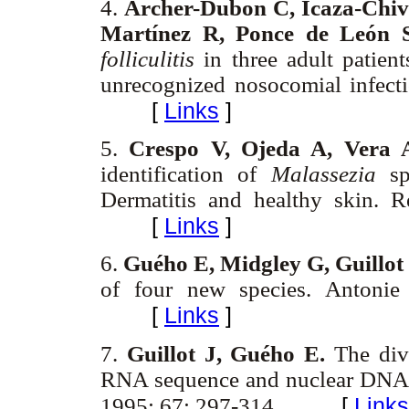
4.
Archer-Dubon C, Icaza-Chiv
Martínez R, Ponce de León 
folliculitis
in three adult patien
unrecognized nosocomial infect
[
Links
]
5.
Crespo V, Ojeda A, Vera 
identification of
Malassezia
sp
Dermatitis and healthy skin.
[
Links
]
6.
Guého E, Midgley G, Guillot
of four new species. Antoni
[
Links
]
7.
Guillot J, Guého E.
The div
RNA sequence and nuclear DNA
[
Links
1995; 67: 297-314.