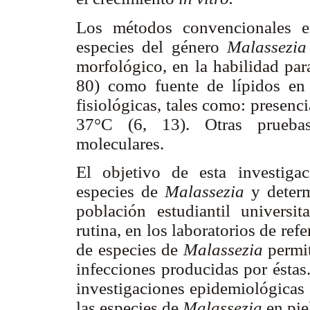
Los métodos convencionales em
especies del género
Malassezi
morfológico, en la habilidad par
80) como fuente de lípidos en
fisiológicas, tales como: presenci
37°C (6, 13). Otras pruebas 
moleculares.
El objetivo de esta investigac
especies de
Malassezia
y deter
población estudiantil universit
rutina, en los laboratorios de ref
de especies de
Malassezia
permit
infecciones producidas por éstas
investigaciones epidemiológicas 
las especies de
Malassezia
en pie