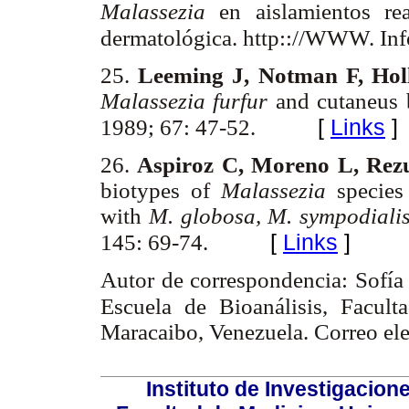
Malassezia
en aislamientos rea
dermatológica. http:://WWW. Inf
25.
Leeming J, Notman F, Ho
Malassezia furfur
and cutaneus 
[
Links
]
1989; 67: 47-52.
26.
Aspiroz C, Moreno L,
Rez
biotypes of
Malassezia
specie
with
M. globosa, M. sympodiali
[
Links
]
145: 69-74.
Autor de correspondencia: Sofía
Escuela de Bioanálisis, Facult
Maracaibo, Venezuela. Correo el
Instituto de Investigacion