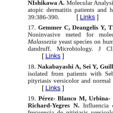
NIshikawa A.
Molecular Analys
atopic dermatitis patients and 
[
Links
]
39:386-390.
17.
Gemmer C, Deangelis Y, T
Noninvasive meted for molecu
Malassezia
yeast species on hum
dandruff. Microbiology. J C
[
Links
]
18.
Nakabayashi A, Sei Y, Guil
isolated from patients with Seb
pityriasis versicolor and norma
[
Links
]
19.
Pérez- Blanco M, Urbina-
Richard-Yegres N.
Influencia
frecuencia de pitiriasis versico