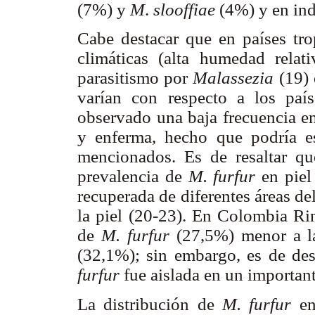
(7%) y
M
.
slooffiae
(4%) y en ind
Cabe destacar que en países tro
climáticas (alta humedad relati
parasitismo por
Malassezia
(19)
varían con respecto a los paí
observado una baja frecuencia e
y enferma, hecho que podría est
mencionados. Es de resaltar qu
prevalencia de
M. furfur
en piel 
recuperada de diferentes áreas de
la piel (20-23). En Colombia Rin
de
M. furfur
(27,5%) menor a la
(32,1%); sin embargo, es de de
furfur
fue aislada en un importan
La distribución de
M. furfur
en 