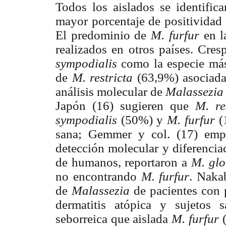
Todos los aislados se identifi
mayor porcentaje de positividad 
El predominio de
M. furfur
en la
realizados en otros países. Cre
sympodialis
como la especie más
de
M. restricta
(63,9%) asociad
análisis molecular de
Malassezia
Japón (16) sugieren que
M. re
sympodialis
(50%) y
M. furfur
(1
sana; Gemmer y col. (17) emp
detección molecular y diferencia
de humanos, reportaron a
M. gl
no encontrando
M. furfur
. Nakab
de
Malassezia
de pacientes con p
dermatitis atópica y sujetos 
seborreica que aislada
M. furfur