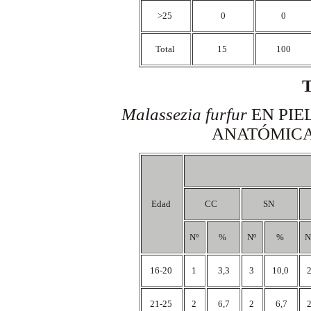
>25
0
0
Total
15
100
Malassezia furfur
EN PIE
ANATÓMICA
Edad
CC
SN
Nº
%
Nº
%
N
16-20
1
3,3
3
10,0
21-25
2
6,7
2
6,7