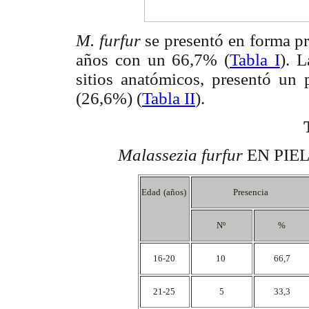
M. furfur
se presentó en forma p
años con un 66,7% (
Tabla I
). 
sitios anatómicos, presentó un
(26,6%) (
Tabla II
).
Malassezia furfur
EN PIE
Edad
(años)
Presencia
Nº
%
16-20
10
66,7
21-25
5
33,3