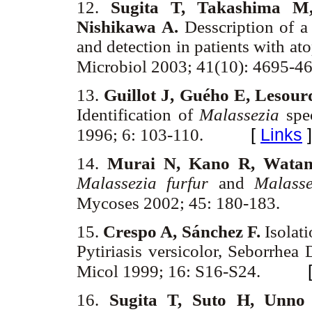
12.
Sugita T, Takashima M
Nishikawa A.
Desscription of a
and detection in patients with ato
Microbiol 2003; 41(10): 4695-4
13.
Guillot J, Guého E, Lesour
Identification of
Malassezia
spec
[
Links
]
1996; 6: 103-110.
14.
Murai N, Kano R, Watan
Malassezia furfur
and
Malasse
Mycoses 2002; 45: 180-183.
15.
Crespo A, Sánchez F.
Isolat
Pytiriasis versicolor, Seborrhea
Micol 1999; 16: S16-S24.
16.
Sugita T, Suto H, Unno