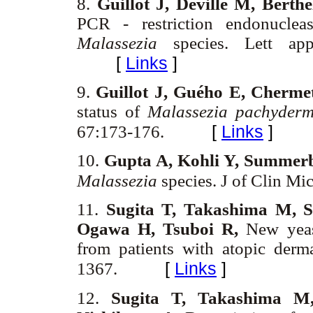
8.
Guillot J, Deville M, Bert
PCR - restriction endonucleas
Malassezia
species. Lett ap
[
Links
]
9.
Guillot J, Guého E, Cherme
status of
Malassezia pachyderm
[
Links
]
67:173-176.
10.
Gupta A, Kohli Y, Summerb
Malassezia
species. J of Clin M
11.
Sugita T, Takashima M, S
Ogawa H, Tsuboi R,
New yeas
from patients with atopic derma
[
Links
]
1367.
12.
Sugita T, Takashima M