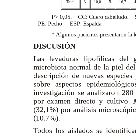
Total
3
10,0
5
16,7
P> 0,05. CC: Cuero cabelludo. SN: S
PE: Pecho. ESP: Espalda.
* Algunos pacientes presentaron la leva
DISCUSIÓN
Las levaduras lipofílicas del
microbiota normal de la piel del
descripción de nuevas especies 
sobre aspectos epidemiológic
investigación se analizaron 280
por examen directo y cultivo.
(32,1%) por análisis microscópic
(10,7%).
Todos los aislados se identifi