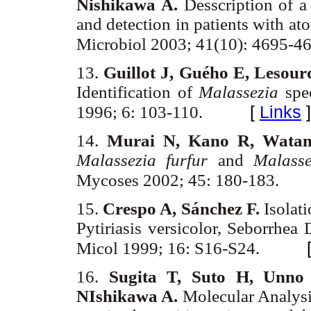
Nishikawa A.
Desscription of a
and detection in patients with ato
Microbiol 2003; 41(10): 4695-4
13.
Guillot J, Guého E, Lesour
Identification of
Malassezia
spec
[
Links
]
1996; 6: 103-110.
14.
Murai N, Kano R, Watan
Malassezia furfur
and
Malasse
Mycoses 2002; 45: 180-183.
15.
Crespo A, Sánchez F.
Isolat
Pytiriasis versicolor, Seborrhea
Micol 1999; 16: S16-S24.
16.
Sugita T, Suto H, Unno
NIshikawa A.
Molecular Analys