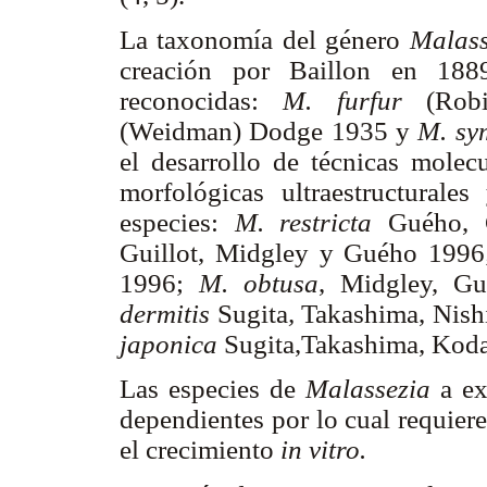
La taxonomía del género
Malass
creación por Baillon en 188
reconocidas:
M. furfur
(Robi
(Weidman) Dodge 1935 y
M. sy
el desarrollo de técnicas molecu
morfológicas ultraestructurales
especies:
M. restricta
Guého, G
Guillot, Midgley y Guého 199
1996;
M. obtusa
, Midgley, G
dermitis
Sugita
,
Takashima, Nish
japonica
Sugita,Takashima, Kod
Las especies de
Malassezia
a ex
dependientes por lo cual requier
el crecimiento
in vitro.