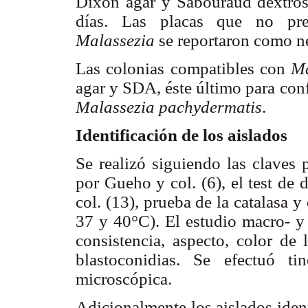
Dixon agar y Sabouraud dextros
días. Las placas que no pres
Malassezia
se reportaron como ne
Las colonias compatibles con
Ma
agar y SDA, éste último para confi
Malassezia pachydermatis
.
Identificación de los aislados
Se realizó siguiendo las claves p
por Gueho y col. (6), el test de
col. (13), prueba de la catalasa y
37 y 40°C). El estudio macro- y 
consistencia, aspecto, color de
blastoconidias. Se efectuó t
microscópica.
Adicionalmente los aislados ide