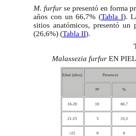
M. furfur
se presentó en forma p
años con un 66,7% (
Tabla I
). 
sitios anatómicos, presentó un
(26,6%) (
Tabla II
).
Malassezia furfur
EN PIE
Edad
(años)
Presencia
Nº
%
16-20
10
66,7
21-25
5
33,3
>25
0
0