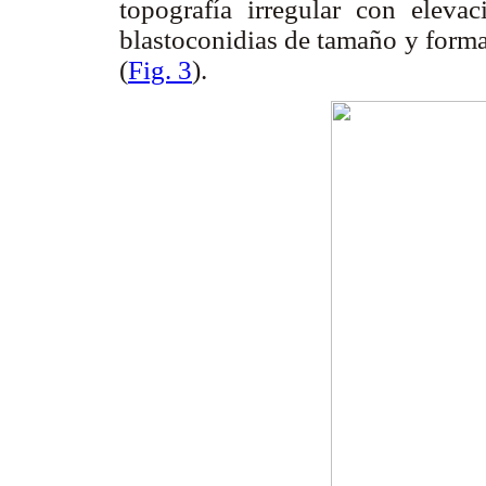
topografía irregular con elevac
blastoconidias de tamaño y form
(
Fig. 3
).