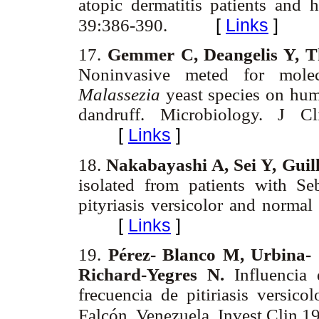
atopic dermatitis patients and 
[
Links
]
39:386-390.
17.
Gemmer C, Deangelis Y, T
Noninvasive meted for molecu
Malassezia
yeast species on hum
dandruff. Microbiology. J C
[
Links
]
18.
Nakabayashi A, Sei Y, Guil
isolated from patients with Seb
pityriasis versicolor and norma
[
Links
]
19.
Pérez- Blanco M, Urbina-
Richard-Yegres N.
Influencia
frecuencia de pitiriasis versico
Falcón, Venezuela. Invest Clin 