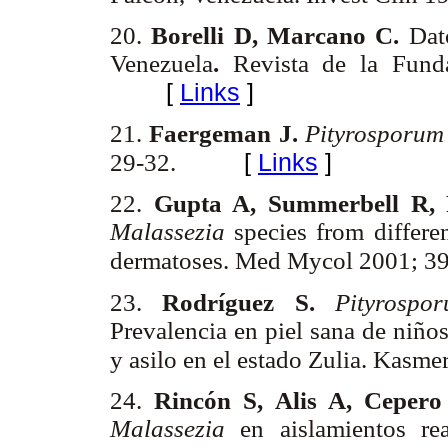
20.
Borelli D, Marcano C.
Dat
Venezuela
.
Revista de la Fund
[
Links
]
21.
Faergeman J.
Pityrosporum
[
Links
]
29-32.
22.
Gupta A, Summerbell R,
Malassezia
species from differen
dermatoses. Med Mycol 2001; 3
23.
Rodríguez S.
Pityrospo
Prevalencia en piel sana de niño
y asilo en el estado Zulia. Kasm
24.
Rincón S, Alis A, Ceper
Malassezia
en aislamientos rea