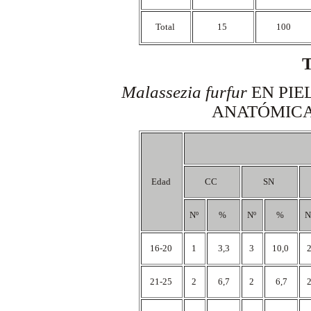
Total
15
100
Malassezia furfur
EN PIE
ANATÓMICA
Edad
CC
SN
Nº
%
Nº
%
N
16-20
1
3,3
3
10,0
21-25
2
6,7
2
6,7