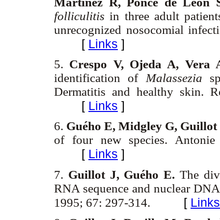
Martínez R, Ponce de León 
folliculitis
in three adult patien
unrecognized nosocomial infect
[
Links
]
5.
Crespo V, Ojeda A, Vera 
identification of
Malassezia
sp
Dermatitis and healthy skin.
[
Links
]
6.
Guého E, Midgley G, Guillot
of four new species. Antoni
[
Links
]
7.
Guillot J, Guého E.
The div
RNA sequence and nuclear DNA
[
Links
1995; 67: 297-314.