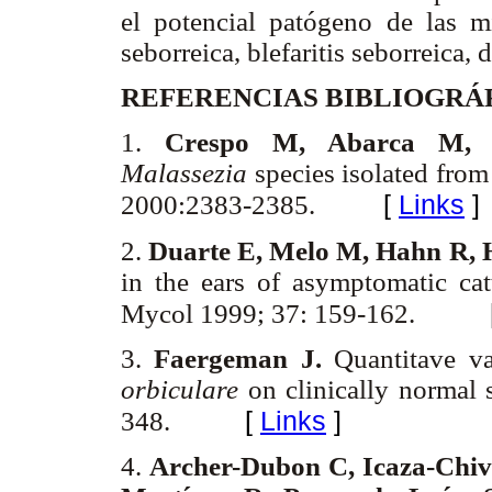
el potencial patógeno de las mis
seborreica, blefaritis seborreica, d
REFERENCIAS BIBLIOGRÁ
1.
Crespo M, Abarca M, 
Malassezia
species isolated from
[
Links
]
2000:2383-2385.
2.
Duarte E, Melo M, Hahn R,
in the ears of asymptomatic catt
Mycol 1999; 37: 159-162.
3.
Faergeman J.
Quantitave va
orbiculare
on clinically normal
[
Links
]
348.
4.
Archer-Dubon C, Icaza-Chiv