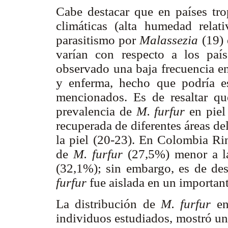
Cabe destacar que en países tro
climáticas (alta humedad relati
parasitismo por
Malassezia
(19)
varían con respecto a los paí
observado una baja frecuencia e
y enferma, hecho que podría est
mencionados. Es de resaltar qu
prevalencia de
M. furfur
en piel 
recuperada de diferentes áreas de
la piel (20-23). En Colombia Rin
de
M. furfur
(27,5%) menor a la
(32,1%); sin embargo, es de de
furfur
fue aislada en un importan
La distribución de
M. furfur
en 
individuos estudiados, mostró u