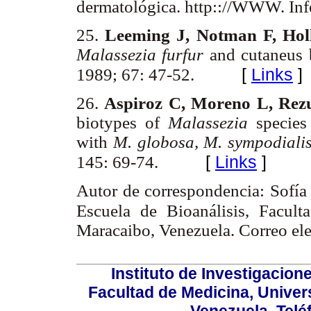
dermatológica. http:://WWW. Inf
25.
Leeming J, Notman F, Ho
Malassezia furfur
and cutaneus 
[
Links
]
1989; 67: 47-52.
26.
Aspiroz C, Moreno L,
Rez
biotypes of
Malassezia
specie
with
M. globosa, M. sympodiali
[
Links
]
145: 69-74.
Autor de correspondencia: Sofía
Escuela de Bioanálisis, Facult
Maracaibo, Venezuela. Correo el
Instituto de Investigacion
Facultad de Medicina, Univers
Venezuela. Telé