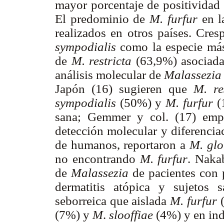
mayor porcentaje de positividad 
El predominio de
M. furfur
en la
realizados en otros países. Cre
sympodialis
como la especie más
de
M. restricta
(63,9%) asociad
análisis molecular de
Malassezia
Japón (16) sugieren que
M. re
sympodialis
(50%) y
M. furfur
(1
sana; Gemmer y col. (17) emp
detección molecular y diferencia
de humanos, reportaron a
M. gl
no encontrando
M. furfur
. Nakab
de
Malassezia
de pacientes con p
dermatitis atópica y sujetos 
seborreica que aislada
M. furfur
(7%) y
M
.
slooffiae
(4%) y en ind