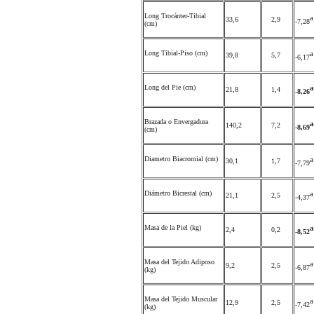
Long Trocánter-Tibial
a
33,6
2,9
-7,28
(cm)
Long Tibial-Piso (cm)
a
39,8
5,7
-6,17
Long del Pie (cm)
a
21,8
1,4
-8,26
Brazada o Envergadura
a
140,2
7,2
-8,69
(cm)
Diametro Biacromial (cm)
a
30,1
1,7
-7,79
Diámetro Bicrestal (cm)
a
21,1
2,5
-4,37
Masa de la Piel (kg)
a
2,4
0,2
-8,52
Masa del Tejido Adiposo
a
9,2
2,5
-6,87
(kg)
Masa del Tejido Muscular
a
12,9
2,5
-7,42
(kg)