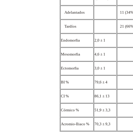
Adelantados
11 (34
Tardíos
21 (66
Endomorfia
2,0 ± 1
Mesomorfia
4,6 ± 1
Ectomorfia
3,0 ± 1
BI %
79,6 ± 4
CI %
86,1 ± 13
Córmico %
51,9 ± 3,3
Acromio-Iliaco %
70,3 ± 9,3