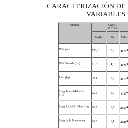
CARACTERIZACIÓN DE L
VARIABLES 
Variables
Clase 1
(n = 43)
Media
Ds
Valor
Talla (cm)
a
138,7
7,0
-8,70
Talla Sentada (cm)
a
71,8
4,3
-8,27
Peso (kg)
a
33,4
5,2
-8,19
Long Acromial-Radial
a
25,8
1,7
-8,30
(cm)
Long Radial-Stillion (cm)
a
20,5
1,5
-8,50
Long de la Mano (cm)
a
16,0
1,1
-8,07