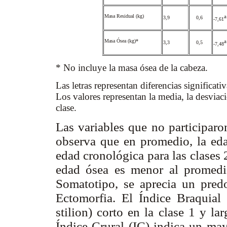
Masa Residual (kg)
a
3,9
0,6
-7,61
Masa Ósea (kg)*
a
3,3
0,5
-7,48
* No incluye la masa ósea de la cabeza.
Las letras representan diferencias significat
Los valores representan la media, la desviaci
clase.
Las variables que no participar
observa que en promedio, la eda
edad cronológica para las clases 2
edad ósea es menor al promedi
Somatotipo, se aprecia un pred
Ectomorfia. El Índice Braquial 
stilion) corto en la clase 1 y la
Índice Crural (IC) indica un may