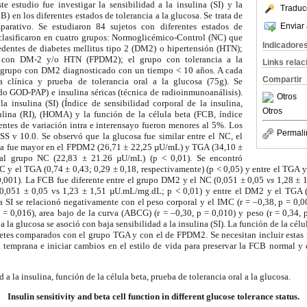
te estudio fue investigar la sensibilidad a la insulina (SI) y la
Traduc
B) en los diferentes estados de tolerancia a la glucosa. Se trata de
Enviar 
parativo. Se estudiaron 84 sujetos con diferentes estados de
e clasificaron en cuatro grupos: Normoglicémico-Control (NC) que
Indicadore
edentes de diabetes mellitus tipo 2 (DM2) o hipertensión (HTN);
s con DM-2 y/o HTN (FPDM2); el grupo con tolerancia a la
Links rela
l grupo con DM2 diagnosticado con un tiempo < 10 años. A cada
Compartir
ria clínica y prueba de tolerancia oral a la glucosa (75g). Se
do GOD-PAP) e insulina séricas (técnica de radioinmunoanálisis).
Otros
la insulina (SI) (Índice de sensibilidad corporal de la insulina,
Otros
sulina (RI), (HOMA) y la función de la célula beta (FCB, índice
entes de variación intra e interensayo fueron menores al 5%. Los
Permali
SS v 10.0. Se observó que la glucosa fue similar entre el NC, el
a fue mayor en el FPDM2 (26,71 ± 22,25 µU/mL) y TGA (34,10 ±
al grupo NC (22,83 ± 21.26 µU/mL) (p < 0,01). Se encontró
 NC y el TGA (0,74 ± 0,43; 0,29 ± 0,18, respectivamente) (p < 0,05) y entre el TGA 
 0,001). La FCB fue diferente entre el grupo DM2 y el NC (0,051 ± 0,05
vs
1,28 ± 1
0,051 ± 0,05 vs 1,23 ± 1,51 µU.mL/mg.dL; p < 0,01) y entre el DM2 y el TGA 
SI se relacionó negativamente con el peso corporal y el IMC (r = –0,38, p = 0,00
= 0,016), area bajo de la curva (ABCG) (r = –0,30, p = 0,010) y peso (r = 0,34, 
a la glucosa se asoció con baja sensibilidad a la insulina (SI). La función de la cél
etes comparados con el grupo TGA y con el de FPDM2. Se necesitan incluir estas
n temprana e iniciar cambios en el estilo de vida para preservar la FCB normal y
 a la insulina, función de la célula beta, prueba de tolerancia oral a la glucosa.
Insulin sensitivity and beta cell function in different glucose tolerance status.