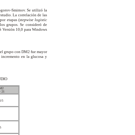
gorov-Smirnov. Se utilizó la
tudio. La correlación de las
 por etapas (
stepwise logistic
 los grupos. Se consideró de
PSS Versión 10,0 para Windows
ue el grupo con DM2 fue mayor
ó incremento en la glucosa y
UDIO
M2
= 21
6/5
95