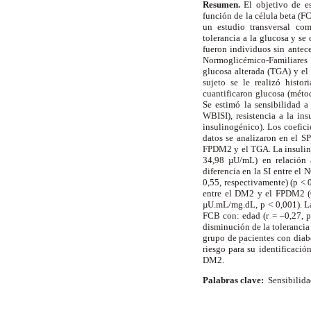
Resumen.
El objetivo de es
función de la célula beta (FC
un estudio transversal com
tolerancia a la glucosa y s
fueron individuos sin antec
Normoglicémico-Familiare
glucosa alterada (TGA) y e
sujeto se le realizó histo
cuantificaron glucosa (méto
Se estimó la sensibilidad a 
WBISI), resistencia a la in
insulinogénico). Los coefici
datos se analizaron en el SP
FPDM2 y el TGA. La insulin
34,98 µU/mL) en relación 
diferencia en la SI entre el
0,55, respectivamente) (p <
entre el DM2 y el FPDM2 (
µU.mL/mg.dL, p < 0,001). La 
FCB con: edad (r = –0,27, p 
disminución de la tolerancia 
grupo de pacientes con diab
riesgo para su identificació
DM2.
Palabras clave:
Sensibilidad