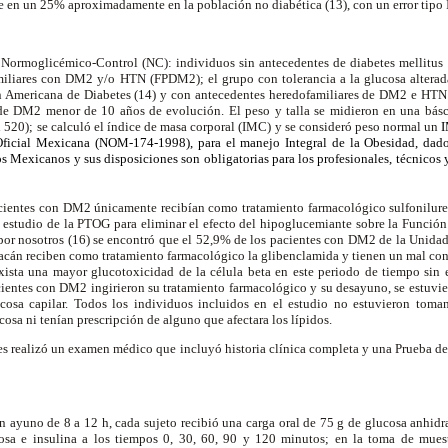
te en un 25% aproximadamente en la población no diabética (13), con un error tipo 
, Normoglicémico-Control (NC): individuos sin antecedentes de diabetes mellitus
liares con DM2 y/o HTN (FPDM2); el grupo con tolerancia a la glucosa alterada 
ón Americana de Diabetes (14) y con antecedentes heredofamiliares de DM2 e HT
 de DM2 menor de 10 años de evolución. El peso y talla se midieron en una básc
 520); se calculó el índice de masa corporal (IMC) y se consideró peso normal un
ficial Mexicana (NOM-174-1998), para el manejo Integral de la Obesidad, dado
s Mexicanos y sus disposiciones son obligatorias para los profesionales, técnicos y 
acientes con DM2 únicamente recibían como tratamiento farmacológico sulfonilurea
l estudio de la PTOG para eliminar el efecto del hipoglucemiante sobre la Función
 por nosotros (16) se encontró que el 52,9% de los pacientes con DM2 de la Unida
cán reciben como tratamiento farmacológico la glibenclamida y tienen un mal cont
ista una mayor glucotoxicidad de la célula beta en este periodo de tiempo sin
cientes con DM2 ingirieron su tratamiento farmacológico y su desayuno, se estuvi
osa capilar. Todos los individuos incluidos en el estudio no estuvieron to
lucosa ni tenían prescripción de alguno que afectara los lípidos.
les realizó un examen médico que incluyó historia clínica completa y una Prueba de
n ayuno de 8 a 12 h, cada sujeto recibió una carga oral de 75 g de glucosa anhidr
ucosa e insulina a los tiempos 0, 30, 60, 90 y 120 minutos; en la toma de mues