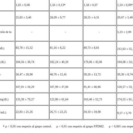
1,65 ± 0,08
1,56 ± 0,13*
1,58 ± 0,07
1,54 ± 0,09
25,83 ± 3,40
28,09 ± 9,77
28,55 ± 4,31
29,67 ± 5,4
ión de la
-
-
-
5,23 ± 2,09
83,78 ± 15,52
81,16 ± 8,22
89,73 ± 8,81
/dL)
212,63 ± 55
g/dL)
184,56 ± 38,74
182,24 ± 40,20
179,06 ± 42,06
194,08 ± 32
)
50,47 ± 20,98
48,76 ± 12,41
39,20 ± 13,72
39,30 ± 8,7
)
107,01 ± 34,29
107,99 ± 37,06
91,41 ± 40,86
120,57 ± 33
 (mg/dL)
135,39 ± 79,27
122,80 ± 61,64
163,40 ± 52,73
174,55 ± 81
22,83 ± 21,26
26,71 ± 22,25
34,10 ± 34,98
µU/mL)
9,57 ± 5,70
 * p < 0,05 con respecto al grupo control.  p < 0,01 con respecto al grupo FPDM2.  p < 0,001 con resp