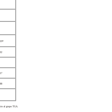
*
0
,19*
,02
4
,17
,88
ecto al grupo TGA.