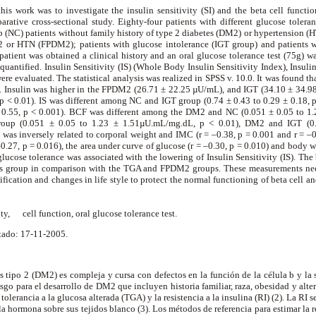
his work was to investigate the insulin sensitivity (SI) and the beta cell functi
arative cross-sectional study. Eighty-four patients with different glucose toleran
 (NC) patients without family history of type 2 diabetes (DM2) or hypertension (
M2 or HTN (FPDM2); patients with glucose intolerance (IGT group) and patients 
patient was obtained a clinical history and an oral glucose tolerance test (75g) 
quantified. Insulin Sensitivity (IS) (Whole Body Insulin Sensitivity Index), Insul
re evaluated. The statistical analysis was realized in SPSS v. 10.0. It was found t
Insulin was higher in the FPDM2 (26.71 ± 22.25 µU/mL), and IGT (34.10 ± 34.9
 < 0.01). IS was different among NC and IGT group (0.74 ± 0.43 to 0.29 ± 0.18,
 0.55, p < 0.001). BCF was different among the DM2 and NC (0.051 ± 0.05 to 1
up (0.051 ± 0.05 to 1.23 ± 1.51µU.mL/mg.dL, p < 0.01), DM2 and IGT (0.
was inversely related to corporal weight and IMC (r = –0.38, p = 0.001 and r = –0.
0.27, p = 0.016), the area under curve of glucose (r = –0.30, p = 0.010) and body we
glucose tolerance was associated with the lowering of Insulin Sensitivity (IS). The
nts group in comparison with the TGA and FPDM2 groups. These measurements nee
tification and changes in life style to protect the normal functioning of beta cell a
ity,
cell function, oral glucose tolerance test.
tado: 17-11-2005.
s tipo 2 (DM2) es compleja y cursa con defectos en la función de la célula
b
y la 
iesgo para el desarrollo de DM2 que incluyen historia familiar, raza, obesidad y alt
tolerancia a la glucosa alterada (TGA) y la resistencia a la insulina (RI) (2). La RI
la hormona sobre sus tejidos blanco (3). Los métodos de referencia para estimar la re