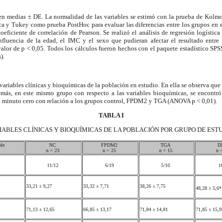
 en medias ± DE. La normalidad de las variables se estimó con la prueba de Kolmo
 y Tukey como prueba PostHoc para evaluar las diferencias entre los grupos en es
oeficiente de correlación de Pearson. Se realizó el análisis de regresión logística
influencia de la edad, el IMC y el sexo que pudieran afectar el resultado entre
 valor de p < 0,05. Todos los cálculos fueron hechos con el paquete estadístico S
s).
variables clínicas y bioquímicas de la población en estudio. En ella se observa q
más, en este mismo grupo con respecto a las variables bioquímicas, se encontr
al minuto cero con relación a los grupos control, FPDM2 y TGA (ANOVA p < 0,01).
TABLA I
IABLES CLÍNICAS Y BIOQUÍMICAS DE LA POBLACIÓN POR GRUPO DE EST
ble
NC
FPDM2
TGA
D
n = 23
n = 25
n = 15
n 
11/12
6/19
5/10
1
33,21 ± 9,27
33,32 ± 7,71
38,26 ± 7,75
48,28 ± 5,6*
71,13 ± 12,65
66,85 ± 13,17
71,84 ± 14,81
71,85 ± 15,