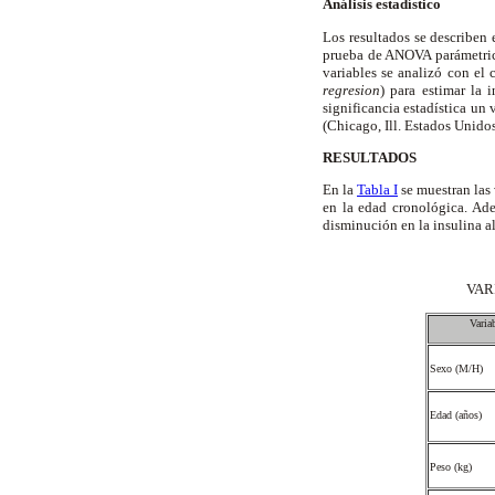
Análisis estadístico
Los resultados se describen
prueba de ANOVA parámetrica
variables se analizó con el c
regresion
) para estimar la 
significancia estadística un
(Chicago, Ill. Estados Unido
RESULTADOS
En la
Tabla I
se muestran las 
en la edad cronológica. Ade
disminución en la insulina 
VAR
Varia
Sexo (M/H)
Edad (años)
Peso (kg)