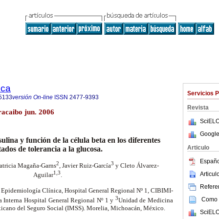
ica
Servicios 
5133
versión On-line
ISSN
2477-9393
Revista
aracaibo jun. 2006
SciELO
Google
sulina y función de la célula beta en los diferentes
Articulo
tados de tolerancia a la glucosa.
Españo
2
3
Patricia Magaña-Garns
, Javier Ruiz-García
y Cleto Álvarez-
1,3
Articu
Aguilar
.
Referen
 Epidemiología Clínica, Hospital General Regional Nº 1, CIBIMI-
3
Como c
a Interna Hospital General Regional Nº 1 y
Unidad de Medicina
exicano del Seguro Social (IMSS). Morelia, Michoacán, México.
SciELO