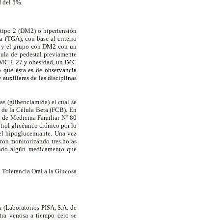
I del 5%.
 tipo 2 (DM2) o hipertensión
(TGA), con base al criterio
N y el grupo con DM2 con un
ula de pedestal previamente
IMC
£
27 y obesidad, un IMC
 que ésta es de observancia
auxiliares de las disciplinas
s (glibenclamida) el cual se
 de la Célula Beta (FCB). En
d de Medicina Familiar N° 80
rol glicémico crónico por lo
 el hipoglucemiante. Una vez
eron monitorizando tres horas
mando algún medicamento que
 Tolerancia Oral a la Glucosa
a (Laboratorios PISA, S.A. de
tra venosa a tiempo cero se