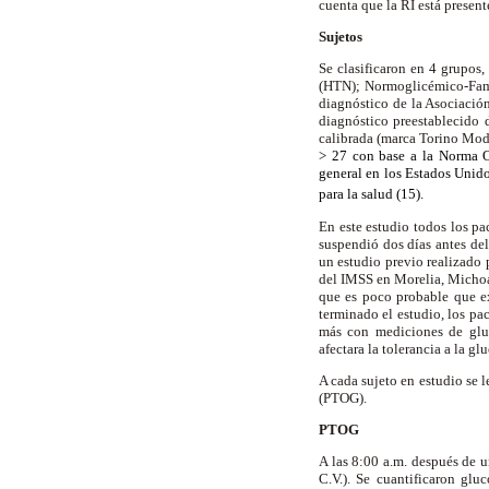
cuenta que la RI está presen
Sujetos
Se clasificaron en 4 grupos
(HTN); Normoglicémico-Fami
diagnóstico de la Asociaci
diagnóstico preestablecido
calibrada (marca Torino Mod
> 27 con base a la Norma O
general en los Estados Unido
para la salud (15).
En este estudio todos los p
suspendió dos días antes de
un estudio previo realizado
del IMSS en Morelia, Michoa
que es poco probable que ex
terminado el estudio, los pa
más con mediciones de gluc
afectara la tolerancia a la g
A cada sujeto en estudio se 
(PTOG).
PTOG
A las 8:00 a.m. después de u
C.V.). Se cuantificaron gl