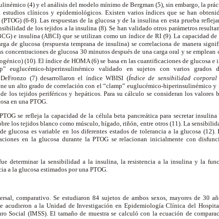
linémico (4) y el análisis del modelo mínimo de Bergman (5),
sin embargo, la prác
a estudios clínicos y epidemiológicos. Existen varios índices que se han obtenid
 (PTOG) (6-8). Las respuestas de la glucosa y de la insulina en esta prueba reflej
ensibilidad de los tejidos a la insulina (8). Se han validado otros parámetros resul
CG) e insulina (ABCI) que se utilizan como un índice de RI (9). La capacidad de 
rga de glucosa (respuesta temprana de insulina) se correlaciona de manera signif
las concentraciones de glucosa 30 minutos después de una carga oral y se emplean
ogénico) (10).
El índice de HOMA (6) se basa en las cuantificaciones de glucosa e 
mp” euglucémico-hiperinsulinémico validado en sujetos con varios grados d
DeFronzo (7) desarrollaron el índice WBISI (
Índice de sensibilidad corporal
tiene un alto grado de correlación con el “clamp” euglucémico-hiperinsulinémico y
 de los tejidos periféricos y hepáticos. Para su cálculo se consideran los valores 
ucosa en una PTOG.
TOG se refleja la capacidad de la célula beta pancreática para secretar insulina
re los tejidos blanco como músculo, hígado, riñón, entre otros (11). La sensibilida
 de glucosa es variable en los diferentes estados de tolerancia a la glucosa (12).
eraciones en la glucosa durante la PTOG se relacionan inicialmente con disfunc
fue determinar la sensibilidad a la insulina, la resistencia a la insulina y la fun
ncia a la glucosa estimados por una PTOG.
ersal, comparativo. Se estudiaron 84 sujetos de ambos sexos, mayores de 30 añ
ue acudieron a la Unidad de Investigación en Epidemiología Clínica del Hospit
uro Social (IMSS). El tamaño de muestra se calculó con la ecuación de compara