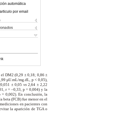
ción automática
articulo por email
s
cionados
nk
y el DM2 (0,29 ± 0,18; 0,86 ±
,99 µU.mL/mg.dL, p < 0,05),
(0,051 ± 0,05
vs
2,64 ± 2,22
1, r = –0,33, p = 0,004) y la
p = 0,002). En conclusión, la
ula beta (FCB) fue menor en el
 mediciones en pacientes con
 evitar la aparición de TGA o