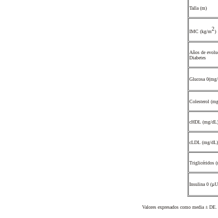
Talla (m)
2
IMC (kg/m
)
Años de evoluc
Diabetes
Glucosa 0(mg
Colesterol (m
cHDL (mg/dL
cLDL (mg/dL
Triglicéridos
Insulina 0 (
Valores expresados como media ± DE.