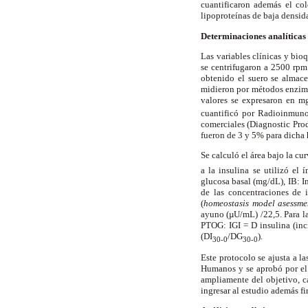
cuantificaron además el cole
lipoproteínas de baja densid
Determinaciones analíticas
Las variables clínicas y bio
se centrifugaron a 2500 rpm 
obtenido el suero se almace
midieron por métodos enzim
valores se expresaron en mg
cuantificó por Radioinmuno
comerciales (Diagnostic Prod
fueron de 3 y 5% para dicha
Se calculó el área bajo la c
a la insulina se utilizó e
glucosa basal (mg/dL), IB: 
de las concentraciones de 
(
homeostasis model asessme
ayuno (µU/mL) /22,5. Para la 
PTOG: IGI =
D
insulina (in
(
D
I
/
D
G
).
30-0
30-0
Este protocolo se ajusta a l
Humanos y se aprobó por el 
ampliamente del objetivo, ca
ingresar al estudio además f