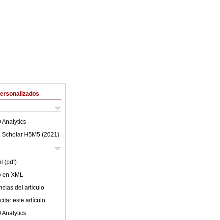
Personalizados
 Analytics
 Scholar H5M5 (
2021
)
l (pdf)
lo en XML
cias del artículo
itar este artículo
 Analytics