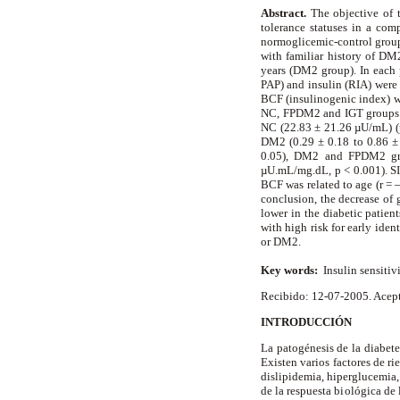
Abstract.
The objective of t
tolerance statuses in a comp
normoglicemic-control group
with familiar history of D
years (DM2 group). In each 
PAP) and insulin (RIA) were 
BCF (insulinogenic index) we
NC, FPDM2 and IGT groups. 
NC (22.83 ± 21.26 µU/mL) (p
DM2 (0.29 ± 0.18 to 0.86 ±
0.05), DM2 and FPDM2 gro
µU.mL/mg.dL, p < 0.001). SI 
BCF was related to age (r = –
conclusion, the decrease of 
lower in the diabetic patie
with high risk for early iden
or DM2.
Key words:
Insulin sensitiv
Recibido: 12-07-2005. Acep
INTRODUCCIÓN
La patogénesis de la diabete
Existen varios factores de r
dislipidemia, hiperglucemia, 
de la respuesta biológica de 