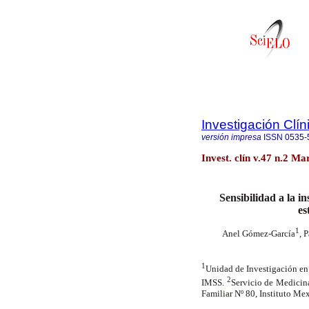
Investigación Clín
versión impresa
ISSN
0535-
Invest. clín v.47 n.2 M
Sensibilidad a la in
es
1
Anel Gómez-García
, 
1
Unidad de Investigación en
2
IMSS.
Servicio de Medicin
Familiar Nº 80, Instituto M