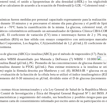
sterol total, el unido a lipoproteínas de alta densidad (cHDL) y los triglicérid
ad se calcularon de acuerdo a la ecuación de Friedewald [c-LDL = Colesterol total
químicas fueron medidas por personal capacitado expresamente para la realización 
durante 10 minutos y se procesaron el mismo día para glucosa y el perfil de lípid
nó a –70°C hasta la cuantificación de la misma. La glucosa, colesterol total, c
áticos colorimétricos utilizando un autoanalizador de Química Clínica CIBA-CO
/dL. El coeficiente de variación (CV) intra e interensayo fueron de 2 y 3% res
análisis (RIA) en fase sólida con ensayo competitivo con anticuerpos marcad
uct Corporation, Los Angeles, CA) (sensibilidad de 1,2 µU/mL). El coeficiente de 
 hormona.
urva de glucosa (ABCG) e insulina (ABCI) por el método de trapezoides (17). Para la 
l índice WBISI desarrollado por Matsuda y DeFronzo (7) WBISI = 10.000/
Insulina Basal (µU/mL), PG: Promedio de las concentraciones de glucosa durante 
insulina durante la PTOG (µU/mL). Para estimar resistencia a la insulina se u
nt)
según la fórmula descrita por Matthews y col. (6). HOMA-IR = glucosa en a
evaluación de la función de la célula beta se utilizó el índice insulinogénico (IGI)
cremento del 0-30 minutos) en µU/mL dividido entre el
D
de glucosa (incremento
as normas éticas internacionales y a la Ley General de Salud de la República Mexi
Comité de Investigación y Ética del Hospital General Regional Nº 1 del IMSS. A
racterísticas y seguimiento del estudio, sus beneficios y posibles riesgos para q
irmaron carta de consentimiento informado por escrito antes de su participación en e