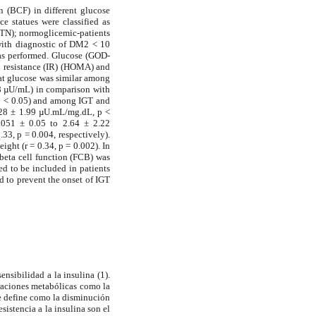
on (BCF) in different glucose
ce statues were classified as
HTN); normoglicemic-patients
with diagnostic of DM2 < 10
was performed. Glucose (GOD-
in resistance (IR) (HOMA) and
hat glucose was similar among
8 µU/mL) in comparison with
 p < 0.05) and among IGT and
.28 ± 1.99 µU.mL/mg.dL, p <
051 ± 0.05 to 2.64 ± 2.22
33, p = 0.004, respectively).
ight (r = 0.34, p = 0.002). In
 beta cell function (FCB) was
d to be included in patients
nd to prevent the onset of IGT
sensibilidad a la insulina (1).
eraciones metabólicas como la
 se define como la disminución
sistencia a la insulina son el