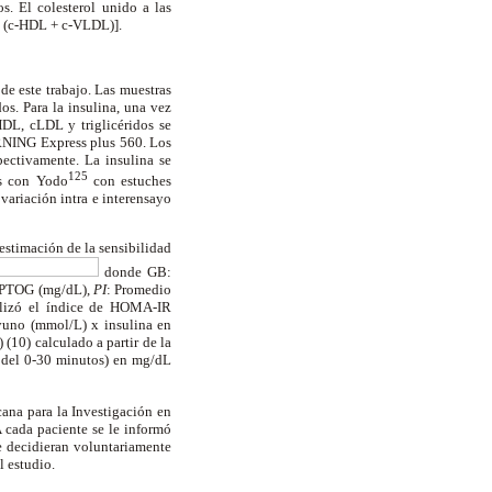
os. El colesterol unido a las
 – (c-HDL + c-VLDL)].
de este trabajo. Las muestras
os. Para la insulina, una vez
HDL, cLDL y triglicéridos se
RNING Express plus 560. Los
pectivamente. La insulina se
125
os con Yodo
con estuches
variación intra e interensayo
estimación de la sensibilidad
donde GB:
la PTOG (mg/dL),
PI
: Promedio
tilizó el índice de HOMA-IR
yuno (mmol/L) x insulina en
 (10) calculado a partir de la
 del 0-30 minutos) en mg/dL
cana para la Investigación en
 cada paciente se le informó
ue decidieran voluntariamente
l estudio.