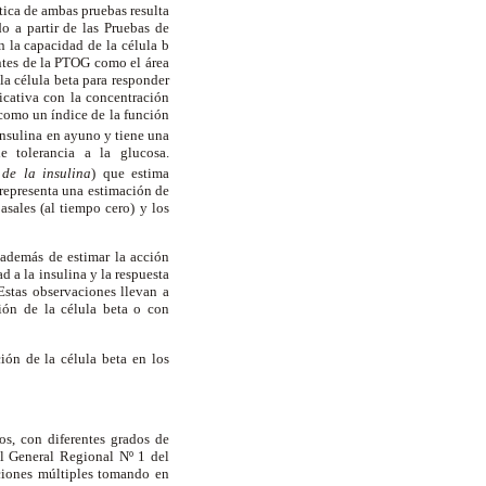
tica de ambas pruebas resulta
o a partir de las Pruebas de
an la capacidad de la célula
b
tantes de la PTOG como el área
la célula beta para responder
icativa con la concentración
 como un índice de la función
insulina en ayuno y tiene una
e tolerancia a la glucosa.
 de la insulina
)
que estima
 representa una estimación de
basales (al tiempo cero) y los
 además de estimar la acción
d a la insulina y la respuesta
 Estas observaciones llevan a
ión de la célula beta o con
ción de la célula beta en los
os, con diferentes grados de
al General Regional Nº 1 del
ciones múltiples tomando en