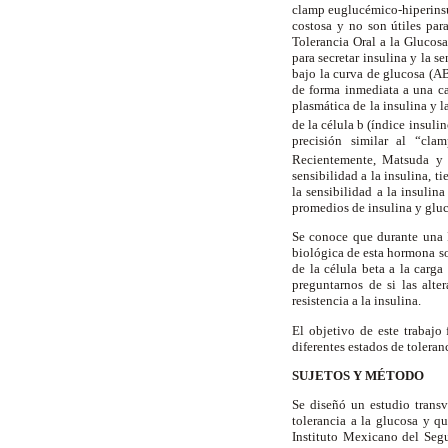
clamp euglucémico-hiperinsu
costosa y no son útiles par
Tolerancia Oral a la Glucosa
para secretar insulina y la s
bajo la curva de glucosa (AB
de forma inmediata a una ca
plasmática de la insulina y 
de la célula
b
(índice insulin
precisión similar al “cla
Recientemente,
Matsuda y 
sensibilidad a la insulina, 
la sensibilidad a la insulina
promedios de insulina y gl
Se conoce que durante una P
biológica de esta hormona sob
de la célula beta a la carga
preguntarnos de si las alt
resistencia a la insulina.
El objetivo de este trabajo 
diferentes estados de tolera
SUJETOS Y MÉTODO
Se diseñó un estudio transv
tolerancia a la glucosa y q
Instituto Mexicano del Seg