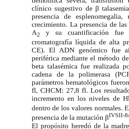
hemolítica severa, transfusión
clínico sugestivo de
β
talasemi
presencia de esplenomegalia,
crecimiento. La presencia de la
A
y su cuantificación fue d
2
cromatografía líquida de alta p
CE). El ADN genómico fue ais
periférica mediante el método d
beta talasémica fue realizada p
cadena de la polimerasa (P
parámetros hematológicos fuero
fl, CHCM: 27,8 fl. Los resulta
incremento en los niveles de 
dentro de los valores normales. E
IVSII-8
presencia de la mutación
β
El propósito heredó de la madr