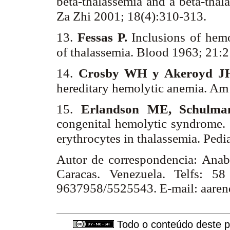
beta-thalassemia and a beta-th
Za Zhi 2001; 18(4):310-313.
13.
Fessas P.
Inclusions of hemo
of thalassemia. Blood 1963; 21:
14.
Crosby WH y Akeroyd J
hereditary hemolytic anemia. A
15.
Erlandson ME, Schulma
congenital hemolytic syndrome. I
erythrocytes in thalassemia. Ped
Autor de correspondencia: Anab
Caracas. Venezuela. Telfs: 5
9637958/5525543. E-mail: aaren
Todo o conteúdo deste pe