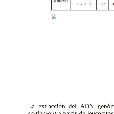
Tía materna
db
tal/ HbS
3,7
La extracción del ADN genómi
salting-out
a partir de leucocitos