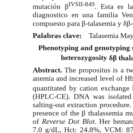
IVSII-849
mutación
β
. Esta es l
diagnostico en una familia Ven
δβ
compuesto para
β
-talasemia y
Palabras clave:
Talasemia May
Phenotyping and genotyping s
δβ
heterozygosity
thal
Abstract.
The propositus is a t
anemia and increased level of H
quantitated by cation exchange
(HPLC-CE). DNA was isolated 
salting-out extraction procedure
presence of the
β
thalassemia mu
of
Reverse Dot Blot
. Her hemat
7.0 g/dL, Hct: 24.8%, VCM: 87