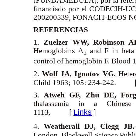
(FUNDAMEDULA), por la referenci
financiado por el CODECIH-UC
200200539, FONACIT-ECOS NO
REFERENCIAS
1.
Zuelzer WW, Robinson A
Hemoglobins A
and F in beta 
2
control of hemoglobin F. Blood 
2.
Wolf JA, Ignatov VG.
Heter
Child 1963; 105: 234-242.
3.
Atweh GF, Zhu DE, For
thalassemia in a Chinese
[
Links
]
1113.
4.
Weatherall DJ, Clegg JB.
London. Blackwell Science Publi