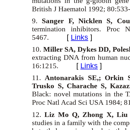
mutations in the
g-globin gene
British J Haematol 1992; 80:533
9.
Sanger F, Nicklen S, Cou
termination inhibitors. Pro
[
Links
]
5467.
10.
Miller SA, Dykes DD, Pole
extracting DNA from human nucl
[
Links
]
16:1215.
11.
Antonarakis SE,; Orkin 
Trusko S, Charache S, Kaza
Black: novel mutations in the T
Proc Natl Acad Sci USA 1984; 8
12.
Liz Mo Q, Zhong X, Liu
studies in a family with the comp