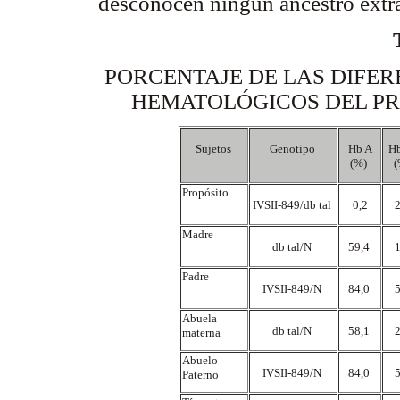
desconocen ningún ancestro extr
PORCENTAJE DE LAS DIFE
HEMATOLÓGICOS DEL PR
Sujetos
Genotipo
Hb A
H
(%)
(
Propósito
IVSII-849/
db
tal
0,2
Madre
db
tal/N
59,4
Padre
IVSII-849/N
84,0
Abuela
db
tal/N
58,1
materna
Abuelo
IVSII-849/N
84,0
Paterno