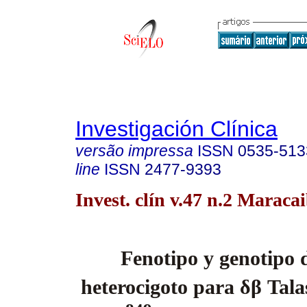
Investigación Clínica
versão impressa
ISSN
0535-513
line
ISSN
2477-9393
Invest. clín v.47 n.2 Maraca
Fenotipo y genotipo 
heterocigoto para
δβ
Tala