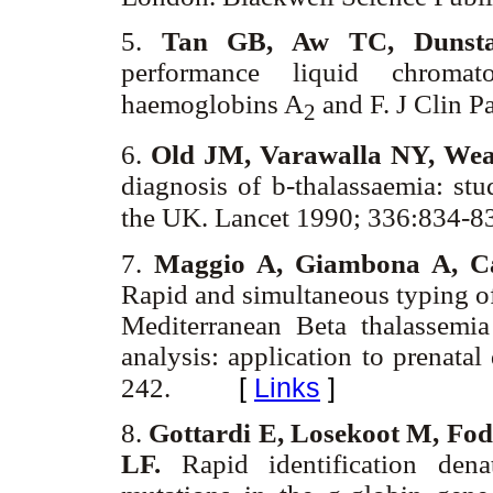
5.
Tan GB, Aw TC, Dunst
performance liquid chromat
haemoglobins A
and F. J Clin P
2
6.
Old JM, Varawalla NY, Weat
diagnosis of
b-thalassaemia: stu
the UK. Lancet 1990; 336:834-8
7.
Maggio A, Giambona A, Ca
Rapid and simultaneous typing 
Mediterranean Beta thalassemia
analysis: application to prenata
[
Links
]
242.
8.
Gottardi E, Losekoot M, Fod
LF.
Rapid identification dena