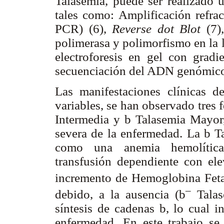
Talasemia, puede ser realizado u
tales como: Amplificación refra
PCR) (6),
Reverse dot Blot
(7)
polimerasa y polimorfismo en la l
electroforesis en gel con grad
secuenciación del ADN genómico
Las manifestaciones clínicas 
variables, se han observado tres 
Intermedia y
b
Talasemia Mayor, 
severa de la enfermedad. La
b
Ta
como una anemia hemolítica 
transfusión dependiente con e
incremento de Hemoglobina Fetal
–
debido, a la ausencia (
b
Talas
síntesis de cadenas
b
, lo cual i
enfermedad. En este trabajo se