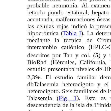
probable neumonía. Al examen
retardo pondo estatural, hepato
acentuada, malformaciones óseas 
las células rojas indicó la pres
hipocrómica (
Tabla I
). La deter
mediante la técnica de Croma
intercambio catiónico (HPLC-
descritos por Tan y col. (5) y 
BioRad (Hércules, California
estudio presentaba niveles de 
2,3%. El estudio familiar de
db
Talasemia heterocigoto y e
heterocigoto. Seis familiares de 
Talasemia (
Fig. 1
). Esta es 
descendencia de la isla de Trinid