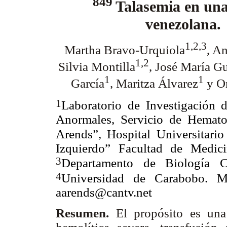
849
Talasemia en una
venezolana.
1,2,3
Martha Bravo-Urquiola
, A
1,2
Silvia Montilla
, José María Gu
1
1
García
, Maritza Álvarez
y Om
1
Laboratorio de Investigación
Anormales, Servicio de Hemato
Arends”, Hospital Universitari
Izquierdo” Facultad de Medici
3
Departamento de Biología C
4
Universidad de Carabobo. Ma
aarends@cantv.net
Resumen.
El propósito es un