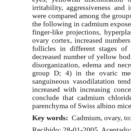
irritability, aggressiveness and 
were compared among the groups
the following in cadmium exposed 
finger-like projections, hyperpl
ovary cortex, increased numbers 
follicles in different stages o
decreased number of yellow bodies
disorganization, edema and necr
group D; 4) in the ovaric med
sanguineous vasodilatation tend
increased with increasing conc
conclude that cadmium chloride
parenchyma of Swiss albino mic
Key words:
Cadmium, ovary, tox
Recibido: 28-01-2005. Aceptado