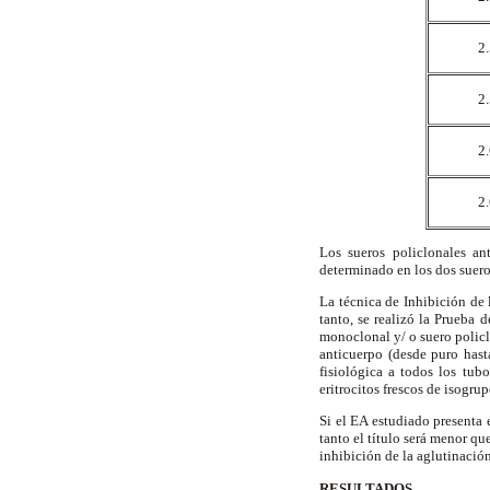
2
2
2
2
Los sueros policlonales an
determinado en los dos sueros
La técnica de Inhibición de 
tanto, se realizó la Prueba 
monoclonal y/ o suero policlo
anticuerpo (desde puro hast
fisiológica a todos los tu
eritrocitos frescos de isogru
Si el EA estudiado presenta 
tanto el título será menor qu
inhibición de la aglutinación
RESULTADOS