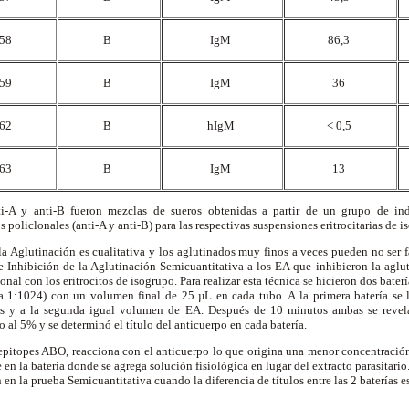
.58
B
IgM
86,3
.59
B
IgM
36
.62
B
hIgM
< 0,5
.63
B
IgM
13
ti-A y anti-B fueron mezclas de sueros obtenidas a partir de un grupo de ind
 policlonales (anti-A y anti-B) para las respectivas suspensiones eritrocitarias de i
la Aglutinación es cualitativa y los aglutinados muy finos a veces pueden no ser 
de Inhibición de la Aglutinación Semicuantitativa a los EA que inhibieron la agl
nal con los eritrocitos de isogrupo. Para realizar esta técnica se hicieron dos bater
a 1:1024) con un volumen final de 25 µL en cada tubo. A la primera batería se
bos y a la segunda igual volumen de EA. Después de 10 minutos ambas se reve
po al 5% y se determinó el título del anticuerpo en cada batería.
epitopes ABO, reacciona con el anticuerpo lo que origina una menor concentración
e en la batería donde se agrega solución fisiológica en lugar del extracto parasitario.
 en la prueba Semicuantitativa cuando la diferencia de títulos entre las 2 baterías e