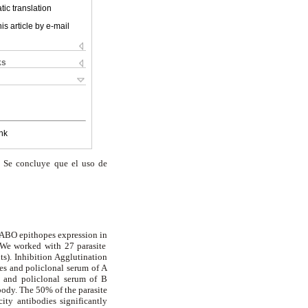
ic translation
is article by e-mail
ks
nk
s. Se concluye que el uso de
 ABO epithopes expression in
. We worked with 27 parasite
s). Inhibition Agglutination
s and policlonal serum of A
 and policlonal serum of B
body. The 50% of the parasite
city antibodies significantly