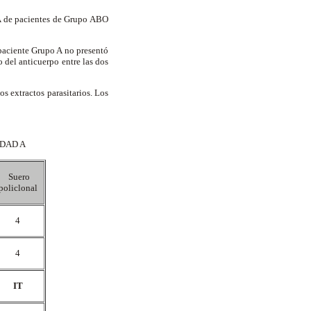
EA de pacientes de Grupo ABO
 paciente Grupo A no presentó
o del anticuerpo entre las dos
s extractos parasitarios. Los
IDAD A
Suero
policlonal
4
4
IT