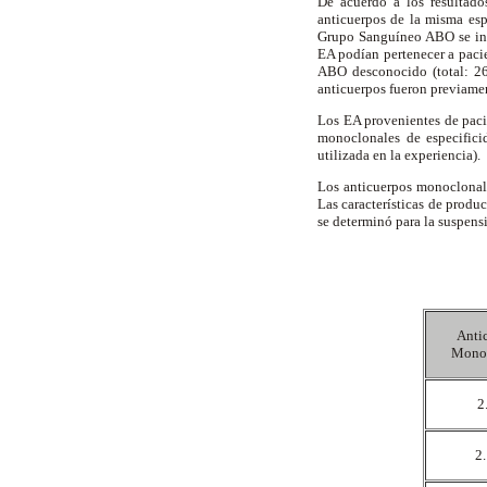
De acuerdo a los resultado
anticuerpos de la misma esp
Grupo Sanguíneo ABO se inco
EA podían pertenecer a paci
ABO desconocido (total: 26 
anticuerpos fueron previament
Los EA provenientes de paci
monoclonales de especificid
utilizada en la experiencia).
Los anticuerpos monoclonal
Las características de produ
se determinó para la suspens
Anti
Mono
2
2