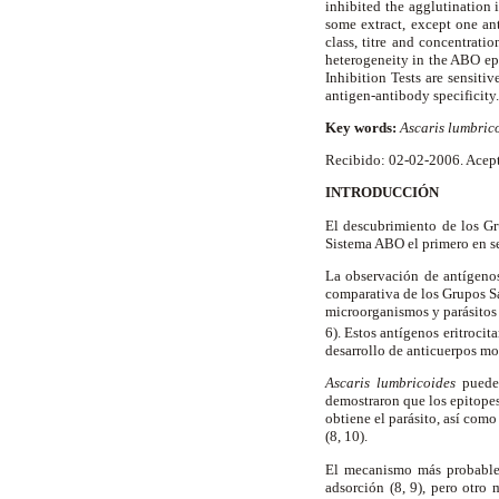
inhibited the agglutination i
some extract, except one an
class, titre and concentrat
heterogeneity in the ABO ep
Inhibition Tests are sensiti
antigen-antibody specificity
Key words:
Ascaris lumbric
Recibido: 02-02-2006. Acep
INTRODUCCIÓN
El descubrimiento de los Gr
Sistema ABO el primero en se
La observación de antígenos 
comparativa de los Grupos Sa
microorganismos y parásitos
6). Estos antígenos eritroci
desarrollo de anticuerpos mo
Ascaris lumbricoides
puede 
demostraron que los epitope
obtiene el parásito, así com
(8, 10).
El mecanismo más probabl
adsorción
(8, 9), pero otro 