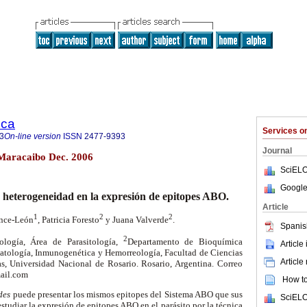
ica
Services 
3
On-line version
ISSN
2477-9393
Journal
4 Maracaibo Dec. 2006
SciELO
Google
: heterogeneidad en la expresión de epitopes ABO.
Article
1
2
2
once-León
, Patricia Foresto
y Juana Valverde
.
Spanis
2
logía, Área de Parasitología,
Departamento de Bioquímica
Article
atología, Inmunogenética y Hemorreología, Facultad de Ciencias
Article
s, Universidad Nacional de Rosario. Rosario, Argentina. Correo
mail.com
How to 
des
puede presentar los mismos epitopes del Sistema ABO que sus
SciELO
studiar la expresión de epitopes ABO en el parásito por la técnica