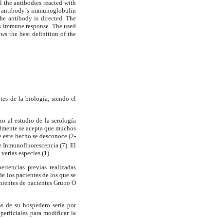
ll the antibodies reacted with
he antibody´s immunoglobulin
he antibody is directed. The
´s immune response. The used
ws the best definition of the
es de la biología, siendo el
zo al estudio de la serología
ualmente se acepta que muchos
 este hecho se desconoce (2-
 de Inmunofluorescencia
(7). El
varias especies (1).
iencias previas realizadas
 los pacientes de los que se
enientes de pacientes Grupo O
s de su hospedero sería por
perficiales para modificar la