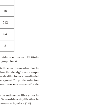
16
512
64
8
ividuos normales. El título
sogrupo fue 4.
fácilmente observados. Por lo
utinación de algún anticuerpo
ías de diluciones al medio del
 le agregó 25 µL de solución
laron con una suspensión de
 de anticuerpo libre y por lo
 Se considera significativa la
s mayor o igual a 2 (14).