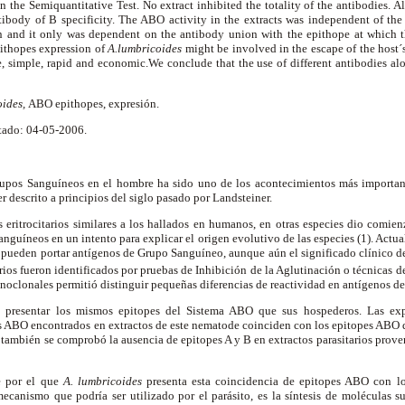
n the Semiquantitative Test. No extract inhibited the totality of the antibodies. A
tibody of B specificity. The ABO activity in the extracts was independent of t
ion and it only was dependent on the antibody union with the epithope at which t
ithopes expression of
A.lumbricoides
might be involved in the escape of the host
ve, simple, rapid and economic.We conclude that the use of different antibodies alo
.
oides,
ABO epithopes, expresión.
tado: 04-05-2006.
upos Sanguíneos en el hombre ha sido uno de los acontecimientos más important
r descrito a principios del siglo pasado por Landsteiner.
eritrocitarios similares a los hallados en humanos, en otras especies dio comien
nguíneos en un intento para explicar el origen evolutivo de las especies (1). Act
 pueden portar antígenos de Grupo Sanguíneo, aunque aún el significado clínico de
tarios fueron identificados por pruebas de Inhibición de la Aglutinación o técnicas
noclonales permitió distinguir pequeñas diferencias de reactividad en antígenos de 
presentar los mismos epitopes del Sistema ABO que sus hospederos. Las exper
s ABO encontrados en extractos de este nematode coinciden con los epitopes ABO de
o también se comprobó la ausencia de epitopes A y B en extractos parasitarios prov
e por el que
A. lumbricoides
presenta esta coincidencia de epitopes ABO con lo
mecanismo que podría ser utilizado por el parásito, es la síntesis de moléculas su