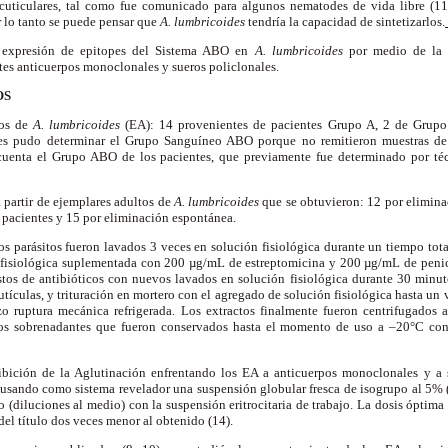
 cuticulares, tal como fue comunicado para algunos nematodes de vida libre (1
r lo tanto se puede pensar que
A. lumbricoides
tendría la capacidad de sintetizarlos.
la expresión de epitopes del Sistema ABO en
A. lumbricoides
por medio de la t
tes anticuerpos monoclonales y sueros policlonales.
OS
tos de
A. lumbricoides
(EA): 14 provenientes de pacientes Grupo A, 2 de Grup
les pudo determinar el Grupo Sanguíneo ABO porque no remitieron muestras de 
cuenta el Grupo ABO de los pacientes, que previamente fue determinado por t
a partir de ejemplares adultos de
A. lumbricoides
que se obtuvieron: 12 por elimina
s pacientes y 15 por eliminación espontánea.
 los parásitos fueron lavados 3 veces en solución fisiológica durante un tiempo tota
 fisiológica suplementada con 200 µg/mL de estreptomicina y 200 µg/mL de penici
stos de antibióticos con nuevos lavados en solución fisiológica durante 30 minut
utículas, y trituración en mortero con el agregado de solución fisiológica hasta u
zo ruptura mecánica refrigerada. Los extractos finalmente fueron centrifugados
los sobrenadantes que fueron conservados hasta el momento de uso a –20°C con
ibición de la Aglutinación enfrentando los EA a anticuerpos monoclonales y a 
usando como sistema revelador una suspensión globular fresca de isogrupo al 5% (1
o (diluciones al medio) con la suspensión eritrocitaria de trabajo. La dosis óptima
del título dos veces menor al obtenido (14).