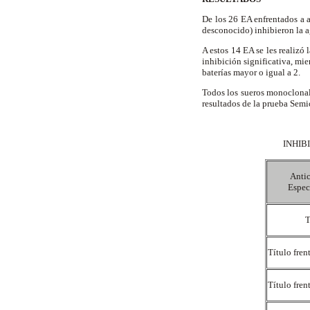
De los 26 EA enfrentados a 
desconocido) inhibieron la a
A estos 14 EA se les realizó
inhibición significativa, mie
baterías mayor o igual a 2.
Todos los sueros monoclonale
resultados de la prueba Semi
INHIB
Antic
Espec
T
Título fren
Título fren