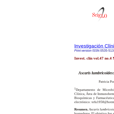
Investigación Clín
Print version
ISSN
0535-513
Invest. clín vol.47 no.
Ascaris lumbricoides
Patricia P
1
Departamento de Microbio
Clínica, Área de Inmunohem
Bioquímicas y Farmacéutica
electrónico: tefu1958@hot
Resumen.
Ascaris lumbricoi
hospederos. El objetivo fue e