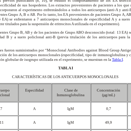
s previos publicados (8, 10), se estudió el comportamiento de los EA selecci
ecificidad de sus hospederos. Los extractos provenientes de pacientes a los que 
rporaron al experimento enfrentándolos a todos los anticuerpos (anti-A y anti
entes Grupo A, B o AB. Por lo tanto, los EA provenientes de pacientes Grupo A, AB
EA) se enfrentaron a 7 anticuerpos monoclonales de especificidad A y a suero 
e titulados para la suspensión de eritrocitos A utilizada en el experimento).
entes Grupo B, AB y de los pacientes de Grupo ABO desconocido (total: 13 EA) se
ad B y a suero policlonal anti-B (previa titulación de los anticuerpos para la
es fueron suministrados por “Monoclonal Antibodies against Blood Group Antigen
cción de los anticuerpos monoclonales (especificidad, tipo de inmunoglobulina y c
ión globular de isogrupo utilizada en el experimento, se muestran en la
Tabla I
.
TABLA I
CARACTERÍSTICAS DE LOS ANTICUERPOS MONOCLONALES
cuerpo
Especifidad
Clase de
Concentración
clonal
Inmunoglobulina
(µg/mL)
.7
A
IgM
0,7
.11
A
IgM
49,9