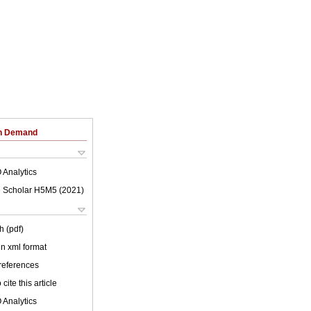
on Demand
 Analytics
 Scholar H5M5 (
2021
)
h (pdf)
 in xml format
 references
cite this article
 Analytics