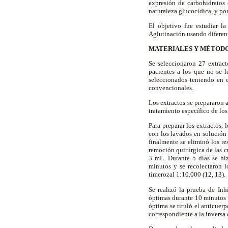
expresión de carbohidratos
naturaleza glucocídica, y po
El objetivo fue estudiar 
Aglutinación usando diferen
MATERIALES Y MÉTOD
Se seleccionaron 27 extrac
pacientes a los que no se 
seleccionados teniendo en 
convencionales.
Los extractos se prepararon 
tratamiento específico de lo
Para preparar los extractos,
con los lavados en solución
finalmente se eliminó los re
remoción quirúrgica de las c
3 mL. Durante 5 días se hi
minutos y se recolectaron 
timerozal 1:10.000 (12, 13).
Se realizó la prueba de Inh
óptimas durante 10 minutos 
óptima se tituló el anticuerp
correspondiente a la inversa 