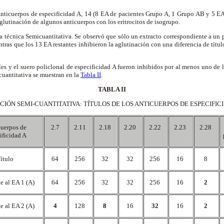
anticuerpos de especificidad A, 14 (8 EA de pacientes Grupo A, 1 Grupo AB y 5 
glutinación de algunos anticuerpos con los eritrocitos de isogrupo.
 la técnica Semicuantitativa. Se observó que sólo un extracto correspondiente a un
ntras que los 13 EA restantes inhibieron la aglutinación con una diferencia de títul
s y el suero policlonal de especificidad A fueron inhibidos por al menos uno de lo
cuantitativa se muestran en la
Tabla II
.
TABLA II
ICIÓN SEMI-CUANTITATIVA: TÍTULOS DE LOS ANTICUERPOS DE ESPECIFIC
uerpos de
2.7
2.11
2.18
2.20
2.22
2.23
2.28
ificidad A
ítulo
64
256
32
32
256
16
8
te al EA 1 (A)
64
256
32
32
256
16
2
te al EA 2 (A)
4
128
8
16
32
16
2