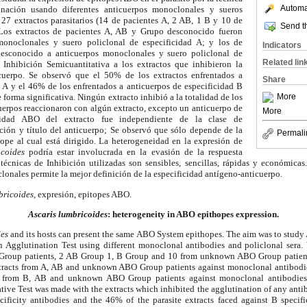
Automat
inación usando diferentes anticuerpos monoclonales y sueros
 27 extractos parasitarios (14 de pacientes A, 2 AB, 1 B y 10 de
Send th
os extractos de pacientes A, AB y Grupo desconocido fueron
monoclonales y suero policlonal de especificidad A; y los de
Indicators
esconocido a anticuerpos monoclonales y suero policlonal de
Related lin
 Inhibición Semicuantitativa a los extractos que inhibieron la
cuerpo. Se observó que el 50% de los extractos enfrentados a
Share
d A y el 46% de los enfrentados a anticuerpos de especificidad B
More
 forma significativa. Ningún extracto inhibió a la totalidad de los
uerpos reaccionaron con algún extracto, excepto un anticuerpo de
More
vidad ABO del extracto fue independiente de la clase de
ión y título del anticuerpo; Se observó que sólo depende de la
Permali
tope al cual está dirigido. La heterogeneidad en la expresión de
icoides
podría estar involucrada en la evasión de la respuesta
écnicas de Inhibición utilizadas son sensibles, sencillas, rápidas y económica
lonales permite la mejor definición de la especificidad antígeno-anticuerpo.
bricoides,
expresión, epitopes ABO.
Ascaris lumbricoides
: heterogeneity in ABO epithopes expression.
des
and its hosts can present the same ABO System epithopes. The aim was to study
n Agglutination Test using different monoclonal antibodies and policlonal sera
A Group patients, 2 AB Group 1, B Group and 10 from unknown ABO Group patient
xtracts from A, AB and unknown ABO Group patients against monoclonal antibodie
cts from B, AB and unknown ABO Group patients against monoclonal antibodies
ative Test was made with the extracts which inhibited the agglutination of any anti
cificity antibodies and the 46% of the parasite extracts faced against B specifi