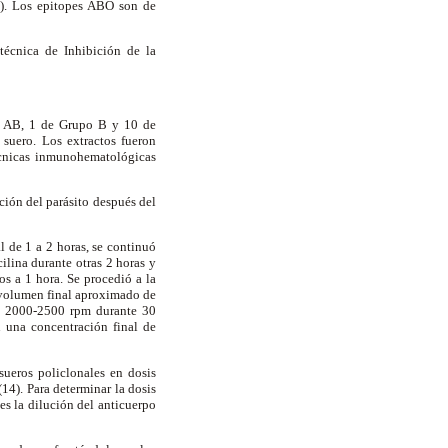
1). Los epitopes ABO son de
écnica de Inhibición de la
o AB, 1 de Grupo B y 10 de
suero. Los extractos fueron
écnicas inmunohematológicas
ción del parásito después del
l de 1 a 2 horas, se continuó
lina durante otras 2 horas y
os a 1 hora. Se procedió a la
n volumen final aproximado de
 a 2000-2500 rpm durante 30
 una concentración final de
sueros policlonales en dosis
4). Para determinar la dosis
 es la dilución del anticuerpo