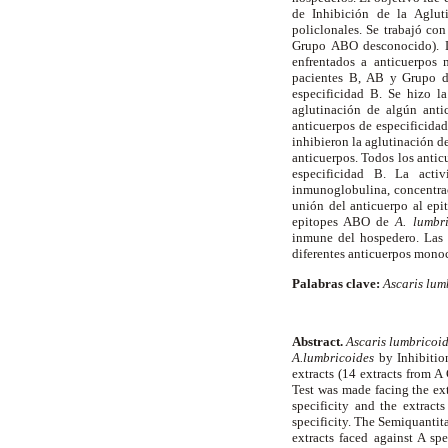
de Inhibición de la Aglut
policlonales. Se trabajó con
Grupo ABO desconocido). L
enfrentados a anticuerpos 
pacientes B, AB y Grupo d
especificidad B. Se hizo la
aglutinación de algún anti
anticuerpos de especificida
inhibieron la aglutinación de
anticuerpos. Todos los antic
especificidad B. La acti
inmunoglobulina, concentrac
unión del anticuerpo al epi
epitopes ABO de
A. lumbr
inmune del hospedero. Las t
diferentes anticuerpos monoc
Palabras clave:
Ascaris lum
Abstract.
Ascaris lumbricoi
A.lumbricoides
by Inhibitio
extracts (14 extracts from 
Test was made facing the e
specificity and the extra
specificity. The Semiquantit
extracts faced against A spe