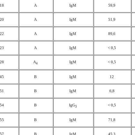
.18
A
IgM
59,9
.20
A
IgM
51,9
.22
A
IgM
89,6
.23
A
IgM
< 0,5
.28
A
IgM
< 0,5
4
.45
B
IgM
12
.51
B
IgM
6,8
.54
B
IgG
< 0,5
3
.55
B
IgM
71,8
.57
B
IgM
45,3