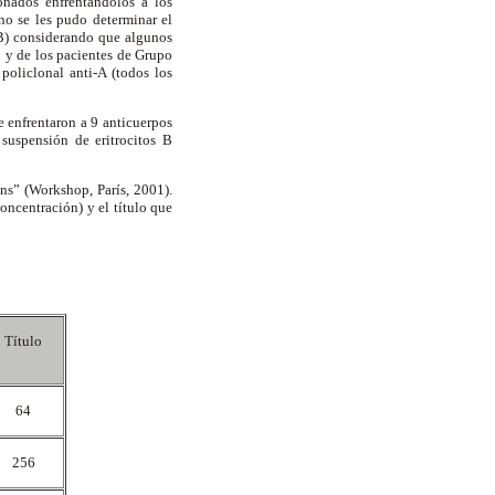
onados enfrentándolos a los
no se les pudo determinar el
-B) considerando que algunos
 y de los pacientes de Grupo
policlonal anti-A (todos los
 enfrentaron a 9 anticuerpos
 suspensión de eritrocitos B
s” (Workshop, París, 2001).
oncentración) y el título que
Título
64
256