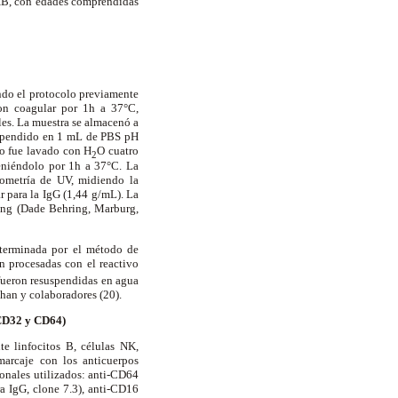
VHB, con edades comprendidas
endo el protocolo previamente
ron coagular por 1h a 37°C,
les. La muestra se almacenó a
suspendido en 1 mL de PBS pH
do fue lavado con H
O cuatro
2
eniéndolo por 1h a 37°C. La
tometría de UV, midiendo la
r para la IgG (1,44 g/mL). La
hng (Dade Behring, Marburg,
eterminada por el método de
n procesadas con el reactivo
 fueron resuspendidas en agua
Chan y colaboradores (20).
 CD32 y CD64)
te linfocitos B, células NK,
marcaje con los anticuerpos
lonales utilizados: anti-CD64
ra IgG, clone 7.3), anti-CD16