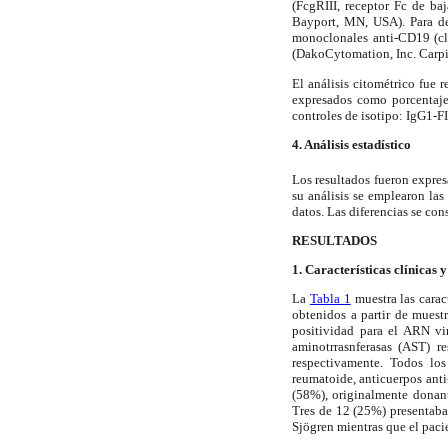
(Fc
g
RIII, receptor Fc de ba
Bayport, MN, USA). Para def
monoclonales anti-CD19 (c
(DakoCytomation, Inc. Carpi
El análisis citométrico fue 
expresados como porcentaje 
controles de isotipo: IgG1-
4. Análisis estadístico
Los resultados fueron expre
su análisis se emplearon la
datos. Las diferencias se con
RESULTADOS
1. Características clínicas 
La
Tabla 1
muestra las carac
obtenidos a partir de muest
positividad para el ARN vi
aminotrrasnferasas (AST) r
respectivamente. Todos los
reumatoide, anticuerpos anti-
(58%), originalmente donant
Tres de 12 (25%) presentaba
Sjögren mientras que el paci