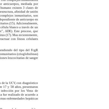
or anticuerpos, mediada por
l humano existen 3 clases de
u estructura, afinidad de unión
 complejos inmunitarios, son
 dependiente de anticuerpo en
itarios (15). Adicionalmente,
 célula blanco a través de un
t”, ADE). Este proceso, que
irus (17). Mas recientemente,
actuar con líneas celulares
pendiendo del tipo del Fc
g
R
inmunitarios (crioglobulinas)
iones leucocitarias de sangre
a de la UCV, con diagnóstico
re 17 y 58 años, presentaron
 infección por los Virus de
a fue realizado de acuerdo a
 otras enfermedades hepáticas