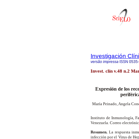
Investigación Clín
versão impressa
ISSN
0535
Invest. clín v.48 n.2 M
Expresión de los rece
periféric
María Peinado, Angela Cone
Instituto de Inmunología, F
Venezuela. Correo electróni
Resumen.
La respuesta inmu
infección por el Virus de He