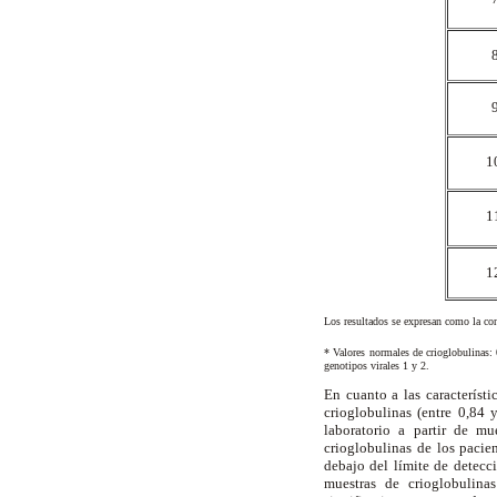
1
1
1
Los resultados se expresan como la co
* Valores normales de crioglobulina
genotipos virales 1 y 2.
En cuanto a las característi
crioglobulinas (entre 0,84 
laboratorio a partir de m
crioglobulinas de los pacie
debajo del límite de detecc
muestras de crioglobulinas