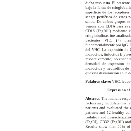
dicha respuesta. El presente
bajo la forma de crioglobuli
superficie de los receptores
sangre periférica de estos 
sanos. De ambos grupos se 
venosa con EDTA para eval
CD16 (Fc
g
RIII) mediante 
crioglobulinas fue analiza
pacientes VHC (+) prese
fundamentalmente por IgG. E
del VHC. La expresión de 
monocitos, linfocitos B y n
respectivamente) no encontrá
densidad de expresión de
monocitos y neutrófilos de 
que esta disminución en la d
Palabras clave:
VHC, leucoc
Expression of 
Abstract.
The immune respons
factors may modulate this re
patients and evaluated the 
patients and 12 healthy con
isolation and characterizat
(Fc
g
RI), CD32 (Fc
g
RII) an
Results show that 50% of 