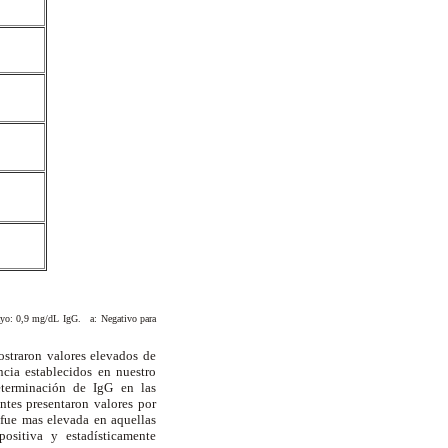
sayo: 0,9 mg/dL IgG. a: Negativo para
mostraron valores elevados de
ncia establecidos en nuestro
eterminación de IgG en las
ntes presentaron valores por
 fue mas elevada en aquellas
positiva y estadísticamente