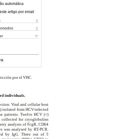
ão automática
este artigo por email
s
cionados
ar
nk
nfección por el VHC.
ed individuals.
tion. Viral and cellular host
s) isolated form HCV-infected
ese patients. Twelve HCV (+)
 collected for cryoglobulins
try analysis of Fc
g
R, CD64
tes was analysed by RT-PCR.
ted by IgG. Three out of 5