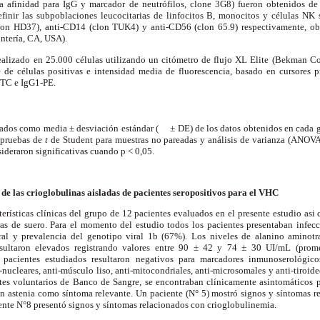
ja afinidad para IgG y marcador de neutrófilos, clone 3G8) fueron obtenidos de
inir las subpoblaciones leucocitarias de linfocitos B, monocitos y células NK s
lon HD37), anti-CD14 (clon TUK4) y anti-CD56 (clon 65.9) respectivamente, o
ntería, CA, USA).
realizado en 25.000 células utilizando un citómetro de flujo XL Elite (Bekman Co
de células positivas e intensidad media de fluorescencia, basado en cursores 
FITC e IgG1-PE.
sados como media ± desviación estándar (
± DE) de los datos obtenidos en cada 
s pruebas de
t
de Student para muestras no pareadas y análisis de varianza (ANOVA
sideraron significativas cuando p < 0,05.
y de las crioglobulinas aisladas de pacientes seropositivos para el VHC
terísticas clínicas del grupo de 12 pacientes evaluados en el presente estudio asi
ras de suero. Para el momento del estudio todos los pacientes presentaban infe
ral y prevalencia del genotipo viral 1b (67%). Los niveles de alanino aminotra
esultaron elevados registrando valores entre 90 ± 42 y 74 ± 30 UI/mL (prom
 pacientes estudiados resultaron negativos para marcadores inmunoserológic
nucleares, anti-músculo liso, anti-mitocondriales, anti-microsomales y anti-tiroide
es voluntarios de Banco de Sangre, se encontraban clínicamente asintomáticos 
n astenia como síntoma relevante. Un paciente (N° 5) mostró signos y síntomas 
ente N°8 presentó signos y síntomas relacionados con crioglobulinemia.