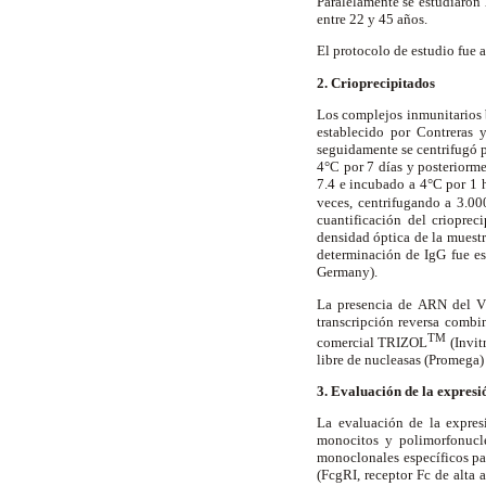
Paralelamente se estudiaron
entre 22 y 45 años.
El protocolo de estudio fue 
2. Crioprecipitados
Los complejos inmunitarios b
establecido por Contreras 
seguidamente se centrifugó p
4°C por 7 días y posteriorm
7.4 e incubado a 4°C por 1 
veces, centrifugando a 3.0
cuantificación del criopre
densidad óptica de la muestr
determinación de IgG fue e
Germany).
La presencia de ARN del VH
transcripción reversa combi
TM
comercial TRIZOL
(Invit
libre de nucleasas (Promega)
3. Evaluación de la expres
La evaluación de la expres
monocitos y polimorfonucle
monoclonales específicos par
(Fc
g
RI, receptor Fc de alta 