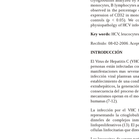
cryoglobulins analyzed by
monocytes, B lymphocytes an
observed in the percentage 
expression of CD32 in monoc
controls (p < 0.05). We c
physiopatholgy of HCV infe
Key words:
HCV, leucocytes,
Recibido: 08-02-2006. Acep
INTRODUCCIÓN
El Virus de Hepatitis C (VHC
personas están infectadas c
manifestaciones mas severas
infección viral plantean un
establecimiento de una condi
extrahepáticos, la generació
consecuencia del proceso de 
mecanismos operan en el mode
humanas (7-12).
La infección por el VHC f
representando la crioglobul
dinteles de complejos inmu
linfoproliferativos (13). El
células linfocitarias que dir
Los leucocitos de sangre per