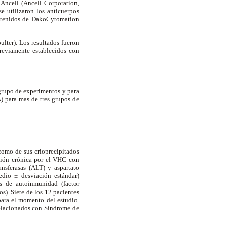
 Ancell (Ancell Corporation,
e utilizaron los anticuerpos
btenidos de DakoCytomation
ulter). Los resultados fueron
previamente establecidos con
grupo de experimentos y para
) para mas de tres grupos de
 como de sus crioprecipitados
cción crónica por el VHC con
nsferasas (ALT) y aspartato
edio ± desviación estándar)
os de autoinmunidad (factor
os). Siete de los 12 pacientes
para el momento del estudio.
relacionados con Síndrome de