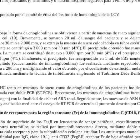
 12 sujetos sanos (6 femeninos y 6 masculinos), seronegativos para VHC, VIH, y 
aprobado por el comité de ética del Instituto de Inmunología de la UCV.
ajo la forma de crioglobulinas se obtuvieron a partir de muestras de suero sigui
y col. (19). Brevemente, se tomaron 20 mL de sangre del paciente y se deja
or 30 min a 2.000 rpm, y se extrajo la muestra de suero colocándola en tubos estéri
ente se centrifugó a 3.000 rpm por 30 min (4°C). El precipitado obtenido fue re
h. La muestra se centrifugó de nuevo a 3.000 rpm por 30 min (4°C) y el precipita
00 rpm (4°C). Finalmente, el precipitado fue resuspendido en 1 mL de PBS mant
cipitado (concentración de inmunoglobulinas) fue realizada mediante espectrofo
a a 280 nm y multiplicando el valor obtenido por el coeficiente de extinción mola
stimada mediante la técnica de turbidimetria empleando el Turbitimer Dade Beri
C tanto en muestras de suero como de crioglobulinas de los pacientes fue d
nada con doble PCR (RT-PCR). Brevemente, las muestras de crioglobulinas fuero
rogen) con la finalidad de aislar el ARN total. Seguidamente, las muestras de ARN
 y analizadas mediante el ensayo de RT-PCR de acuerdo al protocolo descrito por 
ión de receptores para la región constante (Fc) de la inmunoglobulina G (CD16,
ión de superficie de los Fc
g
R en leucocitos de sangre periférica, específicamen
ares neutrófilos, se realizó por inmunofluorescencia directa, mediante doble 
a cada receptor y para la subpoblación celular a estudiar. Los anticuerpos monoc
afinidad para IgG, clone 10.1), anti-CD32 (Fc
g
RII, receptor Fc de baja afinidad pa