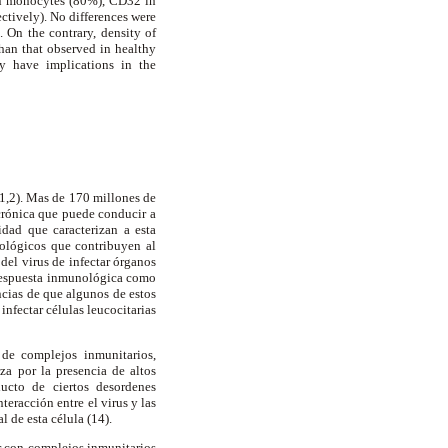
n monocytes (80%), CD32 in
tively). No differences were
 On the contrary, density of
han that observed in healthy
y have implications in the
(1,2). Mas de 170 millones de
crónica que puede conducir a
idad que caracterizan a esta
nológicos que contribuyen al
del virus de infectar órganos
a respuesta inmunológica como
ncias de que algunos de estos
nfectar células leucocitarias
de complejos inmunitarios,
za por la presencia de altos
ducto de ciertos desordenes
eracción entre el virus y las
l de esta célula (14).
ar con complejos inmunitarios