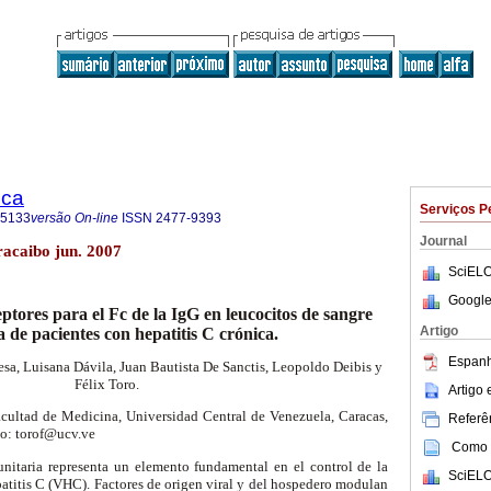
ica
Serviços P
-5133
versão On-line
ISSN
2477-9393
Journal
aracaibo jun. 2007
SciELO
Google
ptores para el Fc de la IgG en leucocitos de sangre
Artigo
a de pacientes con hepatitis C crónica.
Espanh
sa, Luisana Dávila, Juan Bautista De Sanctis, Leopoldo Deibis y
Félix Toro.
Artigo
acultad de Medicina, Universidad Central de Venezuela, Caracas,
Referên
co: torof@ucv.ve
Como c
nitaria representa un elemento fundamental en el control de la
SciELO
patitis C (VHC). Factores de origen viral y del hospedero modulan