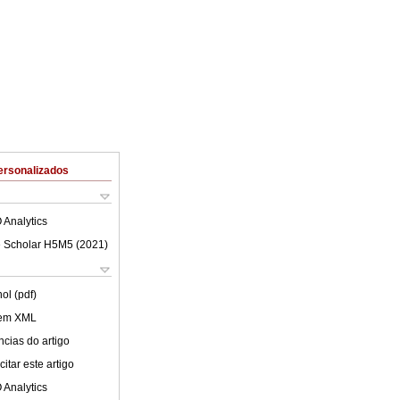
ersonalizados
 Analytics
 Scholar H5M5 (
2021
)
ol (pdf)
 em XML
cias do artigo
itar este artigo
 Analytics