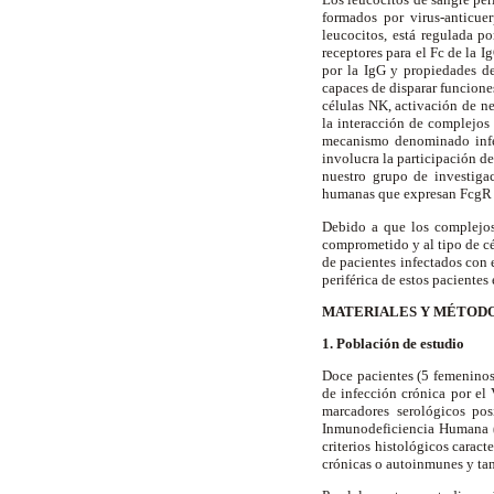
formados por virus-anticue
leucocitos, está regulada p
receptores para el Fc de la I
por la IgG y propiedades de
capaces de disparar funcione
células NK, activación de ne
la interacción de complejos 
mecanismo denominado infec
involucra la participación d
nuestro grupo de investiga
humanas que expresan Fc
g
R
Debido a que los complejos
comprometido y al tipo de cé
de pacientes infectados con 
periférica de estos paciente
MATERIALES Y MÉTOD
1. Población de estudio
Doce pacientes (5 femeninos
de infección crónica por el
marcadores serológicos pos
Inmunodeficiencia Humana (V
criterios histológicos carac
crónicas o autoinmunes y tam