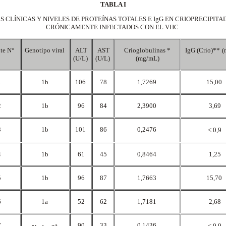
TABLA I
 CLÍNICAS Y NIVELES DE PROTEÍNAS TOTALES E IgG EN CRIOPRECIPITA
CRÓNICAMENTE INFECTADOS CON EL VHC
nte N°
Genotipo viral
ALT
AST
Crioglobulinas *
IgG (Crio)**
(
(U/L)
(U/L)
(mg/mL)
1
1b
106
78
1,7269
15,00
2
1b
96
84
2,3900
3,69
3
1b
101
86
0,2476
< 0,9
4
1b
61
45
0,8464
1,25
5
1b
96
87
1,7663
15,70
6
1a
52
62
1,7181
2,68
7
a
90
33
0,1436