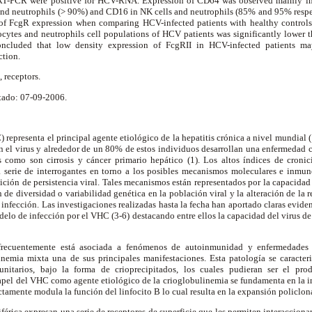
 RT-PCR were positive for HCV-RNA. Expression of CD64 was observed mainly i
d neutrophils (> 90%) and CD16 in NK cells and neutrophils (85% and 95% respec
of Fc
g
R expression when comparing HCV-infected patients with healthy controls.
ytes and neutrophils cell populations of HCV patients was significantly lower t
oncluded that low density expression of Fc
g
RII in HCV-infected patients ma
ction.
 receptors.
tado: 07-09-2006.
) representa el principal agente etiológico de la hepatitis crónica a nivel mundial 
on el virus y alrededor de un 80% de estos individuos desarrollan una enfermedad 
 como son cirrosis y cáncer primario hepático (1). Los altos índices de cronic
a serie de interrogantes en torno a los posibles mecanismos moleculares e inmu
ción de persistencia viral. Tales mecanismos están representados por la capacidad 
n de diversidad o variabilidad genética en la población viral y la alteración de l
infección. Las investigaciones realizadas hasta la fecha han aportado claras evide
lo de infección por el VHC (3-6) destacando entre ellos la capacidad del virus de i
recuentemente está asociada a fenómenos de autoinmunidad y enfermedades 
inemia mixta una de sus principales manifestaciones. Esta patología se caracteri
nitarios, bajo la forma de crioprecipitados, los cuales pudieran ser el pro
 papel del VHC como agente etiológico de la crioglobulinemia se fundamenta en la int
ectamente modula la función del linfocito B lo cual resulta en la expansión policlona
iférica expresan una serie de receptores de superficie que les permiten interaccion