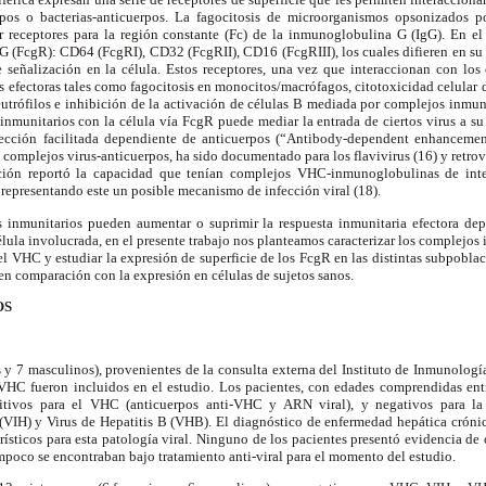
rpos o bacterias-anticuerpos. La fagocitosis de microorganismos opsonizados p
or receptores para la región constante (Fc) de la inmunoglobulina G (IgG). En e
gG (Fc
g
R): CD64 (Fc
g
RI), CD32 (Fc
g
RII), CD16 (Fc
g
RIII), los cuales difieren en s
 señalización en la célula. Estos receptores, una vez que interaccionan con los
s efectoras tales como fagocitosis en monocitos/macrófagos, citotoxicidad celular
utrófilos e inhibición de la activación de células B mediada por complejos inmun
inmunitarios con la célula vía Fc
g
R puede mediar la entrada de ciertos virus a su
ción facilitada dependiente de anticuerpos (“Antibody-dependent enhancemen
e complejos virus-anticuerpos, ha sido documentado para los flavivirus (16) y retrov
ción reportó la capacidad que tenían complejos VHC-inmunoglobulinas de inter
 representando este un posible mecanismo de infección viral (18).
 inmunitarios pueden aumentar o suprimir la respuesta inmunitaria efectora de
lula involucrada, en el presente trabajo nos planteamos caracterizar los complejos 
el VHC y estudiar la expresión de superficie de los Fc
g
R en las distintas subpoblac
s en comparación con la expresión en células de sujetos sanos.
OS
 y 7 masculinos), provenientes de la consulta externa del Instituto de Inmunologí
 VHC fueron incluidos en el estudio. Los pacientes, con edades comprendidas ent
itivos para el VHC (anticuerpos anti-VHC y ARN viral), y negativos para la
IH) y Virus de Hepatitis B (VHB). El diagnóstico de enfermedad hepática crónic
terísticos para esta patología viral. Ninguno de los pacientes presentó evidencia de
poco se encontraban bajo tratamiento anti-viral para el momento del estudio.