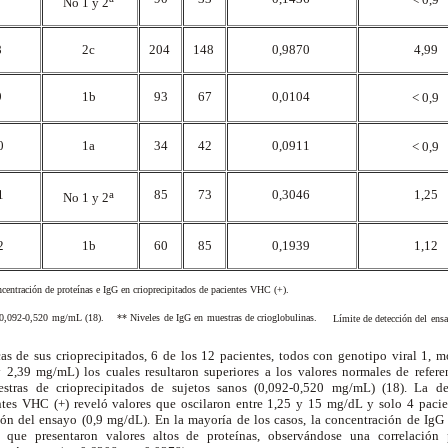
< 0,9
No 1 y 2
8
2c
204
148
0,9870
4,99
9
1b
93
67
0,0104
< 0,9
0
1a
34
42
0,0911
< 0,9
1
a
85
73
0,3046
1,25
No 1 y 2
2
1b
60
85
0,1939
1,12
ncentración de proteínas e IgG en crioprecipitados de pacientes VHC (+).
s: 0,092-0,520 mg/mL (18). ** Niveles de IgG en muestras de crioglobulinas.
Límite de detección del en
cas de sus crioprecipitados, 6 de los 12 pacientes, todos con genotipo viral 1, 
y 2,39 mg/mL) los cuales resultaron superiores a los valores normales de refere
uestras de crioprecipitados de sujetos sanos (0,092-0,520 mg/mL) (18). La d
ntes VHC (+) reveló valores que oscilaron entre 1,25 y 15 mg/dL y solo 4 pacie
ión del ensayo (0,9 mg/dL). En la mayoría de los casos, la concentración de IgG
 que presentaron valores altos de proteínas, observándose una correlación 