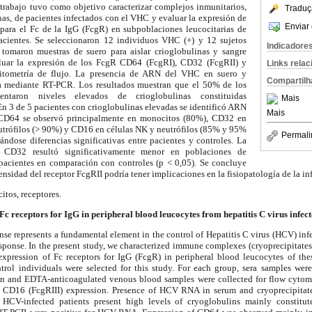
 trabajo tuvo como objetivo caracterizar complejos inmunitarios,
Traduç
nas, de pacientes infectados con el VHC y evaluar la expresión de
Enviar 
 para el Fc de la IgG (Fc
g
R) en subpoblaciones leucocitarias de
pacientes. Se seleccionaron 12 individuos VHC (+) y 12 sujetos
Indicadore
tomaron muestras de suero para aislar crioglobulinas y sangre
uar la expresión de los Fc
g
R CD64 (Fc
g
RI), CD32 (Fc
g
RII) y
Links rela
citometría de flujo. La presencia de ARN del VHC en suero y
Compartilh
da mediante RT-PCR. Los resultados muestran que el 50% de los
ntaron niveles elevados de crioglobulinas constituidas
Mais
n 3 de 5 pacientes con crioglobulinas elevadas se identificó ARN
Mais
CD64 se observó principalmente en monocitos (80%), CD32 en
eutrófilos (> 90%) y CD16 en células NK y neutrófilos (85% y 95%
Permali
ndose diferencias significativas entre pacientes y controles. La
 CD32 resultó significativamente menor en poblaciones de
pacientes en comparación con controles (p < 0,05). Se concluye
ensidad del receptor Fc
g
RII podría tener implicaciones en la fisiopatología de la i
itos, receptores.
Fc receptors for IgG in peripheral blood leucocytes from hepatitis C virus infect
e represents a fundamental element in the control of Hepatitis C virus (HCV) infec
sponse. In the present study, we characterized immune complexes (cryoprecipitate
expression of Fc receptors for IgG (Fc
g
R) in peripheral blood leucocytes of th
trol individuals were selected for this study. For each group, sera samples were
ion and EDTA-anticoagulated venous blood samples were collected for flow cytome
d CD16 (Fc
g
RIII) expression. Presence of HCV RNA in serum and cryoprecipita
HCV-infected patients present high levels of cryoglobulins mainly constitu