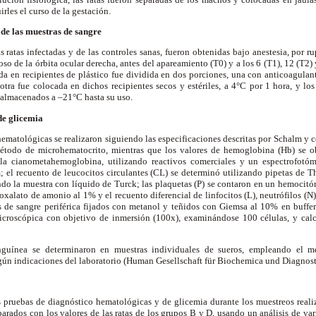
irles el curso de la gestación.
de las muestras de sangre
s ratas infectadas y de las controles sanas, fueron obtenidas bajo anestesia, por ru
so de la órbita ocular derecha, antes del apareamiento (T0) y a los 6 (T1), 12 (T2) 
da en recipientes de plástico fue dividida en dos porciones, una con anticoagulante
tra fue colocada en dichos recipientes secos y estériles, a 4°C por 1 hora, y lo
 almacenados a –21°C hasta su uso.
de glicemia
ematológicas se realizaron siguiendo las especificaciones descritas por Schalm y co
étodo de microhematocrito, mientras que los valores de hemoglobina (Hb) se ob
a cianometahemoglobina, utilizando reactivos comerciales y un espectrofotóm
 el recuento de leucocitos circulantes (CL) se determinó utilizando pipetas de
do la muestra con líquido de Turck; las plaquetas (P) se contaron en un hemocitó
 oxalato de amonio al 1% y el recuento diferencial de linfocitos (L), neutrófilos (N
s de sangre periférica fijados con metanol y teñidos con Giemsa al 10% en buffer
icroscópica con objetivo de inmersión (100x), examinándose 100 células, y calc
nguínea se determinaron en muestras individuales de sueros, empleando el
egún indicaciones del laboratorio (Human Gesellschaft für Biochemica und Diagnos
s pruebas de diagnóstico hematológicas y de glicemia durante los muestreos realiz
arados con los valores de las ratas de los grupos B y D, usando
un análisis de var