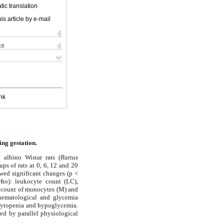
ic translation
is article by e-mail
ks
nk
ing gestation.
 albino Wistar rats (
Rattus
ps of rats at 0, 6, 12 and 20
owed significant changes (p <
Hto): leukocyte count (LC),
al count of monocytes (M) and
 hematological and glycemia
ocytopenia and hypoglycemia.
ted by parallel physiological