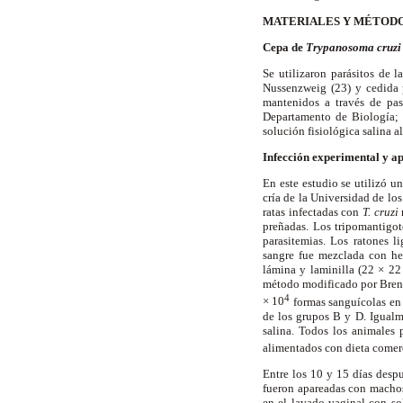
MATERIALES Y MÉTOD
Cepa de
Trypanosoma cruzi
Se utilizaron parásitos de 
Nussenzweig (23) y cedida p
mantenidos a través de pas
Departamento de Biología; 
solución fisiológica salina 
Infección experimental y a
En este estudio se utilizó u
cría de la Universidad de lo
ratas infectadas con
T.
cruzi
preñadas. Los tripomantigo
parasitemias. Los ratones l
sangre fue mezclada con he
lámina y laminilla (22 × 2
método modificado por Brene
4
× 10
formas sanguícolas en 
de los grupos B y D. Igualme
salina. Todos los animales 
alimentados con dieta comerc
Entre los 10 y 15 días despu
fueron apareadas con machos
en el lavado vaginal con sol