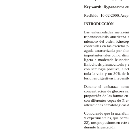
Key words:
Trypanosoma cr
Recibido: 10-02-2006. Acep
INTRODUCCIÓN
Las enfermedades metaxéni
tripanosomiasis americana 
miembro del orden Kinetopl
contenidas en las excretas 
aguda caracterizada por alt
importantes tales como, dism
ligera a moderada leucocito
linfocitosis plasmocitosis y 
con serología positiva, ele
toda la vida y un 30% de lo
lesiones digestivas irreversib
Durante el embarazo norma
concentración de glucosa san
proporción de las formas en
con diferentes cepas de
T. c
alteraciones hematológicas d
Conociendo que la rata albin
y experimentales, que permi
22), nos propusimos en este 
durante la gestación.