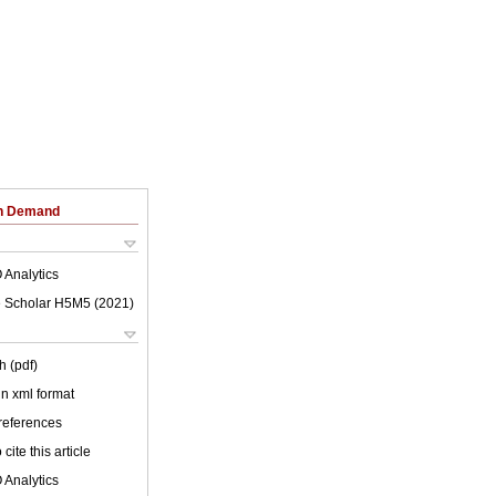
on Demand
 Analytics
 Scholar H5M5 (
2021
)
h (pdf)
 in xml format
 references
cite this article
 Analytics