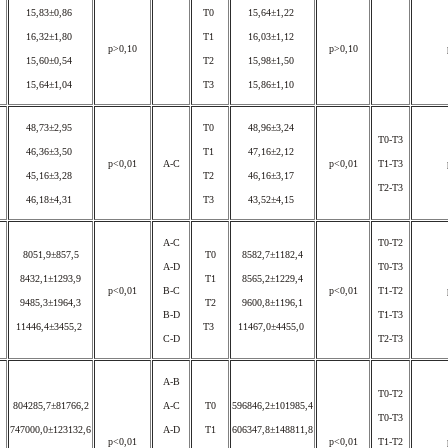
15,83±0,86
T0
15,64±1,22
16,32±1,80
T1
16,03±1,12
p>0,10
p>0,10
15,60±0,54
T2
15,98±1,50
15,64±1,04
T3
15,86±1,10
48,73±2,95
T0
48,96±3,24
T0-T3
46,36±3,50
T1
47,16±2,12
p<0,01
A-C
p<0,01
T1-T3
45,16±3,28
T2
46,16±3,17
T2-T3
46,18±4,31
T3
43,52±4,15
A-C
T0-T2
8051,9±857,5
T0
8582,7±1182,4
A-D
T0-T3
8432,1±1293,9
T1
8565,2±1229,4
p<0,01
p<0,01
B-C
T1-T2
9485,3±1964,3
T2
9600,8±1196,1
B-D
T1-T3
11446,4±3455,2
T3
11467,0±4455,0
C-D
T2-T3
A-B
T0-T2
804285,7±81766,2
T0
596846,2±101985,4
A-C
T0-T3
747000,0±123132,6
T1
606347,8±148811,8
A-D
p<0,01
p<0,01
T1-T2