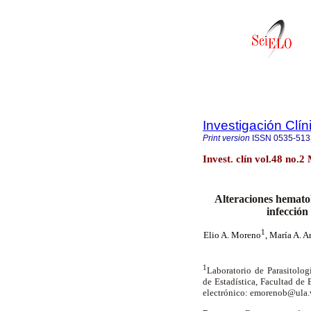
Investigación Clín
Print version
ISSN
0535-513
Invest. clín vol.48 no.
Alteraciones hematol
infección
1
Elio A. Moreno
, María A. A
1
Laboratorio de Parasitolo
de Estadística, Facultad de
electrónico: emorenob@ula