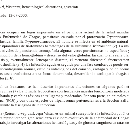
uzi,
Wistar rat, hematological alterations, gestation.
tado: 13-07-2006.
cas ocupan un lugar importante en el panorama actual de la salud mundial,
o Enfermedad de Chagas, parasitosis causada por el protozoario
Trypanosoma
astida, familia
Trypanosomatidae
. El hombre se infecta en el ambiente natural
postprandiales de triatominos hematófagos de la subfamilia
Triatominae
(2). La in
os niveles de parasitemia, acompañada algunas veces por síntomas no específicos 
inución de la hemoglobina y descenso del valor globular. En cuanto a la serie bl
sis y, eventualmente, leucopenia discreta; el recuento diferencial frecuenteme
eosinofília (3, 4). La infección aguda es seguida por una fase crónica que puede se
ctrocardiograma normal, estudios radiológicos del corazón, esófago y colon norma
s casos evoluciona a una forma determinada, desarrollando cardiopatía chagási
les (5, 6).
l en humanos, se han descrito importantes alteraciones en algunos paráme
guínea (7). La fórmula leucocitaria con frecuencia muestra leucocitosis moderada
 banda y cambios tóxicos entre ligeros y moderados. Por otra parte, en animales 
ruzi
(8-16) y con otras especies de tripanosomas pertenecientes a la Sección Saliv
urante la fase aguda de la infección.
a (
Rattus norvegicus
), cepa Wistar, es un animal susceptible a la infección por
T. c
te reproducir con gran semejanza el cuadro evolutivo de la enfermedad de Chag
trabajo investigar las alteraciones hematológicas y de glucosa sanguínea en ratas c