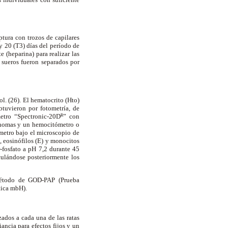
ptura con trozos de capilares
y 20 (T3) días del período de
 (heparina) para realizar las
s sueros fueron separados por
l. (26). El hematocrito (Hto)
tuvieron por fotometría, de
etro “Spectronic-20D
” con
R
 Thomas y un hemocitómetro o
metro bajo el microscopio de
), eosinófilos (E) y monocitos
-fosfato a pH 7,2 durante 45
ulándose posteriormente los
 método de GOD-PAP (Prueba
tica mbH).
ados a cada una de las ratas
iancia para efectos fijos y un