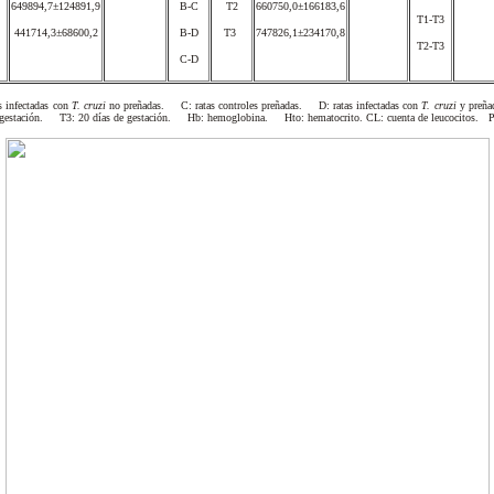
649894,7±124891,9
T2
660750,0±166183,6
B-C
T1-T3
441714,3±68600,2
T3
747826,1±234170,8
B-D
T2-T3
C-D
s infectadas con
T. cruzi
no preñadas. C: ratas controles preñadas. D: ratas infectadas con
T. cruzi
y preña
 gestación. T3: 20 días de gestación. Hb: hemoglobina. Hto: hematocrito. CL: cuenta de leucocitos. P