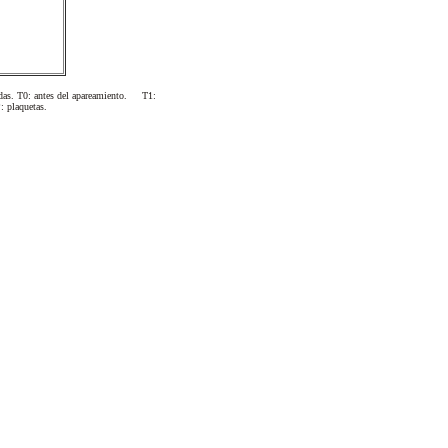
das. T0: antes del apareamiento. T1:
: plaquetas.