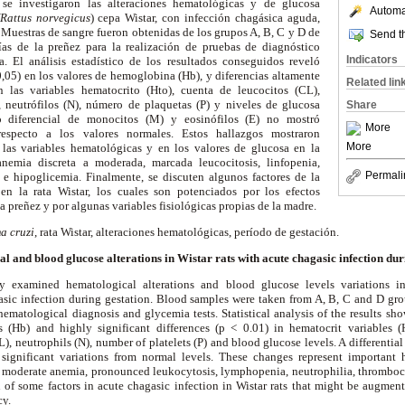
 se investigaron las alteraciones hematológicas y de glucosa
Automat
(Rattus norvegicus
) cepa Wistar, con infección chagásica aguda,
. Muestras de sangre fueron obtenidas de los grupos A, B, C y D de
Send th
ías de la preñez para la realización de pruebas de diagnóstico
Indicators
. El análisis estadístico de los resultados conseguidos reveló
0,05) en los valores de hemoglobina (Hb), y diferencias altamente
Related lin
en las variables hematocrito (Hto), cuenta de leucocitos (CL),
), neutrófilos (N), número de plaquetas (P) y niveles de glucosa
Share
o diferencial de monocitos (M) y eosinófilos (E) no mostró
More
 respecto a los valores normales. Estos hallazgos mostraron
More
 las variables hematológicas y en los valores de glucosa en la
anemia discreta a moderada, marcada leucocitosis, linfopenia,
Permali
a e hipoglicemia. Finalmente, se discuten algunos factores de la
en la rata Wistar, los cuales son potenciados por los efectos
a preñez y por algunas variables fisiológicas propias de la madre.
a cruzi
, rata Wistar, alteraciones hematológicas, período de gestación.
 and blood glucose alterations in Wistar rats with acute chagasic infection dur
y examined hematological alterations and blood glucose levels variations in
asic infection during gestation. Blood samples were taken from A, B, C and D grou
hematological diagnosis and glycemia tests. Statistical analysis of the results sh
 (Hb) and highly significant differences (p < 0.01) in hematocrit variables (
), neutrophils (N), number of platelets (P) and blood glucose levels. A differenti
significant variations from normal levels. These changes represent important
nd moderate anemia, pronounced leukocytosis, lymphopenia, neutrophilia, thromb
on of some factors in acute chagasic infection in Wistar rats that might be augmen
cy.