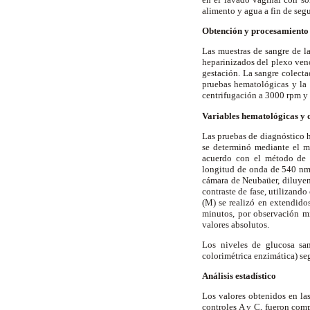
alimento y agua a fin de segu
Obtención y procesamiento 
Las muestras de sangre de la
heparinizados del plexo veno
gestación. La sangre colecta
pruebas hematológicas y la o
centrifugación a 3000 rpm y
Variables hematológicas y 
Las pruebas de diagnóstico h
se determinó mediante el m
acuerdo con el método de l
longitud de onda de 540 nm;
cámara de Neubaüer, diluyen
contraste de fase, utilizando
(M) se realizó en extendido
minutos, por observación m
valores absolutos.
Los niveles de glucosa sa
colorimétrica enzimática) s
Análisis estadístico
Los valores obtenidos en la
controles A y C, fueron comp