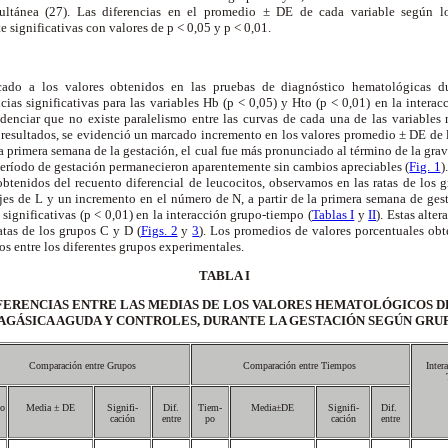
ultánea (27).
Las diferencias en el promedio ± DE de cada variable según l
 significativas con valores de p < 0,05 y p < 0,01.
licado a los valores obtenidos en las pruebas de diagnóstico hematológicas du
ncias significativas para las variables Hb (p < 0,05) y Hto (p < 0,01) en la inter
idenciar que no existe paralelismo entre las curvas de cada una de las variables 
s resultados, se evidenció un marcado incremento en los valores promedio ± DE de l
la primera semana de la gestación, el cual fue más pronunciado al término de la grav
período de gestación permanecieron aparentemente sin cambios apreciables (
Fig. 1
)
btenidos del recuento diferencial de leucocitos, observamos en las ratas de los
es de L y un incremento en el número de N, a partir de la primera semana de gesta
significativas (p < 0,01) en la interacción grupo-tiempo (
Tablas I
y
II
). Estas alte
atas de los grupos C y D (
Figs. 2
y
3
). Los promedios de valores porcentuales ob
os entre los diferentes grupos experimentales.
TABLA I
IFERENCIAS ENTRE LAS MEDIAS DE LOS VALORES HEMATOLÓGICOS D
AGÁSICA AGUDA Y CONTROLES, DURANTE LA GESTACIÓN SEGÚN GRU
Comparación entre Grupos
Comparación entre Tiempos
Inter
o
Media ± DE
Signifi-
Dif.
Tiem-
Media±DE
Signifi-
Dif.
cación
entre
po
cación
entre