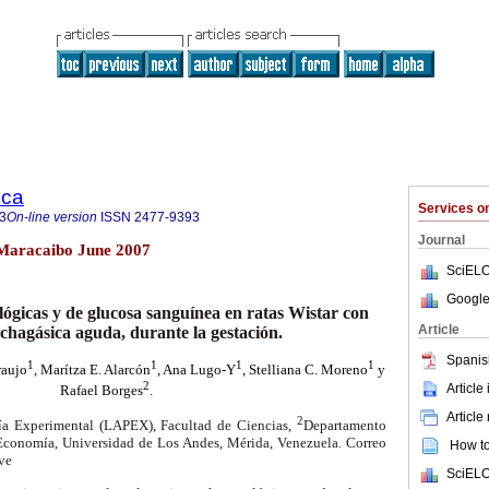
ica
Services 
3
On-line version
ISSN
2477-9393
Journal
2 Maracaibo June 2007
SciELO
Google
ógicas y de glucosa sanguínea en ratas Wistar con
Article
 chagásica aguda, durante la gestación.
Spanis
1
1
1
1
raujo
, Marítza E. Alarcón
, Ana Lugo-Y
, Stelliana C. Moreno
y
2
Article
Rafael Borges
.
Article
2
gía Experimental (LAPEX), Facultad de Ciencias,
Departamento
 Economía, Universidad de Los Andes, Mérida, Venezuela. Correo
How to 
.ve
SciELO