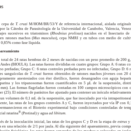
OS
la cepa de
T. cruzi
M/HOM/BR/53/Y de referencia internacional, aislada originalm
or la Cátedra de Parasitología de la Universidad de Carabobo, Valencia, Venez
ajes sucesivos en triatominos (
Rhodnius
prolixus
) nacidos en el Insectario de
en ratones machos (
Mus musculus
), cepa NMRI y en tubos con medio de cu
al 0,85% como fase líquida.
pareamiento
n total de 24 ratas hembras de 2 meses de nacidas con un peso promedio de 200 g,
s Andes (BIOULA). Las ratas fueron divididas en cuatro grupos: Grupo A: 6 ratas c
no preñadas; Grupo C: 6 ratas controles preñadas pero no infectadas; Grupo D: 6 r
tes sanguícolas de
T. cruzi
fueron obtenidos de ratones machos jóvenes con 20 dí
igeramente anestesiados con éter dietílico, fueron desangrados con aguja hepari
parina y los tripanosomas fueron cuantificados en 5 µL de la suspensión, distr
2 mm). Las formas flageladas fueron contadas en 100 campos microscópicos con o
r (25). El número de parásitos fue ajustado para contener un inóculo relativamen
un volumen de 0,1 mL de la suspensión, que fue inoculado por vía intraperitoneal 
nte, las ratas de los grupos controles A y C, fueron inyectados por vía IP con 0
permanecieron en el Bioterio experimental bajo condiciones controladas de tem
®
ial ratarina
(Protinal) y agua
ad libitum
.
és de la inoculación inicial, las ratas de los grupos C y D en la etapa de
estrus
 en una relación de 2/1 por jaula. Al día siguiente del apareamiento, previa com
ución fisiológica, las ratas fueron separadas de los machos y colocadas en jaula