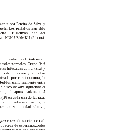
ente por Pereira da Silva y
uela. Los parásitos han sido
 cría “Dr. Herman Lent” del
ltivo NNN-USAMRU (24) más
 adquiridas en el Bioterio de
ontroles normales; Grupo B: 6
atas infectadas con
T. cruzi
y
as de infección y con altas
nizada por cardiopuntura, la
ibuidos uniformemente entre
bjetivo de 40x siguiendo el
te bajo de aproximadamente 5
(IP) en cada una de las ratas
,1 mL de solución fisiológica
peratura y humedad relativa,
y
pro-estrus
de su ciclo estral,
probación de espermatozoides
s individuales con suficiente