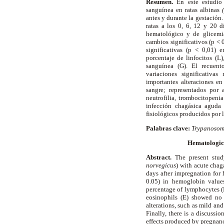
Resumen.
En este estudio
sanguínea en ratas albinas
antes y durante la gestación
ratas a los 0, 6, 12 y 20 d
hematológico y de glicemia
cambios significativos (p < 
significativas (p < 0,01) 
porcentaje de linfocitos (L
sanguínea (G). El recuent
variaciones significativas
importantes alteraciones en
sangre; representados por 
neutrofilia, trombocitopeni
infección chagásica aguda 
fisiológicos producidos por l
Palabras clave:
Trypanosom
Hematological
Abstract.
The present stud
norvegicus
) with acute chag
days after impregnation for 
0.05) in hemoglobin values
percentage of lymphocytes (L
eosinophils (E) showed no 
alterations, such as mild a
Finally, there is a discussi
effects produced by pregnan