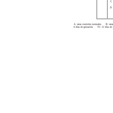
C
D
A: ratas controles normales. B: rata
6 días de gestación. T2: 12 días de