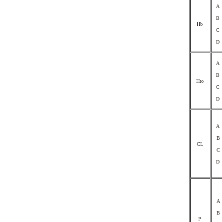
A
B
Hb
C
D
A
B
Hto
C
D
A
B
CL
C
D
A
B
P