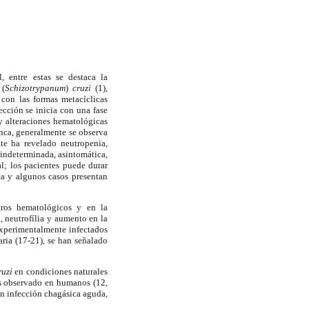
 entre estas se destaca la
(
Schizotrypanum
)
cruzi
(1),
 con las formas metacíclicas
fección se inicia con una fase
y alteraciones hematológicas
anca, generalmente se observa
nte ha revelado neutropenia,
r indeterminada, asintomática,
l; los pacientes puede durar
ca y algunos casos presentan
tros hematológicos y en la
, neutrofília y aumento en la
experimentalmente infectados
aria (17-21), se han señalado
ruzi
en condiciones naturales
as observado en humanos (12,
on infección chagásica aguda,