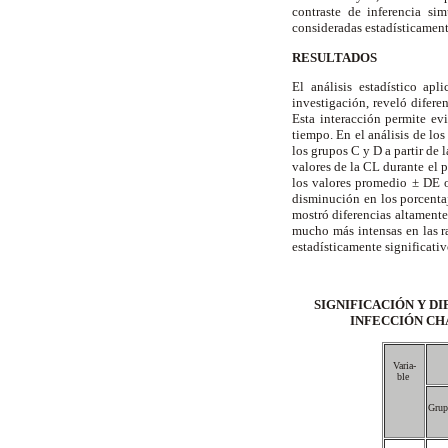
contraste de inferencia sim
consideradas estadísticamente
RESULTADOS
El análisis estadístico ap
investigación, reveló difere
Esta interacción permite ev
tiempo. En el análisis de lo
los grupos C y D a partir de 
valores de la CL durante el 
los valores promedio ± DE o
disminución en los porcentaj
mostró diferencias altamente 
mucho más intensas en las r
estadísticamente significativ
SIGNIFICACIÓN Y D
INFECCIÓN CH
Varia-
ble
Grup