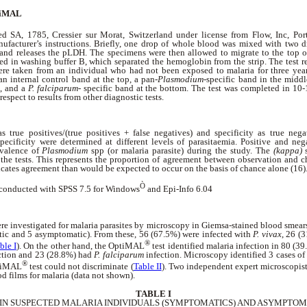
ptiMAL
d SA, 1785, Cressier sur Morat, Switzerland under license from Flow, Inc, P
ufacturer’s instructions. Briefly, one drop of whole blood was mixed with two dr
s and releases the pLDH. The specimens were then allowed to migrate to the top of
ced in washing buffer B, which separated the hemoglobin from the strip. The test r
re taken from an individual who had not been exposed to malaria for three yea
an internal control band at the top, a pan-
Plasmodium
-specific band in the middl
), and a
P. falciparum
- specific band at the bottom. The test was completed in 10-1
espect to results from other diagnostic tests.
s true positives/(true positives + false negatives) and specificity as true nega
specificity were determined at different levels of parasitaemia. Positive and ne
evalence of
Plasmodium
spp
(or malaria parasite) during the study. The
(kappa)
s
he tests. This represents the proportion of agreement between observation and ch
icates agreement than would be expected to occur on the basis of chance alone (16)
Ò
e conducted with SPSS 7.5 for Windows
and Epi-Info 6.04
ere investigated for malaria parasites by microscopy in Giemsa-stained blood smea
tic and 5 asymptomatic). From these, 56 (67.5%) were infected with
P. vivax
, 26 (
®
ble I
). On the other hand, the OptiMAL
test identified malaria infection in 80 (3
ction and 23 (28.8%) had
P. falciparum
infection. Microscopy identified 3 cases o
®
ptiMAL
test could not discriminate (
Table II
). Two independent expert microscopist
d films for malaria (data not shown).
TABLE I
IN SUSPECTED MALARIA INDIVIDUALS (SYMPTOMATICS) AND ASYMPTO