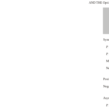
AND THE Opt
Sym
P.
P. 
Mix
Neg
Posi
Neg
Asy
P.