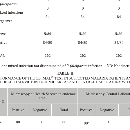
falciparum
0
0
0
ed infections
84
84
84
atives
tive
5/89
5/89
5/89
ative
84/89
84/89
84/89
TAL
202
202
202
 one mixed infection not discriminated of
P. falciparum
infection. ND: Not discri
TABLE II
®
FORMANCE OF THE OptiMAL
TEST IN SUSPECTED MALARIA PATIENTS 
AT HEALTH SERVICE IN ENDEMIC AREAS AND CENTRAL LABORATORY WI
Microscopy at Health Service in endemic
Microscopy Central Labora
area
®
L
Positive
Negative
Total
Positive
Negative
T
ve
80
0
80
0
a
80