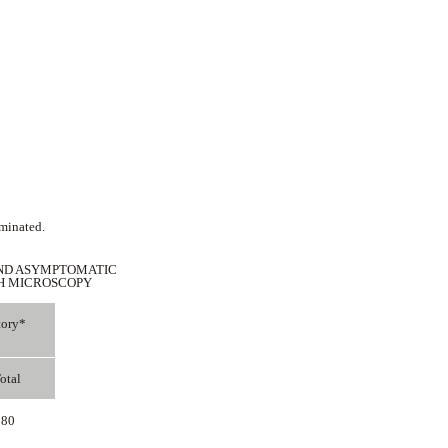
minated.
AND ASYMPTOMATIC
TH MICROSCOPY
tory*
otal
80