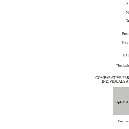
P. 
Mix
Neg
Posi
Neg
TO
a
Include
COMPARATIVE PER
INDIVIDUALS 
OptiMA
Positi