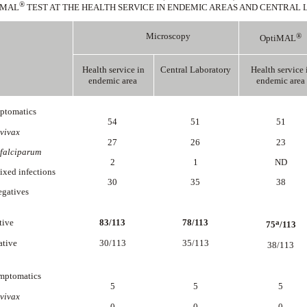
®
iMAL
TEST AT THE HEALTH SERVICE IN ENDEMIC AREAS AND CENTRA
Microscopy
®
OptiMAL
Health service in
Central Laboratory
Health service 
endemic area
endemic area
ptomatics
54
51
51
 vivax
27
26
23
falciparum
2
1
ND
ed infections
30
35
38
atives
tive
83/113
78/113
a
75
/113
ative
30/113
35/113
38/113
mptomatics
5
5
5
 vivax
0
0
0