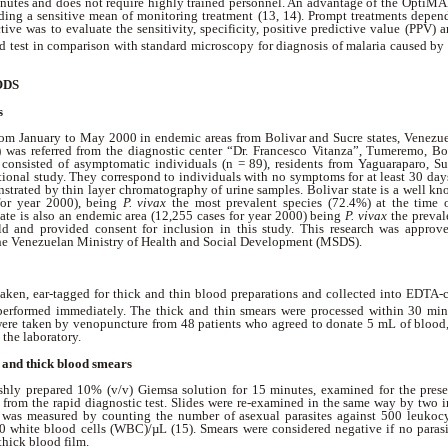
inutes and does not require highly trained personnel. An advantage of the OptiM
viding a sensitive mean of monitoring treatment (13, 14). Prompt treatments depe
tive was to evaluate the sensitivity, specificity, positive predictive value (PPV) 
id test in comparison with standard microscopy for diagnosis of malaria caused by
ODS
s
om January to May 2000 in endemic areas from Bolivar and Sucre states, Venezuel
 was referred from the diagnostic center “Dr. Francesco Vitanza”, Tumeremo, Boli
consisted of asymptomatic individuals (n = 89), residents from Yaguaraparo, Su
ctional study. They correspond to individuals with no symptoms for at least 30 d
nstrated by thin layer chromatography of urine samples. Bolivar state is a well k
for year 2000), being
P. vivax
the most prevalent species (72.4%) at the time 
ate is also an endemic area (12,255 cases for year 2000) being
P. vivax
the preval
d and provided consent for inclusion in this study. This research was appro
the Venezuelan Ministry of Health and Social Development (MSDS).
ken, ear-tagged for thick and thin blood preparations and collected into EDTA-co
erformed immediately. The thick and thin smears were processed within 30 minu
ere taken by venopuncture from 48 patients who agreed to donate 5 mL of blood,
t the laboratory.
 and thick blood smears
eshly prepared 10% (v/v) Giemsa solution for 15 minutes, examined for the prese
 from the rapid diagnostic test. Slides were re-examined in the same way by two 
a was measured by counting the number of asexual parasites against 500 leukoc
 white blood cells (WBC)/µL (15). Smears were considered negative if no parasi
thick blood film.