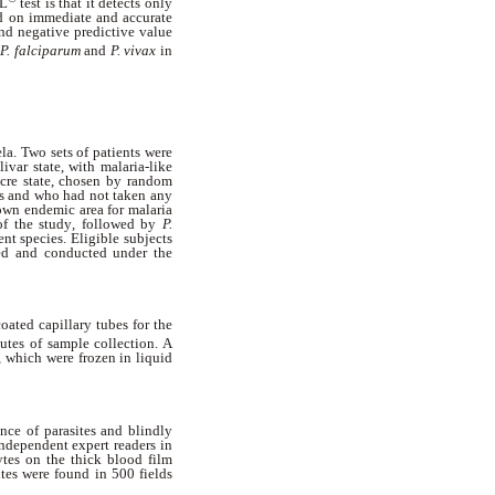
AL
test is that it detects only
nd on immediate and accurate
and negative predictive value
P. falciparum
and
P. vivax
in
a. Two sets of patients were
var state, with malaria-like
cre state, chosen by random
ays and who had not taken any
nown endemic area for malaria
of the study
,
followed by
P.
ent species. Eligible subjects
ved and conducted under the
ated capillary tubes for the
tes of sample collection. A
 which were frozen in liquid
nce of parasites and blindly
independent expert readers in
ytes on the thick blood film
tes were found in 500 fields