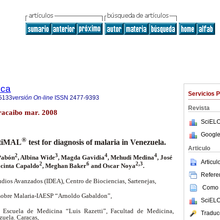
ica
Servicios 
5133
versión On-line
ISSN
2477-9393
Revista
aracaibo mar. 2008
SciELO
Google
®
ptiMAL
test for diagnosis of malaria in Venezuela.
Articulo
2
3
4
4
Pabón
, Albina Wide
, Magda Gavidia
, Mehudi Medina
, José
Articu
2
6
2,3
acinta Capaldo
, Meghan Baker
and Oscar Noya
.
Referen
udios Avanzados (IDEA), Centro de Biociencias, Sartenejas,
Como c
 sobre Malaria-IAESP “Arnoldo Gabaldon”,
SciELO
a, Escuela de Medicina “Luis Razetti”, Facultad de Medicina,
Traduc
zuela. Caracas,