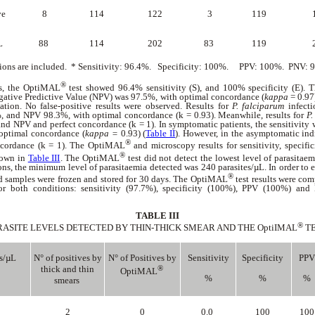
ve
8
114
122
3
119
L
88
114
202
83
119
ions are included. * Sensitivity: 96.4%. Specificity: 100%. PPV: 100%. PNV:
®
ts, the OptiMAL
test showed 96.4% sensitivity (S), and 100% specificity (E). T
ative Predictive Value (NPV) was 97.5%, with optimal concordance (
kappa
= 0.97)
lation. No false-positive results were observed. Results for
P. falciparum
infecti
, and NPV 98.3%, with optimal concordance (k = 0.93). Meanwhile, results for
P.
V and NPV and perfect concordance (k = 1). In symptomatic patients, the sensitivity
ptimal concordance (
kappa =
0.93) (
Table II
). However, in the asymptomatic ind
®
ncordance (k = 1). The OptiMAL
and microscopy results for sensitivity, specifi
®
shown in
Table III
. The OptiMAL
test did not detect the lowest level of parasitaem
ons, the minimum level of parasitaemia detected was 240 parasites/µL. In order to ev
®
od samples were frozen and stored for 30 days. The OptiMAL
test results were co
or both conditions: sensitivity (97.7%), specificity (100%), PPV (100%) an
TABLE III
®
RASITE LEVELS DETECTED BY THIN-THICK SMEAR AND THE OptiIMAL
T
es/µL
N° of positives by
N° of Positives by
Sensitivity
Specificity
PP
thick and thin
®
OptiMAL
%
%
%
smears
2
0
0.0
100
10