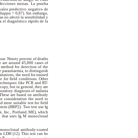
fecciones mixtas. La prueba
valor predictivo negativo de
(
kappa
= 0,97). Sin embargo,
s no afectó la sensibilidad y
a el diagnóstico rápido de la
ear. Ninety percent of deaths
e are around 45,000 cases of
 method for detection of the
 parasitaemia, to distinguish
itations, the need for trained
 for field conditions. Other
techniques like PCR and RT-
copy, but in general, they are
aboratory diagnosis of malaria
These are based on antibody
 in consideration the need to
 more suitable test for field
otein (HRP2): Two test use Ig
, Inc., Portland, ME), which
), that uses Ig M monoclonal
 monoclonal antibody-coated
an LDH (12). This test can be
®