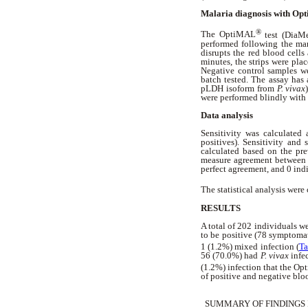
Malaria diagnosis with O
®
The OptiMAL
test (DiaMe
performed following the man
disrupts the red blood cell
minutes, the strips were pla
Negative control samples we
batch tested. The assay has 
pLDH isoform from
P. vivax
were performed blindly with r
Data analysis
Sensitivity was calculated a
positives). Sensitivity and 
calculated based on the pr
measure agreement between t
perfect agreement, and 0 ind
The statistical analysis wer
RESULTS
A total of 202 individuals w
to be positive (78 symptoma
1 (1.2%) mixed infection (
Ta
56 (70.0%) had
P. vivax
infe
(1.2%) infection that the O
of positive and negative bloo
SUMMARY OF FINDINGS 