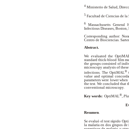
4
Ministerio de Salud, Direc
5
Facultad de Ciencias de la
6
Massachusetts General 
Infectious Diseases, Boston,
Corresponding author: Nora
Centro de Biociencias. Sart
Abstract.
We evaluated the OptiMA
standard thick-blood film me
the groups consisted of indi
microscopy analysis of thes
®
infections. The OptiMAL
t
value and optimal concorda
parameters were lower when t
the test. We concluded that th
conventional microscopy.
®
Key words:
OptiMAL
,
Pla
E
Resumen
.
Se evaluó el test rápido Op
la malaria en dos grupos de
sugestivos de malaria, y otr