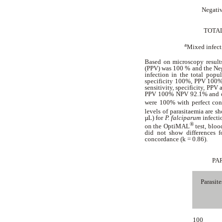
Negati
TOTA
a
Mixed infect
Based on microscopy resul
(PPV) was 100 % and the Neg
infection in the total popu
specificity 100%, PPV 100%
sensitivity, specificity, PP
PPV 100% NPV 92.1% and o
were 100% with perfect co
levels of parasitaemia are 
µL) for
P. falciparum
infecti
®
on the OptiMAL
test, blo
did not show differences f
concordance (k = 0.86).
PA
Parasit
100