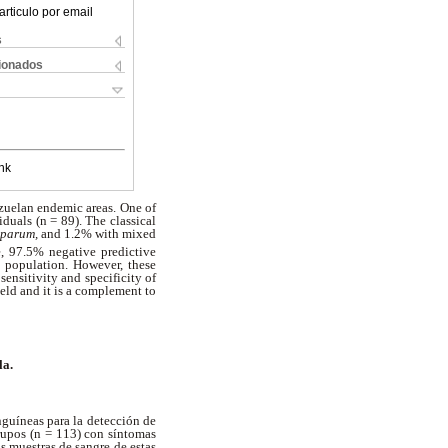
articulo por email
s
cionados
nk
ezuelan endemic areas. One of
duals (n = 89). The classical
ciparum,
and 1.2% with mixed
e, 97.5% negative predictive
d population. However, these
ensitivity and specificity of
field and it is a complement to
la.
guíneas para la detección de
rupos (n = 113) con síntomas
s muestras de sangre de estas