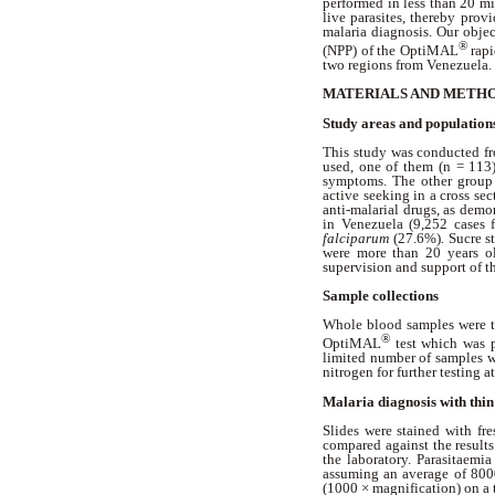
performed in less than 20 m
live parasites, thereby pro
malaria diagnosis. Our objec
®
(NPP) of the OptiMAL
rap
two regions from Venezuela.
MATERIALS AND METH
Study areas and population
This study was conducted fr
used, one of them (n = 113)
symptoms. The other group 
active seeking in a cross se
anti-malarial drugs, as demo
in Venezuela (9,252 cases 
falciparum
(27.6%)
.
Sucre st
were more than 20 years ol
supervision and support of 
Sample collections
Whole blood samples were ta
®
OptiMAL
test which was p
limited number of samples w
nitrogen for further testing a
Malaria diagnosis with thin
Slides were stained with fr
compared against the results
the laboratory. Parasitaemi
assuming an average of 8000
(1000 × magnification) on a 