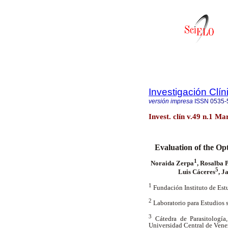
Investigación Clín
versión impresa
ISSN
0535-
Invest. clín v.49 n.1 M
Evaluation of the O
1
Noraida Zerpa
, Rosalba 
5
Luis Cáceres
, J
1
Fundación Instituto de Est
2
Laboratorio para Estudios
3
Cátedra de Parasitologí
Universidad Central de Vene