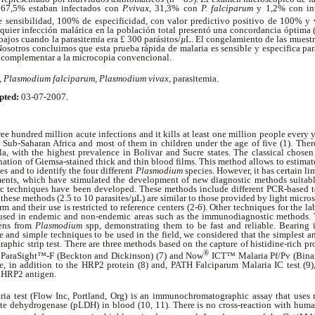
 67,5% estaban infectados con
P.vivax,
31,3% con
P. falciparum
y
1,2% con in
sensibilidad, 100% de especificidad, con valor predictivo positivo de 100% y 
quier infección malárica en la población total presentó una concordancia óptima 
bajos cuando la parasitemia era £ 300 parásitos/
µ
L. El congelamiento de las muestra
Nosotros concluimos que esta prueba rápida de malaria es sensible y especifica par
 complementar a la microcopia convencional.
,
Plasmodium falciparum, Plasmodium vivax,
parasitemia.
pted:
03-07-2007.
ee hundred million acute infections and it kills at least one million people every y
n Sub-Saharan Africa and most of them in children under the age of five (1). Ther
la, with the highest prevalence in Bolivar and Sucre states. The classical chosen
ination of Giemsa-stained thick and thin blood films. This method allows to estimate
s and to identify the four different
Plasmodium
species. However, it has certain lim
ments, which have stimulated the development of new diagnostic methods suitable
ic techniques have been developed. These methods include different PCR-based 
these methods (2.5 to 10 parasites/µL) are similar to those provided by light micros
orm and their use is restricted to reference centers (2-6). Other techniques for the l
used in endemic and non-endemic areas such as the immunodiagnostic methods. 
gens from
Plasmodium
spp, demonstrating them
to be fast and reliable. Bearing
e and simple techniques to be used in the field, we considered that the simplest and
phic strip test. There are three methods based on the capture of histidine-rich pr
®
 ParaSight™-F (Beckton and Dickinson) (7) and Now
ICT™ Malaria Pf/Pv (Binax
e, in addition to the HRP2 protein (8) and, PATH Falciparum Malaria IC test (9
e HRP2 antigen.
ia test (Flow Inc, Portland, Org) is an immunochromatographic assay that uses
ctate dehydrogenase (pLDH) in blood (10, 11). There is no cross-reaction with hum