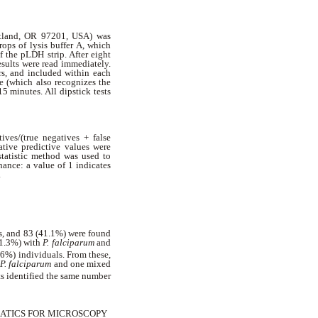
ortland, OR 97201, USA) was
ops of lysis buffer A, which
 the pLDH strip. After eight
esults were read immediately.
rs, and included within each
e (which also recognizes the
5 minutes. All dipstick tests
tives/(true negatives + false
gative predictive values were
tatistic method was used to
ance: a value of 1 indicates
.
rs, and 83 (41.1%) were found
31.3%) with
P. falciparum
and
9.6%) individuals. From these,
f
P. falciparum
and one mixed
s identified the same number
MATICS FOR MICROSCOPY