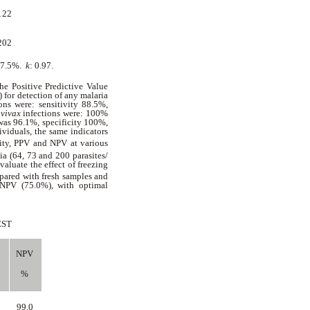
122
202
 97.5%.
k
: 0.97.
he Positive Predictive Value
 for detection of any malaria
ons were: sensitivity 88.5%,
 vivax
infections were: 100%
 was 96.1%, specificity 100%,
ividuals, the same indicators
city, PPV and NPV at various
ia (64, 73 and 200 parasites/
aluate the effect of freezing
mpared with fresh samples and
d NPV (75.0%), with optimal
EST
V
NPV
%
0
99.0