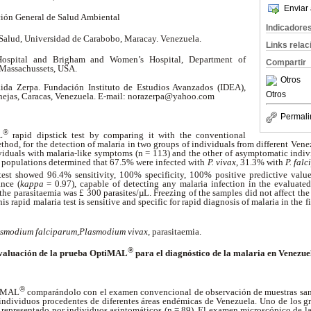
Enviar 
ción General de Salud Ambiental
Indicadore
 Salud, Universidad de Carabobo, Maracay. Venezuela.
Links rela
Hospital and Brigham and Women’s Hospital, Department of
Compartir
 Massachussets, USA.
Otros
ida Zerpa. Fundación Instituto de Estudios Avanzados (IDEA),
Otros
enejas, Caracas, Venezuela. E-mail: norazerpa@yahoo.com
Permali
®
L
rapid dipstick test by comparing it with the conventional
thod, for the detection of malaria in two groups of individuals from different Ven
viduals with malaria-like symptoms (n = 113) and the other of asymptomatic indivi
e populations determined that 67.5% were infected with
P. vivax
, 31.3% with
P. fal
est showed 96.4% sensitivity, 100% specificity, 100% positive predictive valu
nce (
kappa
= 0.97), capable of detecting any malaria infection in the evaluate
he parasitaemia was £ 300 parasites/µL. Freezing of the samples did not affect the s
is rapid malaria test is sensitive and specific for rapid diagnosis of malaria in the 
smodium falciparum,Plasmodium vivax,
parasitaemia.
®
valuación de la prueba OptiMAL
para el diagnóstico de la malaria en Venezue
®
tiMAL
comparándolo con el examen convencional de observación de muestras san
 individuos procedentes de diferentes áreas endémicas de Venezuela. Uno de los g
o representado por individuos asintomáticos (n = 89). El examen microscópico de la