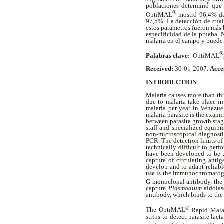
poblaciones determinó que
®
OptiMAL
mostró 96,4% de 
97,5%. La detección de cual
estos parámetros fueron más 
especificidad de la prueba. 
malaria en el campo y puede
®
Palabras clave:
OptiMAL
Received:
30-01-2007.
Acce
INTRODUCTION
Malaria causes more than thr
due to malaria take place i
malaria per year in Venezue
malaria parasite is the exam
between parasite growth stage
staff and specialized equip
non-microscopical diagnost
PCR. The detection limits of 
technically difficult to perf
have been developed to be 
capture of circulating anti
develop and to adapt reliabl
use is the immunochromatogra
G monoclonal antibody, the
capture
Plasmodium
aldolas
antibody, which binds to th
®
The OptiMAL
Rapid Malar
strips to detect parasite la