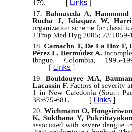
[
Links
]
179.
17.
Balmaseda A, Hammond S
Rocha J, Idiaquez W, Harr
organization scheme for classifi
J Trop Med Hyg 2005; 73:1059
18.
Camacho T, De La Hoz F, C
Pérez L,
Bermúdez A.
Incomple
Ibague, Colombia, 1995-1
[
Links
]
19.
Bouldouyre MA, Baumann
Lacassin F.
Factors of severity 
1 in New Caledonia (South Paci
[
Links
]
38:675-681.
20.
Wichmann O, Hongsiriwon
K, Sukthana Y, Pukrittayaka
associated with severe dengue in
2001 epidemic in Chonburi, Thai