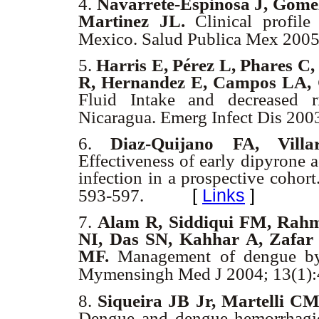
4.
Navarrete-Espinosa J, Gomez
Martinez JL.
Clinical profil
Mexico. Salud Publica Mex 200
5.
Harris E, Pérez L, Phares C,
R, Hernandez E, Campos LA, 
Fluid Intake and decreased r
Nicaragua. Emerg Infect Dis 200
6.
Diaz-Quijano FA, Vill
Effectiveness of early dipyrone 
infection in a prospective cohor
[
Links
]
593-597.
7.
Alam R, Siddiqui FM, Rahm
NI, Das SN,
Kahhar A, Zafar
MF.
Management of dengue by
Mymensingh Med J 2004; 13(1)
8.
Siqueira JB Jr, Martelli C
Dengue and dengue hemorrhagic 