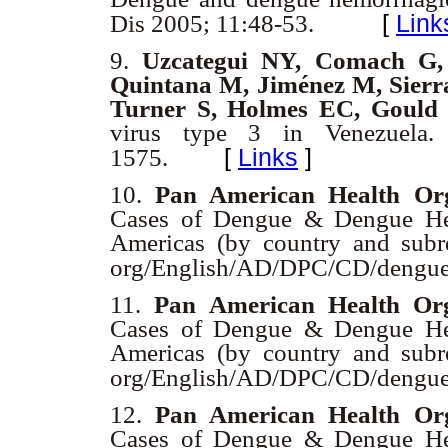
[
Link
Dis 2005; 11:48-53.
9.
Uzcategui NY, Comach G,
Quintana M, Jiménez M, Sierr
Turner S, Holmes EC, Gould
virus type 3 in Venezuela.
[
Links
]
1575.
10.
Pan American Health Or
Cases of Dengue & Dengue Hem
Americas (by country and subre
org/English/AD/DPC/CD/dengue
11.
Pan American Health Org
Cases of Dengue & Dengue Hem
Americas (by country and subre
org/English/AD/DPC/CD/dengue
12.
Pan American Health Org
Cases of Dengue & Dengue Hem