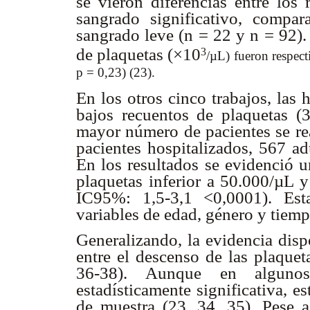
se vieron diferencias entre los
sangrado significativo, compa
sangrado leve (n = 22 y n = 92)
de plaquetas (×10
3
/µL) fueron respec
p = 0,23) (23).
En los otros cinco trabajos, las
bajos recuentos de plaquetas (3
mayor número de pacientes se re
pacientes hospitalizados, 567 a
En los resultados se evidenció u
plaquetas inferior a 50.000/µL 
IC95%: 1,5-3,1 <0,0001). Est
variables de edad, género y tiemp
Generalizando, la evidencia disp
entre el descenso de las plaquet
36-38). Aunque en algunos
estadísticamente significativa, e
de muestra (23, 34, 35). Pese a