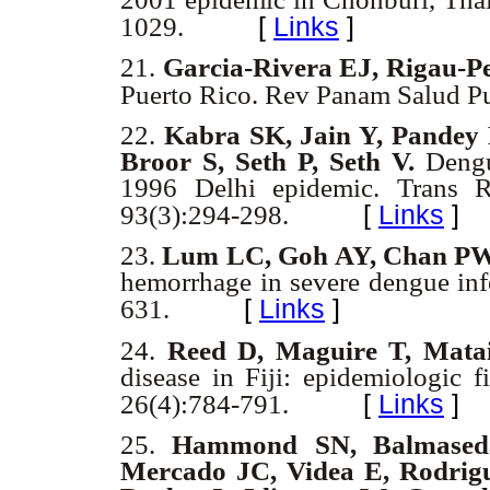
[
Links
]
1029.
21.
Garcia-Rivera EJ, Rigau-P
Puerto Rico. Rev Panam Salud P
22.
Kabra SK, Jain Y, Pandey 
Broor S, Seth P, Seth V.
Dengu
1996 Delhi epidemic. Trans
[
Links
]
93(3):294-298.
23.
Lum LC, Goh AY, Chan PW
hemorrhage in severe dengue inf
[
Links
]
631.
24.
Reed D, Maguire T, Mata
disease in Fiji: epidemiologic
[
Links
]
26(4):784-791.
25.
Hammond SN, Balmaseda 
Mercado JC, Videa E, Rodrigu