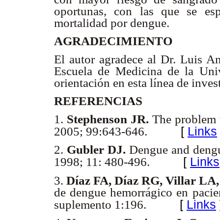
oportunas, con las que se esp
mortalidad por dengue.
AGRADECIMIENTO
El autor agradece al Dr. Luis An
Escuela de Medicina de la Univ
orientación en esta línea de inves
REFERENCIAS
1.
Stephenson JR.
The problem 
[
Links
2005; 99:643-646.
2.
Gubler DJ.
Dengue and dengu
[
Links
1998; 11: 480-496.
3.
Díaz FA, Díaz RG, Villar LA
de dengue hemorrágico en pacien
[
Links
suplemento 1:196.