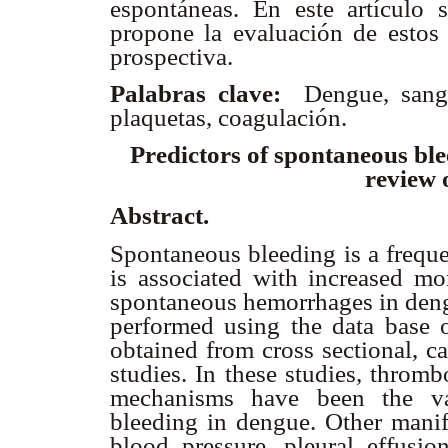
espontáneas. En este artículo 
propone la evaluación de estos 
prospectiva.
Palabras clave:
Dengue, sangr
plaquetas, coagulación.
Predictors of spontaneous ble
review o
Abstract
.
Spontaneous bleeding is a freque
is associated with increased mor
spontaneous hemorrhages in dengu
performed using the data base 
obtained from cross sectional, c
studies. In these studies, throm
mechanisms have been the var
bleeding in dengue. Other manife
blood pressure, pleural effusio