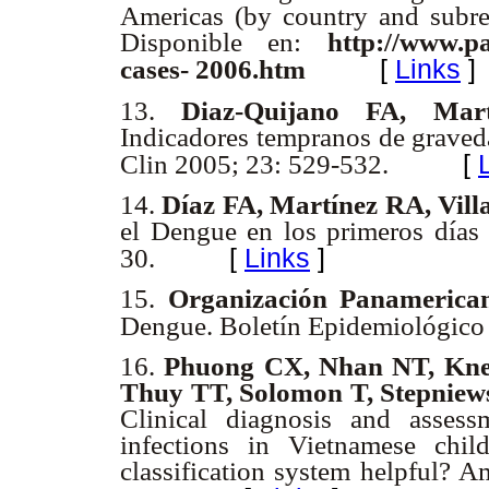
Americas (by country and subre
Disponible en:
http://www.
[
Links
]
cases- 2006.htm
13.
Diaz-Quijano FA, Mart
Indicadores tempranos de graved
[
Clin 2005; 23: 529-532.
14.
Díaz FA, Martínez RA, Vill
el Dengue en los primeros días
[
Links
]
30.
15.
Organización Panamerica
Dengue. Boletín Epidemiológico
16.
Phuong CX, Nhan NT, Kne
Thuy TT, Solomon T, Stepniew
Clinical diagnosis and asses
infections in Vietnamese chil
classification system helpful?