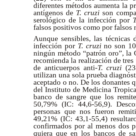
diferentes métodos aumenta la pr
antígenos de
T. cruzi
son compart
serológico de la infección por
T
falsos positivos como por falsos
Aunque sensibles, las técnicas d
infección por
T. cruzi
no son 100
ningún método “patrón oro”, la
recomienda la realización de tres
de anticuerpos anti-
T. cruzi
(23)
utilizan una sola prueba diagnóst
aceptado o no. De los donantes q
del Instituto de Medicina Tropica
banco de sangre que los remite, 
50,79% (IC: 44,6-56,9). Desco
personas que nos fueron remit
49,21% (IC: 43,1-55,4) resultar
confirmados por al menos dos p
quiera que en los bancos de sa