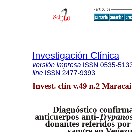
Investigación Clínica
versión impresa
ISSN
0535-513
line
ISSN
2477-9393
Invest. clín v.49 n.2 Maraca
Diagnóstico confirma
anticuerpos anti-
Trypano
donantes referidos por
sangre en Venezu