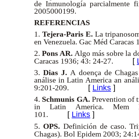
de Inmunología parcialmente 
2005000199.
REFERENCIAS
1.
Tejera-Paris E.
La tripanosom
en Venezuela. Gac Méd Caracas 
2.
Pons AR.
Algo más sobre la d
[
Caracas 1936; 43: 24-27.
3.
Dias J.
A doença de Chagas 
análise in Latin America an anál
[
Links
]
9:201-209.
4.
Schmunis GA.
Prevention of 
in Latin America. Mem I
[
Links
]
101.
5.
OPS.
Definición de caso. Tr
Chagas). Bol Epidem 2003; 24:1