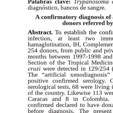
Palabras clave:
Trypanosoma c
diagnóstico, bancos de sangre.
A confirmatory diagnosis of 
donors referred by
Abstract.
To establish the conf
infection, at least two immu
hamaglutination, IH, Complement
254 donors, from public and pri
months between 1997-1998 and 
Section of the Tropical Medicine
cruzi
were detected in 129/254
The “artificial xenodiagnosis
positive confirmed serology.
serological tests, 68 were living 
of the country. Likewise 113 were
Caracas and 8 in Colombia. O
confirmed declared to have don
before diagnosis. The presen