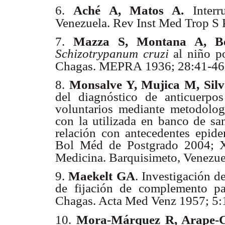
6.
Aché A, Matos A.
Interr
Venezuela. Rev Inst Med Trop S 
7.
Mazza S, Montana A, Be
Schizotrypanum cruzi
al niño p
MEPRA
Chagas.
1936; 28:41-46
8.
Monsalve Y, Mujica M, Silv
del diagnóstico de anticuerpos
voluntarios mediante metodol
con la utilizada en banco de s
relación con antecedentes epid
Bol Méd de Postgrado 2004; X
Medicina. Barquisimeto, Venezue
9.
Maekelt GA
. Investigación d
de fijación de complemento pa
Chagas. Acta Med Venz 1957; 5
10.
Mora-Márquez R, Arape-C