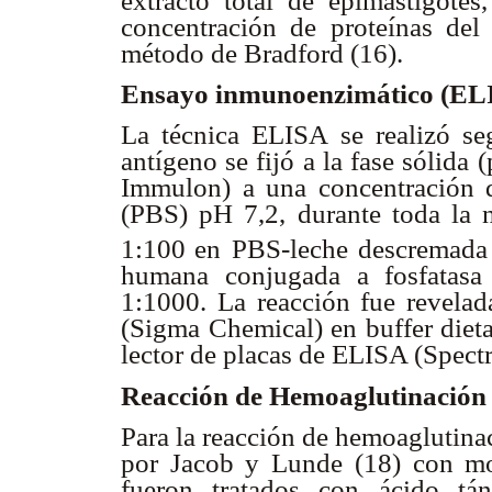
extracto total de epimastigotes,
concentración de proteínas de
método de Bradford (16).
Ensayo inmunoenzimático (E
La técnica ELISA se realizó se
antígeno se fijó a la fase sólid
Immulon) a una concentración
(PBS) pH 7,2, durante toda la 
1:100
en PBS-leche descremada
humana conjugada a fosfatasa 
1:1000. La reacción fue revelada
(Sigma Chemical) en buffer diet
lector de placas de ELISA (Spectr
Reacción de Hemoaglutinación
Para la reacción de hemoaglutinac
por Jacob y Lunde (18) con mod
fueron tratados con ácido tá