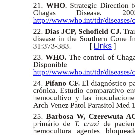
21.
WHO
. Strategic Direction
Chagas Disease. 20
http://www.who.int/tdr/diseases/
22.
Dias JCP, Schofield CJ.
Tran
disease in the Southern Cone I
[
Links
]
31:373-383.
23.
WHO.
The control of Chaga
Disponib
http://www.who.int/tdr/diseases/
24.
Pifano CF.
El diagnóstico p
crónica. Estudio comparativo ent
hemocultivo y las inoculacione
Arch Venez Patol Parasitol Med 
25.
Barbosa W, Czerewuta AC
primário de
T. cruzi
de pacien
hemocultura agentes bloquea