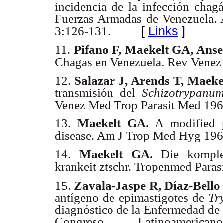
incidencia de la infección chagá
Fuerzas Armadas de Venezuela.
[
Links
]
3:126-131.
11.
Pifano F, Maekelt GA, Anse
Chagas en Venezuela. Rev Venez
12.
Salazar J, Arends T, Maeke
transmisión del
Schizotrypanum
Venez Med Trop Parasit Med 196
13.
Maekelt GA.
A modified p
disease. Am J Trop Med Hyg 196
14.
Maekelt GA.
Die komplem
krankeit ztschr. Tropenmed Para
15.
Zavala-Jaspe R, Díaz-Bello
antígeno de epimastigotes de
Tr
diagnóstico de la Enfermedad de
Congreso Latinoameri