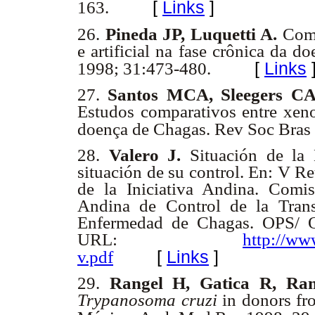
[
Links
]
163.
26.
Pineda JP, Luquetti A.
Comp
e artificial na fase crônica da
[
Links
1998; 31:473-480.
27.
Santos MCA, Sleegers CA,
Estudos comparativos entre xenod
doença de Chagas. Rev Soc Bras
28.
Valero J.
Situación de la
situación de su control. En: V R
de la Iniciativa Andina. Comis
Andina de Control de la Trans
Enfermedad de Chagas. OPS/ O
URL:
http://ww
[
Links
]
v.pdf
29.
Rangel H, Gatica R, Ra
Trypanosoma cruzi
in donors fr