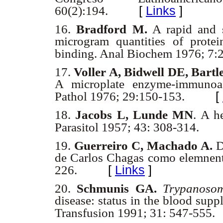
[
Links
]
60(2):194.
16.
Bradford M.
A rapid and s
microgram quantities of protein
binding. Anal Biochem 1976; 7:
17.
Voller A, Bidwell DE, Bartl
A microplate enzyme-immuno
[
Pathol 1976; 29:150-153.
18.
Jacobs L, Lunde MN
. A h
Parasitol 1957; 43: 308-314.
19.
Guerreiro C, Machado A.
D
de Carlos Chagas como elemnent
[
Links
]
226.
20.
Schmunis GA.
Trypanosom
disease: status in the blood sup
Transfusion 1991; 31: 547-555.