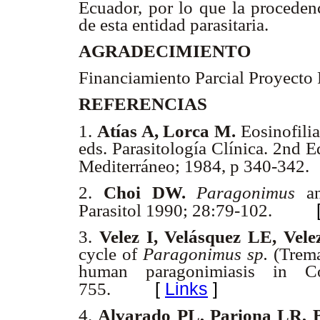
Ecuador, por lo que la procedenc
de esta entidad parasitaria.
AGRADECIMIENTO
Financiamiento Parcial Proyec
REFERENCIAS
1.
Atías A, Lorca M.
Eosinofili
eds. Parasitología Clínica. 2nd 
Mediterráneo; 1984, p 340-342.
2.
Choi DW.
Paragonimus
an
Parasitol 1990; 28:79-102.
3.
Velez I, Velásquez LE, Vel
cycle of
Paragonimus
sp.
(Trema
human paragonimiasis in Co
[
Links
]
755.
4.
Alvarado PL, Pariona LR, 