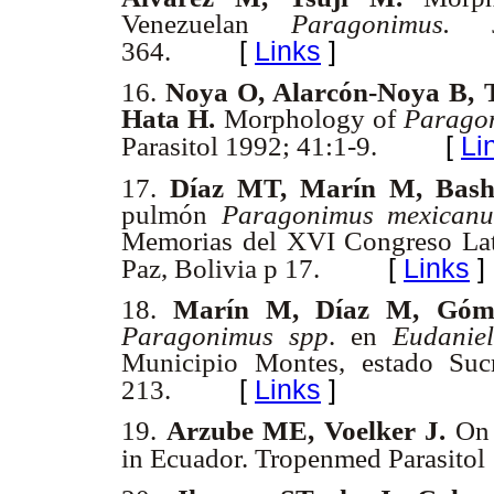
Venezuelan
Paragonimus.
[
Links
]
364.
16.
Noya O, Alarcón-Noya B, 
Hata H.
Morphology of
Parago
[
Li
Parasitol 1992; 41:1-9.
17.
Díaz MT, Marín M, Bash
pulmón
Paragonimus mexicanus
Memorias del XVI Congreso Lati
[
Links
]
Paz, Bolivia p 17.
18.
Marín M, Díaz M, Gó
Paragonimus spp
. en
Eudanie
Municipio Montes, estado Suc
[
Links
]
213.
19.
Arzube ME, Voelker J.
On 
in Ecuador. Tropenmed Parasitol