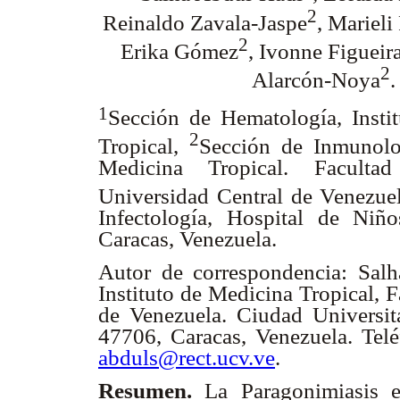
2
Reinaldo Zavala-Jaspe
, Mariel
2
Erika Gómez
, Ivonne Figueir
2
Alarcón-Noya
.
1
Sección de Hematología, Insti
2
Tropical,
Sección de Inmunolog
Medicina Tropical. Faculta
Universidad Central de Venezue
Infectología, Hospital de Ni
Caracas, Venezuela.
Autor de correspondencia: Sal
Instituto de Medicina Tropical, 
de Venezuela. Ciudad Universit
47706, Caracas, Venezuela. Tel
abduls@rect.ucv.ve
.
Resumen.
La Paragonimiasis e