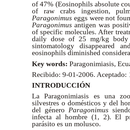
of 47% (Eosinophils absolute c
of raw crabs ingestion, pulm
Paragonimus
eggs were not fou
Paragonimus
antigen was positi
of specific molecules. After trea
daily dose of 25 mg/kg body w
sintomatology disappeared an
eosinophils diminished considera
Key words:
Paragonimiasis, Ecu
Recibido: 9-01-2006. Aceptado:
INTRODUCCIÓN
La Paragonimiasis es una zoon
silvestres o domésticos y del ho
del género
Paragonimus
sien
infecta al hombre (1, 2). El p
parásito es un molusco.