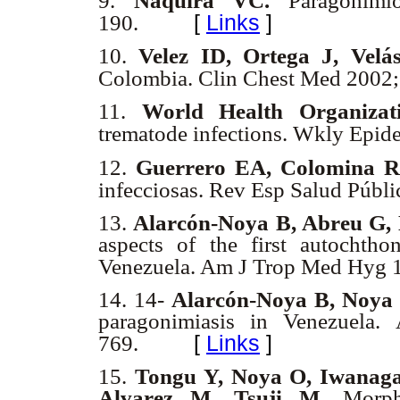
9.
Náquira VC.
Paragonimio
[
Links
]
190.
10.
Velez ID, Ortega J, Vel
Colombia. Clin Chest Med 2002
11.
World Health Organiza
trematode infections. Wkly Epid
12.
Guerrero EA, Colomina 
infecciosas. Rev Esp Salud Públ
13.
Alarcón-Noya B, Abreu G,
aspects of the first autochth
Venezuela. Am J Trop Med Hyg 
14. 14-
Alarcón-Noya B, Noya 
paragonimiasis in Venezuel
[
Links
]
769.
15.
Tongu Y, Noya O, Iwanaga
Alvarez M, Tsuji M.
Morpho