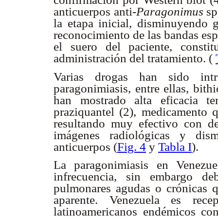
anticuerpos anti-
Paragonimus
sp
la etapa inicial, disminuyendo 
reconocimiento de las bandas esp
el suero del paciente, consti
administración del tratamiento. (
Varias drogas han sido intr
paragonimiasis, entre ellas, bith
han mostrado alta eficacia t
praziquantel (2), medicamento q
resultando muy efectivo con des
imágenes radiológicas y dism
anticuerpos (
Fig. 4
y
Tabla I
).
La paragonimiasis en Venezue
infrecuencia, sin embargo de
pulmonares agudas o crónicas qu
aparente. Venezuela es rece
latinoamericanos endémicos co