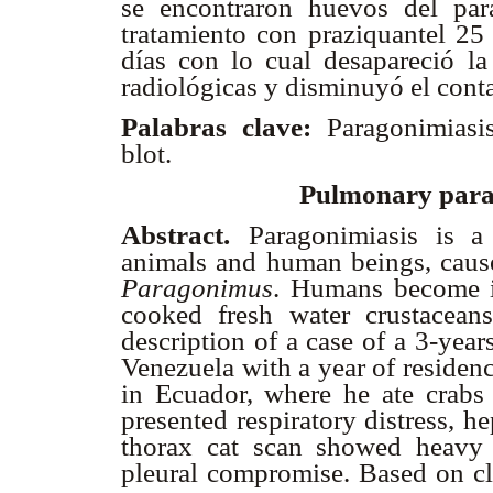
se encontraron huevos del par
tratamiento con praziquantel 25
días con lo cual desapareció la
radiológicas y disminuyó el conta
Palabras clave:
Paragonimiasi
blot.
Pulmonary parag
Abstract.
Paragonimiasis is a
animals and human beings, cause
Paragonimus
. Humans become in
cooked fresh water crustacean
description of a case of a 3-yea
Venezuela with a year of residen
in Ecuador, where he ate crabs 
presented respiratory distress, 
thorax cat scan showed heavy 
pleural compromise. Based on cli