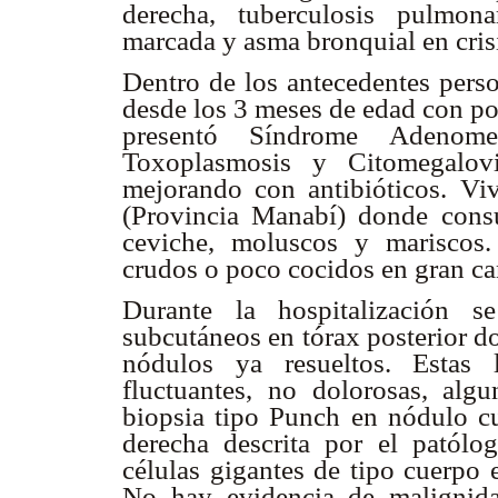
derecha, tuberculosis pulmona
marcada y asma bronquial en cri
Dentro de los antecedentes perso
desde los 3 meses de edad con po
presentó Síndrome Adenomegá
Toxoplasmosis y Citomegalovi
mejorando con antibióticos. Vi
(Provincia Manabí) donde cons
ceviche, moluscos y mariscos
crudos o poco cocidos en gran c
Durante la hospitalización s
subcutáneos en tórax posterior d
nódulos ya resueltos. Estas 
fluctuantes, no dolorosas, algu
biopsia tipo Punch en nódulo cu
derecha descrita por el patólo
células gigantes de tipo cuerpo
No hay evidencia de malignid