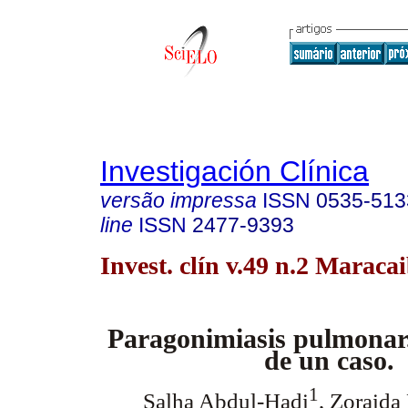
Investigación Clínica
versão impressa
ISSN
0535-513
line
ISSN
2477-9393
Invest. clín v.49 n.2 Maraca
Paragonimiasis pulmonar.
de un caso.
1
Salha Abdul-Hadi
, Zoraida