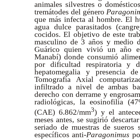
animales silvestres o doméstico
tremátodes del género
Paragoni
que más infecta al hombre. El hu
agua dulce parasitados (cangre
cocidos. El objetivo de este tra
masculino de 3 años y medio de
Guárico quien vivió un año e
Manabí) donde consumió alimen
por dificultad respiratoria y 
hepatomegalia y presencia de
Tomografía Axial computariza
infiltrado a nivel de ambas b
derecho con derrame y engrosamie
radiológicas, la eosinofilia (
3
(CAE) 6.862/mm
) y el antece
meses antes, se sugirió descarta
seriado de muestras de sueros s
específicos anti-
Paragonimus
po