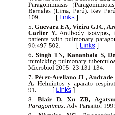
Paragonimiasis (Paragonimios
Bernales (Lima, Perú). Rev Pe
[
Links
]
109.
5.
Guevara EA, Vieira GJC, A
Carlier Y.
Antibody isotypes, i
patients with pulmonary parag
[
Links
]
90:497-502.
6.
Singh TN, Kananbala S, D
mimicking pulmonary tuberculosi
Microbiol 2005; 23:131-134.
7.
Pérez-Arellano JL, Andrad
A.
Helmintos y aparato respir
[
Links
]
91.
8.
Blair D, Xu ZB, Agat
Paragonimus.
Adv Parasitol 199