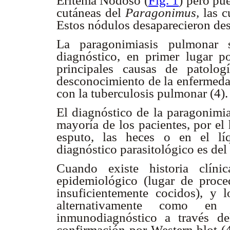
Eritema Nodoso (
Fig. 1
) pero pu
cutáneas del
Paragonimus,
las c
Estos nódulos desaparecieron des
La paragonimiasis pulmonar s
diagnóstico, en primer lugar p
principales causas de patolo
desconocimiento de la enfermedad
con la tuberculosis pulmonar (4)
El diagnóstico de la paragonimia
mayoría de los pacientes, por el
esputo, las heces o en el líq
diagnóstico parasitológico es de
Cuando existe historia clínic
epidemiológico (lugar de proc
insuficientemente cocidos), y
alternativamente como en
inmunodiagnóstico a través d
confirmación por Western blot (4,