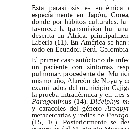
Esta parasitosis es endémica 
especialmente en Japón, Corea,
donde por hábitos culturales, la
favorece la transmisión humana
descrita en África, principalm
Liberia (11). En América se han 
todo en Ecuador, Perú, Colombia, 
El primer caso autóctono de infe
un paciente con síntomas respi
pulmonar, procedente del Municip
mismo año, Alarcón de Noya y co
examinados del municipio Cajigal
la prueba intradérmica y en tres 
Paragonimus
(14).
Didelphys ma
y caracoles del género
Aroapy
metacercarias y redias de
Parago
(15, 16). Posteriormente se de
cangrejos del Municipio Montes a