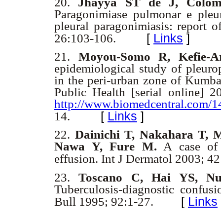
20.
Jhayya ST de J, Colo
Paragonimiase pulmonar e pleur
pleural paragonimiasis: report 
[
Links
]
26:103-106.
21.
Moyou-Somo R, Kefie-
epidemiological study of pleur
in the peri-urban zone of Kum
Public Health [serial online] 
http://www.biomedcentral.com/1
[
Links
]
14.
22.
Dainichi T, Nakahara T, 
Nawa Y, Fure M.
A case of c
effusion. Int J Dermatol 2003; 4
23.
Toscano C, Hai YS, N
Tuberculosis-diagnostic confusi
[
Links
Bull 1995; 92:1-27.