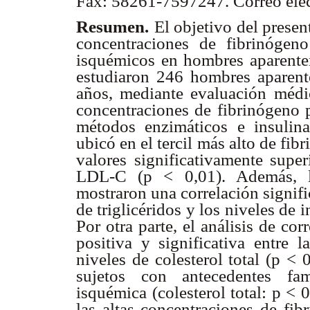
Fax: 58261-7597247. Correo ele
Resumen.
El objetivo del presen
concentraciones de fibrinógeno
isquémicos en hombres aparente
estudiaron 246 hombres aparent
años, mediante evaluación médic
concentraciones de fibrinógeno p
métodos enzimáticos e insulin
ubicó en el tercil más alto de fi
valores significativamente super
LDL-C (p < 0,01). Además, lo
mostraron una correlación signifi
de triglicéridos y los niveles de
Por otra parte, el análisis de c
positiva y significativa entre 
niveles de colesterol total (p < 
sujetos con antecedentes fam
isquémica (colesterol total: p <
las altas concentraciones de fi