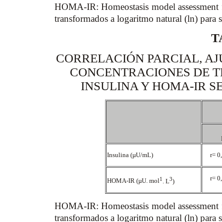
HOMA-IR: Homeostasis model assessment for 
transformados a logaritmo natural (ln) para s
T
CORRELACIÓN PARCIAL, AJ
CONCENTRACIONES DE TR
INSULINA Y HOMA-IR S
Insulina (µU/mL)
r= 0
r= 0
1
3
HOMA-IR (µU. mol
. L
)
HOMA-IR: Homeostasis model assessment for 
transformados a logaritmo natural (ln) para s