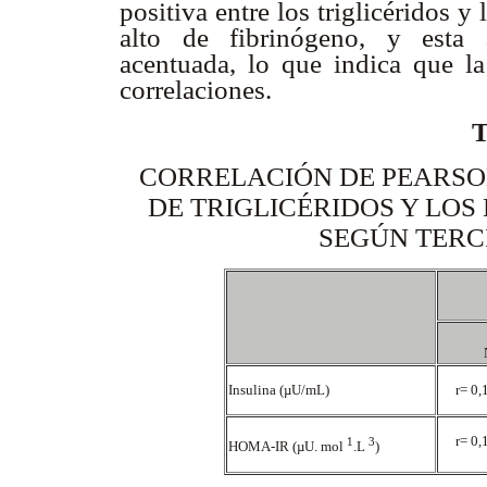
positiva entre los triglicéridos 
alto de fibrinógeno, y esta 
acentuada, lo que indica que la
correlaciones.
CORRELACIÓN DE PEARSO
DE TRIGLICÉRIDOS Y LOS
SEGÚN TERC
Insulina (µU/mL)
r= 0
r= 0
1
3
HOMA-IR (µU. mol
.L
)