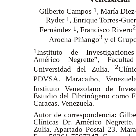
1
Gilberto Campos
, María Die
1
Ryder
, Enrique Torres-Guer
2
1
Fernández
, Francisco Rivero
3
Arocha-Piñango
y el Gru
1
Instituto de Investigacione
Américo Negrette”, Faculta
2
Universidad del Zulia,
Clíni
PDVSA. Maracaibo, Venezue
Instituto Venezolano de Inves
Estudio del Fibrinógeno como F
Caracas, Venezuela.
Autor de correspondencia: Gilbe
Clínicas Dr. Américo Negrette
Zulia, Apartado Postal 23. Mara