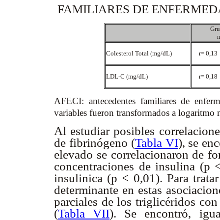
FAMILIARES DE ENFERME
Gru
Colesterol Total (mg/dL)
r= 0,13
LDL-C (mg/dL)
r= 0,18
AFECI: antecedentes familiares de enfe
variables fueron transformados a logaritmo na
Al estudiar posibles correlacione
de fibrinógeno (
Tabla VI
), se en
elevado se correlacionaron de for
concentraciones de insulina (p 
insulinica (p < 0,01). Para trat
determinante en estas asociacione
parciales de los triglicéridos con
(
Tabla VII
). Se encontró, igua