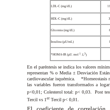
LDL-C (mg/dL)
1
HDL-C (mg/dL)
3
Glicemia (mg/dL)
Insulina (µU/mL)
1
3
*HOMA-IR (µU. mol
. L
)
En el paréntesis se indica los valores mín
representan % o Media ± Desviación Está
cardiovascular isquémica. *Homeostasis m
las variables fueron transformados a log
p<0,01; Colesterol total: p< 0,03. Post te
er
Tercil vs 1
Tercil p< 0,01.
El coeficiente de correlación