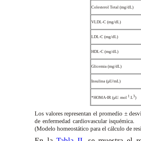
Colesterol Total (mg/dL)
VLDL-C (mg/dL)
LDL-C (mg/dL)
HDL-C (mg/dL)
Glicemia (mg/dL)
Insulina (µU/mL)
1
3
*HOMA-IR (µU. mol
.L
)
Los valores representan el promedio ± des
de enfermedad cardiovascular isquémica. 
(Modelo homeostático para el cálculo de resi
En la
Tabla II
, se muestra el 