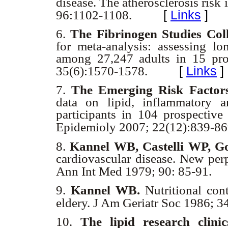
disease. The atherosclerosis ris
[
Links
]
96:1102-1108.
6.
The Fibrinogen Studies Col
for meta-analysis: assessing lo
among 27,247 adults in 15 pros
[
Links
]
35(6):1570-1578.
7.
The Emerging Risk Factor
data on lipid, inflammatory 
participants in 104 prospective 
Epidemioly 2007; 22(12):839-8
8.
Kannel WB, Castelli WP, G
cardiovascular disease. New per
Ann Int Med 1979; 90: 85-91.
9.
Kannel WB.
Nutritional con
eldery. J Am Geriatr Soc 1986; 3
10.
The lipid research clini