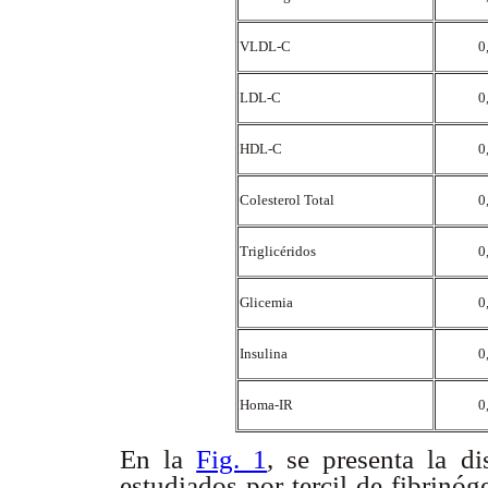
VLDL-C
0
LDL-C
0
HDL-C
0
Colesterol Total
0
Triglicéridos
0
Glicemia
0
Insulina
0
Homa-IR
0
En la
Fig. 1
, se presenta la d
estudiados por tercil de fibrinó