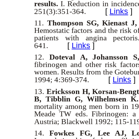
results.
I. Reduction in incidenc
[
Links
]
251(3):351-364.
11.
Thompson SG, Kienast J, 
Hemostatic factors and the risk o
patients with angina pecto
[
Links
]
641.
12.
Doteval A, Johansson 
fibrinogen and other risk facto
women. Results from the Goteb
[
Links
]
1994; 4:369-374.
13.
Ericksson H, Korsan-Bengt
B, Tibblin G, Wilhelmsen K
mortality among men born in 1
Meade TW eds. Fibrinogen: a n
Austria; Blackwell 1992; 115-11
14.
Fowkes FG, Lee AJ, L