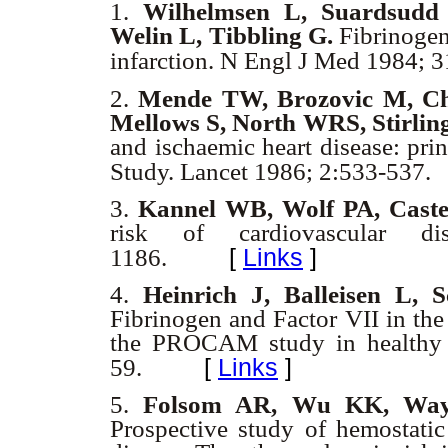
1.
Wilhelmsen L, Suardsudd
Welin L, Tibbling G.
Fibrinogen 
infarction. N Engl J Med 1984; 
2.
Mende TW, Brozovic M, Ch
Mellows S, North WRS, Stirli
and ischaemic heart disease: pri
Study. Lancet 1986; 2:533-537.
3.
Kannel WB, Wolf PA, Caste
risk of cardiovascular 
[
Links
]
1186.
4.
Heinrich J, Balleisen L,
Fibrinogen and Factor VII in the 
the PROCAM study in healthy 
[
Links
]
59.
5.
Folsom AR, Wu KK, Wayn
Prospective study of hemostatic