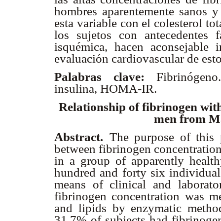
hombres aparentemente sanos y l
esta variable con el colesterol to
los sujetos con antecedentes f
isquémica, hacen aconsejable i
evaluación cardiovascular de esto
Palabras clave:
Fibrinógeno
insulina, HOMA-IR.
Relationship of fibrinogen with
men from Ma
Abstract.
The purpose of this 
between fibrinogen concentration
in a group of apparently heal
hundred and forty six individual
means of clinical and laborat
fibrinogen concentration was m
and lipids by enzymatic metho
31.7% of subjects had fibrinogen