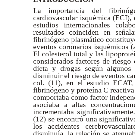
La importancia del fibrin
cardiovascular isquémica (ECI), 
estudios internacionales colab
resultados coinciden en señal
fibrinógeno plasmático constituye
eventos coronarios isquémicos (a
El colesterol total y las lipopro
considerados factores de riesgo 
dieta y drogas según algunos 
disminuir el riesgo de eventos c
col. (11), en el estudio ECAT
fibrinógeno y proteína C reactiva
comportaba como factor independi
asociaba a altas concentracion
incrementaba significativamente
(12) se encontró una significati
los accidentes cerebrovascula
disminuía, la relación se atenua