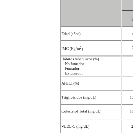
Edad (años)
2
IMC (Kg/m
)
Hábitos tabáquicos (%)
No fumador
Fumador
Exfumador
AFECI (%)
Triglicéridos (mg/dL)
1
Colesterol Total (mg/dL)
1
VLDL-C (mg/dL)
2