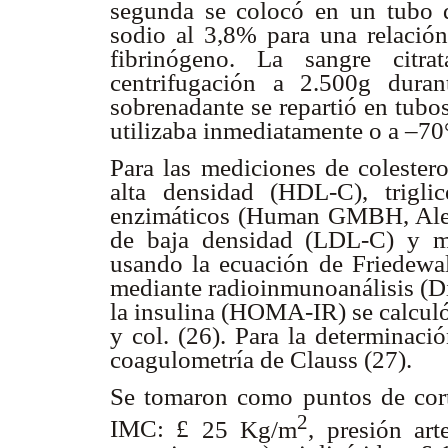
segunda se colocó en un tubo d
sodio al 3,8% para una relación
fibrinógeno. La sangre citr
centrifugación a 2.500g dur
sobrenadante se repartió en tubo
utilizaba inmediatamente o a –7
Para las mediciones de colesterol
alta densidad (HDL-C), trigli
enzimáticos (Human GMBH, Aleman
de baja densidad (LDL-C) y m
usando la ecuación de Friedewal
mediante radioinmunoanálisis (Di
la insulina (HOMA-IR) se calcul
y col. (26). Para la determinaci
coagulometría de Clauss (27).
Se tomaron como puntos de corte
2
IMC:
£
25 Kg/m
, presión art