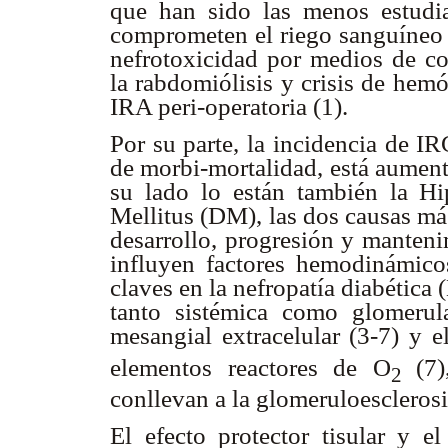
que han sido las menos estudia
comprometen el riego sanguíneo a
nefrotoxicidad por medios de con
la rabdomiólisis y crisis de hem
IRA peri-operatoria (1).
Por su parte, la incidencia de I
de morbi-mortalidad, está aumen
su lado lo están también la Hi
Mellitus (DM), las dos causas más
desarrollo, progresión y manteni
influyen factores hemodinámicos
claves en la nefropatía diabética
tanto sistémica como glomerula
mesangial extracelular (3-7) y 
elementos reactores de O
(7)
2
conllevan a la glomeruloesclerosi
El efecto protector tisular y el