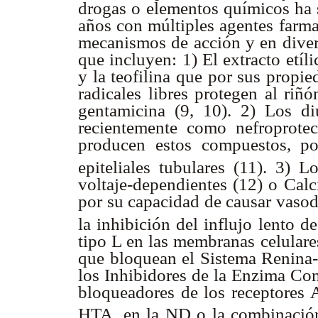
drogas o elementos químicos ha 
años con múltiples agentes farma
mecanismos de acción y en divers
que incluyen: 1) El extracto etíli
y la teofilina que por sus propie
radicales libres protegen al riñ
gentamicina (9, 10). 2) Los di
recientemente como nefroprotec
producen estos compuestos, po
epiteliales tubulares (11). 3) 
voltaje-dependientes (12) o Cal
por su capacidad de causar vasod
la inhibición del influjo lento d
tipo L en las membranas celulare
que bloquean el Sistema Renin
los Inhibidores de la Enzima Con
bloqueadores de los receptores 
HTA, en la ND o la combinaci