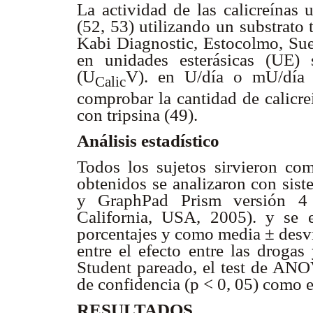
La actividad de las calicreínas 
(52, 53) utilizando un substrato
Kabi Diagnostic, Estocolmo, Suec
en unidades esterásicas (UE) 
(U
V). en U/día o mU/día d
Calic
comprobar la cantidad de calicreí
con tripsina (49).
Análisis estadístico
Todos los sujetos sirvieron com
obtenidos se analizaron con sist
y GraphPad Prism versión 4 
California, USA, 2005). y se 
porcentajes y como media ± desvi
entre el efecto entre las drogas
Student pareado, el test de AN
de confidencia (p < 0, 05) como e
RESULTADOS