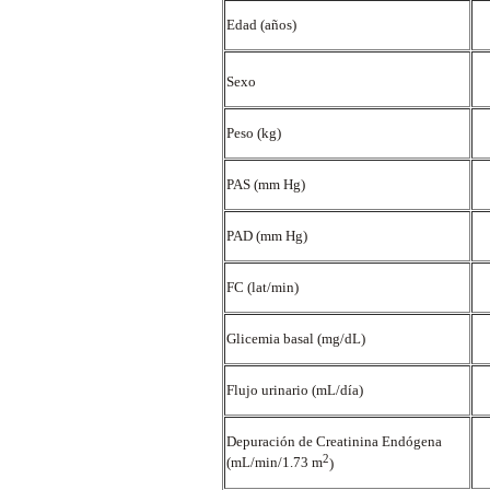
Edad (años)
Sexo
Peso (kg)
PAS (mm Hg)
PAD (mm Hg)
FC (lat/min)
Glicemia basal (mg/dL)
Flujo urinario (mL/día)
Depuración de Creatinina Endógena
2
(mL/min/1.73 m
)