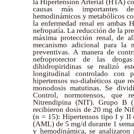
la Hipertensión Arterial (HTA) c
causas más importantes d
hemodinámicos y metabólicos cont
la enfermedad renal en ambas H
nefropatía. La reducción de la pre
máxima protección renal, de al
mecanismo adicional para la n
preventivas. A manera de contr
nefroprotector de las drogas
dihidropiridinas se realizó es
longitudinal controlado con 
hipertensos no-diabéticos que re
monodosis matutinas. Se divi
Control, normotensos, que 
Nitrendipina (NIT). Grupo B (
recibieron dosis de 20 mg de Ni
(n = 15): Hipertensos tipo I y I
(AML) de 5 mg/d durante 1 semana
y hemodinámica, se analizaron