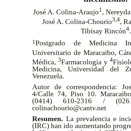
1
José A. Colina-Araujo
, Nereyd
3,4
José A. Colina-Chourio
, R
4
Tibisay Rincón
1
Postgrado de Medicina Int
Universitario de Maracaibo, Cá
3
4
Médica,
Farmacologia y
Fisiol
Medicina, Universidad del Zu
Venezuela.
Autor de correspondencia: J
4/Calle 74, Piso 10. Maracaibo
(0414) 610-2316 / (0261)
colinachourio@cantv.net
Resumen.
La prevalencia e inci
(IRC) han ido aumentando progres