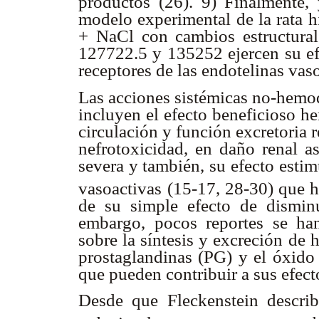
productos (26). 9) Finalmente, 
modelo experimental de la rata 
+ NaCl con cambios estructural
127722.5 y 135252 ejercen su efe
receptores de las endotelinas vas
Las acciones sistémicas no-hemod
incluyen el efecto beneficioso 
circulación y función excretoria 
nefrotoxicidad, en daño renal a
severa y también, su efecto esti
vasoactivas (15-17, 28-30)
que h
de su simple efecto de dismin
embargo, pocos reportes se ha
sobre la síntesis y excreción de 
prostaglandinas (PG) y el óxido 
que pueden contribuir a sus efect
Desde que Fleckenstein descri