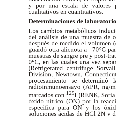
y por una escala de valores pr
cualitativos en cuantitativos.
Determinaciones de laboratori
Los cambios metabólicos inducid
del análisis de una muestra de o
después de medido el volumen (cá
guardó otra alícuota a –70°C pa
muestras de sangre pre y post-tra
0°C, en las cuales una vez separ
(Refrigerated centrifuge Sorv
Division, Newtown, Connecticu
procesamiento se determinó l
radioinmunoensayo (APR, ng/mL/
125
marcados con
I (RENK, Soria 
óxido nítrico (ON) por la reacc
específica para ON y los óxi
soluciones ácidas de HCl 2N y 