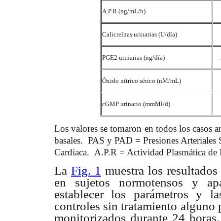
A.P.R (ng/mL/h)
Calicreínas urinarias (U/día)
PGE2 urinarias (ng/día)
Óxido nítrico sérico (nM/mL)
cGMP urinario (mmMl/d)
Los valores se tomaron en todos los casos a
basales. PAS y PAD = Presiones Arteriales S
Cardiaca. A.P.R = Actividad Plasmática de 
La
Fig. 1
muestra los resultados 
en sujetos normotensos y ap
establecer los parámetros y l
controles sin tratamiento alguno 
monitorizados durante 24 horas.