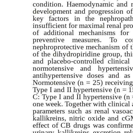
condition. Haemodynamic and me
development and progression o
key factors in the nephropat
insufficient for maximal renal pr
of additional mechanisms for 
preventive measures. To c
nephroprotective mechanism of t
of the dihydropiridine group, thi
and placebo-controlled clinical
normotensive and hypertens
antihypertensive doses and a
Normotensive (n = 25) receiving
Type I and II hypertensive (n = 
C: Type I and II hypertensive (n
one week. Together with clinica
parameters such as renal vasoac
kallikreins, nitric oxide and c
effect of CB drugs was confirmed
urinary kallikreins excretion rel