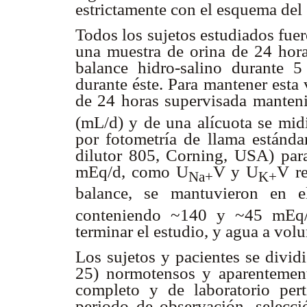
estrictamente con el esquema del
Todos los sujetos estudiados fue
una muestra de orina de 24 hora
balance hidro-salino durante 
durante éste. Para mantener esta 
de 24 horas supervisada mantenid
(mL/d) y de una alícuota se mid
por fotometría de llama estánd
dilutor 805, Corning, USA) para 
mEq/d, como U
V y U
V r
Na+
K+
balance, se mantuvieron en el
conteniendo ~140 y ~45 mEq
terminar el estudio, y agua a vol
Los sujetos y pacientes se divid
25) normotensos y aparentement
completo y de laboratorio pert
periodo de observación, selecció