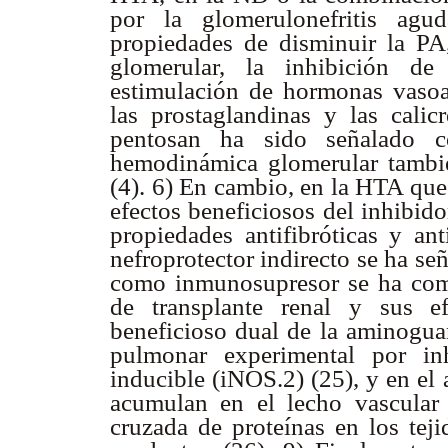
por la glomerulonefritis agud
propiedades de disminuir la PA
glomerular, la inhibición d
estimulación de hormonas vasoa
las prostaglandinas y las calicr
pentosan ha sido señalado 
hemodinámica glomerular tambié
(4). 6) En cambio, en la HTA que
efectos beneficiosos del inhibid
propiedades antifibróticas y an
nefroprotector indirecto se ha s
como inmunosupresor se ha comp
de transplante renal y sus ef
beneficioso dual de la aminogua
pulmonar experimental por inh
inducible (iNOS.2) (25), y en el
acumulan en el lecho vascular
cruzada de proteínas en los tej