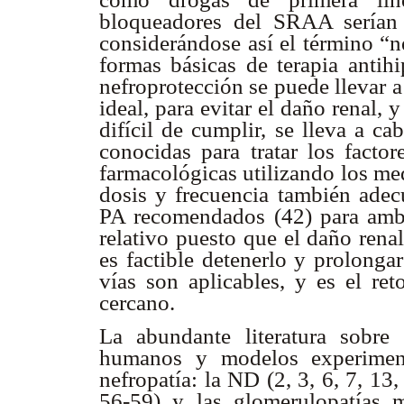
bloqueadores del SRAA serían l
considerándose así el término “n
formas básicas de terapia antihi
nefroprotección se puede llevar a
ideal, para evitar el daño renal, 
difícil de cumplir, se lleva a c
conocidas para tratar los fact
farmacológicas utilizando los me
dosis y frecuencia también adec
PA recomendados (42) para amba
relativo puesto que el daño renal
es factible detenerlo y prolonga
vías son aplicables, y es el re
cercano.
La abundante literatura sobre
humanos y modelos experiment
nefropatía: la ND (2, 3, 6, 7, 13,
56-59) y las glomerulopatías m