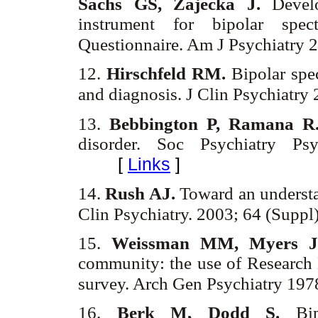
Sachs GS, Zajecka J.
Develo
instrument for bipolar spe
Questionnaire. Am J Psychiatry 
12.
Hirschfeld RM.
Bipolar spe
and diagnosis. J Clin Psychiatry
13.
Bebbington P, Ramana 
disorder. Soc Psychiatry Ps
[
Links
]
14.
Rush AJ.
Toward an understan
Clin Psychiatry. 2003; 64 (Suppl
15.
Weissman MM, Myers 
community: the use of Research D
survey. Arch Gen Psychiatry 19
16.
Berk M, Dodd S.
Bipo