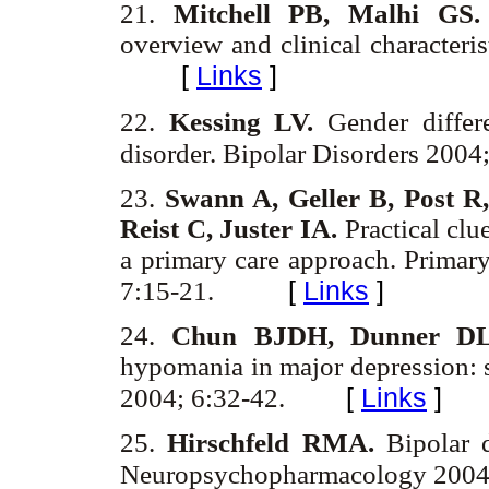
21.
Mitchell PB, Malhi GS
overview and clinical characteri
[
Links
]
22.
Kessing LV.
Gender differ
disorder. Bipolar Disorders 200
23.
Swann A, Geller B, Post R
Reist C, Juster IA.
Practical clue
a primary care approach. Primar
[
Links
]
7:15-21.
24.
Chun BJDH, Dunner D
hypomania in major depression: 
[
Links
]
2004; 6:32-42.
25.
Hirschfeld RMA.
Bipolar d
Neuropsychopharmacology 2004