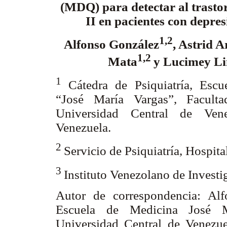
(MDQ) para detectar al trastor
II en pacientes con depre
1,2
Alfonso González
, Astrid A
1,2
Mata
y Lucimey L
1
Cátedra de Psiquiatría, Esc
“José María Vargas”, Facult
Universidad Central de Vene
Venezuela.
2
Servicio de Psiquiatría, Hospit
3
Instituto Venezolano de Investi
Autor de correspondencia: Alf
Escuela de Medicina José M
Universidad Central de Venezue