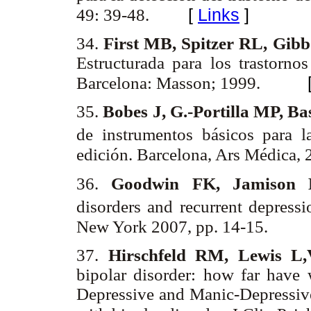
[
Links
]
49: 39-48.
34.
First MB, Spitzer RL, Gi
Estructurada para los trastorno
Barcelona: Masson; 1999.
35.
Bobes J, G.-Portilla MP, B
de instrumentos básicos para la 
edición. Barcelona, Ars Médica,
36.
Goodwin FK, Jamison
disorders and recurrent depressi
New York 2007, pp. 14-15.
37.
Hirschfeld RM, Lewis L
bipolar disorder: how far have 
Depressive and Manic-Depressive