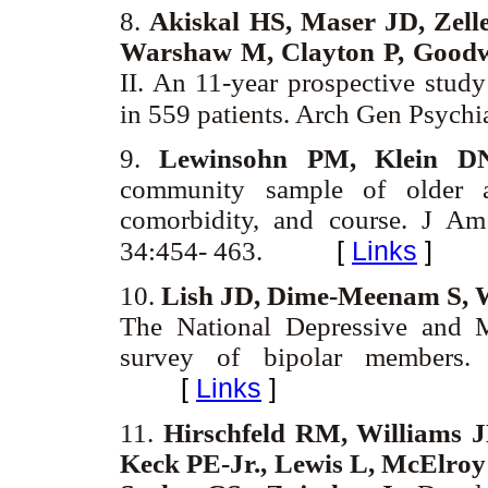
8.
Akiskal HS, Maser JD, Zelle
Warshaw M, Clayton P, Good
II. An 11-year prospective study
in 559 patients. Arch Gen Psych
9.
Lewinsohn PM, Klein D
community sample of older ad
comorbidity, and course. J A
[
Links
]
34:454- 463.
10.
Lish JD, Dime-Meenam S, 
The National Depressive and 
survey of bipolar members.
[
Links
]
11.
Hirschfeld RM, Williams J
Keck PE-Jr., Lewis L, McElroy