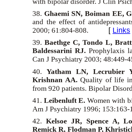
with bipolar disorder.
J Clin Psi
38.
Ghaemi SN, Boiman EE, 
and the effect of antidepressant
[
Links
2000; 61:804-808.
39.
Baethge C, Tondo L, Brat
Baldessarini RJ.
Prophylaxis l
Can J Psychiatry 2003; 48:449-
40.
Yatham LN, Lecrubier 
Krishnan AA.
Quality of life in
from 920 patients. Bipolar Diso
41.
Leibenluft E.
Women with bipo
Am J Psychiatry 1996; 153:163
42.
Kelsoe JR, Spence A, Lo
Remick R, Flodman P, Khristi