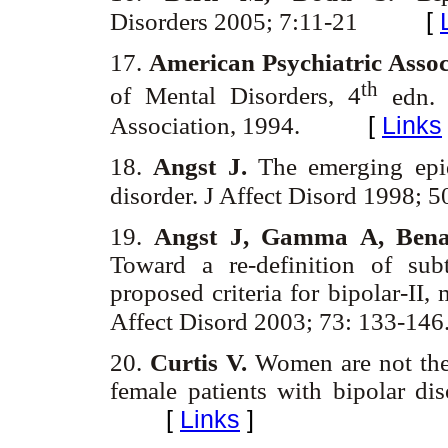
[
Disorders 2005; 7:11-21
17.
American Psychiatric Assoc
th
of Mental Disorders, 4
edn. 
[
Links
Association, 1994.
18.
Angst J.
The emerging epi
disorder. J Affect Disord 1998;
19.
Angst J, Gamma A, Benaz
Toward a re-definition of sub
proposed criteria for bipolar-II
Affect Disord 2003; 73: 133-14
20.
Curtis V.
Women are not the 
female patients with bipolar di
[
Links
]