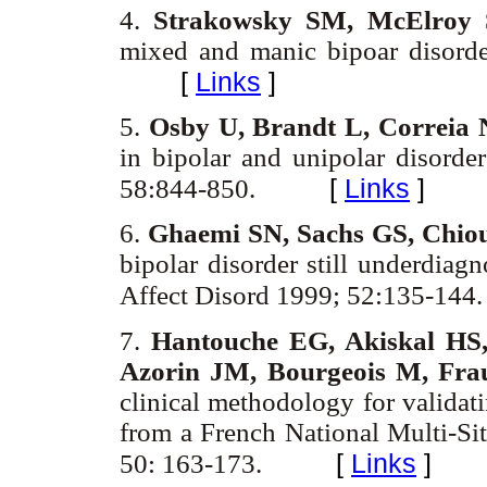
4.
Strakowsky SM, McElroy 
mixed and manic bipoar disord
[
Links
]
5.
Osby U, Brandt L, Correia
in bipolar and unipolar disord
[
Links
]
58:844-850.
6.
Ghaemi SN, Sachs GS, Chi
bipolar disorder still underdiag
Affect Disord 1999; 52:135-144
7.
Hantouche EG, Akiskal HS, 
Azorin JM, Bourgeois M, Fra
clinical methodology for validati
from a French National Multi-Si
[
Links
]
50: 163-173.