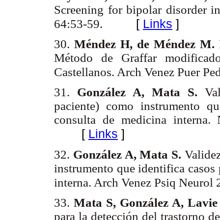
Screening for bipolar disorder i
[
Links
]
64:53-59.
30.
Méndez H, de Méndez M.
Método de Graffar modificad
Castellanos. Arch Venez Puer Pe
31.
González A, Mata S.
Val
paciente) como instrumento que
consulta de medicina interna.
[
Links
]
32.
González A, Mata S.
Valide
instrumento que identifica casos
interna. Arch Venez Psiq Neurol
33.
Mata S, González A, Lavie
para la detección del trastorno d