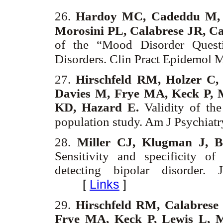
26.
Hardoy MC, Cadeddu M, 
Morosini PL, Calabrese JR, 
of the “Mood Disorder Questi
Disorders. Clin Pract Epidemol 
27.
Hirschfeld RM, Holzer C
Davies M, Frye MA, Keck P, M
KD, Hazard E.
Validity of the
population study. Am J Psychia
28.
Miller CJ, Klugman J, 
Sensitivity and specificity o
detecting bipolar disorder.
[
Links
]
29.
Hirschfeld RM, Calabres
Frye MA, Keck P, Lewis L, 