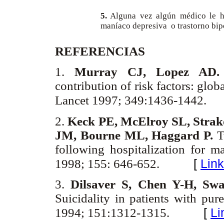
5.
Alguna vez algún médico le h
maníaco depresiva o trastorno bi
REFERENCIAS
1.
Murray CJ, Lopez AD
contribution of risk factors: glo
Lancet 1997; 349:1436-1442.
2.
Keck PE, McElroy SL, Stra
JM, Bourne ML, Haggard P.
T
following hospitalization for 
[
Lin
1998; 155: 646-652.
3.
Dilsaver S, Chen Y-H, Sw
Suicidality in patients with pu
[
Li
1994; 151:1312-1315.