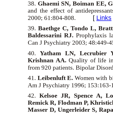
38.
Ghaemi SN, Boiman EE, 
and the effect of antidepressant
[
Links
2000; 61:804-808.
39.
Baethge C, Tondo L, Brat
Baldessarini RJ.
Prophylaxis l
Can J Psychiatry 2003; 48:449-
40.
Yatham LN, Lecrubier 
Krishnan AA.
Quality of life in
from 920 patients. Bipolar Diso
41.
Leibenluft E.
Women with bipo
Am J Psychiatry 1996; 153:163
42.
Kelsoe JR, Spence A, Lo
Remick R, Flodman P, Khristi
Masser D, Ungerleider S, Rap