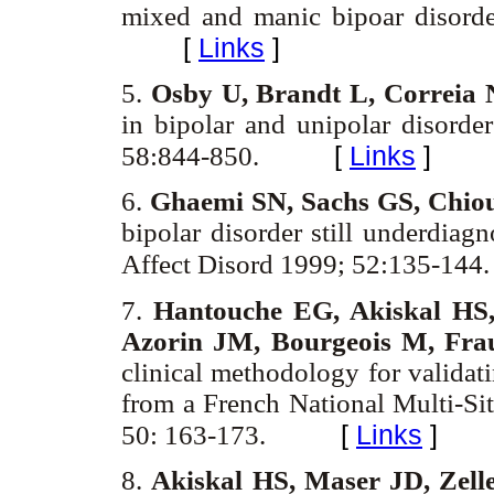
mixed and manic bipoar disord
[
Links
]
5.
Osby U, Brandt L, Correia
in bipolar and unipolar disord
[
Links
]
58:844-850.
6.
Ghaemi SN, Sachs GS, Chi
bipolar disorder still underdiag
Affect Disord 1999; 52:135-144
7.
Hantouche EG, Akiskal HS, 
Azorin JM, Bourgeois M, Fra
clinical methodology for validati
from a French National Multi-Si
[
Links
]
50: 163-173.
8.
Akiskal HS, Maser JD, Zelle