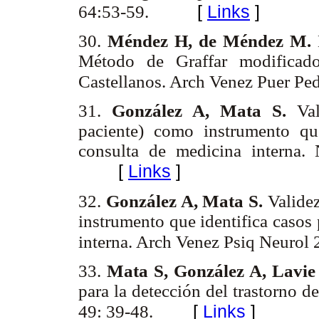
[
Links
]
64:53-59.
30.
Méndez H, de Méndez M.
Método de Graffar modificad
Castellanos. Arch Venez Puer Pe
31.
González A, Mata S.
Val
paciente) como instrumento que
consulta de medicina interna.
[
Links
]
32.
González A, Mata S.
Valide
instrumento que identifica casos
interna. Arch Venez Psiq Neurol
33.
Mata S, González A, Lavie
para la detección del trastorno d
[
Links
]
49: 39-48.