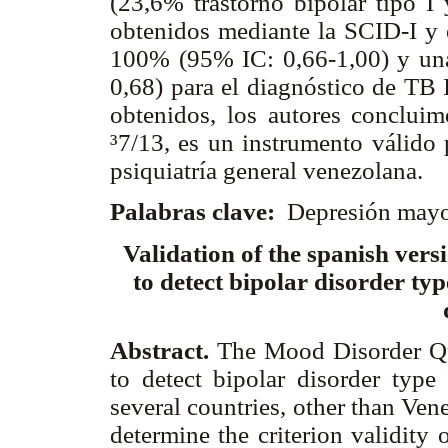
(23,6% trastorno bipolar tipo I 
obtenidos mediante la SCID-I y 
100% (95% IC: 0,66-1,00) y una
0,68) para el diagnóstico de TB I
obtenidos, los autores conclu
³7/13, es un instrumento válido 
psiquiatría general venezolana.
Palabras clave:
Depresión mayor
Validation of the spanish vers
to detect bipolar disorder typ
Abstract.
The Mood Disorder Qu
to detect bipolar disorder type
several countries, other than Vene
determine the criterion validit