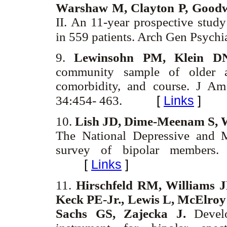
Warshaw M, Clayton P, Good
II. An 11-year prospective study
in 559 patients. Arch Gen Psych
9.
Lewinsohn PM, Klein D
community sample of older ad
comorbidity, and course. J A
[
Links
]
34:454- 463.
10.
Lish JD, Dime-Meenam S, 
The National Depressive and 
survey of bipolar members.
[
Links
]
11.
Hirschfeld RM, Williams J
Keck PE-Jr., Lewis L, McElroy
Sachs GS, Zajecka J.
Develo