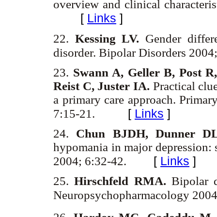
overview and clinical characteri
[
Links
]
22.
Kessing LV.
Gender differ
disorder. Bipolar Disorders 200
23.
Swann A, Geller B, Post R
Reist C, Juster IA.
Practical clue
a primary care approach. Primar
[
Links
]
7:15-21.
24.
Chun BJDH, Dunner D
hypomania in major depression: 
[
Links
]
2004; 6:32-42.
25.
Hirschfeld RMA.
Bipolar d
Neuropsychopharmacology 2004