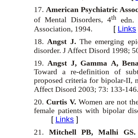
17.
American Psychiatric Assoc
th
of Mental Disorders, 4
edn. 
[
Links
Association, 1994.
18.
Angst J.
The emerging epi
disorder. J Affect Disord 1998;
19.
Angst J, Gamma A, Benaz
Toward a re-definition of sub
proposed criteria for bipolar-II
Affect Disord 2003; 73: 133-14
20.
Curtis V.
Women are not the 
female patients with bipolar di
[
Links
]
21.
Mitchell PB, Malhi GS