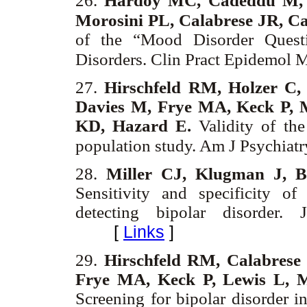
26.
Hardoy MC, Cadeddu M, 
Morosini PL, Calabrese JR, 
of the “Mood Disorder Questi
Disorders. Clin Pract Epidemol 
27.
Hirschfeld RM, Holzer C
Davies M, Frye MA, Keck P, M
KD, Hazard E.
Validity of the
population study. Am J Psychia
28.
Miller CJ, Klugman J, 
Sensitivity and specificity o
detecting bipolar disorder.
[
Links
]
29.
Hirschfeld RM, Calabres
Frye MA, Keck P, Lewis L, 
Screening for bipolar disorder i