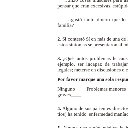
…hizo cosas inusuales para ust
pensar que eran excesivas, estúpid
…gastó tanto dinero que lo m
familia?
2.
Si contestó Sí en más de una de 
estos síntomas se presentaron al 
3.
¿Qué tantos problemas le causa
ejemplo, ser incapaz de trabaja
legales; meterse en discusiones o e
Por favor marque una sola respu
Ninguno____ Problemas menores
graves____
4.
Alguno de sus parientes directos
tíos) ha tenido enfermedad maníac
5.
Alguna vez algún médico le h