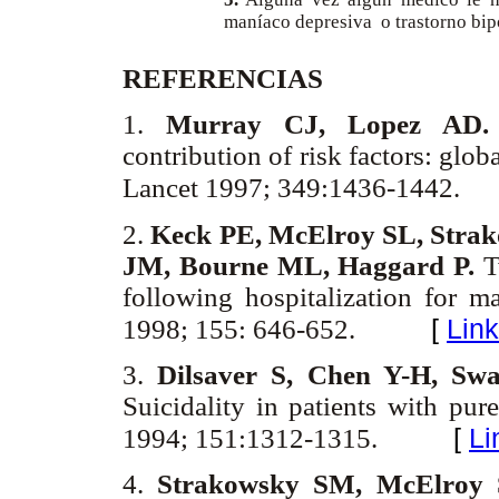
maníaco depresiva o trastorno bi
REFERENCIAS
1.
Murray CJ, Lopez AD
contribution of risk factors: glo
Lancet 1997; 349:1436-1442.
2.
Keck PE, McElroy SL, Stra
JM, Bourne ML, Haggard P.
T
following hospitalization for 
[
Lin
1998; 155: 646-652.
3.
Dilsaver S, Chen Y-H, Sw
Suicidality in patients with pu
[
Li
1994; 151:1312-1315.
4.
Strakowsky SM, McElroy 