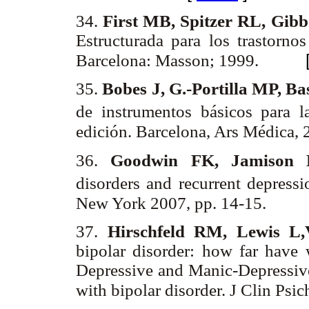
34.
First MB, Spitzer RL, Gi
Estructurada para los trastorno
Barcelona: Masson; 1999.
35.
Bobes J, G.-Portilla MP, B
de instrumentos básicos para la 
edición. Barcelona, Ars Médica,
36.
Goodwin FK, Jamison
disorders and recurrent depressi
New York 2007, pp. 14-15.
37.
Hirschfeld RM, Lewis L
bipolar disorder: how far have 
Depressive and Manic-Depressive
with bipolar disorder.
J Clin Psi