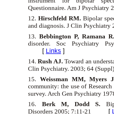
instrument for bipolar spe
Questionnaire. Am J Psychiatry 
12.
Hirschfeld RM.
Bipolar spe
and diagnosis. J Clin Psychiatry
13.
Bebbington P, Ramana 
disorder. Soc Psychiatry Ps
[
Links
]
14.
Rush AJ.
Toward an understan
Clin Psychiatry. 2003; 64 (Suppl
15.
Weissman MM, Myers 
community: the use of Research D
survey. Arch Gen Psychiatry 19
16.
Berk M, Dodd S.
Bipo
[
Disorders 2005; 7:11-21