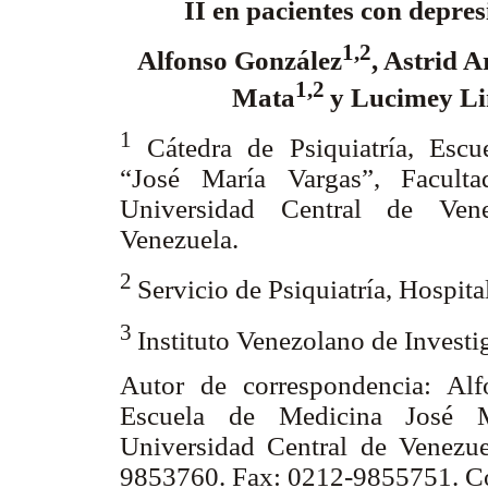
II en pacientes con depre
1,2
Alfonso González
, Astrid A
1,2
Mata
y Lucimey L
1
Cátedra de Psiquiatría, Esc
“José María Vargas”, Facult
Universidad Central de Vene
Venezuela.
2
Servicio de Psiquiatría, Hospit
3
Instituto Venezolano de Investi
Autor de correspondencia: Alf
Escuela de Medicina José M
Universidad Central de Venezue
9853760. Fax: 0212-9855751. Co