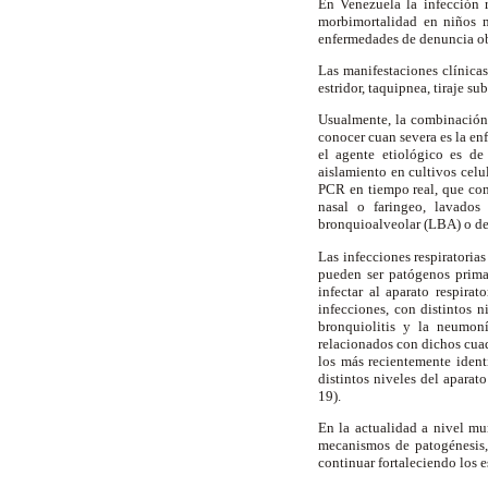
En Venezuela la infección r
morbimortalidad en niños m
enfermedades de denuncia obl
Las manifestaciones clínica
estridor, taquipnea, tiraje sub
Usualmente, la combinación d
conocer cuan severa es la en
el agente etiológico es de 
aislamiento en cultivos celu
PCR en tiempo real, que com
nasal o faringeo, lavados 
bronquioalveolar (LBA) o del
Las infecciones respiratoria
pueden ser patógenos primari
infectar al aparato respira
infecciones, con distintos 
bronquiolitis y la neumoní
relacionados con dichos cuad
los más recientemente iden
distintos niveles del aparato
19).
En la actualidad a nivel mun
mecanismos de patogénesis,
continuar fortaleciendo los e