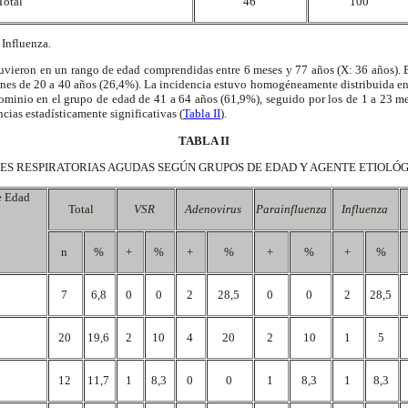
Total
46
100
 Influenza
.
tuvieron en un rango de edad comprendidas entre 6 meses y 77 años (X: 36 años).
nes de 20 a 40 años (26,4%). La incidencia estuvo homogéneamente distribuida en 
minio en el grupo de edad de 41 a 64 años (61,9%), seguido por los de 1 a 23 me
cias estadísticamente significativas (
Tabla II
).
TABLA II
ES RESPIRATORIAS AGUDAS SEGÚN GRUPOS DE EDAD Y AGENTE ETIOLÓ
e Edad
Total
VSR
Adenovirus
Parainfluenza
Influenza
n
%
+
%
+
%
+
%
+
%
s
7
6,8
0
0
2
28,5
0
0
2
28,5
20
19,6
2
10
4
20
2
10
1
5
12
11,7
1
8,3
0
0
1
8,3
1
8,3