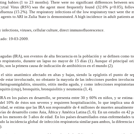
nting babies (1 to 23 months). There were no significant differences between sexe
cytial Virus (RSV) was the agent most frequently found (32.6% p<0.05), foll
fluenza (15.2%). The respiratory infections of the low respiratory tract were the 
 agents to ARI in Zulia State is demonstrated. A high incidence in adult patients a
y infections, viruses, cellular culture, direct immunofluorescence.
tado: 19-03-2009.
s agudas (IRA), son eventos de alta frecuencia en la población y se definen como
o respiratorio, durante un lapso no mayor de 15 días (1). Aunque el principal ori
do, son la primera causa de indicación de antibióticos en el mundo (2).
 el sitio anatómico afectado en altas y bajas, siendo la epiglotis el punto de se
ede estar involucrado, no obstante la mayoría de las infecciones pueden involucrar
 faringoamigdalitis, sinusitis, otitis media aguda, y como infecciones respiratorias
nquitis (crup), bronquitis, bronquiolitis y neumonía (3, 4).
IRA en los países en desarrollo, se presenta entre 30 y 60% en niños, y se estima
 del 10% de éstos son severos y requieren hospitalización, lo que implica una 
lidad, se estima que las IRA son responsable de 4 millones de muertes anualmente
ías de desarrollo como Asia, África y América Latina (5, 6). En un estudio en 42 pa
n los menores de 5 años de edad. En los países desarrollados estas enfermedades 
endo la incidencia global de infección respiratoria similar para ambos, la diferenci
).