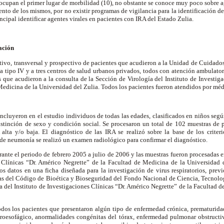
 ocupan el primer lugar de morbilidad (10), no obstante se conoce muy poco sobre 
nto de los mismos, por no existir programas de vigilancia para la identificación de
cipal identificar agentes virales en pacientes con IRA del Estado Zulia.
gación
ptivo, transversal y prospectivo de pacientes que acudieron a la Unidad de Cuidado
ia tipo IV y a tres centros de salud urbanos privados, todos con atención ambulator
 que acudieron a la consulta de la Sección de Virología del Instituto de Investig
Medicina de la Universidad del Zulia. Todos los pacientes fueron atendidos por médi
incluyeron en el estudio individuos de todas las edades, clasificados en niños segú
istinción de sexo y condición social. Se procesaron un total de 102 muestras de 
alta y/o baja. El diagnóstico de las IRA se realizó sobre la base de los criter
de neumonía se realizó un examen radiológico para confirmar el diagnóstico.
rante el periodo de febrero 2005 a julio de 2006 y las muestras fueron procesadas e
s Clínicas “Dr. Américo Negrette” de la Facultad de Medicina de la Universidad 
 los datos en una ficha diseñada para la investigación de virus respiratorios, prev
as del Código de Bioética y Bioseguridad del Fondo Nacional de Ciencia, Tecnol
a del Instituto de Investigaciones Clínicas “Dr. Américo Negrette” de la Facultad 
odos los pacientes que presentaron algún tipo de enfermedad crónica, prematurida
astroesofágico, anormalidades congénitas del tórax, enfermedad pulmonar obstruct