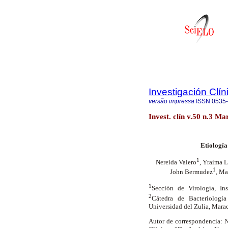
Investigación Clín
versão impressa
ISSN
0535
Invest. clín v.50 n.3 Ma
Etiología
1
Nereida Valero
, Yraima L
1
John Bermudez
, Ma
1
Sección de Virología, Ins
2
Cátedra de Bacteriologí
Universidad del Zulia, Mara
Autor de correspondencia: Ne