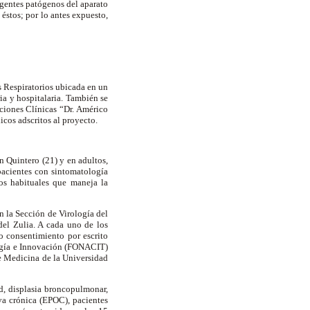
agentes patógenos del aparato
 éstos; por lo antes expuesto,
s Respiratorios ubicada en un
ia y hospitalaria. También se
aciones Clínicas “Dr. Américo
cos adscritos al proyecto.
n Quintero (21) y en adultos,
pacientes con sintomatología
ios habituales que maneja la
n la Sección de Virología del
del Zulia. A cada uno de los
io consentimiento por escrito
ogía e Innovación (FONACIT)
de Medicina de la Universidad
d, displasia broncopulmonar,
iva crónica (EPOC), pacientes