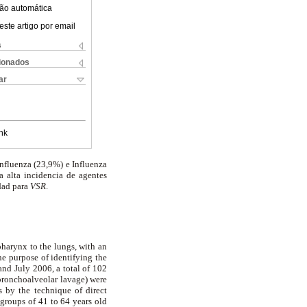
ão automática
este artigo por email
s
cionados
ar
nk
nfluenza (23,9%) e Influenza
na alta incidencia de agentes
idad para
VSR
.
 pharynx to the lungs, with an
he purpose of identifying the
and July 2006, a total of 102
bronchoalveolar lavage) were
s by the technique of direct
groups of 41 to 64 years old