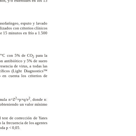
os, y/o esteroides en los 15
asofaríngeo, esputo y lavado
izados con criterios clínicos
e 15 minutos en frío a 1.500
a 37°C con 5% de CO
para la
2
n antibiótico y 5% de suero
esencia de virus, a todas las
cíficos (Light Diagnostics™
 en cuenta los criterios de
2
2
rmula n=Z
×p×q/e
, donde n:
, obteniendo un valor mínimo
l test de corrección de Yates
o la frecuencia de los agentes
oda p < 0,05.