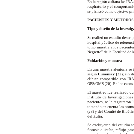
En la región zuliana las IRA
respiratorio y el comportamie
se planteó como objetivo prin
PACIENTES Y MÉTODOS
Tipo y diseño de la investi
Se realizó un estudio descri
hospital público de referenc
tomó muestra a los pacientes
Negrette” de la Facultad de 
Población y muestra
En una muestra aleatoria se 
según
Cuminsky
(22); sin d
clínica compatible con IRA 
OPS/OMS (20). En los casos 
El muestreo fue realizado du
Instituto de Investigacione
pacientes, se le registraron
tomando en cuenta las norm
(23) y del Comité de Bioétic
del Zulia.
Se excluyeron del estudio t
fibrosis quistíca, reflujo g