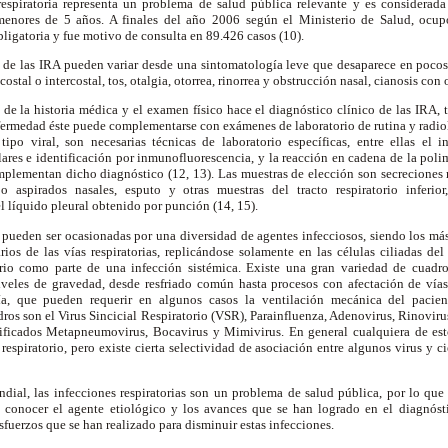
espiratoria representa un problema de salud pública relevante y es considerad
enores de 5 años. A finales del año 2006 según el Ministerio de Salud, ocupó
igatoria y fue motivo de consulta en 89.426 casos (10).
s de las IRA pueden variar desde una sintomatología leve que desaparece en pocos 
costal o intercostal, tos, otalgia, otorrea, rinorrea y obstrucción nasal, cianosis con o
e la historia médica y el examen físico hace el diagnóstico clínico de las IRA, 
fermedad éste puede complementarse con exámenes de laboratorio de rutina y radiol
tipo viral, son necesarias técnicas de laboratorio específicas, entre ellas el
lares e identificación por inmunofluorescencia, y la reacción en cadena de la po
plementan dicho diagnóstico (12, 13). Las muestras de elección son secreciones 
o aspirados nasales, esputo y otras muestras del tracto respiratorio inferi
 líquido pleural obtenido por punción (14, 15).
s pueden ser ocasionadas por una diversidad de agentes infecciosos, siendo los más
os de las vías respiratorias, replicándose solamente en las células ciliadas del
torio como parte de una infección sistémica. Existe una gran variedad de cuadro
niveles de gravedad, desde resfriado común hasta procesos con afectación de vías 
a, que pueden requerir en algunos casos la ventilación mecánica del pacien
ros son el Virus Sincicial Respiratorio (VSR), Parainfluenza, Adenovirus, Rinoviru
tificados Metapneumovirus, Bocavirus y Mimivirus. En general cualquiera de es
 respiratorio, pero existe cierta selectividad de asociación entre algunos virus y c
dial, las infecciones respiratorias son un problema de salud pública, por lo que
 conocer el agente etiológico y los avances que se han logrado en el diagnósti
sfuerzos que se han realizado para disminuir estas infecciones.