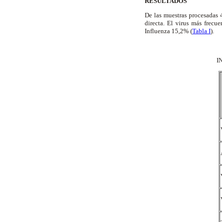
RESULTADOS
De las muestras procesadas 4
directa. El virus más frec
Influenza 15,2% (
Tabla I
).
I