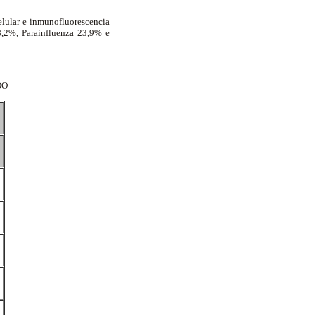
celular e inmunofluorescencia
8,2%, Parainfluenza 23,9% e
DO