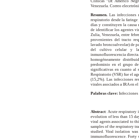
Clínicas “Dr. Américo Negr
Venezuela. Correo elecetrón
Resumen.
Las infecciones r
respiratorio desde la farin
días y constituyen la causa
de identificar los agentes vi
Zulia, Venezuela, entre febr
provenientes del tracto res
lavado broncoalveolar) de pac
del cultivo celular y l
inmunofluorescencia directa.
homogéneamente distribui
predominio en el grupo de 
significativas en cuanto al 
Respiratorio (VSR) fue el a
(15,2%). Las infecciones res
virales asociados a IRA en el
Palabras clave:
Infecciones 
Abstract
: Acute respiratory 
evolution of less than 15 da
viral agents associated to t
samples of the respiratory 
studied. Viral isolation wa
immunofluorescence. Forty s