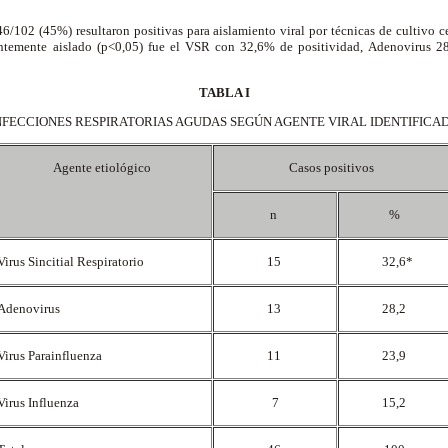
6/102 (45%) resultaron positivas para aislamiento viral por técnicas de cultivo 
uentemente aislado (p<0,05) fue el VSR con 32,6% de positividad, Adenovirus 2
TABLA I
NFECCIONES RESPIRATORIAS AGUDAS SEGÚN AGENTE VIRAL IDENTIFICA
Agente etiológico
Casos positivos
n
%
Virus Sincitial Respiratorio
15
32,6*
Adenovirus
13
28,2
Virus Parainfluenza
11
23,9
Virus Influenza
7
15,2