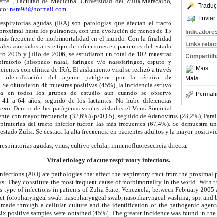
ette”, Facultad de Medicina, Universidad del Zulia.Maracaibo,
Traduç
ico:
nere98@hotmail.com
Enviar 
espiratorias agudas (IRA) son patologías que afectan el tracto
ge proximal hasta los pulmones, con una evolución de menos de 15
Indicadore
 más frecuente de morbimortalidad en el mundo. Con la finalidad
Links rela
rales asociados a este tipo de infecciones en pacientes del estado
ero 2005 y julio de 2006, se estudiaron un total de 102 muestras
Compartilh
piratorio (hisopado nasal, faríngeo y/o nasofaríngeo, esputo y
Mais
ientes con clínica de IRA. El aislamiento viral se realizó a través
a identificación del agente patógeno por la técnica de
Mais
 Se obtuvieron 46 muestras positivas (45%), la incidencia estuvo
da en todos los grupos de estudio aun cuando se observó
Permali
41 a 64 años, seguido de los lactantes. No hubo diferencias
sexo. Dentro de los patógenos virales aislados el Virus Sincicial
gente con mayor frecuencia (32,6%) (p<0,05), seguido de Adenovirus (28,2%), Parai
piratorias del tracto inferior fueron las más frecuentes (67,4%). Se demuestra u
 estado Zulia. Se destaca la alta frecuencia en pacientes adultos y la mayor positiv
respiratorias agudas, virus, cultivo celular, inmunofluorescencia directa.
Viral etiology of acute respiratory infections.
infections (ARI) are pathologies that affect the respiratory tract from the proximal
ys. They constitute the most frequent cause of morbimortality in the world. With t
his type of infections in patients of Zulia State, Venezuela, between February 2005 
tract (oropharyngeal swab, nasopharyngeal swab, nasopharyngeal washing, spit and 
s made through a cellular culture and the identification of the pathogenic agent
ix positive samples were obtained (45%). The greater incidence was found in the 