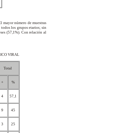
 El mayor número de muestras
todos los grupos etarios; sin
ses (57,1%). Con relación al
GICO VIRAL
Total
+
%
4
57,1
9
45
3
25