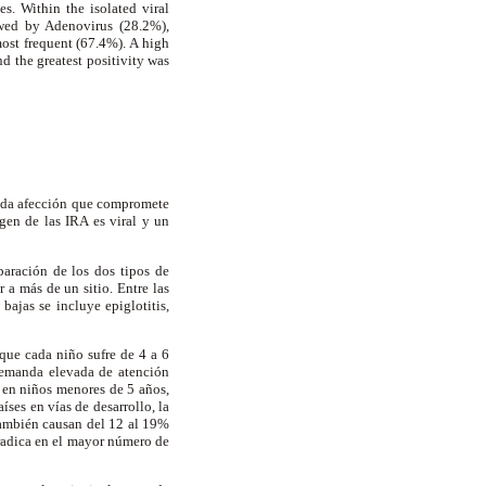
s. Within the isolated viral
owed by Adenovirus (28.2%),
most frequent (67.4%). A high
nd the greatest positivity was
 toda afección que compromete
gen de las IRA es viral y un
paración de los dos tipos de
 a más de un sitio. Entre las
 bajas se incluye epiglotitis,
 que cada niño sufre de 4 a 6
demanda elevada de atención
 en niños menores de 5 años,
íses en vías de desarrollo, la
también causan del 12 al 19%
a radica en el mayor número de