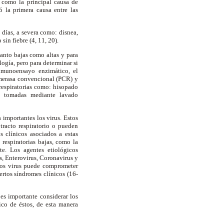
a como la principal causa de
 la primera causa entre las
días, a severa como: disnea,
 sin fiebre (4, 11, 20).
tanto bajas como altas y para
ogía, pero para determinar si
 inmunoensayo enzimático, el
limerasa convencional (PCR) y
respiratorias como: hisopado
or, tomadas mediante lavado
 importantes los virus. Estos
 tracto respiratorio o pueden
s clínicos asociados a estas
respiratorias bajas, como la
te. Los agentes etiológicos
s, Enterovirus, Coronavirus y
tos virus puede comprometer
iertos síndromes clínicos (16-
 es importante considerar los
co de éstos, de esta manera