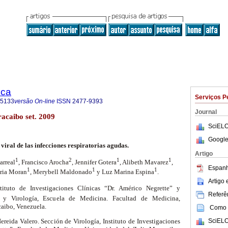
ica
Serviços P
-5133
versão On-line
ISSN
2477-9393
Journal
racaibo set. 2009
SciELO
Google
 viral de las infecciones respiratorias agudas.
Artigo
1
2
1
1
arreal
, Francisco Arocha
, Jennifer Gotera
, Alibeth Mavarez
,
Espanh
1
1
1
ria Moran
, Merybell Maldonado
y Luz Marina Espina
.
Artigo
tituto de Investigaciones Clínicas “Dr. Américo Negrette” y
Referên
a y Virología, Escuela de Medicina. Facultad de Medicina,
caibo, Venezuela.
Como c
SciELO
reida Valero. Sección de Virología, Instituto de Investigaciones