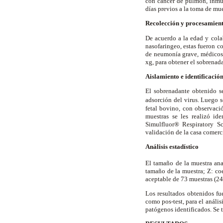
con cáncer de pulmón, inmun
días previos a la toma de mue
Recolección y procesamient
De acuerdo a la edad y cola
nasofaringeo, estas fueron c
de neumonía grave, médicos 
xg, para obtener el sobrenad
Aislamiento e identificación
El sobrenadante obtenido s
adsorción del virus. Luego
fetal bovino, con observació
muestras se les realizó id
Simulfluor® Respiratory Sc
validación de la casa comerc
Análisis estadístico
El tamaño de la muestra ana
tamaño de la muestra; Z: co
aceptable de 73 muestras (24
Los resultados obtenidos fue
como pos-test, para el anális
patógenos identificados. Se 