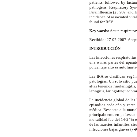
patients, followed by lacta
pathogens, Respiratory Syn
Parainfluenza (23.9%) and In
incidence of associated viral
found for RSV.
Key words:
Acute respirator
Recibido: 27-07-2007. Acep
INTRODUCCIÓN
Las Infecciones respiratoria
una o más partes del aparat
porcentaje alto es autolimita
Las IRA se clasifican según
patologías. Un solo sitio pu
altas tenemos rinofaringitis,
laringitis, laringotraqueobro
La incidencia global de las 
episodios cada año y cerca
médica. Respecto a la morta
principalmente en países en v
mortalidad fue del 14-24% e
de las muertes infantiles, si
infecciones bajas graves (7-9