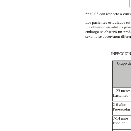
*p<0,05 con respecto a virus
Los pacientes estudiados es
fue obtenido en adultos jóve
embargo se observó un predo
sexo no se observaron diferen
INFECCION
Grupo d
1-23 mese
Lactantes
2-6 años
Pre-escolar
7-14 años
Escolar