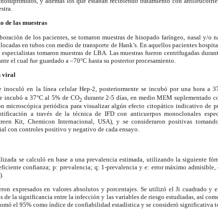
osuprimidos, y además los que estaban recibiendo tratamiento con antileucotrien
stra.
o de las muestras
boración de los pacientes, se tomaron muestras de hisopado faríngeo, nasal y/o n
olocadas en tubos con medio de transporte de Hank’s. En aquellos pacientes hospital
especialistas tomaron muestras de LBA. Las muestras fueron centrifugadas durant
ante el cual fue guardado a –70°C hasta su posterior procesamiento.
 viral
e inoculó en la línea celular Hep-2, posteriormente se incubó por una hora 
 se incubó a 37°C al 5% de CO
durante 2-5 días, en medio MEM suplementado co
2
n microscópica periódica para visualizar algún efecto citopático indicativo de pr
entificación a través de la técnica de IFD con anticuerpos monoclonales espe
reen Kit, Chemicon Internacional, USA), y se consideraron positivas tomando
ial con controles positivo y negativo de cada ensayo.
lizada se calculó en base a una prevalencia estimada, utilizando la siguiente fó
eficiente confianza; p: prevalencia; q: 1-prevalencia y e: error máximo admisible
).
ron expresados en valores absolutos y porcentajes. Se utilizó el Ji cuadrado y e
is de la significancia entre la infección y las variables de riesgo estudiadas, así com
tomó el 95% como índice de confiabilidad estadística y se consideró significativa t