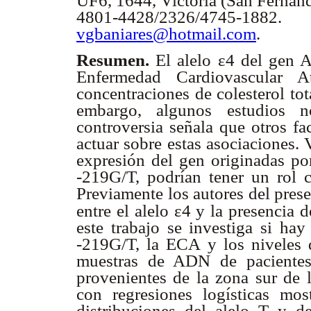
UF6, 1644, Victoria (San Fernand
4801-4428/2326/4745-
vgbaniares@hotmail.com
.
ε
Resumen.
El alelo
4 del gen 
Enfermedad Cardiovascular A
concentraciones de colesterol to
embargo, algunos estudios no
controversia señala que otros fa
actuar sobre estas asociaciones. 
expresión del gen originadas po
-219G/T, podrían tener un rol 
Previamente los autores del pres
ε
entre el alelo
4 y la presencia d
este trabajo se investiga si ha
-219G/T, la ECA y los niveles 
muestras de ADN de pacientes 
provenientes de la zona sur de l
con regresiones logísticas most
distribuciones del alelo T y d