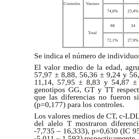
Controles
Varones
74,6%
25,4
88
34
Total
72,1%
27,9
Se indica el número de individuo
El valor medio de la edad, agru
57,97 ± 8,88, 56,36 ± 9,24 y 56,
11,14, 57,95 ± 8,83 y 54,87 ± 
genotipos GG, GT y TT respec
que las diferencias no fueron si
(p=0,177) para los controles.
Los valores medios de CT, c-LDL
del alelo T mostraron diferenc
-7,735 – 16,333), p=0,630 (IC 9
-5,011 – 1,593) respectivamente.