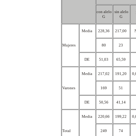
con alelo
sin alelo
G
G
Media
228,36
217,00
Mujeres
80
23
DE
51,03
65,59
Media
217,02
191,20
0,
Varones
169
51
DE
50,56
41,14
Media
220,66
199,22
0,
Total
249
74