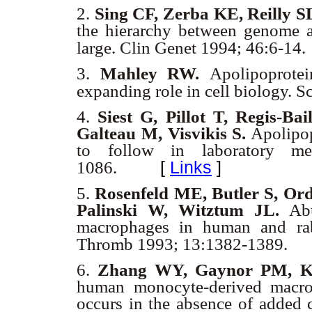
2.
Sing CF, Zerba KE, Reilly S
the hierarchy between genome 
large. Clin Genet 1994; 46:6-14.
3.
Mahley RW.
Apolipoprotei
expanding role in cell biology. 
4.
Siest G, Pillot T, Regis-Ba
Galteau M, Visvikis S.
Apolipop
to follow in laboratory m
[
Links
]
1086.
5.
Rosenfeld ME, Butler S, Or
Palinski W, Witztum JL.
Abu
macrophages in human and rabbi
Thromb 1993; 13:1382-1389.
6.
Zhang WY, Gaynor PM, K
human monocyte-derived macrop
occurs in the absence of added 