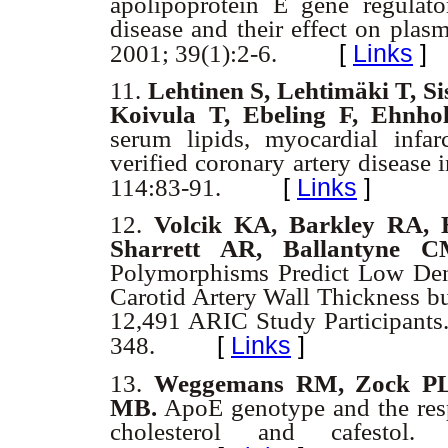
apolipoprotein E gene regulato
disease and their effect on pla
[
Links
]
2001; 39(1):2-6.
11.
Lehtinen S, Lehtimäki T, Si
Koivula T, Ebeling F, Ehnho
serum lipids, myocardial infar
verified coronary artery disease
[
Links
]
114:83-91.
12.
Volcik KA, Barkley RA, 
Sharrett AR, Ballantyne C
Polymorphisms Predict Low Dens
Carotid Artery Wall Thickness bu
12,491 ARIC Study Participants
[
Links
]
348.
13.
Weggemans RM, Zock PL,
MB.
ApoE genotype and the respo
cholesterol and cafestol.