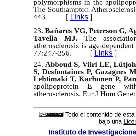
polymorphisms in the apolipopro
The Southampton Atherosclerosi
[
Links
]
443.
23.
Bañares VG, Peterson G, Agu
Tavella MJ.
The associati
atherosclerosis is age-dependen
[
Links
]
77:247-256.
24.
Abboud S, Viiri LE, Lütjoh
S, Desfontaines P, Gazagnes M
Lehtimaki T, Karhunen P, Pa
apolipoprotein E gene with
atherosclerosis. Eur J Hum Genet
Todo el contenido de esta 
bajo una
Lice
Instituto de Investigacion