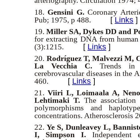
arteriography. Circulation 1974;
18.
Gensini G.
Coronary Arter
[
Links
]
Pub; 1975, p 488.
19.
Miller SA, Dykes DD and P
for extracting DNA from human 
[
Links
]
(3):1215.
20.
Rodríguez T, Malvezzi M, C
La Vecchia C.
Trends in 
cerebrovascular diseases in the 
[
Links
]
460.
21.
Viiri L, Loimaala A, Neno
Lehtimaki T.
The association
polymorphisms and haplotype
concentrations. Atherosclerosis
22.
Ye S, Dunleavey L, Bannist
I, Simpson I.
Independent 