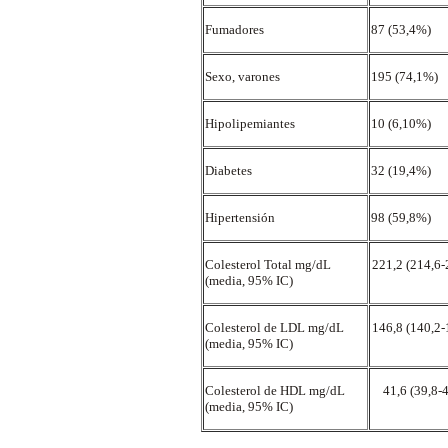
Fumadores
87 (53,4%)
Sexo, varones
195 (74,1%)
Hipolipemiantes
10 (6,10%)
Diabetes
32 (19,4%)
Hipertensión
98 (59,8%)
Colesterol Total mg/dL
221,2 (214,6-
(media, 95% IC)
Colesterol de LDL mg/dL
146,8 (140,2-
(media, 95% IC)
Colesterol de HDL mg/dL
41,6 (39,8-
(media, 95% IC)