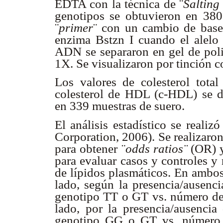
EDTA con la técnica de ¨
Salting
genotipos se obtuvieron en 38
¨
primer
¨ con un cambio de base 
enzima Bstzn I cuando el alelo
ADN se separaron en gel de pol
1X. Se visualizaron por tinción c
Los valores de colesterol tota
colesterol de HDL (c-HDL) se d
en 339 muestras de suero.
El análisis estadístico se realiz
Corporation, 2006). Se realizaron
para obtener ¨
odds ratios¨
(OR)
para evaluar casos y controles y 
de lípidos plasmáticos. En ambos
lado, según la presencia/ausenc
genotipo TT o GT vs. número de
lado, por la presencia/ausenci
genotipo GG o GT vs. número 