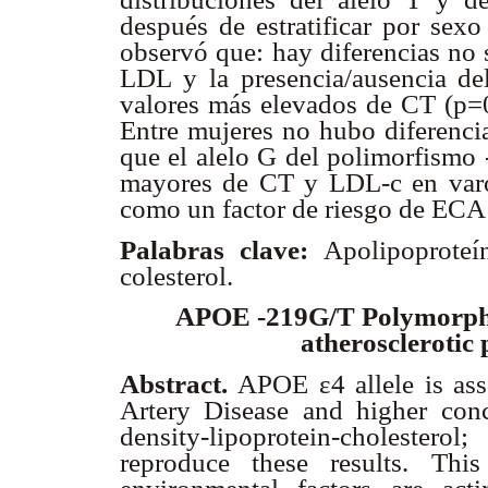
después de estratificar por sexo
observó que: hay diferencias no s
LDL y la presencia/ausencia del
valores más elevados de CT (p=
Entre mujeres no hubo diferencia
que el alelo G del polimorfismo
mayores de CT y LDL-c en varon
como un factor de riesgo de ECA 
Palabras clave:
Apolipoproteín
colesterol.
APOE -219G/T Polymorphism
atherosclerotic 
ε
Abstract.
APOE
4 allele is as
Artery Disease and higher conce
density-lipoprotein-choleste
reproduce these results. Thi