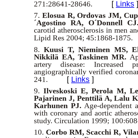
[
Links
271:28641-28646.
7.
Elosua R, Ordovas JM, Cupp
´Agostino RA, O´Donnell C
carotid atherosclerosis in men 
Lipid Res 2004; 45:1868-1875.
8.
Kuusi T, Nieminen MS, E
Nikkilä EA, Taskinen MR.
Ap
artery disease: Increased 
angiographically verified coronar
[
Links
]
241.
9.
Ilveskoski E, Perola M, Le
Pajarinen J, Penttilä A, Lalu
Karhunen PJ.
Age-dependent as
with coronary and aortic athero
study. Circulation 1999; 100:60
10.
Corbo RM, Scacchi R, Vila