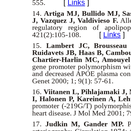
[
Links
]
555.
14.
Artiga MJ, Bullido MJ, Sa
J, Vazquez J, Valdivieso F.
Alle
regulatory region of apolip
[
Links
]
421(2):105-108.
15.
Lambert JC, Brousseau 
Ruidavets JB, Haas B, Cambou
Chartier-Harlin MC, Amouyel
gene promoter polymorphism with
and decreased APOE plasma con
Genet 2000; 1; 9(1): 57-61.
16.
Viitanen L, Pihlajamaki J,
I, Halonen P, Kareinen A, Le
promoter (-219G/T) polymorphis
heart disease. J Mol Med 2001; 
17.
Judkin M, Gander MP.
P