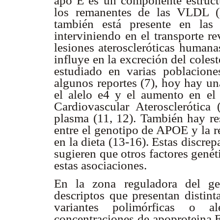
apo E es un componente estruct
los remanentes de las VLDL (
también está presente en las
interviniendo en el transporte re
lesiones ateroscleróticas human
influye en la excreción del coles
estudiado en varias poblacione
algunos reportes (7), hoy hay un
el alelo
e4 y el aumento en el 
Cardiovascular Aterosclerótica
plasma (11, 12). También hay res
entre el genotipo de APOE y la r
en la dieta (13-16). Estas discrep
sugieren que otros factores gené
estas asociaciones.
En la zona reguladora del g
descriptos que presentan distint
variantes polimórficas o al
concentraciones de apoproteina E