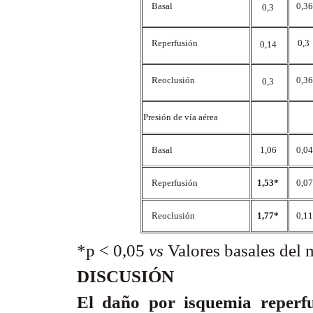
Basal
0,3
0,3
Reperfusión
0,
0,14
Reoclusión
0,3
0,3
Presión de vía aérea
Basal
1,06
0,0
Reperfusión
1,53*
0,0
Reoclusión
1,77*
0,1
*p < 0,05
vs
Valores basales del
DISCUSIÓN
El daño por isquemia reperfu