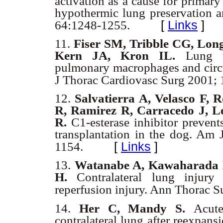
activation as a cause for primary 
hypothermic lung preservation an
[
Links
]
64:1248-1255.
11.
Fiser SM, Tribble CG, Lo
Kern JA, Kron IL.
Lung t
pulmonary macrophages and circul
J Thorac Cardiovasc Surg 2001;
12.
Salvatierra A, Velasco F, 
R, Ramirez R, Carracedo J, L
R.
C1-esterase inhibitor prevent
transplantation in the dog. Am
[
Links
]
1154.
13.
Watanabe A, Kawaharada N
H.
Contralateral lung injury
reperfusion injury. Ann Thorac 
14.
Her C, Mandy S.
Acute
contralateral lung after reexpan