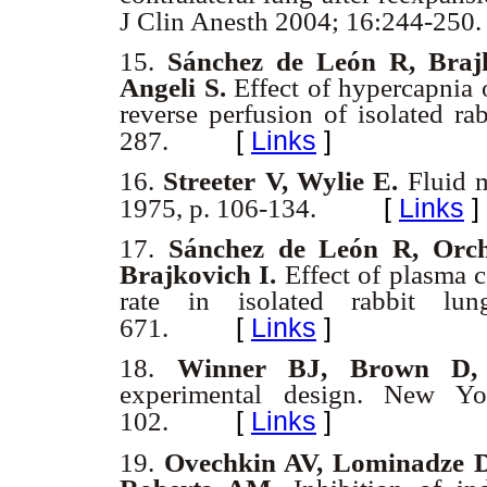
J Clin Anesth 2004; 16:244-250
15.
Sánchez de León R, Brajk
Angeli S.
Effect of hypercapnia o
reverse perfusion of isolated r
[
Links
]
287.
16.
Streeter V, Wylie E.
Fluid m
[
Links
]
1975, p. 106-134.
17.
Sánchez de León R, Orc
Brajkovich I.
Effect of plasma c
rate in isolated rabbit l
[
Links
]
671.
18.
Winner BJ, Brown D, 
experimental design. New Yo
[
Links
]
102.
19.
Ovechkin AV, Lominadze D