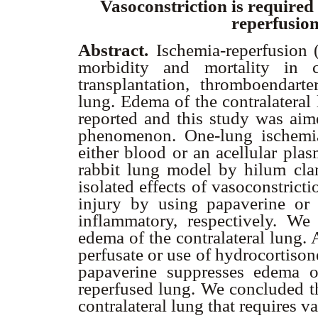
Vasoconstriction is required 
reperfusion
Abstract.
Ischemia-reperfusion (
morbidity and mortality in ce
transplantation, thromboendart
lung. Edema of the contralateral
reported and this study was aime
phenomenon. One-lung ischemia
either blood or an acellular pla
rabbit lung model by hilum clam
isolated effects of vasoconstrict
injury by using papaverine or 
inflammatory, respectively. W
edema of the contralateral lung. 
perfusate or use of hydrocortison
papaverine suppresses edema of
reperfused lung. We concluded t
contralateral lung that requires va