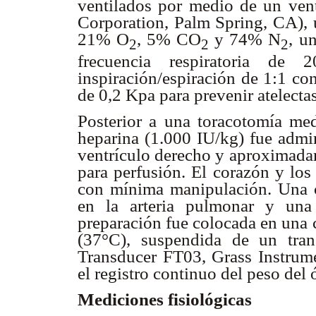
ventilados por medio de un ven
Corporation, Palm Spring, CA),
21% O
, 5% CO
y 74% N
, u
2
2
2
frecuencia respiratoria de 
inspiración/espiración de 1:1 con
de 0,2 Kpa para prevenir atelecta
Posterior a una toracotomía med
heparina (1.000 IU/kg) fue admin
ventrículo derecho y aproximada
para perfusión. El corazón y lo
con mínima manipulación. Una cá
en la arteria pulmonar y una
preparación fue colocada en una 
(37°C), suspendida de un tran
Transducer FT03, Grass Instrum
el registro continuo del peso del
Mediciones fisiológicas