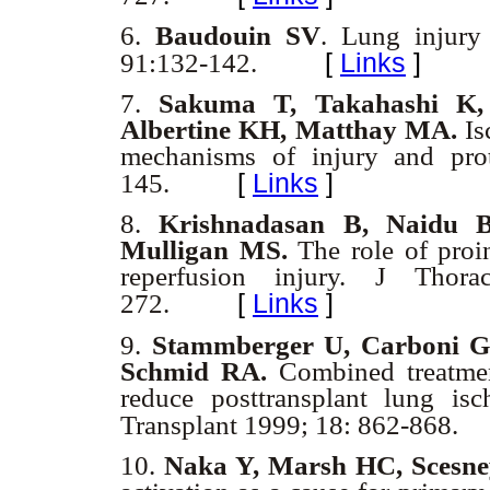
6.
Baudouin SV
. Lung injury
[
Links
]
91:132-142.
7.
Sakuma T, Takahashi K,
Albertine KH, Matthay MA.
Is
mechanisms of injury and pro
[
Links
]
145.
8.
Krishnadasan B, Naidu 
Mulligan MS.
The role of proi
reperfusion injury. J Thor
[
Links
]
272.
9.
Stammberger U, Carboni GL
Schmid RA.
Combined treatme
reduce posttransplant lung isc
Transplant 1999; 18: 862-868.
10.
Naka Y, Marsh HC, Scesne