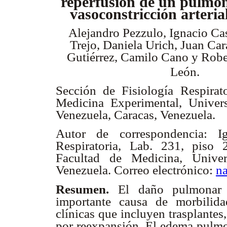
reperfusión de un pulmón
vasoconstricción arteri
Alejandro Pezzulo, Ignacio Ca
Trejo, Daniela Urich, Juan Car
Gutiérrez, Camilo Cano y Robe
León
.
Sección de Fisiología Respirato
Medicina Experimental, Univer
Venezuela, Caracas, Venezuela.
Autor de correspondencia: Ig
Respiratoria, Lab. 231, piso 
Facultad de Medicina, Univer
Venezuela. Correo electrónico:
n
Resumen.
El daño pulmonar 
importante causa de morbilida
clínicas que incluyen trasplante
por reexpansión. El edema pulmon