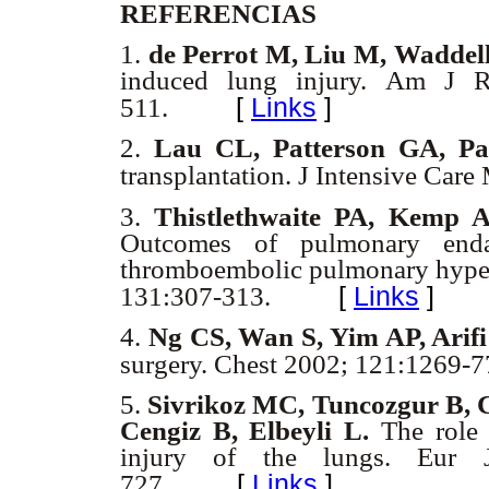
REFERENCIAS
1.
de Perrot M, Liu M, Waddel
induced lung injury. Am J R
[
Links
]
511.
2.
Lau CL, Patterson GA, P
transplantation. J Intensive Car
3.
Thistlethwaite PA, Kemp
Outcomes of pulmonary endar
thromboembolic pulmonary hyper
[
Links
]
131:307-313.
4.
Ng CS, Wan S, Yim AP, Arif
surgery. Chest 2002; 121:1269-7
5.
Sivrikoz MC, Tuncozgur B, 
Cengiz B, Elbeyli L.
The role o
injury of the lungs. Eur 
[
Links
]
727.