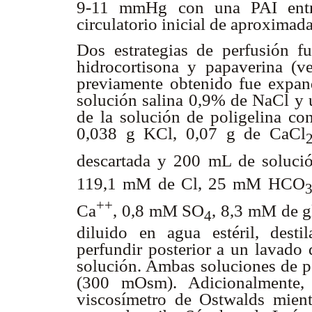
9-11 mmHg con una PAI entr
circulatorio inicial de aproxim
Dos estrategias de perfusión fu
hidrocortisona y papaverina (v
previamente obtenido fue expan
solución salina 0,9% de NaCl y 
de la solución de poligelina con
0,038 g KCl, 0,07 g de CaCl
descartada y 200 mL de soluc
119,1 mM de Cl
, 25 mM HCO
++
Ca
, 0,8 mM SO
, 8,3 mM de g
4
diluido en agua estéril, desti
perfundir posterior a un lavado
solución. Ambas soluciones de p
(300 mOsm). Adicionalmente,
viscosímetro de Ostwalds mien