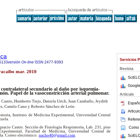
ica
Servicios 
5133
versión On-line
ISSN
2477-9393
Revista
aracaibo mar. 2010
SciELO
Google
ontralateral secundario al daño por isquemia-
ón. Papel de la vasoconstricción arterial pulmonar.
Articulo
 Castro, Humberto Trejo, Daniela Urich, Juan Caraballo, Jeydith
Españo
ez, Camilo Cano y Roberto Sánchez de León
.
Articu
ratoria, Instituto de Medicina Experimental, Universidad Central
zuela.
Referen
nacio Castro. Sección de Fisiología Respiratoria, Lab. 231, piso
Como c
Experimental, Facultad de Medicina, Universidad Central de
la. Correo electrónico:
nacho40@gmail.com
.
SciELO