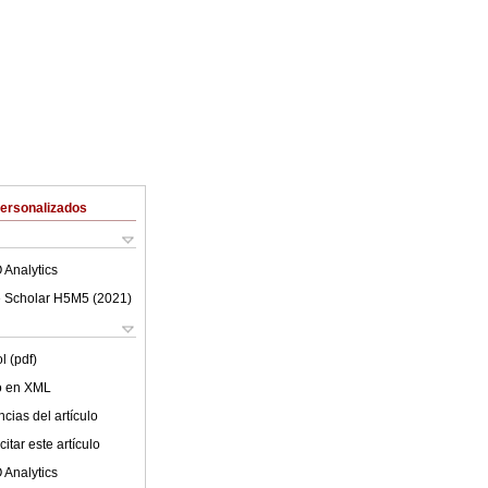
Personalizados
 Analytics
 Scholar H5M5 (
2021
)
l (pdf)
lo en XML
cias del artículo
itar este artículo
 Analytics