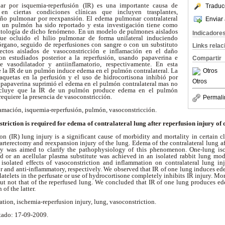
r por isquemia-reperfusión (IR) es una importante causa de
Traduc
en ciertas condiciones clínicas que incluyen trasplantes,
ño pulmonar por reexpansión. El edema pulmonar contralateral
Enviar 
e un pulmón ha sido reportado y esta investigación tiene como
opatología de dicho fenómeno. En un modelo de pulmones aislados
Indicadore
ue ocluido el hilio pulmonar de forma unilateral induciendo
rgano, seguido de reperfusiones con sangre o con un substituto
Links rela
fectos aislados de vasoconstricción e inflamación en el daño
ron estudiados posterior a la reperfusión, usando papaverina e
Compartir
 vasodilatador y antiinflamatorio, respectivamente. En esta
e la IR de un pulmón induce edema en el pulmón contralateral. La
Otros
aquetas en la perfusión y el uso de hidrocortisona inhibió por
Otros
 papaverina suprimió el edema en el pulmón contralateral mas no
oncluye que la IR de un pulmón produce edema en el pulmón
 requiere la presencia de vasoconstricción.
Permali
amación, isquemia-reperfusión, pulmón, vasoconstricción.
triction is required for edema of contralateral lung after reperfusion injury of 
on (IR) lung injury is a significant cause of morbidity and mortality in certain cl
rterectomy and reexpansion injury of the lung. Edema of the contralateral lung af
dy was aimed to clarify the pathophysiology of this phenomenon. One-lung i
od or an acellular plasma substitute was achieved in an isolated rabbit lung mo
 isolated effects of vasoconstriction and inflammation on contralateral lung i
r and anti-inflammatory, respectively. We observed that IR of one lung induces ede
atelets in the perfusate or use of hydrocortisone completely inhibits IR injury. Mo
but not that of the reperfused lung. We concluded that IR of one lung produces ed
 of the latter.
ion, ischemia-reperfusion injury, lung, vasoconstriction.
tado: 17-09-2009.