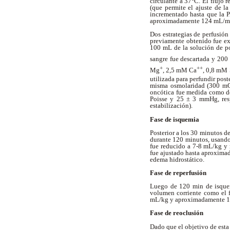
circulante a 37°C. El flujo 
(que permite el ajuste de l
incrementado hasta que la P
aproximadamente 124 mL/m
Dos estrategias de perfusión
previamente obtenido fue ex
100 mL de la solución de po
sangre fue descartada y 20
+
++
Mg
, 2,5 mM Ca
, 0,8 mM
utilizada para perfundir pos
misma osmolaridad (300 mOs
oncótica fue medida como de
Poisse y 25 ± 3 mmHg, resp
estabilización).
Fase de isquemia
Posterior a los 30 minutos de
durante 120 minutos, usando
fue reducido a 7-8 mL/kg y 
fue ajustado hasta aproxima
edema hidrostático.
Fase de reperfusión
Luego de 120 min de isquemi
volumen corriente como el fl
mL/kg y aproximadamente 1
Fase de reoclusión
Dado que el objetivo de esta 