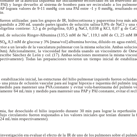
retornante de la aurícula izquierda fue inicialmente recolectado en un reservorio ab
a PAI) y luego devuelto al sistema de bombeo para ser recirculado a los pulmone
AP lograra valores de 9-11 mmHg con una PAI entre -1 y 0 mmHg, resultando en f
in.
 fueron utilizadas: para los grupos de IR, hidrocortisona y papaverina (vea más ad
pandido a 200 mL usando partes iguales de solución salina 0,9% de NaCl y una 
ligelina contiene: 3,5 g de poligelina, 0,85 g NaCl, 0,038 g KCl, 0,07 g de CaC
+
0 mL de solución Ringer-Albumina (135,5 mM de Na
, 119,1 mM de Cl
, 25 mM 
 SO
, 8,3 mM de glucosa y 3% [masa/vol] albumina bovina, diluido en agua estéril, 
4
terior a un lavado de la vasculatura pulmonar con la misma solución. Ambas solucio
m). Adicionalmente, la viscosidad fue medida usando un viscosímetro de Ostwal
scribe Sánchez de León y col. (17). Ambas soluciones mostraron la misma viscosi
ectivamente). Todas las preparaciones tuvieron un tiempo inicial de estabiliz
 estabilización inicial, las estructuras del hilio pulmonar izquierdo fueron ocluida
 una pinza de oclusión vascular para así lograr hipoxia e isquemia del pulmón izq
medido para mantener una PVA constante y evitar volu-barotrauma del pulmón vent
damente 64 mL/min y medido para mantener una PAP y PAI constante, evitar el rec
a, fue desocluido el hilio izquierdo durante 30 min para lograr la reperfusió
ujo circulatorio fueron reajustados a los valores iniciales que tenían durante la 
24 mL/min respectivamente).
investigación era evaluar el efecto de la IR de uno de los pulmones sobre el pulmón