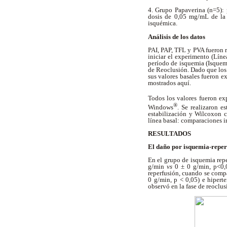
4. Grupo Papaverina (n=5): 
dosis de 0,05 mg/mL de la 
isquémica.
Análisis de los datos
PAI, PAP, TFL y PVA fueron r
iniciar el experimento (Lín
período de isquemia (Isquemi
de Reoclusión. Dado que los
sus valores basales fueron e
mostrados aquí.
Todos los valores fueron ex
®
Windows
. Se realizaron e
estabilización y Wilcoxon 
línea basal: comparaciones i
RESULTADOS
El daño por isquemia-reper
En el grupo de isquemia repe
g/min
vs
0 ± 0 g/min, p<0,
reperfusión, cuando se comp
0 g/min, p < 0,05) e hiper
observó en la fase de reoclu