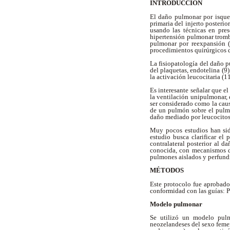
INTRODUCCIÓN
El daño pulmonar por isquem
primaria del injerto posteri
usando las técnicas en pre
hipertensión pulmonar trom
pulmonar por reexpansión (
procedimientos quirúrgicos d
La fisiopatología del daño p
del plaquetas, endotelina (9
la activación leucocitaria (1
Es interesante señalar que e
la ventilación unipulmonar,
ser considerado como la caus
de un pulmón sobre el pulmó
daño mediado por leucocitos 
Muy pocos estudios han sid
estudio busca clarificar el
contralateral posterior al 
conocida, con mecanismos d
pulmones aislados y perfund
MÉTODOS
Este protocolo fue aprobado
conformidad con las guías: P
Modelo pulmonar
Se utilizó un modelo pulm
neozelandeses del sexo feme