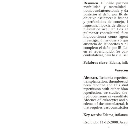
Resumen.
El daño pulmona
morbilidad y mortalidad 
tromboendarterectomía y da
posterior al daño por IR d
objetivo esclarecer la fisi
y perfundidos de conejo, f
isquemia/hipoxia de dicho ó
plasmático acelular. Los e
pulmonar contralateral fue
hidrocortisona como agente
investigación se observó qu
ausencia de leucocitos y pl
completo el daño por IR. La
en el reperfundido. Se c
contralateral, para lo cual se
Palabras clave:
Edema, infl
Vasocons
Abstract.
Ischemia-reperfusi
transplantation, thromboenda
been reported and this stu
reperfusion with either blo
reperfusion, we studied the
hydrocortisone as vasodilato
Absence of leukocytes and pl
edema of the contralateral, 
that requires vasoconstriction
Key words:
Edema, inflammat
Recibido: 11-12-2008. Acep