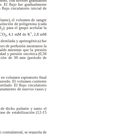
ierto, con niveles graduables
s. El flujo fue gradualmente
lujo circulatorio inicial de
elante), el volumen de sangre
solución de poligenina (cada
l
); para el grupo acelular la
2
+
HCO
, 4,1 mM de K
, 2,8 mM
3
destilada y aprirogénica) fue
nes de perfusión mostraron la
ds mientras que la presión
dad y presión oncótica (0,56
ación de 30 min (período de
s en volumen espiratorio final
uierdo. El volumen corriente
ilado. El flujo circulatorio
lutamiento de nuevos vasos y
n de dicho pulmón y tanto el
fase de estabilización (12-15
 contralateral, se requería de