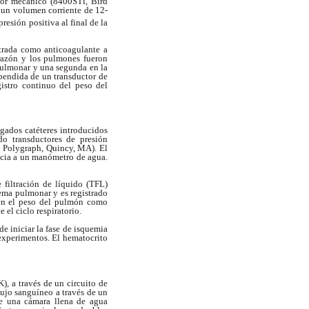
dor mecánico (8400STi, Bird
, un volumen corriente de 12-
resión positiva al final de la
strada como anticoagulante a
razón y los pulmones fueron
pulmonar y una segunda en la
spendida de un transductor de
istro continuo del peso del
lgados catéteres introducidos
o transductores de presión
9 Polygraph, Quincy, MA). El
rencia a un manómetro de agua.
 filtración de líquido (TFL)
ema pulmonar y es registrado
 en el peso del pulmón como
 el ciclo respiratorio.
 iniciar la fase de isquemia
experimentos. El hematocrito
, a través de un circuito de
lujo sanguíneo a través de un
de una cámara llena de agua