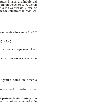
utos finales, aislándolo del
l pulmón derecho) se pudieron
 a los valores de la fase de
es de cambio en la PAP, PAI,
n de vía aérea entre 1 y 1,2
35 y 7,45.
 minutos de isquemia, al ser
s. De esta forma se excluyen
.
ligenina, como fue descrita
dicamento fue añadido a este
s pertenecientes a este grupo
os a la solución de perfusión