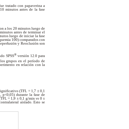
fue tratado con papaverina a
10 minutos antes de la fase
ron a los 20 minutos luego de
minutos antes de terminar el
utos luego de iniciar la fase
isquemia 100) comparados con
 Reperfusión y Reoclusión son
®
ando SPSS
versión 12.0 para
 los grupos en el período de
erimento en relación con la
gnificativo (TFL = 1,7 ± 0,1
 p<0,05) durante la fase de
 (TFL = 1,9 ± 0,1 g/min
vs
0 ±
ntralateral aislado. Esto se