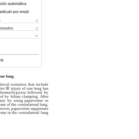
ción automática
articulo por email
s
cionados
nk
one lung.
inical scenarios that include
ter IR injury of one lung has
schemia/hypoxia followed by
del by hilum clamping. After
njury by using papaverine or
ma of the contralateral lung.
reover, papaverine suppresses
ema in the contralateral lung