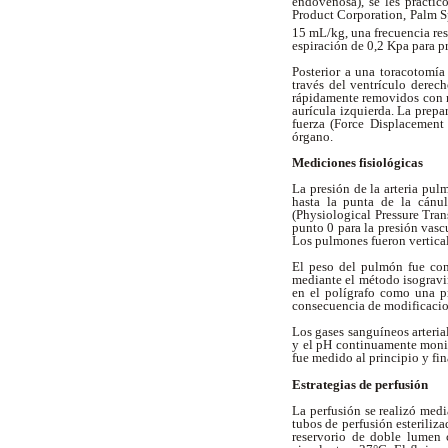
endovenosa), se les practi
Product Corporation, Palm 
15 mL/kg, una frecuencia resp
espiración de 0,2 Kpa para pr
Posterior a una toracotomía
través del ventrículo dere
rápidamente removidos con m
aurícula izquierda. La prepa
fuerza (Force Displacement
órgano.
Mediciones fisiológicas
La presión de la arteria pul
hasta la punta de la cánu
(Physiological Pressure Tra
punto 0 para la presión vas
Los pulmones fueron vertical
El peso del pulmón fue cont
mediante el método isogravi
en el polígrafo como una p
consecuencia de modificacion
Los gases sanguíneos arteri
y el pH continuamente monit
fue medido al principio y f
Estrategias de perfusión
La perfusión se realizó med
tubos de perfusión esteriliz
reservorio de doble lumen 