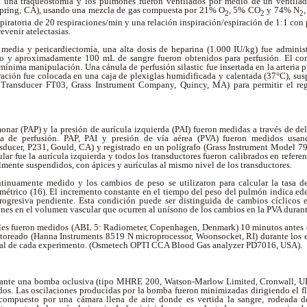
có una traqueostomía y los pulmones fueron ventilados por medio de un ventila
Spring, CA), usando una mezcla de gas compuesta por 21% O
, 5% CO
y 74% N
2
2
2
iratoria de 20 respiraciones/min y una relación inspiración/espiración de 1:1 con p
evenir atelectasias.
 media y pericardiectomía, una alta dosis de heparina (1.000 IU/kg) fue admini
cho y aproximadamente 100 mL de sangre fueron obtenidos para perfusión. El co
ínima manipulación. Una cánula de perfusión silastic fue insertada en la arteria 
ración fue colocada en una caja de plexiglas humidificada y calentada (37°C), su
 Transducer FT03, Grass Instrument Company, Quincy, MA) para permitir el reg
monar (PAP) y la presión de aurícula izquierda (PAI) fueron medidas a través de de
la de perfusión. PAP, PAI y presión de vía aérea (PVA) fueron medidos usand
nsducer, P231, Gould, CA) y registrado en un polígrafo (Grass Instrument Model 7
cular fue la aurícula izquierda y todos los transductores fueron calibrados en refe
mente suspendidos, con ápices y aurículas al mismo nivel de los transductores.
inuamente medido y los cambios de peso se utilizaron para calcular la tasa de
métrico (16). El incremento constante en el tiempo del peso del pulmón indica ed
rogresiva pendiente. Esta condición puede ser distinguida de cambios cíclicos
es en el volumen vascular que ocurren al unísono de los cambios en la PVA durante
ales fueron medidos (ABL 5: Radiometer, Copenhagen, Denmark) 10 minutos antes de
oreado (Hanna Instruments 8519 N microprocessor, Woonsocket, RI) durante los 
inal de cada experimento. (Osmetech OPTI CCA Blood Gas analyzer PD7016, USA).
iante una bomba oclusiva (tipo MHRE 200, Watson-Marlow Limited, Cronwall, UK)
ados. Las oscilaciones producidas por la bomba fueron minimizadas dirigiendo el f
compuesto por una cámara llena de aire donde es vertida la sangre, rodeada 