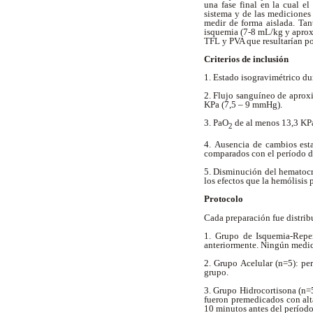
una fase final en la cual e
sistema y de las mediciones 
medir de forma aislada. Tan
isquemia (7-8 mL/kg y aprox
TFL y PVA que resultarían po
Criterios de inclusión
1. Estado isogravimétrico du
2. Flujo sanguíneo de aprox
KPa (7,5 – 9 mmHg).
3. PaO
de al menos 13,3 K
2
4. Ausencia de cambios esta
comparados con el período d
5. Disminución del hematocr
los efectos que la hemólisis 
Protocolo
Cada preparación fue distrib
1. Grupo de Isquemia-Reper
anteriormente. Ningún medic
2. Grupo Acelular (n=5): pe
grupo.
3. Grupo Hidrocortisona (n=5
fueron premedicados con alta
10 minutos antes del períod