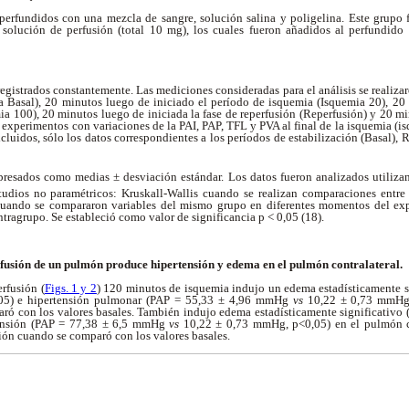
perfundidos con una mezcla de sangre, solución salina y poligelina. Este grupo 
solución de perfusión (total 10 mg), los cuales fueron añadidos al perfundido 
egistrados constantemente. Las mediciones consideradas para el análisis se realiza
ea Basal), 20 minutos luego de iniciado el período de isquemia (Isquemia 20), 20 
a 100), 20 minutos luego de iniciada la fase de reperfusión (Reperfusión) y 20 min
 experimentos con variaciones de la PAI, PAP, TFL y PVA al final de la isquemia (
xcluidos, sólo los datos correspondientes a los períodos de estabilización (Basal),
presados como medias ± desviación estándar. Los datos fueron analizados utiliz
studios no paramétricos: Kruskall-Wallis cuando se realizan comparaciones entre
cuando se compararon variables del mismo grupo en diferentes momentos del exp
ntragrupo. Se estableció como valor de significancia p < 0,05 (18).
fusión de un pulmón produce hipertensión y edema en el pulmón contralateral.
rfusión (
Figs. 1 y 2
) 120 minutos de isquemia indujo un edema estadísticamente si
05) e hipertensión pulmonar (PAP = 55,33 ± 4,96 mmHg
vs
10,22 ± 0,73 mmHg,
aró con los valores basales. También indujo edema estadísticamente significativo
tensión (PAP = 77,38 ± 6,5 mmHg
vs
10,22 ± 0,73 mmHg, p<0,05) en el pulmón co
sión cuando se comparó con los valores basales.