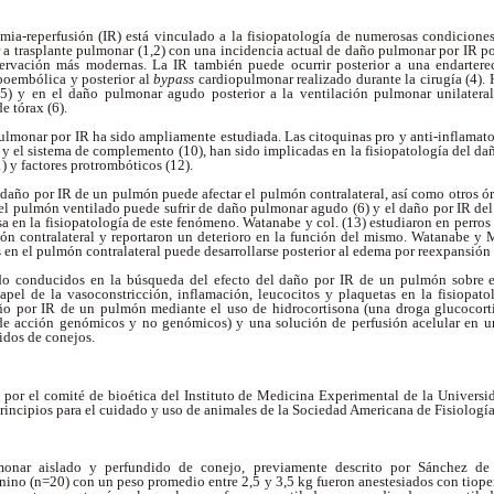
ia-reperfusión (IR) está vinculado a la fisiopatología de numerosas condiciones 
or a trasplante pulmonar (1,2) con una incidencia actual de daño pulmonar por IR p
servación más modernas. La IR también puede ocurrir posterior a una endarter
boembólica y posterior al
bypass
cardiopulmonar realizado durante la cirugía (4).
5) y en el daño pulmonar agudo posterior a la ventilación pulmonar unilateral 
e tórax (6).
ulmonar por IR ha sido ampliamente estudiada. Las citoquinas pro y anti-inflamatoria
) y el sistema de complemento (10), han sido implicadas en la fisiopatología del d
1) y factores protrombóticos (12).
l daño por IR de un pulmón puede afectar el pulmón contralateral, así como otros ór
 el pulmón ventilado puede sufrir de daño pulmonar agudo (6) y el daño por IR de
a en la fisiopatología de este fenómeno. Watanabe y col. (13) estudiaron en perros 
n contralateral y reportaron un deterioro en la función del mismo. Watanabe y 
en el pulmón contralateral puede desarrollarse posterior al edema por reexpansió
o conducidos en la búsqueda del efecto del daño por IR de un pulmón sobre el
 papel de la vasoconstricción, inflamación, leucocitos y plaquetas en la fisiopa
daño por IR de un pulmón mediante el uso de hidrocortisona (una droga glucocorti
e acción genómicos y no genómicos) y una solución de perfusión acelular en 
idos de conejos.
 por el comité de bioética del Instituto de Medicina Experimental de la Universi
rincipios para el cuidado y uso de animales de la Sociedad Americana de Fisiologí
onar aislado y perfundido de conejo, previamente descrito por Sánchez de
nino (n=20) con un peso promedio entre 2,5 y 3,5 kg fueron anestesiados con tiope