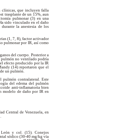
clínicas, que incluyen falla
ost trasplante de un 15%, aun
ectomía pulmonar (3) en una
 Ha sido vinculado en el daño
durante la anestesia de los
s (1, 7, 8), factor activador
año pulmonar por IR, así como
ganos del cuerpo. Posterior a
l pulmón no ventilado podría
el efecto producido por la IR
Mandy (14) reportaron que el
n de un pulmón.
 pulmón contralateral. Este
tología del edema del pulmón
coide anti-inflamatoria bien
un modelo de daño por IR en
dad Central de Venezuela, en
a.
 León y col. (15). Conejos
ntal sódico (30-40 mg/kg vía