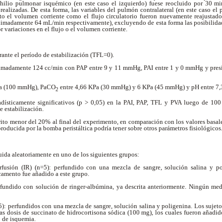
l hilio pulmonar isquémico (en este caso el izquierdo) fuese reocluido por 30 min
realizadas. De esta forma, las variables del pulmón contralateral (en este caso e
to el volumen corriente como el flujo circulatorio fueron nuevamente reajustados
imadamente 64 mL/min respectivamente), excluyendo de esta forma las posibilidad
r variaciones en el flujo o el volumen corriente.
rante el período de estabilización (TFL=0).
imadamente 124 cc/min con PAP entre 9 y 11 mmHg, PAI entre 1 y 0 mmHg y presió
Pa (100 mmHg), PaCO
entre 4,66 KPa (30 mmHg) y 6 KPa (45 mmHg) y pH entre 7,
2
dísticamente significativos (p > 0,05) en la PAI, PAP, TFL y PVA luego de 100
e estabilización.
ito menor del 20% al final del experimento, en comparación con los valores basale
producida por la bomba peristáltica podría tener sobre otros parámetros fisiológicos
uida aleatoriamente en uno de los siguientes grupos:
fusión (IR) (n=5): perfundido con una mezcla de sangre, solución salina y po
amento fue añadido a este grupo.
rfundido con solución de ringer-albúmina, ya descrita anteriormente. Ningún me
): perfundidos con una mezcla de sangre, solución salina y poligenina. Los sujeto
s dosis de succinato de hidrocortisona sódica (100 mg), los cuales fueron añadid
o de isquemia.