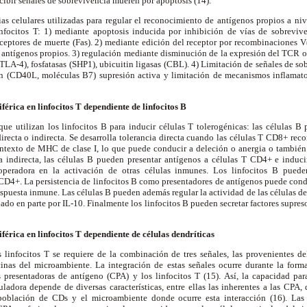
ecibir señales de sobrevivencia mueren por apoptosis (14).
ias celulares utilizadas para regular el reconocimiento de antígenos propios a niv
infocitos T: 1) mediante apoptosis inducida por inhibición de vías de sobrevi
eceptores de muerte (Fas). 2) mediante edición del receptor por recombinaciones V
antígenos propios. 3) regulación mediante disminución de la expresión del TCR o
CTLA-4), fosfatasas (SHP1), ubicuitin ligasas (CBL). 4) Limitación de señales de sob
ón (CD40L, moléculas B7) supresión activa y limitación de mecanismos inflamato
férica en linfocitos T dependiente de linfocitos B
ue utilizan los linfocitos B para inducir células T tolerogénicas: las células B 
recta o indirecta. Se desarrolla tolerancia directa cuando las células T CD8+ re
ontexto de MHC de clase I, lo que puede conducir a deleción o anergia o también 
indirecta, las células B pueden presentar antígenos a células T CD4+ e induci
eradora en la activación de otras células inmunes. Los linfocitos B pueden
 CD4+. La persistencia de linfocitos B como presentadores de antígenos puede cond
espuesta inmune. Las células B pueden además regular la actividad de las células d
ado en parte por IL-10. Finalmente los linfocitos B pueden secretar factores supreso
férica en linfocitos T dependiente de células dendríticas
s linfocitos T se requiere de la combinación de tres señales, las provenientes d
cinas del microambiente. La integración de estas señales ocurre durante la form
as presentadoras de antígeno (CPA) y los linfocitos T (15). Así, la capacidad par
uladora depende de diversas características, entre ellas las inherentes a las CPA
población de CDs y el microambiente donde ocurre esta interacción (16). La