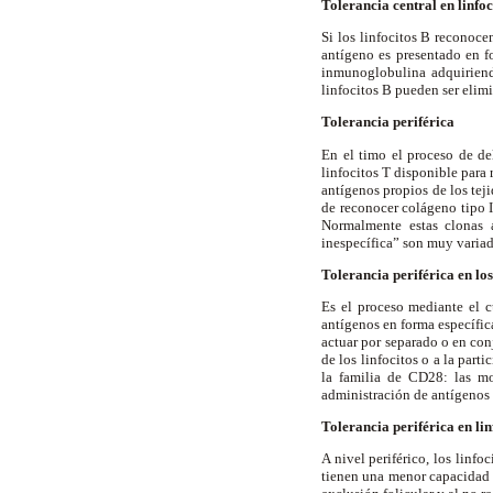
Tolerancia central en linfoc
Si los linfocitos B reconoce
antígeno es presentado en f
inmunoglobulina adquiriendo
linfocitos B pueden ser elim
Tolerancia periférica
En el timo el proceso de de
linfocitos T disponible para
antígenos propios de los tej
de reconocer colágeno tipo I
Normalmente estas clonas a
inespecífica” son muy variado
Tolerancia periférica en los
Es el proceso mediante el c
antígenos en forma específic
actuar por separado o en con
de los linfocitos o a la par
la familia de CD28: las m
administración de antígenos
Tolerancia periférica en lin
A nivel periférico, los linf
tienen una menor capacidad 