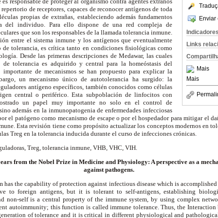
es responsable de proteger al organismo contra agentes extraños
Traduç
 repertorio de receptores, capaces de reconocer antígenos de toda
oléculas propias de extrañas, estableciendo además fundamentos
Enviar 
ca del individuo. Para ello dispone de una red compleja de
ulares que son los responsables de la llamada tolerancia inmune.
Indicadore
ción entre el sistema inmune y los antígenos que eventualmente
Links rela
 de tolerancia, es crítica tanto en condiciones fisiológicas como
tología. Desde las primeras descripciones de Medawar, las cuales
Compartilh
de tolerancia es adquirido y central para la homeóstasis del
Mais
 importante de mecanismos se han propuesto para explicar la
bargo, un mecanismo único de autotolerancia ha surgido: la
Mais
reguladores antígeno específicos, también conocidos como células
igen central o periférico. Esta subpoblación de linfocitos con
Permali
mostrado un papel muy importante no solo en el control de
sino además en la inmunopatogenia de enfermedades infecciosas
 por el patógeno como mecanismo de escape o por el hospedador para mitigar el dañ
nmune. Esta revisión tiene como propósito actualizar los conceptos modernos en to
lulas Treg en la tolerancia inducida durante el curso de infecciones crónicas.
eguladoras, Treg, tolerancia inmune, VHB, VHC, VIH.
ears from the Nobel Prize in Medicine and Physiology: A perspective as a mec
against pathogens.
has the capability of protection against infectious disease which is accomplished
ive to foreign antigens, but it is tolerant to self-antigens, establishing biolog
nd non-self is a central property of the immune system, by using complex netwo
ent autoimmunity; this function is called immune tolerance. Thus, the Interacti
generation of tolerance and it is critical in different physiological and pathologica