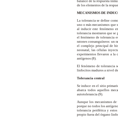
balance de la respuesta inmu
de los elementos de la respue
MECANISMOS DE INDUC
La tolerancia se define como
uno o más mecanismos que sup
al inducir este fenómeno e
tolerancia mostraron que se 
el fenómeno de tolerancia es
ratones consanguíneos: un ra
el complejo principal de hi
neonatal, las células inyec
experimentos llevaron a la c
antígenos (8).
El fenómeno de tolerancia se
linfocitos maduros a nivel de
Tolerancia central
Se induce en el sitio primari
abarca todos aquellos meca
autotolerancia (9).
Aunque los mecanismos de to
porque no todos los antígenos
tolerancia periférica y esto
propio fuera del órgano linfo