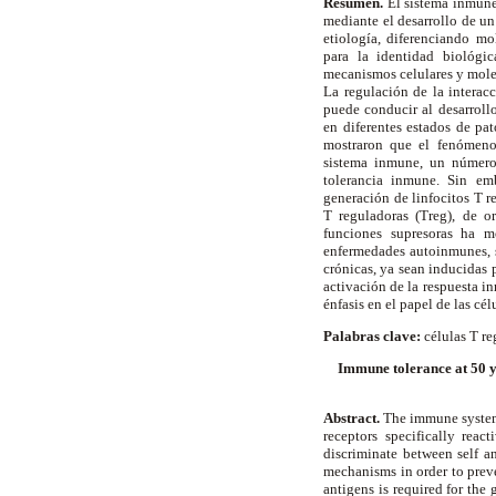
Resumen.
El sistema inmune 
mediante el desarrollo de un
etiología, diferenciando m
para la identidad biológi
mecanismos celulares y molec
La regulación de la interac
puede conducir al desarrollo
en diferentes estados de pa
mostraron que el fenómeno 
sistema inmune, un número
tolerancia inmune. Sin em
generación de linfocitos T 
T reguladoras (Treg), de or
funciones supresoras ha 
enfermedades autoinmunes, 
crónicas, ya sean inducidas
activación de la respuesta i
énfasis en el papel de las cé
Palabras clave:
células T r
Immune tolerance at 50 y
Abstract.
The immune system 
receptors specifically react
discriminate between self a
mechanisms in order to prev
antigens is required for the 