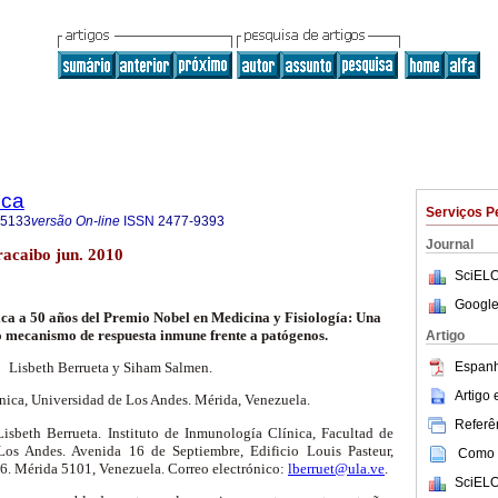
ica
Serviços P
-5133
versão On-line
ISSN
2477-9393
Journal
aracaibo jun. 2010
SciELO
Google
ca a 50 años del Premio Nobel en Medicina y Fisiología: Una
 mecanismo de respuesta inmune frente a patógenos.
Artigo
Espanh
Lisbeth Berrueta y Siham Salmen.
Artigo
ínica, Universidad de Los Andes. Mérida, Venezuela.
Referên
isbeth Berrueta. Instituto de Inmunología Clínica, Facultad de
os Andes. Avenida 16 de Septiembre, Edificio Louis Pasteur,
Como c
 Mérida 5101, Venezuela. Correo electrónico:
lberruet@ula.ve
.
SciELO