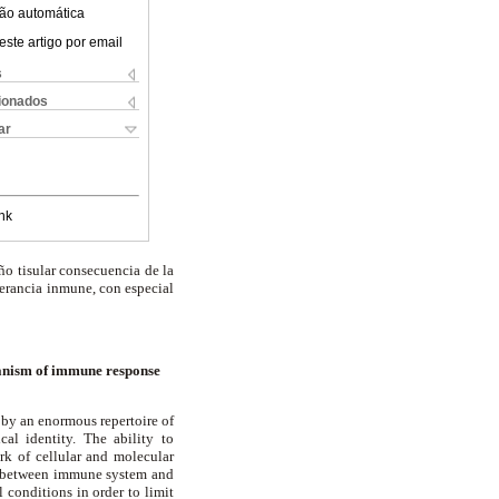
ão automática
este artigo por email
s
cionados
ar
nk
o tisular consecuencia de la
lerancia inmune, con especial
hanism of immune response
 by an enormous repertoire of
ical identity. The ability to
rk of cellular and molecular
on between immune system and
l conditions in order to limit