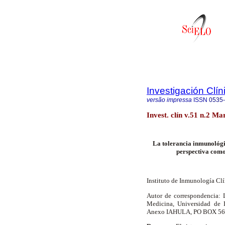
Investigación Clín
versão impressa
ISSN
0535
Invest. clín v.51 n.2 M
La tolerancia inmunológi
perspectiva como
Instituto de Inmunología Cl
Autor de correspondencia: L
Medicina, Universidad de L
Anexo IAHULA, PO BOX 566.