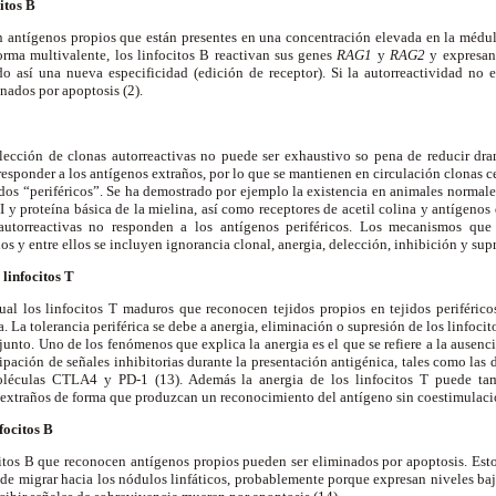
itos B
n antígenos propios que están presentes en una concentración elevada en la médul
orma multivalente, los linfocitos B reactivan sus genes
RAG1
y
RAG2
y expresan
 así una nueva especificidad (edición de receptor). Si la autorreactividad no e
inados por apoptosis (2).
lección de clonas autorreactivas no puede ser exhaustivo so pena de reducir dra
 responder a los antígenos extraños, por lo que se mantienen en circulación clonas c
idos “periféricos”. Se ha demostrado por ejemplo la existencia en animales normale
I y proteína básica de la mielina, así como receptores de acetil colina y antígenos 
utorreactivas no responden a los antígenos periféricos. Los mecanismos que
s y entre ellos se incluyen ignorancia clonal, anergia, delección, inhibición y sup
 linfocitos T
ual los linfocitos T maduros que reconocen tejidos propios en tejidos periférico
a. La tolerancia periférica se debe a anergia, eliminación o supresión de los linfoc
junto. Uno de los fenómenos que explica la anergia es el que se refiere a la ausenc
ticipación de señales inhibitorias durante la presentación antigénica, tales como la
oléculas CTLA4 y PD-1 (13). Además la anergia de los linfocitos T puede tam
 extraños de forma que produzcan un reconocimiento del antígeno sin coestimulaci
focitos B
ocitos B que reconocen antígenos propios pueden ser eliminados por apoptosis. Esto
de migrar hacia los nódulos linfáticos, probablemente porque expresan niveles b