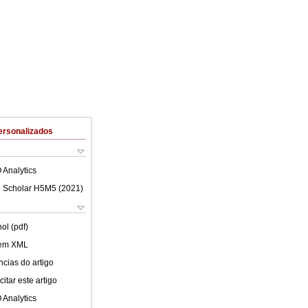
ersonalizados
 Analytics
 Scholar H5M5 (
2021
)
ol (pdf)
 em XML
cias do artigo
itar este artigo
 Analytics