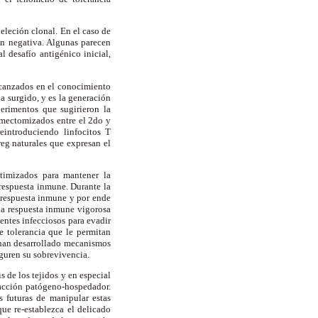
eleción clonal. En el caso de
ión negativa. Algunas parecen
 desafío antigénico inicial,
lcanzados en el conocimiento
a surgido, y es la generación
erimentos que sugirieron la
timectomizados entre el 2do y
eintroduciendo linfocitos T
reg naturales que expresan el
timizados para mantener la
 respuesta inmune. Durante la
a respuesta inmune y por ende
una respuesta inmune vigorosa
gentes infecciosos para evadir
e tolerancia que le permitan
 han desarrollado mecanismos
eguren su sobrevivencia.
 de los tejidos y en especial
racción patógeno-hospedador.
s futuras de manipular estas
que re-establezca el delicado