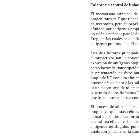
Tolerancia central de linfoc
El mecanismo principal de t
progenitores de T que tienen 
de receptores, pero su papel
afinidad por antígenos pro
no están diseñados para la d
Treg, de las cuales se deta
antígenos propios en el Timo
Los dos factores principal
autorreactivos son: la concen
expresión de antígenos propi
como factor de transcripción
la presentación de éstos a
propio/MHC con alta afinidad
proceso afecta tanto a las p
es un mecanismo de toleranc
repertorio de los linfocitos
que le son presentados a con
El proceso de tolerancia cen
propios ya que estas célula
clonal de células T autorrea
central sea eficiente, los 
antígenos restringidos por
establecer y mantener la auto