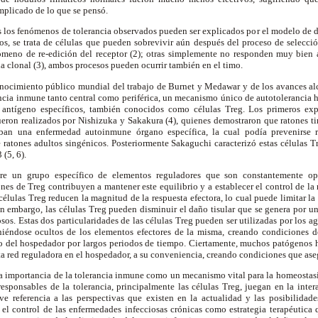
mplicado de lo que se pensó.
 los fenómenos de tolerancia observados pueden ser explicados por el modelo de d
vos, se trata de células que pueden sobrevivir aún después del proceso de selecc
meno de re-edición del receptor (2); otras simplemente no responden muy bien al
a clonal (3), ambos procesos pueden ocurrir también en el timo.
nocimiento público mundial del trabajo de Burnet y Medawar y de los avances a
cia inmune tanto central como periférica, un mecanismo único de autotolerancia h
s antígeno específicos, también conocidos como células Treg. Los primeros exp
fueron realizados por Nishizuka y Sakakura (4), quienes demostraron que ratones 
aban una enfermedad autoinmune órgano específica, la cual podía prevenirse r
ratones adultos singénicos. Posteriormente Sakaguchi caracterizó estas células T
 (5, 6).
re un grupo específico de elementos reguladores que son constantemente op
nes de Treg contribuyen a mantener este equilibrio y a establecer el control de la
células Treg reducen la magnitud de la respuesta efectora, lo cual puede limitar l
Sin embargo, las células Treg pueden disminuir el daño tisular que se genera por 
sos. Estas dos particularidades de las células Treg pueden ser utilizadas por los a
iéndose ocultos de los elementos efectores de la misma, creando condiciones d
tro del hospedador por largos periodos de tiempo. Ciertamente, muchos patógenos
a red reguladora en el hospedador, a su conveniencia, creando condiciones que as
 la importancia de la tolerancia inmune como un mecanismo vital para la homeostasis
responsables de la tolerancia, principalmente las células Treg, juegan en la inte
e referencia a las perspectivas que existen en la actualidad y las posibilidade
el control de las enfermedades infecciosas crónicas como estrategia terapéutica 