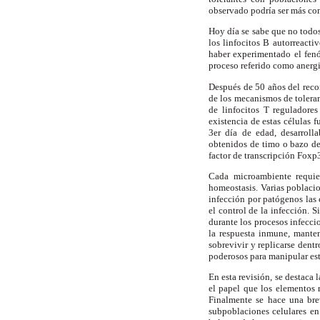
observado podría ser más co
Hoy día se sabe que no todos
los linfocitos B autorreacti
haber experimentado el fenó
proceso referido como anergi
Después de 50 años del reco
de los mecanismos de toleran
de linfocitos T reguladore
existencia de estas células 
3er día de edad, desarroll
obtenidos de timo o bazo de 
factor de transcripción Foxp3
Cada microambiente requie
homeostasis. Varias poblacio
infección por patógenos las 
el control de la infección. 
durante los procesos infeccio
la respuesta inmune, manten
sobrevivir y replicarse den
poderosos para manipular est
En esta revisión, se destaca
el papel que los elementos 
Finalmente se hace una brev
subpoblaciones celulares en 