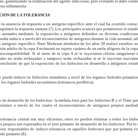
ne, garantizando la eliminación del agente infeccioso, pero evitando el daño colate
sta inflamatoria.
CIÓN DE LA TOLERANCIA
 la ausencia de respuesta a un antígeno específico ante el cual ha ocurrido conta
rimen la respuesta inmune (7). Los principales avances que permitieron el estudio
n animales mediante la exposición a antígenos definidos en diversas condicione
podía inducir a través del reconocimiento de antígenos durante la vida neonatal, 
 antígeno específico. Peter Medawar alrededor de los años 50 realizó estudios so
tón adulto de la cepa A rechazará un injerto cutáneo de un ratón alógeno de la cepa 
stocompatibilidad. Si al ratón de la cepa A se le inyectaron células sanguíneas 
tadas no serán rechazadas y tampoco serán rechazadas si se le inyectan nuevame
onclusión de que la exposición de los linfocitos en desarrollo a antígenos extra
 puede inducir en linfocitos inmaduros a nivel de los órganos linfoides primarios 
 los órganos linfoides secundarios (tolerancia periférica).
o de desarrollo de los linfocitos: la médula ósea para los linfocitos B y el Timo par
nismos a través de los cuales el reconocimiento de antígenos propios media
lerancia central son muy eficientes, estos no pueden eliminar a todos los linfoci
 propios son expresados en el sitio primario de desarrollo de los linfocitos. Por l
s son responsables de inducir tolerancia en aquellos linfocitos que por primera v
ide primario (8).