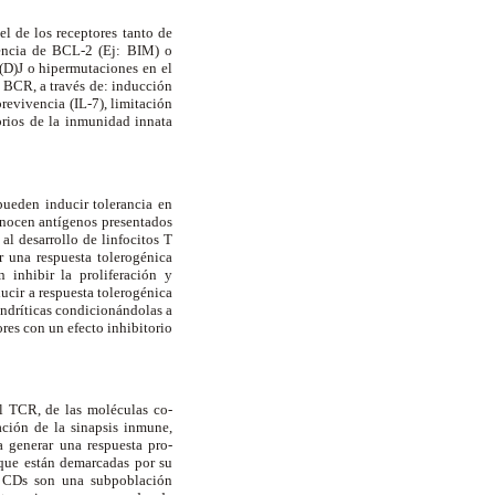
el de los receptores tanto de
vencia de BCL-2 (Ej: BIM) o
(D)J o hipermutaciones en el
 BCR, a través de: inducción
revivencia (IL-7), limitación
rios de la inmunidad innata
pueden inducir tolerancia en
conocen antígenos presentados
al desarrollo de linfocitos T
r una respuesta tolerogénica
 inhibir la proliferación y
ucir a respuesta tolerogénica
endríticas condicionándolas a
res con un efecto inhibitorio
el TCR, de las moléculas co-
ación de la sinapsis inmune,
a generar una respuesta pro-
, que están demarcadas por su
s CDs son una subpoblación