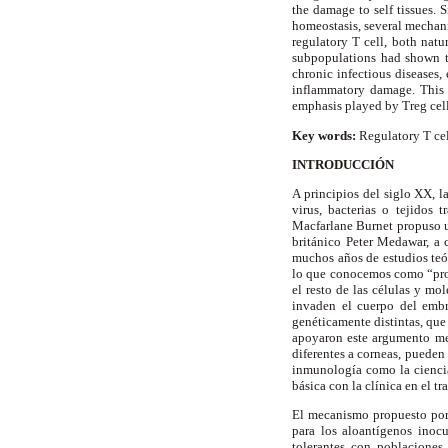
the damage to self tissues. 
homeostasis, several mechani
regulatory T cell, both natu
subpopulations had shown t
chronic infectious diseases
inflammatory damage. This 
emphasis played by Treg cell
Key words:
Regulatory T ce
INTRODUCCIÓN
A principios del siglo XX, l
virus, bacterias o tejidos
Macfarlane Burnet propuso un
británico Peter Medawar, a 
muchos años de estudios teó
lo que conocemos como “prop
el resto de las células y m
invaden el cuerpo del embr
genéticamente distintas, que
apoyaron este argumento med
diferentes a corneas, pueden
inmunología como la ciencia
básica con la clínica en el 
El mecanismo propuesto por B
para los aloantígenos inocu
tolerantes con poblaciones