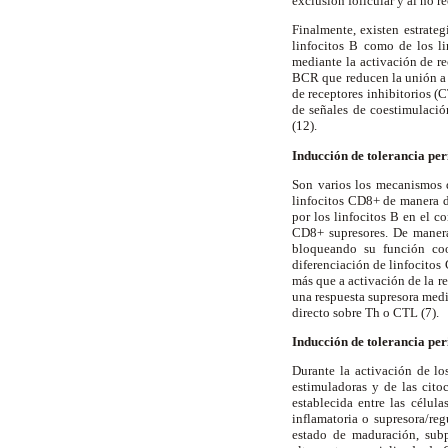
exclusión folicular y al no r
Finalmente, existen estrateg
linfocitos B como de los l
mediante la activación de r
BCR que reducen la unión a 
de receptores inhibitorios (
de señales de coestimulaci
(12).
Inducción de tolerancia peri
Son varios los mecanismos q
linfocitos CD8+ de manera di
por los linfocitos B en el c
CD8+ supresores. De manera 
bloqueando su función coop
diferenciación de linfocitos
más que a activación de la r
una respuesta supresora medi
directo sobre Th o CTL (7).
Inducción de tolerancia peri
Durante la activación de lo
estimuladoras y de las cito
establecida entre las célul
inflamatoria o supresora/reg
estado de maduración, sub