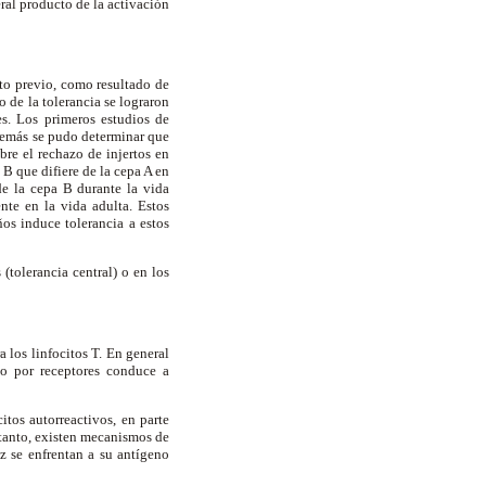
ral producto de la activación
cto previo, como resultado de
 de la tolerancia se lograron
s. Los primeros estudios de
además se pudo determinar que
bre el rechazo de injertos en
B que difiere de la cepa A en
de la cepa B durante la vida
nte en la vida adulta. Estos
ños induce tolerancia a estos
(tolerancia central) o en los
a los linfocitos T. En general
do por receptores conduce a
tos autorreactivos, en parte
o tanto, existen mecanismos de
ez se enfrentan a su antígeno