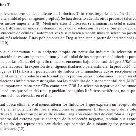
itos T
olerancia central dependiente de linfocitos T lo constituye la deleción clonal,
alta afinidad por antígenos propios). Se han descrito además otros procesos tales c
 es menos importante (9). Mediante estos 3 procesos se eliminan las células autor
pios. Estos mecanismos son denominados como selección negativa. Sin embargo, e
estrucción de células T autorreactivas y se refieren a mecanismos de selección posit
llará más adelante. Estas poblaciones de Treg se inducen a partir de interaccion
 (10).
es que determinan si un antígeno propio en particular inducirá la selección n
tración de ese antígeno en el timo y la afinidad de los receptores de linfocitos por 
os por las células del epitelio tímico se encuentra bajo el control del gen
AIRE.
La
 para favorecer la expresión de antígenos tisulares o para estimular la producción d
ntígenos (11). Existen poblaciones de linfocitos T inmaduros cuyos receptores 
. Al entrar en contacto con los antígenos propios, estas poblaciones pueden ser e
oblaciones linfocitarias restringidas por las moléculas de histocompatibilidad (MH
ia importante tanto para CD4 como para CD8. La selección negativa de los timoci
 T maduros que salen del timo y pueblan los tejidos linfáticos periféricos, no resp
centraciones elevadas en el timo.
tral busca eliminar o al menos alterar los linfocitos T que expresen un receptor de
s tienen el potencial de mediar reacciones autoinmunes. El fundamento de la toler
ctivas y la selección positiva de células Treg con capacidad de controlar a las pri
elementos del estroma que se encargan de la selección negativa, tendrán que expr
 el tejido que representen cantidades equiparables de autoaontígenos presentes
tolerancia (12).