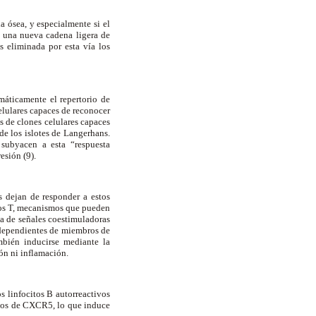
a ósea, y especialmente si el
 una nueva cadena ligera de
s eliminada por esta vía los
máticamente el repertorio de
elulares capaces de reconocer
s de clones celulares capaces
de los islotes de Langerhans.
 subyacen a esta “respuesta
resión (9).
s dejan de responder a estos
itos T, mecanismos que pueden
ia de señales coestimuladoras
s dependientes de miembros de
bién inducirse mediante la
ón ni inflamación.
s linfocitos B autorreactivos
ajos de CXCR5, lo que induce