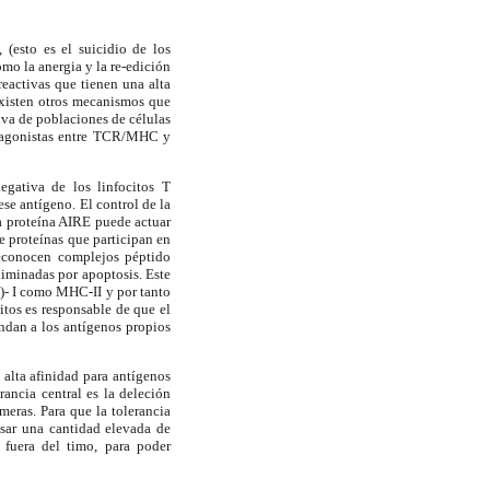
 (esto es el suicidio de los
omo la anergia y la re-edición
reactivas que tienen una alta
xisten otros mecanismos que
iva de poblaciones de células
es agonistas entre TCR/MHC y
egativa de los linfocitos T
ese antígeno. El control de la
 proteína AIRE puede actuar
e proteínas que participan en
reconocen complejos péptido
liminadas por apoptosis. Este
C)- I como MHC-II y por tanto
tos es responsable de que el
ondan a los antígenos propios
 alta afinidad para antígenos
ancia central es la deleción
meras. Para que la tolerancia
esar una cantidad elevada de
 fuera del timo, para poder