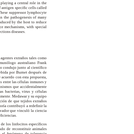
playing a central role in the
antigen specific cells called
. These suppressor lymphocyte
in the pathogenesis of many
nduced by the host to reduce
ce mechanisms, with special
ctions diseases.
e agentes extraños tales como
nmunólogo australiano Frank
o condujo junto al científico
cebida por Burnet después de
 acuerdo con esta propuesta,
 entre las células inmunes y
ganismos que accidentalmente
 bacterias, virus y células
idamente. Medawar y su equipo
ción de que tejidos extraños
ría contribuyó a redefinir la
vador que vinculó la ciencia
ficiencias.
de los linfocitos específicos
ndo de reconstituir animales
e el fenómeno de tolerancia