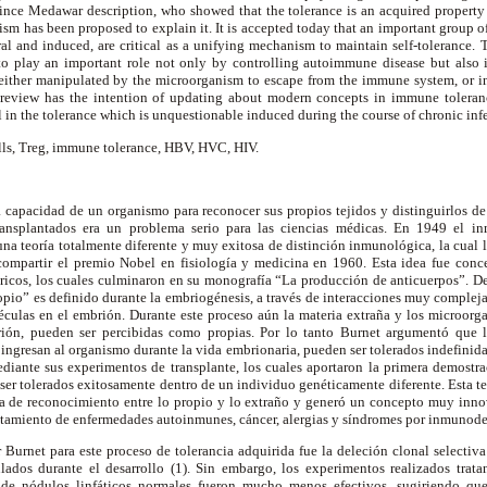
Since Medawar description, who showed that the tolerance is an acquired property 
sm has been proposed to explain it. It is accepted today that an important group of 
ral and induced, are critical as a unifying mechanism to maintain self-tolerance
o play an important role not only by controlling autoimmune disease but also 
, either manipulated by the microorganism to escape from the immune system, or i
review has the intention of updating about modern concepts in immune toleran
 in the tolerance which is unquestionable induced during the course of chronic infe
lls, Treg, immune tolerance, HBV, HVC, HIV.
a capacidad de un organismo para reconocer sus propios tejidos y distinguirlos d
 transplantados era un problema serio para las ciencias médicas. En 1949 el i
a teoría totalmente diferente y muy exitosa de distinción inmunológica, la cual l
compartir el premio Nobel en fisiología y medicina en 1960. Esta idea fue con
ricos, los cuales culminaron en su monografía “La producción de anticuerpos”. De
io” es definido durante la embriogénesis, a través de interacciones muy complejas
oléculas en el embrión. Durante este proceso aún la materia extraña y los microor
ión, pueden ser percibidas como propias. Por lo tanto Burnet argumentó que las
 ingresan al organismo durante la vida embrionaria, pueden ser tolerados indefin
iante sus experimentos de transplante, los cuales aportaron la primera demostra
 ser tolerados exitosamente dentro de un individuo genéticamente diferente. Esta teo
 de reconocimiento entre lo propio y lo extraño y generó un concepto muy inno
tratamiento de enfermedades autoinmunes, cáncer, alergias y síndromes por inmunode
urnet para este proceso de tolerancia adquirida fue la deleción clonal selectiva 
lados durante el desarrollo (1). Sin embargo, los experimentos realizados trata
 de nódulos linfáticos normales fueron mucho menos efectivos, sugiriendo qu