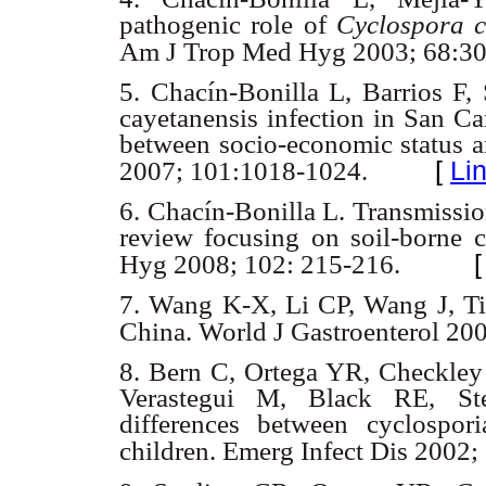
pathogenic role of
Cyclospora 
Am J Trop Med Hyg 2003; 68:30
5.
Chacín-Bonilla L, Barrios F
cayetanensis infection in San Ca
between socio-economic status 
[
Li
2007; 101:1018-1024.
6.
Chacín-Bonilla L. Transmissi
review focusing on soil-borne 
Hyg 2008; 102: 215-216.
7.
Wang K-X, Li CP, Wang J, T
China. World J Gastroenterol 20
8.
Bern C, Ortega YR, Checkley
Verastegui M, Black RE, St
differences between cyclospori
children. Emerg Infect Dis 2002