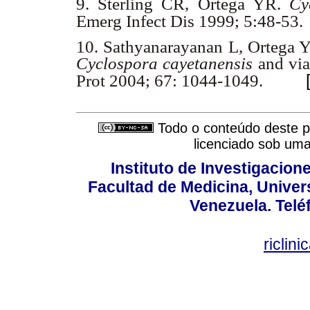
9.
Sterling CR, Ortega YR.
Cy
Emerg Infect Dis 1999; 5:48-53
10.
Sathyanarayanan L, Ortega YR
Cyclospora cayetanensis
and via
Prot 2004; 67: 1044-1049.
Todo o conteúdo deste pe
licenciado sob um
Instituto de Investigacion
Facultad de Medicina, Univers
Venezuela. Telé
riclin