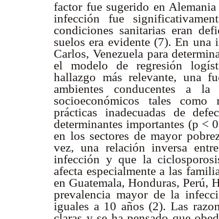
factor fue sugerido en Alemania 
infección fue significativame
condiciones sanitarias eran def
suelos era evidente (7). En una 
Carlos, Venezuela para determinar
el modelo de regresión logís
hallazgo más relevante, una fu
ambientes conducentes a la c
socioeconómicos tales como re
prácticas inadecuadas de defe
determinantes importantes (p < 0
en los sectores de mayor pobrez
vez, una relación inversa entr
infección y que la ciclosporosi
afecta especialmente a las famil
en Guatemala, Honduras, Perú, H
prevalencia mayor de la infec
iguales a 10 años (2). Las razo
claras y se ha pensado que obed