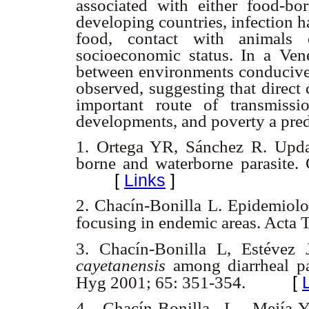
associated with either food-bor
developing countries, infection 
food, contact with animals o
socioeconomic status. In a Ven
between environments conducive 
observed, suggesting that direct
important route of transmiss
developments, and poverty a pred
1.
Ortega YR, Sánchez R. Upd
borne and waterborne parasite.
[
Links
]
2.
Chacín-Bonilla L. Epidemiol
focusing in endemic areas. Acta
3.
Chacín-Bonilla L, Estévez
cayetanensis
among diarrheal p
[
Hyg 2001; 65: 351-354.
4.
Chacín-Bonilla L, Mejía-