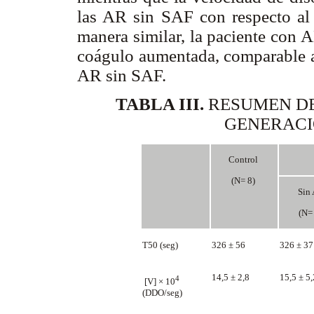
las AR sin SAF con respecto al 
manera similar, la paciente con 
coágulo aumentada, comparable a 
AR sin SAF.
TABLA III.
RESUMEN DE
GENERACI
Control
(N= 8)
Sin
(N=
T50 (seg)
326 ± 56
326 ± 3
14,5 ± 2,8
15,5 ± 5
4
[V] × 10
(DDO/seg)