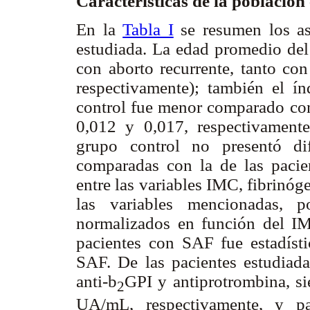
Características de la población
En la
Tabla I
se resumen los as
estudiada. La edad promedio del
con aborto recurrente, tanto c
respectivamente); también el í
control fue menor comparado co
0,012 y 0,017, respectivamente
grupo control no presentó dife
comparadas con la de las pacien
entre las variables IMC, fibrinóge
las variables mencionadas, 
normalizados en función del I
pacientes con SAF fue estadíst
SAF. De las pacientes estudiada
anti-
b
GPI y antiprotrombina, s
2
UA/mL, respectivamente, y p