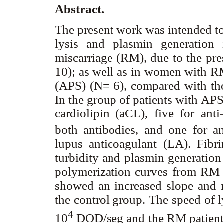
Abstract.
The present work was intended to
lysis and plasmin generation 
miscarriage (RM), due to the pre
10); as well as in women with R
(APS) (N= 6), compared with th
In the group of patients with APS
cardiolipin (aCL), five for anti
both antibodies, and one for a
lupus anticoagulant (LA). Fibr
turbidity and plasmin generatio
polymerization curves from RM 
showed an increased slope and 
the control group. The speed of l
4
10
D
OD/seg and the RM patient