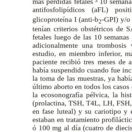
más pérdidas fetales
³ 10 semana
antifosfolipídicos (aFL) posit
glicoproteína I (anti-b
-GPI) y/o 
2
tenían criterios obstétricos de 
fetales luego de las 10 semanas 
adicionalmente una trombosis
estudio, en miembro inferior, má
paciente recibió tres meses de a
había suspendido cuando fue incl
la toma de las muestras, ya habí
último aborto en todos los casos
la ecosonografía pélvica, la his
(prolactina, TSH, T4L, LH, FSH, 
en fase luteal) y su cariotipo y
estaban en tratamiento profiláctic
ó 100 mg al día (cuatro de dieci