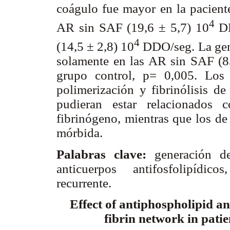
coágulo fue mayor en la pacien
4
AR sin SAF (19,6 ± 5,7) 10
D
4
(14,5 ± 2,8) 10
D
DO
/seg. La g
solamente en las AR sin SAF (
grupo control, p= 0,005. Los
polimerización y fibrinólisis d
pudieran estar relacionados 
fibrinógeno, mientras que los de
mórbida.
Palabras clave:
generación de
anticuerpos antifosfolipídico
recurrente.
Effect of antiphospholipid an
fibrin network in patie