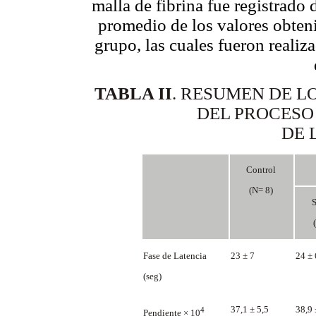
malla de fibrina fue registrado
promedio de los valores obteni
grupo, las cuales fueron realiz
TABLA II
.
RESUMEN DE L
DEL PROCESO
DE 
Control
(N= 8)
Fase de Latencia
23 ± 7
24 ±
(seg)
37,1 ± 5,5
38,9 
4
Pendiente × 10