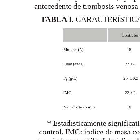
antecedente de trombosis venosa 
TABLA I
.
CARACTERÍSTICA
Controles
Mujeres (N)
8
Edad (años)
27 ± 8
Fg (g/L)
2,7 ± 0,2
IMC
22 ± 2
Número de abortos
0
* Estadísticamente significat
control. IMC: índice de masa c