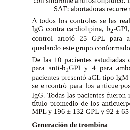
con síndrome antifosfolipídico.
SAF: abortadoras recurren
A todos los controles se les rea
IgG contra cardiolipina,
b
-GPI,
2
control arrojó 25 GPL para an
quedando este grupo conformado 
De las 10 pacientes estudiadas 
para anti-
b
GPI y 4 para ambo
2
pacientes presentó aCL tipo IgM
se encontró para los anticuerpos
IgG. Todas las pacientes fueron 
título promedio de los anticue
MPL y 196 ± 132 GPL y 92 ± 65 
Generación de trombina