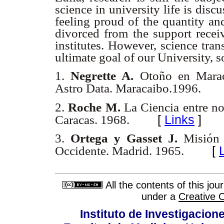
science in university life is disc
feeling proud of the quantity and
divorced from the support recei
institutes. However, science tran
ultimate goal of our University, so
1.
Negrette A.
Otoño en Maraca
Astro Data. Maracaibo.1996.
2.
Roche M.
La Ciencia entre nos
[
Links
]
Caracas. 1968.
3.
Ortega y Gasset J.
Misión 
[
Occidente. Madrid. 1965.
All the contents of this jo
under a
Creative 
Instituto de Investigacion