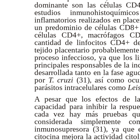
dominante son las células CD4
estudios inmunohistoquímico
inflamatorios realizados en plac
un predominio de células CD8+ s
células CD4+, macrófagos C
cantidad de linfocitos CD4+ de
tejido placentario probablemente
proceso infeccioso, ya que los l
principales responsables de la i
desarrollada tanto en la fase agu
por
T. cruzi
(31), así como ocur
parásitos intracelulares como
Lei
A pesar que los efectos de l
capacidad para inhibir la respue
cada vez hay más pruebas qu
considerada simplemente com
inmunosupresora (31), ya que e
citocina mejora la actividad cito