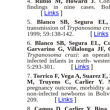
4.
Rubio M, Howard J.
Con
findings in nine cases. Bol
[
Links
]
5.
Blanco SB, Segura EL
transmission of
Trypanosoma cru
[
Links
1999; 59:138-142.
6.
Blanco SB, Segura EL, Cu
Garvarino G, Villalonga JF,
Trypanosoma cruzi
: an operati
infected infants in north- west
[
Links
]
5:293-301.
7.
Torrico F, Vega A, Suarez E
M, Truyens C, Carlier Y.
pregnancy outcome, morbidity an
non-infected newborns in Bol
[
Links
]
209.
8.
Camus D, Carlier Y, Bina 