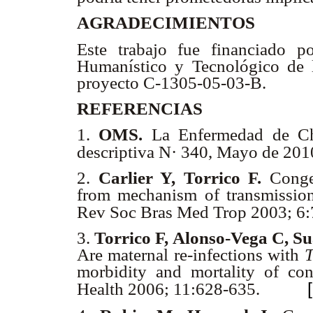
AGRADECIMIENTOS
Este trabajo fue financiado p
Humanístico y Tecnológico de
proyecto C-1305-05-03-B.
REFERENCIAS
1.
OMS.
La Enfermedad de Cha
descriptiva N· 340, Mayo de 20
2.
Carlier Y, Torrico F.
Conge
from mechanism of transmission 
Rev Soc Bras Med Trop 2003; 6
3.
Torrico F, Alonso-Vega C, Su
Are maternal re-infections with
T
morbidity and mortality of co
Health 2006; 11:628-635.