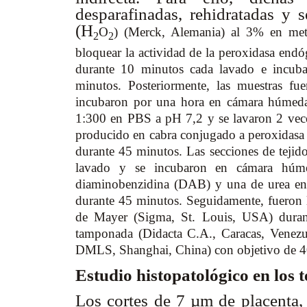
desparafinadas, rehidratadas y
(H
O
) (Merck, Alemania) al 3% en met
2
2
bloquear la actividad de la peroxidasa en
durante 10 minutos cada lavado e incu
minutos. Posteriormente, las muestras f
incubaron por una hora en cámara húmeda
1:300 en PBS a pH 7,2 y se lavaron 2 vec
producido en cabra conjugado a peroxidas
durante 45 minutos. Las secciones de teji
lavado y se incubaron en cámara húmed
diaminobenzidina (DAB) y una de urea en
durante 45 minutos. Seguidamente, fueron
de Mayer (Sigma, St. Louis, USA) durant
tamponada (Didacta C.A., Caracas, Venezue
DMLS, Shanghai, China) con objetivo de 
Estudio histopatológico en los te
Los cortes de 7 µm de placenta, 