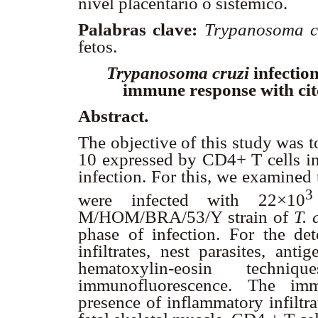
nivel placentario o sistémico.
Palabras clave:
Trypanosoma c
fetos.
Trypanosoma cruzi
infectio
immune response with cito
Abstract.
The objective of this study was t
10 expressed by CD4+ T cells in 
infection. For this, we examine
3
were infected with 22×10
M/HOM/BRA/53/Y strain of
T. 
phase of infection. For the det
infiltrates, nest parasites, ant
hematoxylin-eosin techniqu
immunofluorescence. The imm
presence of inflammatory infiltr