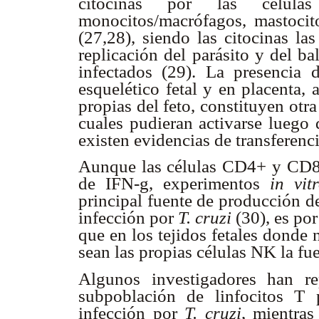
citocinas por las célu
monocitos/macrófagos, mastocito
(27,28), siendo las citocinas la
replicación del parásito y del b
infectados (29). La presencia
esquelético fetal y en placenta,
propias del feto, constituyen otra
cuales pudieran activarse luego 
existen evidencias de transferenc
Aunque las células CD4+ y CD8+
de IFN-
g
, experimentos
in vi
principal fuente de producción de
infección por
T. cruzi
(30), es por
que en los tejidos fetales donde
sean las propias células NK la fu
Algunos investigadores han r
subpoblación de linfocitos T
infección por
T. cruzi
, mientras