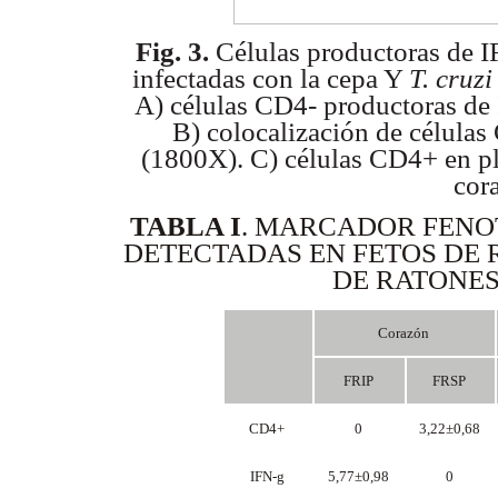
Fig. 3.
Células productoras de IF
infectadas con la cepa Y
T.
cruz
A) células CD4- productoras de 
B) colocalización de célula
(1800X). C) células CD4+ en pl
cor
TABLA I
.
MARCADOR FENOTÍ
DETECTADAS EN FETOS DE 
DE RATONE
Corazón
FRIP
FRSP
CD4+
0
3,22±0,68
IFN-
g
5,77±0,98
0