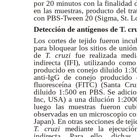
por 20 minutos con la finalidad 
en las muestras, producto del tr
con PBS-Tween 20 (Sigma, St. Lo
Detección de antígenos de T. cr
Los cortes de tejido fueron inc
para bloquear los sitios de unió
de
T. cruzi
fue realizada medi
indirecta
(IFI), utilizando como
producido en conejo diluido 1:3
anti-IgG de conejo producido
fluoresceína (FITC) (Santa Cru
diluido 1:500
en PBS. Se adicio
Inc, USA) a una dilución 1:200
luego las muestras fueron cub
observadas en un microscopio c
Japan). En otras secciones de tej
T. cruzi
mediante la ejecució
indirecta. Para ello, dichas