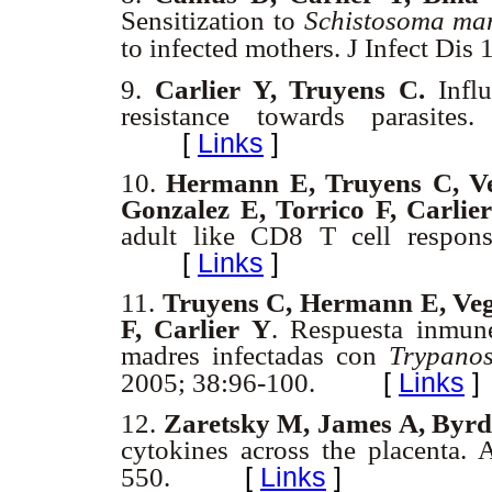
Sensitization to
Schistosoma ma
to infected mothers. J Infect Di
9.
Carlier Y, Truyens C.
Infl
resistance towards parasite
[
Links
]
10.
Hermann E, Truyens C, Ve
Gonzalez E, Torrico F, Carlie
adult like CD8 T cell respon
[
Links
]
11.
Truyens C, Hermann E, Veg
F, Carlier Y
. Respuesta inmun
madres infectadas con
Trypano
[
Links
]
2005; 38:96-100.
12.
Zaretsky M, James A, Byr
cytokines across the placenta.
[
Links
]
550.