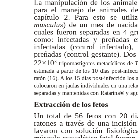
La manipulación de los animales
para el manejo de animales d
capítulo 2. Para esto se uti
musculus
) de un mes de nacida
cuales fueron separadas en 4 gr
como: infectadas y preñadas e
infectadas (control infectado)
preñadas (control gestante). Dos
22×10
3
tripomastigotes metacíclicos de
T
estimada a partir de los 10 días post-infec
ratón (16). A los 15 días post-infección los
colocaron en jaulas individuales en una rel
separadas y mantenidas con Ratarina® y ag
Extracción de los fetos
Un total de 56 fetos con 20 día
ratones a través de una incisión
lavaron con solución fisiológic
músculo esquelético fetal fueron