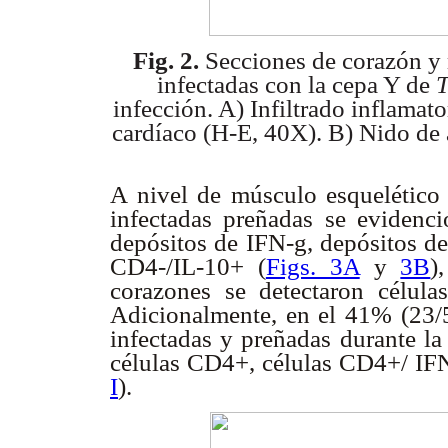
Fig. 2.
Secciones de corazón y 
infectadas con la cepa Y de
T
infección. A) Infiltrado inflamato
cardíaco (H-E, 40X). B) Nido de 
A nivel de músculo esquelético 
infectadas preñadas se evidenc
depósitos de IFN-g, depósitos d
CD4-/IL-10+ (
Figs. 3A
y
3B
)
corazones se detectaron célul
Adicionalmente, en el 41% (23/5
infectadas y preñadas durante la
células CD4+, células CD4+/ IF
I
).