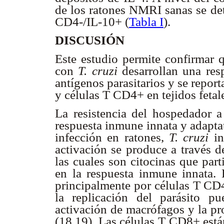
de los ratones NMRI sanas se de
CD4-/IL-10+ (
Tabla I
).
DISCUSIÓN
Este estudio permite confirmar 
con
T. cruzi
desarrollan una resp
antígenos parasitarios y se report
y células T CD4+ en tejidos fetal
La resistencia del hospedador a
respuesta inmune innata y adapta
infección en ratones,
T. cruzi
in
activación se produce a través d
las cuales son citocinas que par
en la respuesta inmune innata.
principalmente por células T CD4
la replicación del parásito p
activación de macrófagos y la pr
(18,19). Las células T CD8+ está