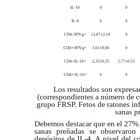
IL-10
0
0
IL-4
0
0
CD4-/IFN-
g
+
12,67±2,18
0
CD4+/IFN-
g
+
3,61±0,60
0
CD4-/IL-10+
2,33±0,35
2,77±0,55
CD4+/IL-10+
0
0
Los resultados son expresa
(correspondientes a número de c
grupo FRSP. Fetos de ratones inf
sanas p
Debemos destacar que en el 27% 
sanas preñadas se observaron
depósitos de IL-4. A nivel del c