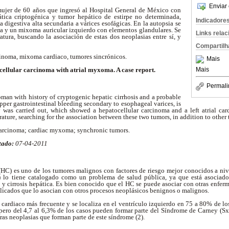
Enviar 
mujer de 60 años que ingresó al Hospital General de México con
ática criptogénica y tumor hepático de estirpe no determinada,
Indicadore
 digestiva alta secundaria a várices esofágicas. En la autopsia se
 y un mixoma auricular izquierdo con elementos glandulares. Se
Links rela
ratura, buscando la asociación de estas dos neoplasias entre sí, y
Compartilh
inoma, mixoma cardiaco, tumores sincrónicos.
Mais
Mais
ellular carcinoma with atrial myxoma. A case report.
Permali
man with history of cryptogenic hepatic cirrhosis and a probable
pper gastrointestinal bleeding secondary to esophageal varices, is
 was carried out, which showed a hepatocellular carcinoma and a left atrial c
erature, searching for the association between these two tumors, in addition to other 
carcinoma; cardiac myxoma; synchronic tumors.
tado:
07-04-2011
(HC) es uno de los tumores malignos con factores de riesgo mejor conocidos a ni
lo tiene catalogado como un problema de salud pública, ya que está asociado 
 y cirrosis hepática. Es bien conocido que el HC se puede asociar con otras enfer
licados que lo asocian con otros procesos neoplásicos benignos o malignos.
ardiaco más frecuente y se localiza en el ventrículo izquierdo en 75 a 80% de los
pero del 4,7 al 6,3% de los casos pueden formar parte del Síndrome de Carney (SxC
as neoplasias que forman parte de este síndrome (2).