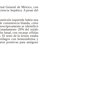
pital General de México, con
ciencia hepática. A pesar del
 aurícula izquierda había una
e consistencia blanda, color
croscópicamente se identificó
oximadamente 20% del tejido
n basal, con escasas células
 El resto de la lesión estaba
acrófagos con hemosiderina y
ron positivas para antígeno