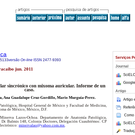
ica
Serviços P
-5133
versão On-line
ISSN
2477-9393
Journal
racaibo jun. 2011
SciELO
Google
ar sincrónico con mixoma auricular. Informe de un
caso.
Artigo
, Ana Guadalupe Cruz-Gordillo, Mario Murguía-Perez.
Artigo
atológica, Hospital General de México y Facultad de Medicina,
Referên
oma de México, México, D.F.
Como c
 Minerva Lazos-Ochoa. Departamento de Anatomía Patológica,
. Dr. Balmis 148, Colonia Doctores, Delegación Cuauhtémoc. CP
SciELO
lectrónico:
minervalao@yahoo.com.mx
.
Traduç