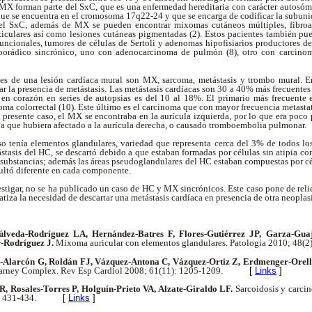
s MX forman parte del SxC, que es una enfermedad hereditaria con carácter autosóm
e se encuentra en el cromosoma 17q22-24 y que se encarga de codificar la subunid
 el SxC, además de MX se pueden encontrar mixomas cutáneos múltiples, fibr
sticulares así como lesiones cutáneas pigmentadas (2). Estos pacientes también pu
uncionales, tumores de células de Sertoli y adenomas hipofisiarios productores d
rádico sincrónico, uno con adenocarcinoma de pulmón (8), otro con carcinoma
les de una lesión cardíaca mural son MX, sarcoma, metástasis y trombo mural. 
ar la presencia de metástasis. Las metástasis cardíacas son 30 a 40% más frecuentes
 en corazón en series de autopsias es del 10 al 18%. El primario más frecuente
oma colorrectal (10). Este último es el carcinoma que con mayor frecuencia metastat
l presente caso, el MX se encontraba en la aurícula izquierda, por lo que era poco 
a que hubiera afectado a la aurícula derecha, o causado tromboembolia pulmonar.
o tenía elementos glandulares, variedad que representa cerca del 3% de todos l
stasis del HC, se descartó debido a que estaban formadas por células sin atipia con
osubstancias; además las áreas pseudoglandulares del HC estaban compuestas por cé
ultó diferente en cada componente.
stigar, no se ha publicado un caso de HC y MX sincrónicos. Este caso pone de reli
atiza la necesidad de descartar una metástasis cardíaca en presencia de otra neoplas
úlveda-Rodríguez LA, Hernández-Batres F, Flores-Gutiérrez JP, Garza-Gua
-Rodríguez J.
Mixoma auricular con elementos glandulares. Patología 2010; 48(2
-Alarcón G, Roldán FJ, Vázquez-Antona C, Vázquez-Ortiz Z, Erdmenger-Orel
arney Complex. Rev Esp Cardiol 2008; 61(11): 1205-1209.
[
Links
]
 R, Rosales-Torres P, Holguín-Prieto VA, Alzate-Giraldo LF.
Sarcoidosis y carci
: 431-434.
[
Links
]