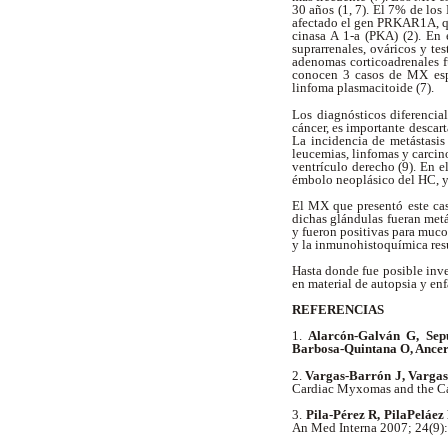
30 años (1, 7). El 7% de lo
afectado el gen PRKAR1A, qu
cinasa A 1-a (PKA) (2). En
suprarrenales, ováricos y te
adenomas corticoadrenales f
conocen 3 casos de MX espo
linfoma plasmacitoide (7).
Los diagnósticos diferencia
cáncer, es importante descart
La incidencia de metástasis
leucemias, linfomas y carcin
ventrículo derecho (9). En e
émbolo neoplásico del HC, y
El MX que presentó este cas
dichas glándulas fueran metá
y fueron positivas para muc
y la inmunohistoquímica res
Hasta donde fue posible inve
en material de autopsia y enf
REFERENCIAS
1.
Alarcón-Galván G, Sep
Barbosa-Quintana O, Ancer
2.
Vargas-Barrón J, Vargas
Cardiac Myxomas and the C
3.
Pila-Pérez R, PilaPeláez
An Med Interna 2007; 24(9)