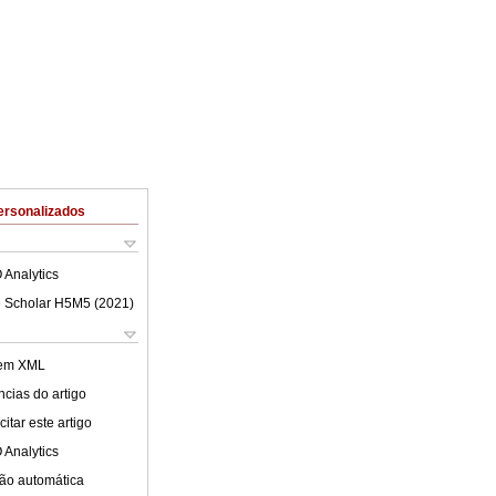
ersonalizados
 Analytics
 Scholar H5M5 (
2021
)
 em XML
cias do artigo
itar este artigo
 Analytics
ão automática