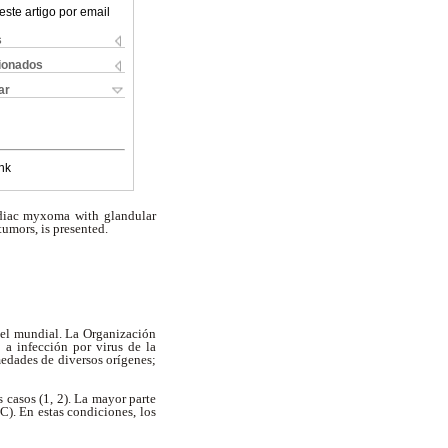
este artigo por email
s
cionados
ar
nk
ardiac myxoma with glandular
tumors, is presented.
vel mundial. La Organización
a infección por virus de la
medades de diversos orígenes;
 casos (1, 2). La mayor parte
). En estas condiciones, los