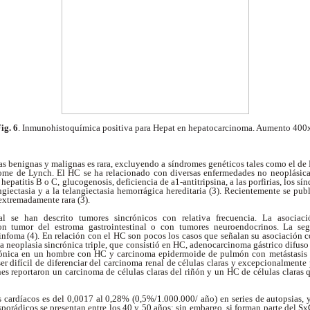
ig. 6
. Inmunohistoquímica positiva para Hepat
en hepatocarcinoma. Aumento 400x
as benignas y malignas es rara, excluyendo a síndromes genéticos tales como el de 
rome de Lynch. El HC se ha relacionado con diversas enfermedades no neoplásica
a hepatitis B o C, glucogenosis, deficiencia de
a1-antitripsina, a las porfirias, los s
giectasia y a la telangiectasia hemorrágica hereditaria (3). Recientemente se pub
extremadamente rara (3).
nal se han descrito tumores sincrónicos con relativa frecuencia. La asocia
on tumor del estroma gastrointestinal o con tumores neuroendocrinos. La seg
infoma (4). En relación con el HC son pocos los casos que señalan su asociación c
na neoplasia sincrónica triple, que consistió en HC, adenocarcinoma gástrico difuso 
rónica en un hombre con HC y carcinoma epidermoide de pulmón con metástasis he
er difícil de diferenciar del carcinoma renal de células claras y excepcionalmente
nes reportaron un carcinoma de células claras del riñón y un HC de células claras 
 cardíacos es del 0,0017 al 0,28% (0,5%/1.000.000/ año) en series de autopsias, 
porádicos se presentan entre los 40 y 50 años; sin embargo, si forman parte del SxC