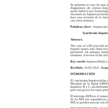
Se presenta el caso de una 
diagnóstico de cirrosis hep
quien falleció por hemorragia
encontró un hepatocarcinoma
hace una revisión de la lite
con otros tumores.
Palabras clave:
hepatocarc
Synchronic hepatoc
Abstract.
The case of a 60-year-old wo
hepatic tumor, who died of u
presented. An autopsy study
elements. A review of the lit
Key words:
hepatocellular 
Recibido:
16-02-2011.
Acep
INTRODUCCIÓN
El carcinoma hepatocelular 
Mundial de la Salud (OMS) 
hepatitis B y C, alcoholismo
pero son pocos los casos pub
El mixoma (MX) es el tumor c
de los MX son esporádicos, 
MX se pueden asociar con otr