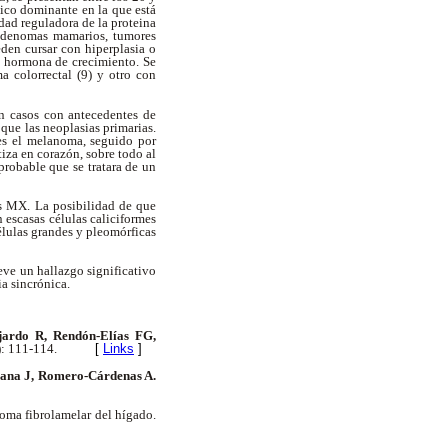
ico dominante en la que está
ad reguladora de la proteina
oadenomas mamarios, tumores
eden cursar con hiperplasia o
e hormona de crecimiento. Se
 colorrectal (9) y otro con
En casos con antecedentes de
 que las neoplasias primarias.
 es el melanoma, seguido por
iza en corazón, sobre todo al
probable que se tratara de un
os MX. La posibilidad de que
 escasas células caliciformes
lulas grandes y pleomórficas
eve un hallazgo significativo
ia sincrónica.
jardo R, Rendón-Elías FG,
): 111-114.
[
Links
]
lana J, Romero-Cárdenas A.
noma fibrolamelar del hígado.