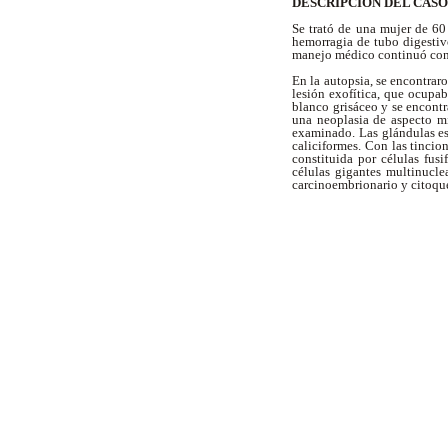
DESCRIPCIÓN DEL CAS
Se trató de una mujer de 60
hemorragia de tubo digestivo
manejo médico continuó con
En la autopsia, se encontrar
lesión exofítica, que ocupa
blanco grisáceo y se encontr
una neoplasia de aspecto m
examinado. Las glándulas es
caliciformes. Con las tincio
constituida por células fus
células gigantes multinucl
carcinoembrionario y citoqu