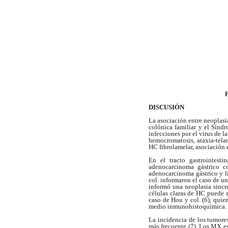
F
DISCUSIÓN
La asociación entre neoplasi
colónica familiar y el Sínd
infecciones por el virus de l
hemocromatosis, ataxia-telan
HC fibrolamelar, asociación 
En el tracto gastrointesti
adenocarcinoma gástrico c
adenocarcinoma gástrico y l
col. informaron el caso de u
informó una neoplasia sinc
células claras de HC puede s
caso de Hou y col. (6), quie
medio inmunohistoquímica.
La incidencia de los tumores
más frecuente (7). Los MX es