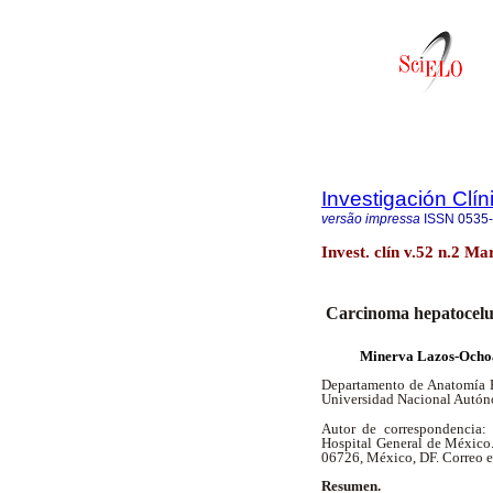
Investigación Clín
versão impressa
ISSN
0535
Invest. clín v.52 n.2 Ma
Carcinoma hepatocelul
Minerva Lazos-Ochoa
Departamento de Anatomía P
Universidad Nacional Autón
Autor de correspondencia:
Hospital General de México
06726, México, DF. Correo e
Resumen.