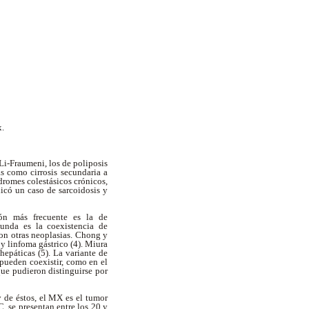
.
Li-Fraumeni, los de poliposis
s como cirrosis secundaria a
índromes colestásicos crónicos,
licó un caso de sarcoidosis y
ción más frecuente es la de
unda es la coexistencia de
on otras neoplasias. Chong y
y linfoma gástrico (4). Miura
páticas (5). La variante de
 pueden coexistir, como en el
que pudieron distinguirse por
y de éstos, el MX es el tumor
, se presentan entre los 20 y