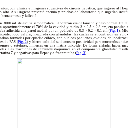
O
 años, con clínica e imágenes sugestivas de cirrosis hepática, que ingresó al Hos
 alto. A su ingreso presentó anemia y pruebas de laboratorio que sugerían insufi
 hematemesis y falleció.
on 3000 mL de ascitis serohemática. El corazón era de tamaño y peso normal. En la
ba aproximadamente el 70% de la cavidad y midió 3 × 2,5 × 2,3 cm, era papilar, d
aba adherida a la pared medial por un pedículo de 0,3 × 0,2 × 0,1 cm (
Fig. 1
). Mi
ixoide, poco celular, mezclada con glándulas, las cuales se encontraron en apr
taban formadas por epitelio cúbico, con núcleos pequeños, ovoides, de localizació
nes de PAS (
Fig. 2
) y hierro coloidal se demostró positividad para mucosubstancias.
iformes o estelares, inmersas en una matriz mixoide. De forma aislada, había m
eadas. Las reacciones de inmunohistoquímica en el componente glandular resulta
eratina 7 y negativas para Hepat y
a
-fetoproteína (
Fig. 3
).