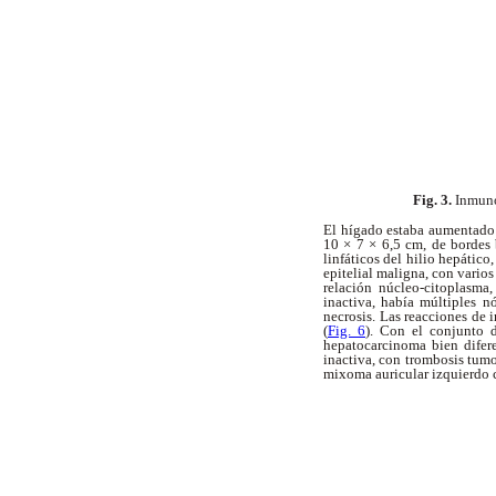
Fig. 3.
Inmuno
El hígado estaba aumentado 
10 × 7 × 6,5 cm, de bordes b
linfáticos del hilio hepátic
epitelial maligna, con vario
relación núcleo-citoplasma,
inactiva, había múltiples n
necrosis. Las reacciones de
(
Fig. 6
). Con el conjunto 
hepatocarcinoma bien difere
inactiva, con trombosis tumo
mixoma auricular izquierdo 