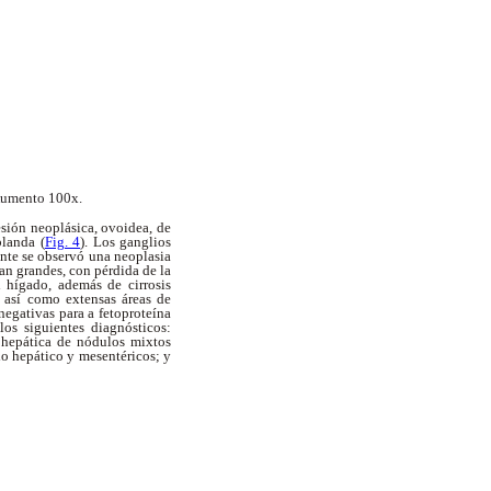
 Aumento 100x.
sión neoplásica, ovoidea, de
blanda (
Fig. 4
). Los ganglios
ente se observó una neoplasia
ran grandes, con pérdida de la
l hígado, además de cirrosis
n así como extensas áreas de
 negativas para
a fetoproteína
os siguientes diagnósticos:
s hepática de nódulos mixtos
io hepático y mesentéricos; y