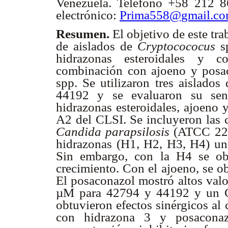
Venezuela. Teléfono +58 212 
electrónico:
Prima558@gmail.c
Resumen
.
El objetivo de este tra
de aislados de
Cryptocococus
sp
hidrazonas esteroidales y c
combinación con ajoeno y posa
spp. Se utilizaron tres aislados
44192
y se evaluaron su sens
hidrazonas esteroidales, ajoeno
A2 del CLSI. Se incluyeron las
Candida parapsilosis
(ATCC 2201
hidrazonas (H1, H2, H3, H4) un 
Sin embargo, con la H4 se obt
crecimiento. Con el ajoeno, se 
El posaconazol mostró altos valo
µM para 42794 y 44192 y un C
obtuvieron efectos sinérgicos al
con hidrazona 3 y posaconaz