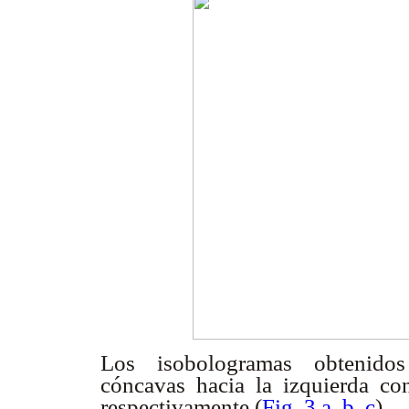
Los isobologramas obtenidos
cóncavas hacia la izquierda co
respectivamente (
Fig. 3 a, b, c
).