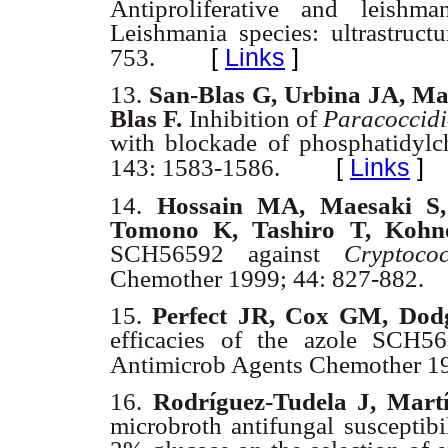
Antiproliferative and leishm
Leishmania species: ultrastruct
[
Links
]
753.
13.
San-Blas G, Urbina JA, Ma
Blas F.
Inhibition of
Paracoccidi
with blockade of phosphatidylc
[
Links
]
143: 1583-1586.
14.
Hossain MA, Maesaki S,
Tomono K, Tashiro T, Kohn
SCH56592 against
Cryptoc
Chemother 1999; 44: 827-882.
15.
Perfect JR, Cox GM, Dod
efficacies of the azole SCH5
Antimicrob Agents Chemother 19
16.
Rodríguez-Tudela J, Martí
microbroth antifungal susceptib