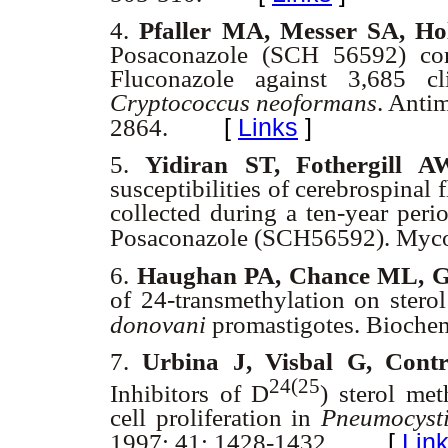
4.
Pfaller MA, Messer SA, Ho
Posaconazole (SCH 56592) com
Fluconazole against 3,685 cl
Cryptococcus neoformans
. Anti
[
Links
]
2864.
5.
Yidiran ST, Fothergill 
susceptibilities of cerebrospinal f
collected during a ten-year peri
Posaconazole (SCH56592). Myco
6.
Haughan PA, Chance ML, G
of 24-transmethylation on stero
donovani
promastigotes.
Bioche
7.
Urbina J, Visbal G, Con
24(25
Inhibitors of
D
) sterol met
cell proliferation in
Pneumocysti
[
Lin
1997; 41: 1428-1432.