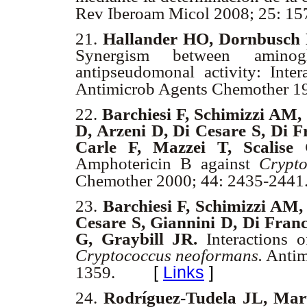
Rev Iberoam Micol 2008; 25: 15
21.
Hallander HO, Dornbusch K
Synergism between aminog
antipseudomonal activity: Inte
Antimicrob Agents Chemother 19
22.
Barchiesi F, Schimizzi AM, C
D, Arzeni D, Di Cesare S, Di 
Carle F, Mazzei T, Scalise 
Amphotericin B against
Crypto
Chemother 2000; 44: 2435-2441
23.
Barchiesi F, Schimizzi AM,
Cesare S, Giannini D, Di Franc
G, Graybill JR.
Interactions o
Cryptococcus neoformans.
Antim
[
Links
]
1359.
24.
Rodríguez-Tudela JL, Mart