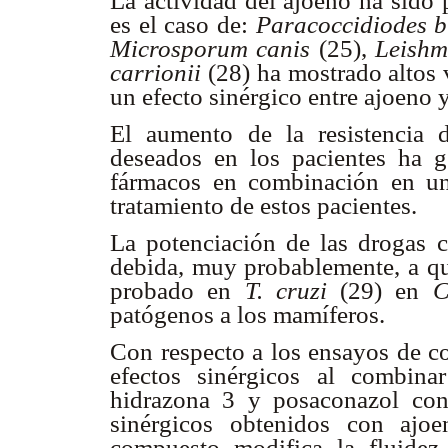
La actividad del ajoeno ha sido 
es el caso de:
Paracoccidiodes br
Microsporum canis
(25),
Leish
carrionii
(28) ha mostrado altos
un efecto sinérgico entre ajoeno 
El aumento de la resistencia 
deseados en los pacientes ha g
fármacos en combinación en un i
tratamiento de estos pacientes.
La potenciación de las drogas 
debida, muy probablemente, a que
probado en
T. cruzi
(29) en
C
patógenos a los mamíferos.
Con respecto a los ensayos de c
efectos sinérgicos al combin
hidrazona 3 y posaconazol con
sinérgicos obtenidos con ajo
compuesto modifica la fluidez