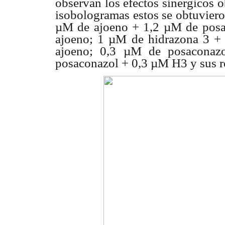
observan los efectos sinérgicos o
isobologramas estos se obtuviero
µM de ajoeno + 1,2 µM de pos
ajoeno; 1 µM de hidrazona 3 
ajoeno; 0,3 µM de posacona
posaconazol + 0,3 µM H3 y sus r