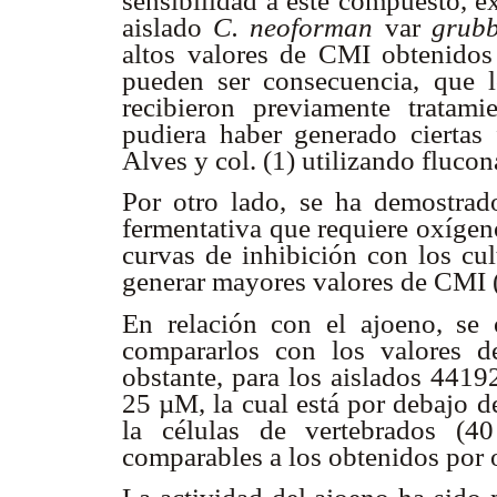
sensibilidad a este compuesto, 
aislado
C. neoforman
var
grub
altos valores de CMI obtenidos 
pueden ser consecuencia, que l
recibieron previamente tratami
pudiera haber generado ciertas 
Alves y col. (1) utilizando flucon
Por otro lado, se ha demostra
fermentativa que requiere oxígen
curvas de inhibición con los cul
generar mayores valores de CMI 
En relación con el ajoeno, se
compararlos con los valores d
obstante, para los aislados 441
25 µM, la cual está por debajo d
la células de vertebrados (4
comparables a los obtenidos por o