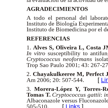
AGRADECIMIENTOS
A todo el personal del laborat
Instituto de Biología Experiment
Instituto de Biomedicina por el de
REFERENCIAS
1.
Alves S, Oliveira L, Costa 
In vitro
susceptibility to antifu
Cryptococcus neoformans
isola
Trop Sao Paulo 2001; 43: 267-27
2.
Chayakulkeeree M, Perfect 
[
Li
Am 2006; 20: 507-544.
3.
Morera-López Y, Torres-Ro
Tomas T.
Cryptococcus gattii
:
i
Albaconazole versus Fluconazol
[
Links
]
505-510.