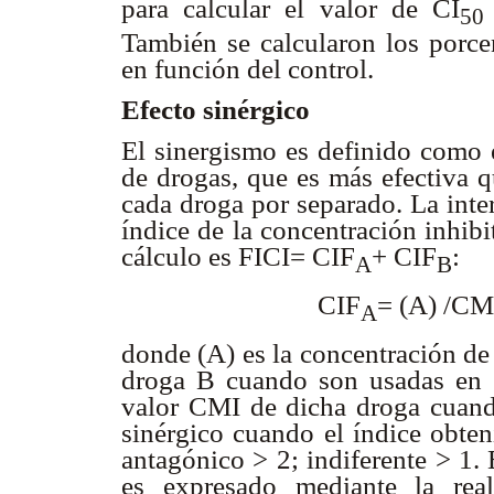
para calcular el valor de CI
5
También se calcularon los porcen
en función del control.
Efecto sinérgico
El sinergismo es definido como 
de drogas, que es más efectiva q
cada droga por separado. La inter
índice de la concentración inhibi
cálculo es FICI= CIF
+ CIF
:
A
B
CIF
= (A) /CM
A
donde (A) es la concentración de 
droga B cuando son usadas en c
valor CMI de dicha droga cuando
sinérgico cuando el índice obteni
antagónico > 2; indiferente > 1.
es expresado mediante la real