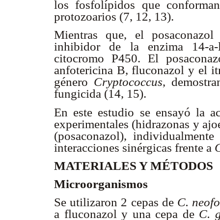
los fosfolípidos que conform
protozoarios (7, 12, 13).
Mientras que, el posaconazol
inhibidor de la enzima 14-
a-
citocromo P450. El posaconaz
anfotericina B, fluconazol y el i
género
Cryptococcus
, demostra
fungicida (14, 15).
En este estudio se ensayó la a
experimentales (hidrazonas y ajo
(posaconazol), individualment
interacciones sinérgicas frente a
MATERIALES Y MÉTODOS
Microorganismos
Se utilizaron 2 cepas de
C. neof
a fluconazol y una cepa de
C. g