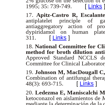
2% glucose on the selection of e
[
Links
1995; 35: 739-749.
17.
Apitz-Castro R, Escalant
antiplatelet principle of ga
antiaggregatory action of pros
dypiridamol on human plat
[
Links
]
311.
18.
National Committee for Cli
method for broth dilution antif
Approved Standard NCCLS do
Committee for Clinical Laborator
19.
Johnson M, MacDougall C, O
Combination of antifungal ther
[
Links
]
48(3): 693-715.
20.
Ledezma E, Maniscalchi M
ketoconazol en aislamientos de
M
mediante la determinación de la c