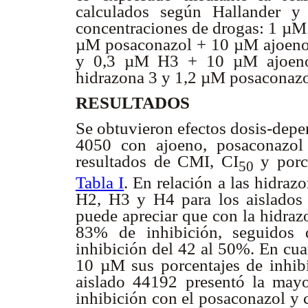
calculados según Hallander y c
concentraciones de drogas: 1 µM
µM posaconazol + 10 µM ajoeno
y 0,3 µM H3 + 10 µM ajoeno
hidrazona 3 y 1,2 µM posaconazo
RESULTADOS
Se obtuvieron efectos dosis-depe
4050 con ajoeno, posaconazol
resultados de CMI, CI
y porce
50
Tabla I
. En relación a las hidr
H2, H3 y H4 para los aislados
puede apreciar que con la hidraz
83% de inhibición, seguidos 
inhibición del 42 al 50%. En cua
10 µM sus porcentajes de inhibi
aislado 44192 presentó la mayor
inhibición con el posaconazol y 