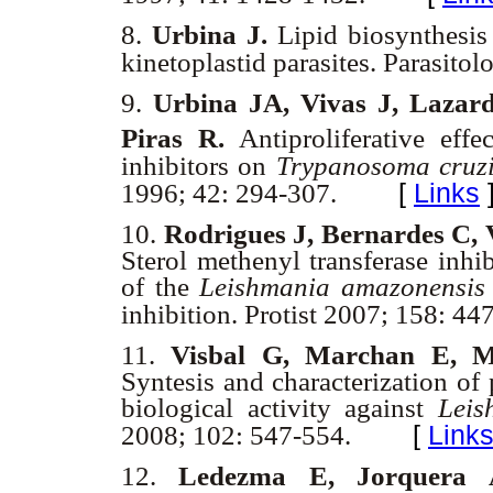
8.
Urbina J.
Lipid biosynthesis
kinetoplastid parasites. Parasito
9.
Urbina JA, Vivas J, Lazar
Piras R.
Antiproliferative eff
inhibitors on
Trypanosoma cruzi
[
Links
1996; 42: 294-307.
10.
Rodrigues J, Bernardes C, 
Sterol methenyl transferase inhib
of the
Leishmania amazonensis
inhibition. Protist 2007; 158: 44
11.
Visbal G, Marchan E, M
Syntesis and characterization of
biological activity against
Lei
[
Link
2008; 102: 547-554.
12.
Ledezma E, Jorquera 