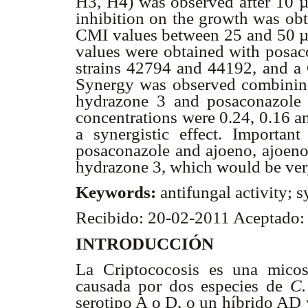
H3, H4) was observed after 10 
inhibition on the growth was ob
CMI values between 25 and 50 µM
values were obtained with posac
strains 42794 and 44192, and a 
Synergy was observed combining
hydrazone 3 and posaconazole w
concentrations were 0.24, 0.16 a
a synergistic effect. Important
posaconazole and ajoeno, ajoen
hydrazone 3, which would be very u
Keywords:
antifungal activity; 
Recibido: 20-02-2011 Aceptado
INTRODUCCIÓN
La Criptococosis es una micos
causada por dos especies de
C.
serotipo A o D, o un híbrido AD