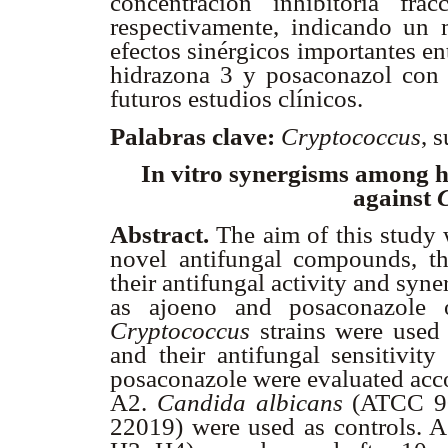
concentración inhibitoria fr
respectivamente, indicando un 
efectos sinérgicos importantes e
hidrazona 3 y posaconazol con h
futuros estudios clínicos.
Palabras clave:
Cryptococcus
, 
In vitro synergisms among 
against
Abstract
.
The aim of this study 
novel antifungal compounds, th
their antifungal activity and syn
as ajoeno and posaconazol
Cryptococcus
strains were used
and their antifungal sensitivity
posaconazole were evaluated acc
A2.
Candida
albicans
(ATCC 9
22019) were used as controls. A