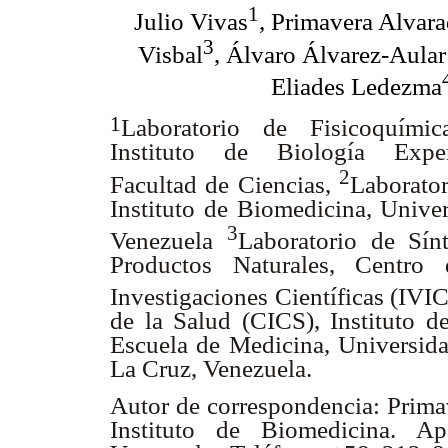
1
Julio Vivas
, Primavera Alvar
3
Visbal
, Álvaro Álvarez-Aula
Eliades Ledezma
1
Laboratorio de Fisicoquímic
Instituto de Biología Exper
2
Facultad de Ciencias,
Laborator
Instituto de Biomedicina, Unive
3
Venezuela
Laboratorio de Sín
Productos Naturales, Centro 
Investigaciones Científicas (IVI
de la Salud (CICS), Instituto d
Escuela de Medicina, Universida
La Cruz, Venezuela.
Autor de correspondencia: Prima
Instituto de Biomedicina. A