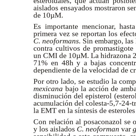
esteroidales, que actúan posib
aislados ensayados mostraron sen
de 10µM.
Es importante mencionar, hast
primera vez se reportan los efect
C. neoformans.
Sin embargo, las
contra cultivos de promastigot
un CMI de 10µM. La hidrazona 2 
71% en 48h y a bajas concentr
dependiente de la velocidad de cr
Por otro lado, se estudio la com
mexicana
bajo la acción de amba
disminución del episterol (estero
acumulación del colesta-5,7-24-t
la EMT en la síntesis de esteroles
Con relación al posaconazol se o
y los aislados
C. neoforman
var
g