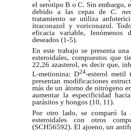
el serotipo B o C. Sin embargo, 
debido a las cepas de
C. ne
tratamiento se utiliza anfoteri
itraconazol y voriconazol. Tod
eficacia variable, fenómenos d
deseados (1-5).
En este trabajo se presenta una
esteroidales, compuestos que t
22,26 azasterol, es decir que, in
24
L-metionina:
D
-esterol metil
presentan modificaciones estruct
más de un átomo de nitrógeno en 
aumentar la especificidad hac
parásitos y hongos (10, 11).
Por otro lado, se comparó la a
esteroidales con otros comp
(SCH56592). El ajoeno, un antifú