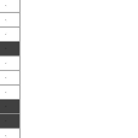
-
-
-
+
-
-
-
+
+
-