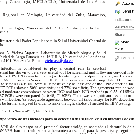
icia y Ginecología, IAHULA-ULA, Universidad de Los Andes.
Automat
Send th
a Regional en Virología, Universidad del Zulia, Maracaibo,
Indicators
Related lin
 Hematología, Ministerio del Poder Popular para la Salud-
zuela.
Share
inisterio del Poder Popular para la Salud-Universidad Central de
More
la.
More
ana A. Vielma Angarita. Laboratorio de Microbiología y Salud
Unidad de Larga Estancia del IAHULA, Universidad de Los Andes.
Permali
a 5101, Venezuela. E-mail:
vielmasa@ula.ve
nfection is considered to play a central role in cervical
ing has shown to be a very useful tool for screening and following cervical infe
s for HPV DNA detection, along with cytology and colposcopy analysis. Cervical
in Mérida, western Venezuela. HPV infection was screened using Hybrid-Capture
he samples (40/100) were HPV positive by at least one of the DNA detection m
E7-PCRs showed 50% sensitivity and 77% specificity.The agreement rate betw
ed moderate concordance between HC2 and both PCR methods (
κ
=0.55; CI 95%)
E7-PCRs were compared (
κ
=0.48; CI 95%). There was a significant association b
HPV infection. An acceptable agreement between all three assays for HPV detection
o be further analyzed in order to make the right choice of method for HPV testing.
 HC2; L1-Nested-PCR, E6/E7-PCR.
mparativo de tres métodos para la detección del ADN de VPH en muestras de cue
VPH de alto riesgo es el principal factor etiológico asociado al desarrollo de c
N-VPH han mostrado ser una herramienta esencial para la pesquisa y seguimien