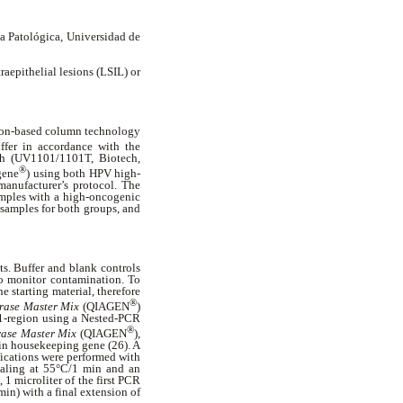
ía Patológica, Universidad de
aepithelial lesions (LSIL) or
licon-based column technology
ffer in accordance with the
th (UV1101/1101T, Biotech,
®
gene
) using both HPV high-
manufacturer’s protocol. The
amples with a high-oncogenic
 samples for both groups, and
s. Buffer and blank controls
to monitor contamination. To
 starting material, therefore
®
rase Master Mix
(QIAGEN
)
L1-region using a Nested-PCR
®
rase Master Mix
(QIAGEN
),
in housekeeping gene (26). A
ications were performed with
ealing at 55°C/1 min and an
1 microliter of the first PCR
in) with a final extension of