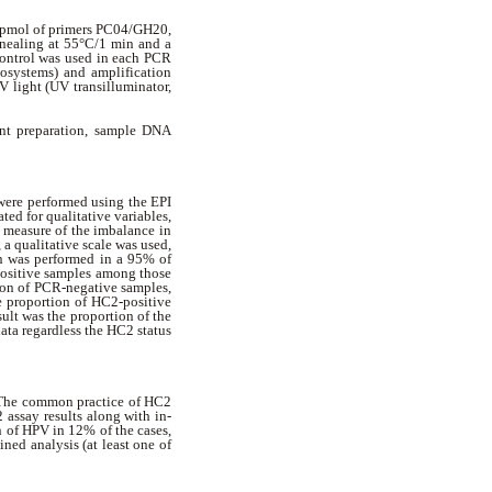
0 pmol of primers PC04/GH20,
nnealing at 55°C/1 min and a
control was used in each PCR
systems) and amplification
 light (UV transilluminator,
gent preparation, sample DNA
 were performed using the EPI
ated for qualitative variables,
a measure of the imbalance in
a qualitative scale was used,
on was performed in a 95% of
positive samples among those
tion of PCR-negative samples,
e proportion of HC2-positive
lt was the proportion of the
ta regardless the HC2 status
. The common practice of HC2
 assay results along with in-
 of HPV in 12% of the cases,
ed analysis (at least one of