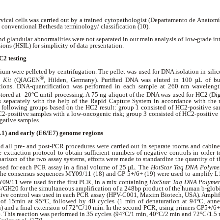
rvical cells was carried out by a trained cytopathologist (Departamento de Anatom
 conventional Bethesda terminology/ classification (10).
glandular abnormalities were not separated in our main analysis of low-grade intr
sions (HSIL) for simplicity of data presentation.
2 testing
dium were pelleted by centrifugation. The pellet was used for DNA isolation in si
®
 Kit
(QIAGEN
, Hilden, Germany). Purified DNA was eluted in 100 µL of bu
tions. DNA-quantification was performed in each sample at 260 nm waveleng
ored at -20°C until processing. A 75 ng aliquot of the DNA was used for HC2 (Di
s separately with the help of the Rapid Capture System in accordance with the 
e following groups based on the HC2 result: group 1 consisted of HC2-positive s
C2-positive samples with a low-oncogenic risk; group 3 consisted of HC2-positive
gative samples.
(L1) and early (E6/E7) genome regions
d all pre- and post-PCR procedures were carried out in separate rooms and cabinet
e extraction protocol to obtain sufficient numbers of negative controls in order 
rison of the two assay systems, efforts were made to standardize the quantity of the
sed for each PCR assay in a final volume of 25 µL. The
HotStar Taq DNA Polyme
 The consensus sequences MY09/11 (18) and GP 5+/6+ (19) were used to amplify 
09/11 were used for the first PCR, in a mix containing
HotStar Taq DNA Polyme
/GH20 for the simultaneous amplification of a 248bp product of the human
b
-glob
tive control was used in each PCR assay (HPV-C001, Maxim Biotech, USA). Amplif
ep of 15min at 95°C, followed by 40 cycles (1 min of denaturation at 94°C, ann
) and a final extension of 72°C/10 min. In the second-PCR, using primers GP5+/6+, 
. This reaction was performed in 35 cycles (94°C/1 min, 40°C/2 min and 72°C/1.5 m