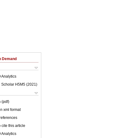
on Demand
 Analytics
 Scholar H5M5 (
2021
)
 (pdf)
 in xml format
 references
cite this article
 Analytics