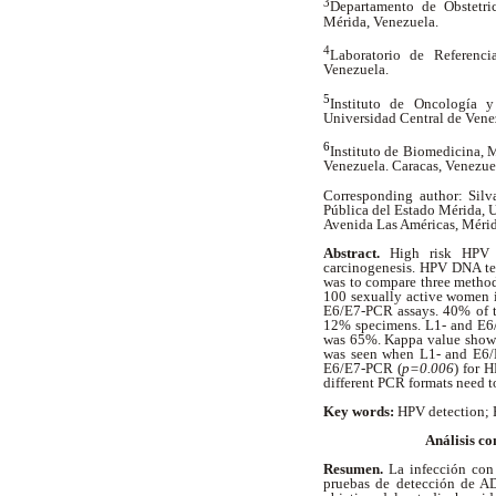
3
Departamento de Obstetr
Mérida, Venezuela.
4
Laboratorio de Referenci
Venezuela.
5
Instituto de Oncología y
Universidad Central de Vene
6
Instituto de Biomedicina, M
Venezuela. Caracas, Venezue
Corresponding author: Silv
Pública del Estado Mérida, 
Avenida Las Américas, Mérid
Abstract.
High risk HPV i
carcinogenesis. HPV DNA test
was to compare three method
100 sexually active women 
E6/E7-PCR assays. 40% of t
12% specimens. L1- and E6/
was 65%. Kappa value show
was seen when L1- and E6/
E6/E7-PCR (
p=0.006
) for 
different PCR formats need t
Key words:
HPV detection;
Análisis co
Resumen.
La infección con 
pruebas de detección de AD