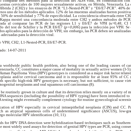
do comparar tres métodos para la detección del ADN viral, en combinación con 
uestras cervicales de 100 mujeres sexualmente activas, en Mérida, Venezuela. La 
 Híbrida 2 (CH2) y los ensayos de PCR “L1-Nested-PCR” y “E6/E7-PCR”. 40% de l
enos uno de los métodos aplicados. 12% de las muestras analizadas fueron positiv
 50% de sensibilidad y 77% de especificidad. La coincidencia observada entre CH
r Kappa mostró una concordancia moderada entre CH2 y ambos métodos de PCR
erada al comparar las PCR de las regiones L1 y E6/E7 de VPH (
κ
=0,48; CI 
tado del test de Schiller y la PCR E6/E7 (
p=0,006
) para la infección por VPH. S
odos aplicados para la detección de VPH; sin embargo, las PCR deben ser analizadas e
 adecuadas para la detección viral.
de VPH; CH2; L1-Nested-PCR, E6/E7-PCR.
ado: 14-07-2011
 a worldwide public health problem, also being one of the leading causes of ca
enezuela, CC constitutes a major cause of mortality in sexually active women (3-5). 
 Human Papilloma Virus (HPV) genotypes is considered as a major risk factor related
eoplasia and/or cervical carcinoma and it is responsible for at least 95% of CC 
ith specific high-risk HPV genotypes is necessary, but not sufficient, to cause vir
 anogenital neoplasms and oral squamous cell carcinomas (8).
 be routinely grown in culture and that its detection relies mostly on a variety of 
NA sequences (including the possibility of HPV typing) have been introduced to
A testing might eventually complement cytology for routine gynecological screeni
cation of HPV especially in cervical intraepithelial neoplasia (CIN) and CC. 
uch as atypical squamous cells of undetermined significance (ASCUS), low-gr
rgo molecular HPV identification (10, 11).
s for HPV DNA detection were hybridization-based techniques such as Southern-b
the most widely used assays for detection of genital HPV types are PCR, using conse