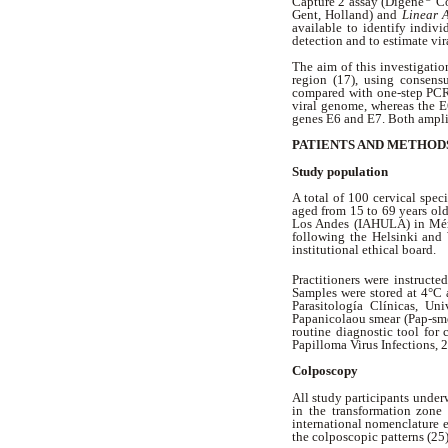
Capture 2 assay (Digene
Co
Gent, Holland) and
Linear 
available to identify indiv
detection and to estimate vir
The aim of this investigati
region (17), using consens
compared with one-step PCR f
viral genome, whereas the E
genes E6 and E7. Both ampli
PATIENTS AND METHOD
Study population
A total of 100 cervical spe
aged from 15 to 69 years ol
Los Andes (IAHULA) in Mérid
following the Helsinki and
institutional ethical board.
Practitioners were instruct
Samples were stored at 4°C 
Parasitología Clínicas, Un
Papanicolaou smear (Pap-sme
routine diagnostic tool for
Papilloma Virus Infections, 
Colposcopy
All study participants under
in the transformation zone
international nomenclature e
the colposcopic patterns (25