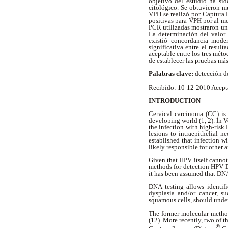
objetivo del estudio ha si
citológico. Se obtuvieron m
VPH se realizó por Captura
positivas para VPH por al m
PCR utilizadas mostraron un
La determinación del valo
existió concordancia mod
significativa entre el resul
aceptable entre los tres mét
de establecer las pruebas más
Palabras clave:
detección 
Recibido: 10-12-2010 Acept
INTRODUCTION
Cervical carcinoma (CC) is
developing world (1, 2). In V
the infection with high-risk
lesions to intraepithelial n
established that infection w
likely responsible for other
Given that HPV itself cannot
methods for detection HPV D
it has been assumed that DN
DNA testing allows identifi
dysplasia and/or cancer, s
squamous cells, should unde
The former molecular method
(12). More recently, two of 
®