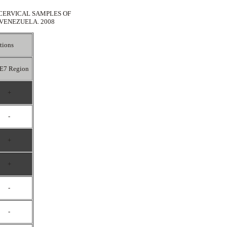
 CERVICAL SAMPLES OF
VENEZUELA. 2008
tions
E7 Region
+
-
+
+
-
-