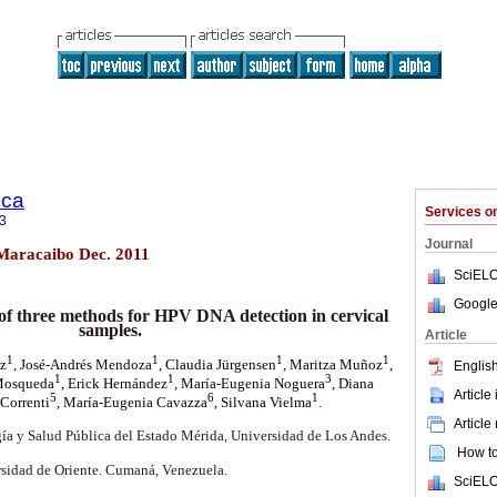
ica
Services 
3
Journal
4 Maracaibo Dec. 2011
SciELO
Google
of three methods for HPV DNA detection in cervical
samples.
Article
1
1
1
1
ez
, José-Andrés Mendoza
, Claudia Jürgensen
, Maritza Muñoz
,
English
1
1
3
 Mosqueda
, Erick Hernández
, María-Eugenia Noguera
, Diana
Article
5
6
1
 Correnti
, María-Eugenia Cavazza
, Silvana Vielma
.
Article
ía y Salud Pública del Estado Mérida, Universidad de Los Andes.
How to 
rsidad de Oriente. Cumaná, Venezuela.
SciELO