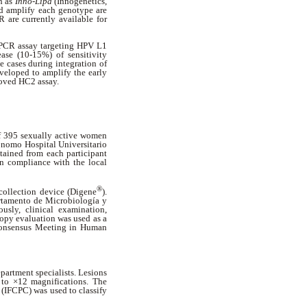
h as
Inno-Lipa
(Innogenetics,
nd amplify each genotype are
 are currently available for
d-PCR assay targeting HPV L1
ase (10-15%) of sensitivity
e cases during integration of
veloped to amplify the early
roved HC2 assay.
of 395 sexually active women
ónomo Hospital Universitario
tained from each participant
n compliance with the local
®
 collection device (Digene
).
artamento de Microbiología y
usly, clinical examination,
opy evaluation was used as a
n Consensus Meeting in Human
partment specialists. Lesions
 to ×12 magnifications. The
 (IFCPC) was used to classify