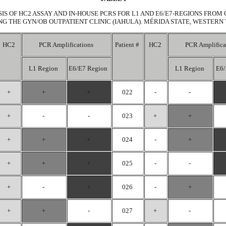
S OF HC2 ASSAY AND IN-HOUSE PCRS FOR L1 AND E6/E7-REGIONS FROM
 THE GYN/OB OUTPATIENT CLINIC (IAHULA). MÉRIDA STATE, WESTERN 
HC2
PCR Amplifications
Patient #
HC2
PCR Amplifica
L1 Region
E6/E7 Region
L1 Region
E6/
+
+
+
022
-
-
+
-
-
023
+
+
+
+
+
024
-
+
+
+
+
025
-
-
+
-
+
026
-
+
+
+
-
027
+
-