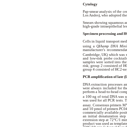
Cytology
Pap-smear analysis of the ce
Los Andes), who adopted the
Smears showing squamous and 
high-grade intraepithelial le
Specimen processing and HC
Cells in liquid transport me
using a
QIAamp DNA Mini
manufacturer’s recommenda
Cambridge, UK) which was st
and low-risk probe cocktail
samples were sorted into th
risk; group 2 consisted of H
group 4 consisted of HC2-ne
PCR amplification of late 
DNA extraction processes an
were always included for th
perform a head-to-head compa
a 100 ng of total DNA was u
was used for all PCR tests.
assay. Consensus primers MY
and 10 pmol of primers PC04
commercially available posi
an initial denaturation st
extension step at 72°C/1 min
product was used as template