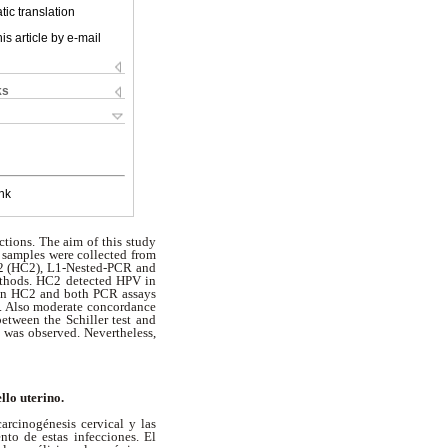
ic translation
is article by e-mail
ks
nk
ctions. The aim of this study
 samples were collected from
 2 (HC2), L1-Nested-PCR and
ethods. HC2 detected HPV in
een HC2 and both PCR assays
. Also moderate concordance
etween the Schiller test and
 was observed. Nevertheless,
llo uterino.
arcinogénesis cervical y las
to de estas infecciones. El