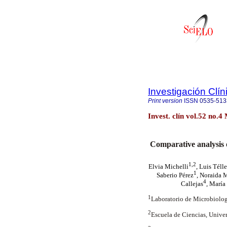
Investigación Clín
Print version
ISSN
0535-513
Invest. clín vol.52 no.
Comparative analysis 
1,2
Elvia Michelli
, Luis Téll
1
Saberio Pérez
, Noraida
4
Callejas
, María
1
Laboratorio de Microbiolog
2
Escuela de Ciencias, Unive