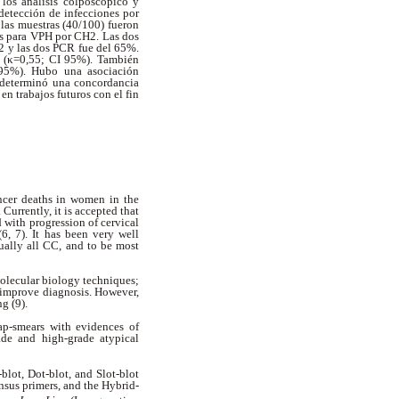
los análisis colposcópico y
detección de infecciones por
as muestras (40/100) fueron
as para VPH por CH2. Las dos
2 y las dos PCR fue del 65%.
 (
κ
=0,55; CI 95%). También
95%). Hubo una asociación
e determinó una concordancia
n trabajos futuros con el fin
ncer deaths in women in the
Currently, it is accepted that
 with progression of cervical
(6, 7). It has been very well
tually all CC, and to be most
molecular biology techniques;
 improve diagnosis. However,
ng (9).
Pap-smears with evidences of
ade and high-grade atypical
lot, Dot-blot, and Slot-blot
nsus primers, and the Hybrid-