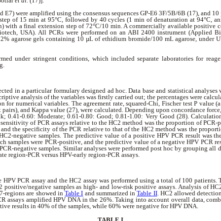
Sotlar
et al.
(17)].
d E7) were amplified using the consensus sequences GP-E6 3F/5B/6B (17), and 1
n step of 15 min at 95°C, followed by 40 cycles (1 min of denaturation at 94°C, a
n) with a final extension step of 72°C/10 min. A commercially available positive 
otech, USA). All PCRs were performed on an ABI 2400 instrument (Applied Bio
 2% agarose gels containing 10 µL of ethidium bromide/100 mL agarose, under UV
rmed under stringent conditions, which included separate laboratories for rea
ng.
ected in a particular formulary designed ad hoc. Data base and statistical analyses
riptive analysis of the variables was firstly carried out; the percentages were calcul
n for numerical variables. The agreement rate, squared-Chi, Fischer test P value (
nt pairs), and Kappa value (27), were calculated. Depending upon concordance force, 
k; 0.41-0.60: Moderate; 0.61-0.80: Good; 0.81-1.00: Very Good (28). Calculati
e sensitivity of PCR assays relative to the HC2 method was the proportion of PCR-
and the specificity of the PCR relative to that of the HC2 method was the propor
C2-negative samples. The predictive value of a positive HPV PCR result was th
ch samples were PCR-positive, and the predictive value of a negative HPV PCR resu
PCR-negative samples. Similar analyses were performed post hoc by grouping all da
ate region-PCR versus HPV-early region-PCR assays.
e HPV PCR assay and the HC2 assay was performed using a total of 100 patients
2 positive/negative samples as high- and low-risk positive assays. Analysis of HC2
7-regions are showed in
Table I
and summarized in
Table II
. HC2 allowed detection
assays amplified HPV DNA in the 26%. Taking into account overall data, combin
tive results in 40% of the samples, while 60% were negative for HPV DNA.
TABLE I