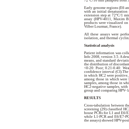
72°C/10 min [adapted from 
Early genome regions (E6 an
with an initial denaturatio
extension step at 72°C/1 mi
assay (HPV-4011, Maxim Bi
products were visualized on
Vilber Lourmat, France).
All these assays were perfo
isolation, and thermal cycli
Statistical analysis
Patient information was coll
Info 2008, version 3.5. A desc
means, and standard deviatio
the distribution of discorda
<0-20: Poor; 0.21-0.40: Wea
confidence interval (CI).Th
in which HC2 were positive, 
among those in which were H
samples, among those in whi
HC2-negative samples, with 
group and comparing HPV- l
RESULTS
Cross-tabulation between th
screening (29) classified HC
house PCRs for L1 and E6/E
while L1-PCR and E6/E7-PCR 
the assays) showed HPV-posi