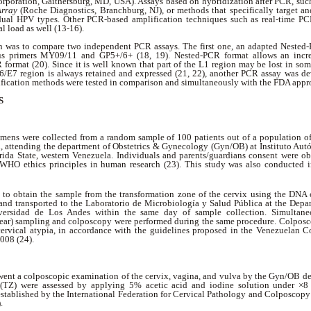
rporation, Gaithersburg, MD, USA). Assays based on hybridization after PCR, suc
Array
(Roche Diagnostics, Branchburg, NJ), or methods that specifically target a
idual HPV types. Other PCR-based amplification techniques such as real-time PCR
al load as well (13-16).
on was to compare two independent PCR assays. The first one, an adapted Neste
us primers MY09/11 and GP5+/6+ (18, 19). Nested-PCR format allows an incre
ormat (20). Since it is well known that part of the L1 region may be lost in som
6/E7 region is always retained and expressed (21, 22), another PCR assay was de
fication methods were tested in comparison and simultaneously with the FDA app
S
cimens were collected from a random sample of 100 patients out of a population 
d, attending the department of Obstetrics & Gynecology (Gyn/OB) at Instituto Aut
a State, western Venezuela. Individuals and parents/guardians consent were ob
 WHO ethics principles in human research (23). This study was also conducted i
ed to obtain the sample from the transformation zone of the cervix using the DNA
and transported to the Laboratorio de Microbiología y Salud Pública at the Dep
iversidad de Los Andes within the same day of sample collection. Simultaneo
ar) sampling and colposcopy were performed during the same procedure. Colposc
 cervical atypia, in accordance with the guidelines proposed in the Venezuela
2008 (24).
went a colposcopic examination of the cervix, vagina, and vulva by the Gyn/OB de
 (TZ) were assessed by applying 5% acetic acid and iodine solution under ×8
stablished by the International Federation for Cervical Pathology and Colposcopy
).