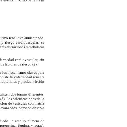
rse events in CKD patients in
tutivo renal está aumentando.
 y riesgo cardiovascular; se
tras alteraciones metabólicas
fermedad cardiovascular; sin
os factores de riesgo (2).
e los mecanismos claves para
ión de la enfermedad renal y
ndoteliales y producir lesión
xisten dos formas diferentes,
5). Las calcificaciones de la
ación de vesículas con matriz
os avanzados, como se observa
tudiado un amplio número de
otegerina, fetuina, y otras).