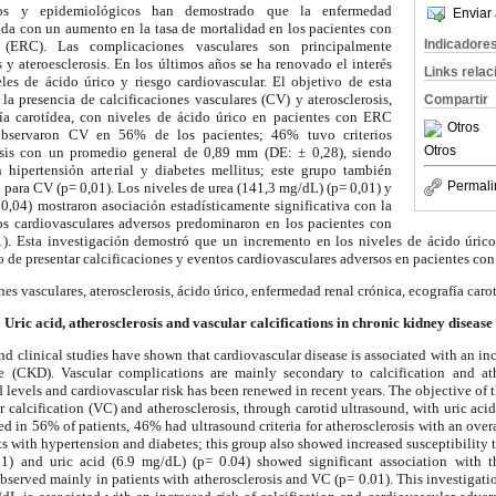
os y epidemiológicos han demostrado que la enfermedad
Enviar 
ada con un aumento en la tasa de mortalidad en los pacientes con
Indicadore
 (ERC). Las complicaciones vasculares son principalmente
s y ateroesclerosis. En los últimos años se ha renovado el interés
Links rela
eles de ácido úrico y riesgo cardiovascular. El objetivo de esta
 la presencia de calcificaciones vasculares (CV) y aterosclerosis,
Compartir
ía carotídea, con niveles de ácido úrico en pacientes con ERC
Otros
 observaron CV en 56% de los pacientes; 46% tuvo criterios
Otros
rosis con un promedio general de 0,89 mm (DE: ± 0,28), siendo
 hipertensión arterial y diabetes mellitus; este grupo también
Permali
para CV (p= 0,01). Los niveles de urea (141,3 mg/dL) (p= 0,01) y
0,04) mostraron asociación estadísticamente significativa con la
os cardiovasculares adversos predominaron en los pacientes con
1). Esta investigación demostró que un incremento en los niveles de ácido úri
 de presentar calcificaciones y eventos cardiovasculares adversos en pacientes co
nes vasculares, aterosclerosis, ácido úrico, enfermedad renal crónica, ecografía caro
Uric acid, atherosclerosis and vascular calcifications in chronic kidney disease
 clinical studies have shown that cardiovascular disease is associated with an incr
 (CKD). Vascular complications are mainly secondary to calcification and athe
 levels and cardiovascular risk has been renewed in recent years. The objective of 
r calcification (VC) and atherosclerosis, through carotid ultrasound, with uric aci
ed in 56% of patients, 46% had ultrasound criteria for atherosclerosis with an ove
ts with hypertension and diabetes; this group also showed increased susceptibility 
1) and uric acid (6.9 mg/dL) (p= 0.04) showed significant association with 
bserved mainly in patients with atherosclerosis and VC (p= 0.01). This investigati