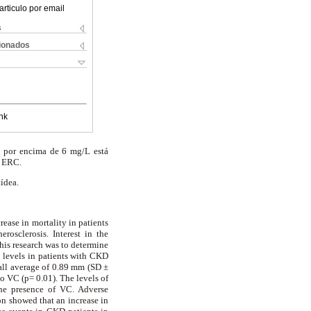
articulo por email
s
cionados
nk
co por encima de 6 mg/L está
n ERC.
tídea.
ease in mortality in patients
rosclerosis. Interest in the
this research was to determine
d levels in patients with CKD
rall average of 0.89 mm (SD ±
to VC (p= 0.01). The levels of
the presence of VC. Adverse
on showed that an increase in