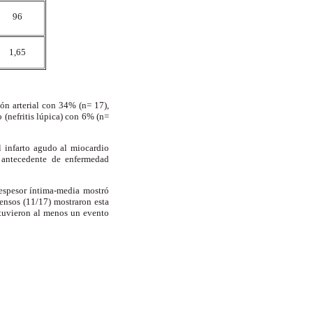
96
1,65
ión arterial con 34% (n= 17),
o (nefritis lúpica) con 6% (n=
l infarto agudo al miocardio
 antecedente de enfermedad
 espesor íntima-media mostró
tensos (11/17) mostraron esta
 tuvieron al menos un evento