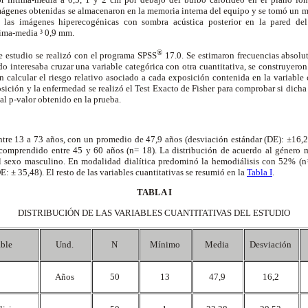
imágenes obtenidas se almacenaron en la memoria interna del equipo y se tomó un 
 las imágenes hiperecogénicas con sombra acústica posterior en la pared del
ntima-media
³
0,9 mm.
®
ste estudio se realizó con el programa SPSS
17.0. Se estimaron frecuencias absolu
o interesaba cruzar una variable categórica con otra cuantitativa, se construyeron 
 calcular el riesgo relativo asociado a cada exposición contenida en la variable 
sición y la enfermedad se realizó el Test Exacto de Fisher para comprobar si dicha 
 al p-valor obtenido en la prueba.
ntre 13 a 73 años, con un promedio de 47,9 años (desviación estándar (DE): ±16,2
 comprendido entre 45 y 60 años (n= 18). La distribución de acuerdo al género 
 sexo masculino. En modalidad dialítica predominó la hemodiálisis con 52% (n= 
 ± 35,48). El resto de las variables cuantitativas se resumió en la
Tabla I
.
TABLA I
DISTRIBUCIÓN DE LAS VARIABLES CUANTITATIVAS DEL ESTUDIO
able
Und.
N
Mínimo
Media
Desviación
Años
50
13
47,9
16,2