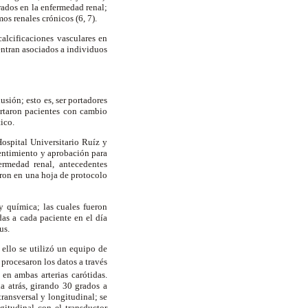
rados en la enfermedad renal;
os renales crónicos (6, 7).
calcificaciones vasculares en
entran asociados a individuos
usión; esto es, ser portadores
cartaron pacientes con cambio
tico.
Hospital Universitario Ruíz y
sentimiento y aprobación para
ermedad renal, antecedentes
eron en una hoja de protocolo
 química; las cuales fueron
das a cada paciente en el día
lus.
ello se utilizó un equipo de
procesaron los datos a través
en ambas arterias carótidas.
a atrás, girando 30 grados a
ransversal y longitudinal; se
itudinal con el transductor