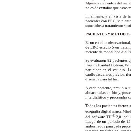
Algunos elementos del metabo
no es de extrañar que estos 
Finalmente, y en vista de la
pacientes con ERC, se plante
sometidos a tratamiento susti
PACIENTES Y MÉTODO
Es un estudio observacional, 
de ERC estadio 5 en tratamie
reciente de modalidad dialít
Se evaluaron 82 pacientes qu
Páez de Ciudad Bolívar, Vene
participar en el estudio. 
cardiovasculares previos, ti
diseñada para tal fin.
A cada paciente, previo a 
almacenadas en frío y, poste
interdialítico y procesadas
Todos los pacientes fueron 
ecografía digital marca Min
®
del software THI
2,0 inclu
Luego de un período de 15 m
ambos lados para cada proced
tomaron medidas del espeso