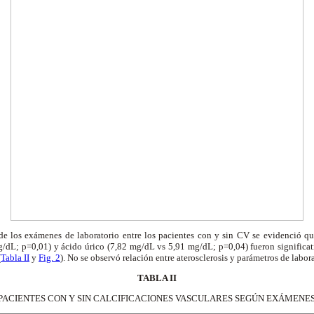
e los exámenes de laboratorio entre los pacientes con y sin CV se evidenció que
dL; p=0,01) y ácido úrico (7,82 mg/dL vs 5,91 mg/dL; p=0,04) fueron significa
(
Tabla II
y
Fig. 2
). No se observó relación entre aterosclerosis y parámetros de labora
TABLA II
 PACIENTES CON Y SIN CALCIFICACIONES VASCULARES SEGÚN EXÁMENE