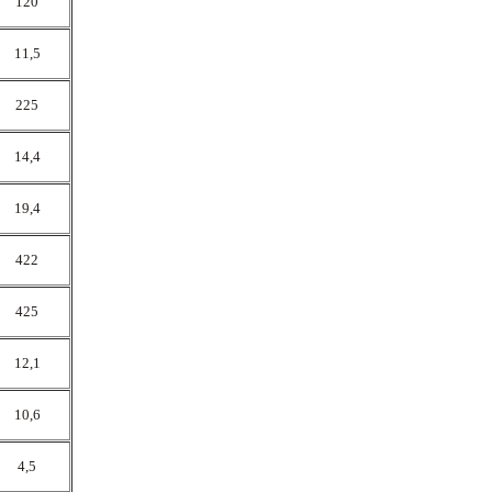
120
11,5
225
14,4
19,4
422
425
12,1
10,6
4,5