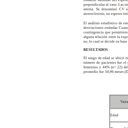
perpendicular al vaso. Las 
arteria. Se denominó CV a
aterosclerosis, un espesor í
El análisis estadístico de e
desviaciones estándar. Cuand
contingencia que permitieron
alguna relación entre la expo
no, lo cual se decide en base
RESULTADOS
El rango de edad se ubicó e
número de pacientes fue el
femenino y 44% (n= 22) del
promedio fue 34,96 meses (DE:
Vari
Edad