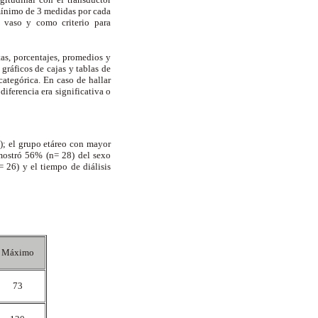
mínimo de 3 medidas por cada
 vaso y como criterio para
tas, porcentajes, promedios y
gráficos de cajas y tablas de
categórica. En caso de hallar
diferencia era significativa o
); el grupo etáreo con mayor
mostró 56% (n= 28) del sexo
26) y el tiempo de diálisis
Máximo
73