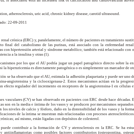
dL is associated with an increased risk of calcification and cardiovascular adve
ation, atherosclerosis, uric acid, chronic kidney disease, carotid ultrasound.
ado: 22-09-2011
renal crónica (ERC) y, paralelamente, el número de pacientes en tratamiento susti
o final del catabolismo de las purinas, está asociado con la enfermedad renal
s con hipertensión arterial y síndrome metabólico; también está relacionado con o
tencia a la insulina y otras (1).
canismos por los que el AU podría jugar un papel patogénico directo sobre la en
 si la hiperuricemia es directamente patogénica o es simplemente un marcador de otr
ión se ha observado que el AU, estimula la adhesión plaquetaria y puede ser uno d
enina-angiotensina y la ciclooxigenasa-2. Estos mecanismos actúan en la progres
n efecto regulador del incremento en receptores de la angiotensina-1 en células e
iones vasculares (CV) se han observado en pacientes con ERC desde hace décadas. E
tas son en la media e íntima de los vasos y se producen por mecanismos separados (
n los niveles de calcio y fósforo, daño en la distensibilidad de los vasos y la form
ificaciones de la íntima se muestran más relacionadas con procesos aterosclerótic
crónicas; así mismo, están ligadas con depósitos de colesterol.
 puede contribuir a la formación de CV y aterosclerosis en la ERC. Se ha es
y antiinflamatorias como posibles factores contributorios (osteopontina, osteopr