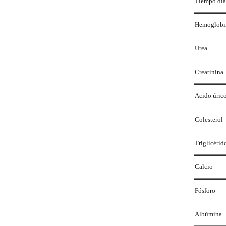
Tiempo diá
Hemoglob
Urea
Creatinina
Acido úric
Colesterol
Triglicérid
Calcio
Fósforo
Albúmina