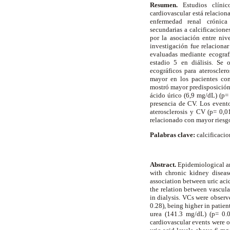
Resumen.
Estudios clínic
cardiovascular está relacion
enfermedad renal crónica
secundarias a calcificacione
por la asociación entre niv
investigación fue relacionar
evaluadas mediante ecograf
estadio 5 en diálisis. Se
ecográficos para ateroscle
mayor en los pacientes con
mostró mayor predisposición 
ácido úrico (6,9 mg/dL) (p= 
presencia de CV. Los event
aterosclerosis y CV (p= 0,0
relacionado con mayor riesgo
Palabras clave:
calcificacio
Abstract.
Epidemiological and
with chronic kidney disease
association between uric acid
the relation between vascula
in dialysis. VCs were observ
0.28), being higher in patien
urea (141.3 mg/dL) (p= 0.0
cardiovascular events were o