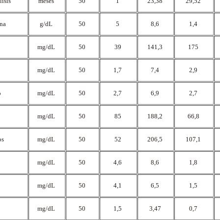
lisis
meses
50
1
23,38
29,52
ina
g/dL
50
5
8,6
1,4
mg/dL
50
39
141,3
175
mg/dL
50
1,7
7,4
2,9
o
mg/dL
50
2,7
6,9
2,7
mg/dL
50
85
188,2
66,8
os
mg/dL
50
52
206,5
107,1
mg/dL
50
4,6
8,6
1,8
mg/dL
50
4,1
6,5
1,5
mg/dL
50
1,5
3,47
0,7