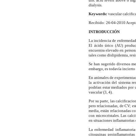
uric acid levels above 6 mg/
dialysis.
Keywords:
vascular calcific
Recibido: 26-04-2010 Acept
INTRODUCCIÓN
La incidencia de enfermedad 
El ácido úrico (AU) product
encuentra elevado en persona
tales como dislipidemia, resis
Se han sugerido diversos me
embargo, es todavía incierto
En animales de experimentac
la activación del sistema r
podrían estar mediados por u
vascular (3, 4).
Por su parte, las calcificac
pero relacionadas, de CV; es
media, están relacionadas co
con microcristales. Las calc
en situaciones inflamatorias 
La enfermedad inflamatoria
citoquinas proinflamatorias 