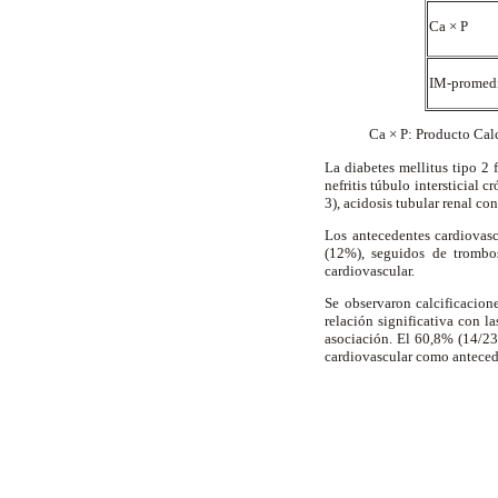
Ca × P
IM-promed
Ca × P: Producto Cal
La diabetes mellitus tipo 2 
nefritis túbulo intersticial 
3), acidosis tubular renal c
Los antecedentes cardiovasc
(12%), seguidos de trombo
cardiovascular.
Se observaron calcificacion
relación significativa con l
asociación. El 60,8% (14/23
cardiovascular como anteced