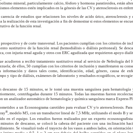
lismo mineral, particularmente calcio, fósforo y hormona paratiroidea, están alte
mismos elementos estén implicados en la génesis de las CV y aterosclerosis en enferm
 carencia de estudios que relacionen los niveles de acido úrico, aterosclerosis y 
a la realización de esta investigación a fin de demostrar si estos elementos se encu
tutivo de la función renal.
S
prospectivo y de corte transversal. Los pacientes cumplían con los criterios de incl
nto sustitutivo de la función renal (hemodiálisis o diálisis peritoneal). Se des
ica, con injuria renal aguda y otros con ERC agudizada que requirieron apoyo dialí
e acudieron a recibir tratamiento sustitutivo renal al servicio de Nefrología del 
zuela; de ellos, 50 cumplían con los criterios de inclusión y manifestaron su con
La información y datos tales como, identificación, edad, género, causa de enf
empo y tipo de diálisis, exámenes de laboratorio y resultados ecográficos, se recogi
un descanso de 15 minutos, se le tomó una muestra sanguínea para hematología y
riormente, centrifugadas durante 15 minutos. Todas las muestras fueron recolecta
 con un analizador automático de hematología y química sanguínea marca Express P
sometidos a un Ecosonograma carotídeo para evaluar CV y/o ateroesclerosis. Para 
®
dray
, modelo M5, con un transductor lineal de 7,5 MHz, utilizando el modo B y se 
ido en el equipo. Los estudios fueron realizados por un experto ecosonografista 
inutos de descanso, se colocó la cabeza del paciente con una inclinación haci
imiento. Se visualizó todo el trayecto de los vasos a ambos lados, en orientación t
r íntima-media a 0,5, 1 y 2 cm por debajo del bulbo carotídeo en el plano long