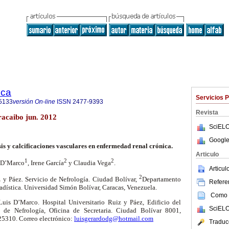
ica
Servicios 
5133
versión On-line
ISSN
2477-9393
Revista
aracaibo jun. 2012
SciELO
Google
sis y calcificaciones vasculares en enfermedad renal crónica.
Articulo
1
2
2
 D’Marco
, Irene García
y Claudia Vega
.
Articu
2
z y Páez. Servicio de Nefrología. Ciudad Bolívar,
Departamento
Referen
adística. Universidad Simón Bolívar, Caracas, Venezuela.
Como c
Luis D’Marco. Hospital Universitario Ruiz y Páez, Edificio del
SciELO
 de Nefrología, Oficina de Secretaria. Ciudad Bolívar 8001,
25310. Correo electrónico:
luisgerardodg@hotmail.com
Traduc