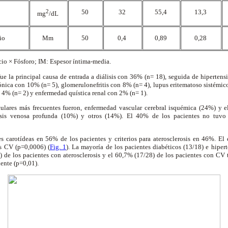
2
50
32
55,4
13,3
mg
/dL
io
Mm
50
0,4
0,89
0,28
cio × Fósforo; IM: Espesor íntima-media.
fue la principal causa de entrada a diálisis con 36% (n= 18), seguida de hipertens
crónica con 10% (n= 5), glomerulonefritis con 8% (n= 4), lupus eritematoso sistémic
on 4% (n= 2) y enfermedad quística renal con 2% (n= 1).
ulares más frecuentes fueron, enfermedad vascular cerebral isquémica (24%) y e
sis venosa profunda (10%) y otros (14%). El 40% de los pacientes no tuvo
es carotídeas en 56% de los pacientes y criterios para aterosclerosis en 46%. El
as CV (p=0,0006) (
Fig. 1
). La mayoría de los pacientes diabéticos (13/18) e hiper
) de los pacientes con aterosclerosis y el 60,7% (17/28) de los pacientes con CV
ente (p=0,01).