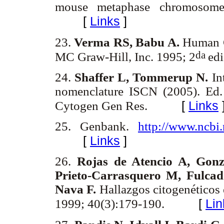
mouse metaphase chromosome
[
Links
]
23.
Verma RS, Babu A.
Human C
da
MC Graw-Hill, Inc. 1995; 2
ed
24.
Shaffer L, Tommerup N.
In
nomenclature ISCN (2005). Ed. 
[
Links
Cytogen Gen Res.
25. Genbank.
http://www.ncbi
[
Links
]
26.
Rojas de Atencio A, Gonz
Prieto-Carrasquero M, Fulcad
Nava F.
Hallazgos citogenéticos
[
Lin
1999; 40(3):179-190.