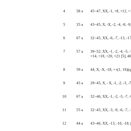
4
58 a
45~47, XX, -1, +8, +12, +
5
35 a
43~45, X, -X, -2, -4, -8, -
6
67 a
32~45, XX, -6, -7, -13, -1
7
57 a
39~52, XX, -1, -2, -4, -5, -
+14, +18, +20, +21 [5], 4
8
59 a
44, X, -X, -18, + t(1; 18)
9
45 a
29~45, X, - X, -1, -2, -3, -
10
67 a
32~46, XX, -1, -2, -3, -7, -
11
55 a
32~45, XX, -3, -9, -6, -7, 
12
44 a
43~46, XX, -13, -16, -18, 