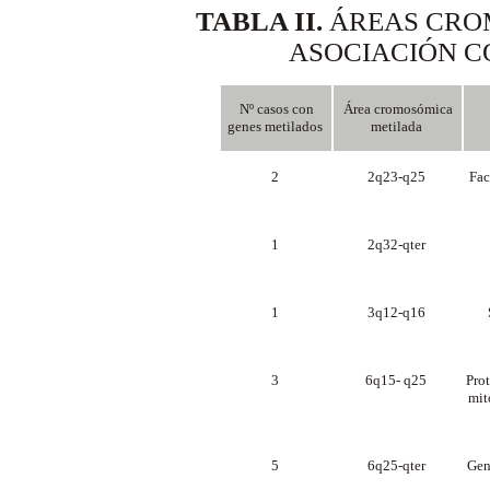
TABLA II.
ÁREAS CRO
ASOCIACIÓN 
Nº casos con
Área cromosómica
genes metilados
metilada
2
2q23-q25
Fac
1
2q32-qter
1
3q12-q16
3
6q15- q25
Prot
mit
5
6q25-qter
Gen