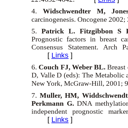
4.
Widschwendter M, Jones
carcinogenesis. Oncogene 2002;
5.
Patrick L. Fitzgibbon 
Prognostic factors in breast c
Consensus Statement. Arch 
[
Links
]
6.
Couch FJ, Weber BL.
Breast 
D, Valle D (eds): The Metabolic 
New York, McGraw-Hill, 2001;
7.
Muller, HM, Widdschwendter
Perkmann G.
DNA methylation 
independent prognostic mark
[
Links
]