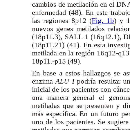
cambios de metilación en el DNA
enfermedad (48). En este trabaj
las regiones 8p12 (
Fig. 1b
) y 
nuevos genes metilados relac
(18p11.3), SALL 1 (16q12.1), 
(18p11.21) (41). En esta investi
metilada en la región 16q12-q13 
18p11.-p15 (49).
En base a estos hallazgos se 
enzima
ALU I
podría resultar un
inicial de los pacientes con cánc
una manera general el genoma
metiladas que se presenten y di
más específica. En un futuro perm
uno de los pacientes. Se sugiere
metiladas que permitan corrobora