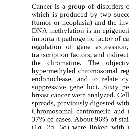
Cancer is a group of disorders c
which is produced by two success
(tumor or neoplasia) and the inva
DNA methylation is an epigeneti
important pathogenic factor of c
regulation of gene expression
transcription factors, and indirec
the chromatine. The objecti
hypermethyled chromosomal regi
endonuclease, and to relate cy
suppressive gene loci. Sixty p
breast cancer were analyzed. Cel
spreads, previously digested wit
Chromosomal centromeric and n
37% of cases. About 96% of sta
(1q, 2q, 6q) were linked with 