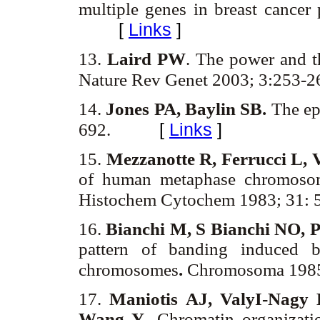
multiple genes in breast cancer
[
Links
]
13.
Laird PW
. The power and 
Nature Rev Genet 2003; 3:253-
14.
Jones PA, Baylin SB.
The ep
[
Links
]
692.
15.
Mezzanotte R, Ferrucci L, 
of human metaphase chromosome
Histochem Cytochem 1983; 31:
16.
Bianchi M, S Bianchi NO, P
pattern of banding induced b
chromosomes
.
Chromosoma 1985
17.
Maniotis AJ, ValyI-Nagy K
Wang Y
. Chromatin organizati