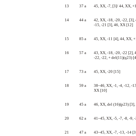
13
37 a
45, XX, -7, [3]/ 44, XX, +
14
44 a
42, XX, -18, -20, -22, [3], 4
-15, -21 [3], 46, XX [12]
15
85 a
45, XX, -11 [4], 44, XX, +
16
57 a
43, XX, -18, -20, -22 [2], 
-22, -22, + del(11)(q23) [
17
73 a
45, XX, -20 [15]
18
59 a
38~46, XX, -1, -4, -12, -13,
XX [10]
19
45 a
46, XX, del (16)(p23) [3]
20
62 a
41~45, XX, -5, -7, -8, -9, 
21
47 a
43~45, XX, -7, -13, -14 [3