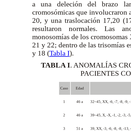
a una deleción del brazo lar
cromosómicas que involucraron 
20, y una traslocación 17,20 (1
resultaron normales. Las an
monosomías de los cromosomas X, 1
21 y 22; dentro de las trisomías
y 18 (
Tabla I
).
TABLA I
.
ANOMALÍAS CR
PACIENTES C
Caso
Edad
1
46 a
32~45, XX, -6, -7, -8, -9, 
2
46 a
39~45, X, -X, -1, -2, -3, -5
3
51 a
39, XX, -3, -6, -8, -8, -13