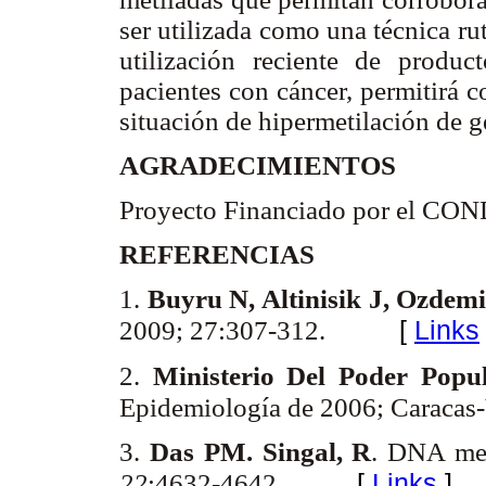
ser utilizada como una técnica rut
utilización reciente de produc
pacientes con cáncer, permitirá c
situación de hipermetilación de 
AGRADECIMIENTOS
Proyecto Financiado por el C
REFERENCIAS
1.
Buyru N, Altinisik J, Ozdem
[
Links
2009; 27:307-312.
2.
Ministerio Del Poder Popu
Epidemiología de 2006; Caracas
3.
Das PM. Singal, R
. DNA met
[
Links
]
22
:4632-4642.