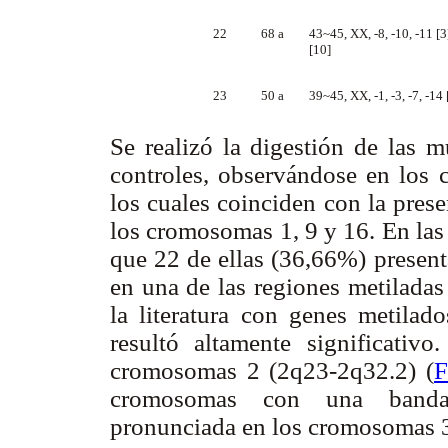
22
68 a
43~45, XX, -8, -10, -11 [3]
[10]
23
50 a
39~45, XX, -1, -3, -7, -14
Se realizó la digestión de las 
controles, observándose en los c
los cuales coinciden con la pres
los cromosomas 1, 9 y 16. En las
que 22 de ellas (36,66%) present
en una de las regiones metiladas
la literatura con genes metila
resultó altamente significativ
cromosomas 2 (2q23-2q32.2) (
F
cromosomas con una banda 
pronunciada en los cromosomas 3