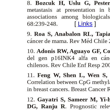
8.
Bozcuk H, Uslu G, Peste
metastasis at presentation in 
associations among biological
[
Links
]
68:239-248.
9.
Roa S, Anabalon RL, Tapi
cáncer de mama.
Rev Méd Chile 
10.
Adonis RW, Aguayo GF, Co
del gen p16INK4 alfa en cán
chilenos.
Rev Chile Enf Resp 20
11.
Feng W, Shen L, Wen S, 
Correlation between CpG methylat
in breast cancers. Breast Cance
12.
Gayatri S, Sameer M, Yi-h
DG, Ranju R
. Prognostic rel