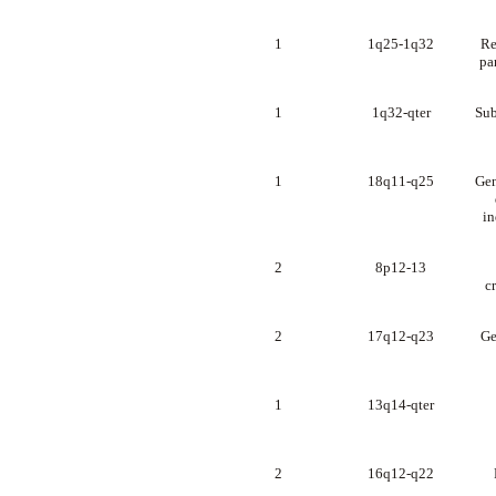
1
1q25-1q32
Re
pa
1
1q32-qter
Sub
1
18q11-q25
Gen
in
2
8p12-13
c
2
17q12-q23
Ge
1
13q14-qter
2
16q12-q22