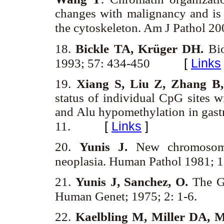
changes with malignancy and is r
the cytoskeleton. Am J Pathol 2
18.
Bickle TA, Krüger DH.
Bio
[
Links
1993; 57: 434-450
19.
Xiang S, Liu Z, Zhang B
status of individual CpG sites 
and Alu hypomethylation in gast
[
Links
]
11.
20.
Yunis J.
New chromosome
neoplasia. Human Pathol 1981; 
21.
Yunis J, Sanchez, O.
The G
Human Genet; 1975; 2: 1-6.
22.
Kaelbling M, Miller DA, M