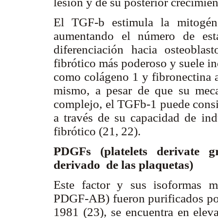
lesión y de su posterior crecimi
El TGF-
b
estimula la mitogéne
aumentando el número de est
diferenciación hacia osteoblas
fibrótico más poderoso y suele in
como colágeno 1 y fibronectina a 
mismo, a pesar de que su meca
complejo, el TGF
b
-1 puede cons
a través de su capacidad de indu
fibrótico (21, 22).
PDGFs (platelets derivate g
derivado de las plaquetas)
Este factor y sus isoformas
PDGF-AB) fueron purificados por
1981 (23), se encuentra en eleva