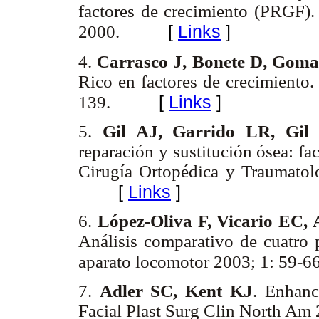
factores de crecimiento (PRGF). 
[
Links
]
2000.
4.
Carrasco J, Bonete D, Goma
Rico en factores de crecimiento
[
Links
]
139.
5.
Gil AJ, Garrido LR, Gil
reparación y sustitución ósea: fa
Cirugía Ortopédica y Traumatol
[
Links
]
6.
López-Oliva F, Vicario EC,
Análisis comparativo de cuatro p
aparato locomotor 2003; 1: 59-6
7.
Adler SC, Kent KJ
. Enhanc
Facial Plast Surg Clin North 