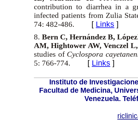
contribution to diarrhea in a
infected patients from Zulia St
[
Links
]
74: 482-486.
8.
Bern C, Hernández B, Lópe
AM, Hightower AW, Venczel L,
studies of
Cyclospora cayetanen
[
Links
]
5: 766-774.
Instituto de Investigacion
Facultad de Medicina, Univers
Venezuela. Telé
riclin