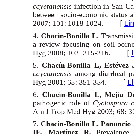
cayetanensis
infection in San Ca
between socio-economic status 
[
Li
2007; 101: 1018-1024.
4.
Chacín-Bonilla L.
Transmiss
a review focusing on soil-born
[
Hyg 2008; 102: 215-216.
5.
Chacín-Bonilla L, Estévez 
cayetanensis
among diarrheal p
[
L
Hyg 2001; 65: 351-354.
6.
Chacín-Bonilla L, Mejía D
pathogenic role of
Cyclospora 
Am J Trop Med Hyg 2003; 68: 3
7.
Chacín-Bonilla L, Panuncio 
IE, Martínez R.
Prevalence o