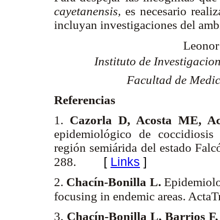
cayetanensis,
es necesario realiz
incluyan investigaciones del amb
Leonor
Instituto de Investigacion
Facultad de Medici
Referencias
1.
Cazorla D, Acosta ME, A
epidemiológico de coccidiosis 
región semiárida del estado Falc
[
Links
]
288.
2.
Chacín-Bonilla L.
Epidemiol
focusing in endemic areas. ActaT
3.
Chacín-Bonilla L, Barrios F,