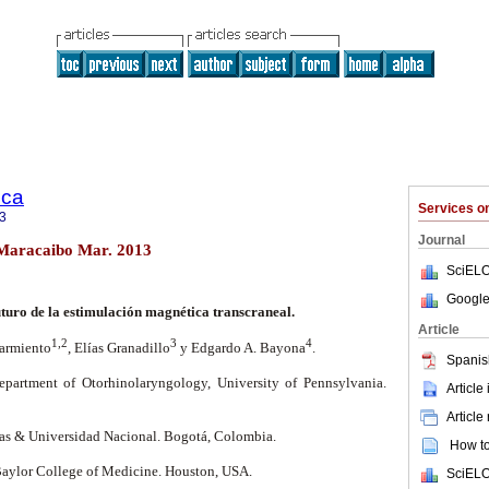
ica
Services 
3
Journal
1 Maracaibo Mar. 2013
SciELO
Google
uturo de la estimulación magnética transcraneal.
Article
1,2
3
4
Sarmiento
, Elías Granadillo
y Edgardo A. Bayona
.
Spanis
epartment of Otorhinolaryngology, University of Pennsylvania.
Article
Article
as & Universidad Nacional. Bogotá, Colombia.
How to 
Baylor College of Medicine. Houston, USA.
SciELO