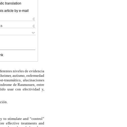
ic translation
is article by e-mail
ks
nk
iferentes niveles de evidencia
lzheimer, autismo, enfermedad
ost-traumático, alucinaciones
 síndrome de Rasmussen, entre
dido usar con efectividad y,
ción.
ty to stimulate and “control”
re effective treatments and