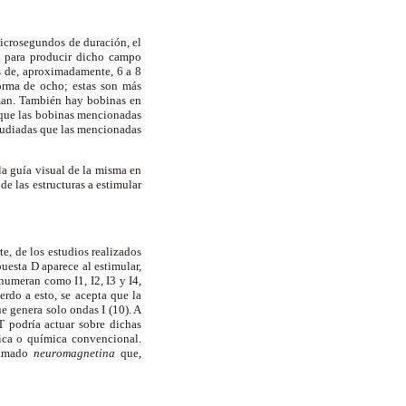
icrosegundos de duración, el
an para producir dicho campo
s de, aproximadamente, 6 a 8
forma de ocho; estas son más
man. También hay bobinas en
 que las bobinas mencionadas
studiadas que las mencionadas
la guía visual de la misma en
e las estructuras a estimular
e, de los estudios realizados
puesta D aparece al estimular,
numeran como I1, I2, I3 y I4,
erdo a esto, se acepta que la
e genera solo ondas I (10). A
T podría actuar sobre dichas
trica o química convencional.
llamado
neuromagnetina
que,