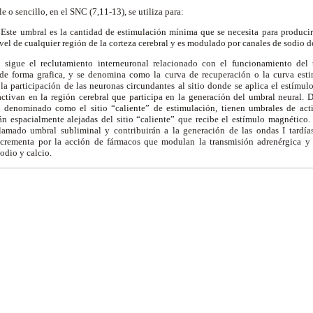
o sencillo, en el SNC (7,11-13), se utiliza para:
. Este umbral es la cantidad de estimulación mínima que se necesita para producir
vel de cualquier región de la corteza cerebral y es modulado por canales de sodio d
e sigue el reclutamiento interneuronal relacionado con el funcionamiento del 
de forma grafica, y se denomina como la curva de recuperación o la curva esti
la participación de las neuronas circundantes al sitio donde se aplica el estímul
 activan en la región cerebral que participa en la generación del umbral neural. 
io denominado como el sitio “caliente” de estimulación, tienen umbrales de ac
án espacialmente alejadas del sitio “caliente” que recibe el estímulo magnético.
llamado umbral subliminal y contribuirán a la generación de las ondas I tardía
crementa por la acción de fármacos que modulan la transmisión adrenérgica y
odio y calcio.