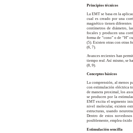
Principios técnicos
La EMT se basa en la aplica
cual es creado por una corr
magnético tienen diferentes
centímetros de diámetro, la
focales y producen una cor
forma de “cono” o de “H” cu
(5). Existen otras con otras
(6, 7).
Avances recientes han permit
tiempo real. Así mismo, se h
(8, 9).
Conceptos básicos
La comprensión, al menos par
con estimulación eléctrica tr
de manera proximal, los axon
se producen por la estimulac
EMT excita el segmento inici
nivel molecular, existen es
estructuras, usando neurotra
Dentro de estos novedosos 
posiblemente, emplea óxido ní
Estimulación sencilla