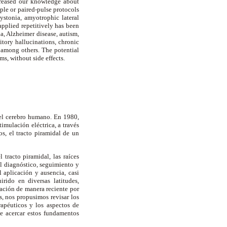
ncreased our knowledge about
ple or paired-pulse protocols
dystonia, amyotrophic lateral
applied repetitively has been
ia, Alzheimer disease, autism,
ditory hallucinations, chronic
 among others. The potential
ms, without side effects.
el cerebro humano. En 1980,
imulación eléctrica, a través
s, el tracto piramidal de un
tracto piramidal, las raíces
el diagnóstico, seguimiento y
l aplicación y ausencia, casi
rido en diversas latitudes,
ación de manera reciente por
, nos propusimos revisar los
rapéuticos y los aspectos de
e acercar estos fundamentos