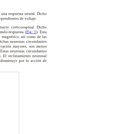
 una respuesta neural. Dicho
ependientes de voltaje.
tracto corticoespinal. Dicho
mulo-respuesta (
Fig. 1
). Esta
o magnético, así como de las
Dichas neuronas circundantes
tivación mayores, son menos
 Estas neuronas circundantes
s. El reclutamiento neuronal
 disminuye por la acción de