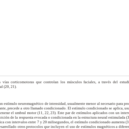
s vías corticomotoras que controlan los músculos faciales, a través del estudi
al (20, 21).
 un estímulo neuromagnético de intensidad, usualmente menor al necesario para pro
nte, precede a otro llamado condicionado. El estímulo condicionado se aplica, us
generar el umbral motor (11, 22, 23). Este par de estímulos aplicados con un inte
bición de la respuesta evocada o condicionada en la estructura neural estimulada (3, 
ca con intervalos entre 7 y 20 milisegundos, el estímulo condicionado aumenta (3, 
esarrollado otros protocolos que incluyen el uso de estímulos magnéticos a diferen