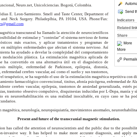
Automat
uncional, Neuro.net, Unicolciencias. Bogotá, Colombia.
Send th
idias E. Leon-Sarmiento. Smell and Taste Center, Department of
 and Neck Surgery. Philadeplhia, PA 19104, USA. Phone/Fax:
Indicators
nes@gmail.com
Related lin
gnética transcraneal ha llamado la atención de neurocientíficos
Share
osibilidad de estimular y “controlar” el sistema nervioso de forma
nósticos más exactos, y aplicar tratamientos y programas de
More
s en múltiples enfermedades que afectan el sistema nervioso. Así
More
mienta ha ayudado a develar la complejidad del comportamiento
u modulación plástica. La estimulación magnética aplicada de
Permali
e ha convertido en una alternativa útil en el diagnóstico de
sis múltiple, enfermedad de Parkinson, epilepsia, distonía,
a, enfermedad cerebro vascular, así como el sueño y sus trastornos,
ivel terapéutico, se ha sugerido el uso de la estimulación magnética repetitiva con d
ratamiento farmacológico convencional, tinitus, afonía psicógena, enfermedad de A
idente cerebro vascular, epilepsia, trastornos de ansiedad generalizada, estrés p
asias, trastorno obsesivo compulsivo, disquinesias inducidas por L-Dopa, manía y
cio en neurorehabilitación es una realidad inocultable, en cuyo caso se ha po
cundarios.
n magnética, neurología, neuropsiquiatría, movimientos anormales, neurorehabilita
Present and future of the transcranial magnetic stimulation.
n has called the attention of neuroscientists and the public due to the possibili
n-invasive way. It has helped to make more accurate diagnosis, and apply mo