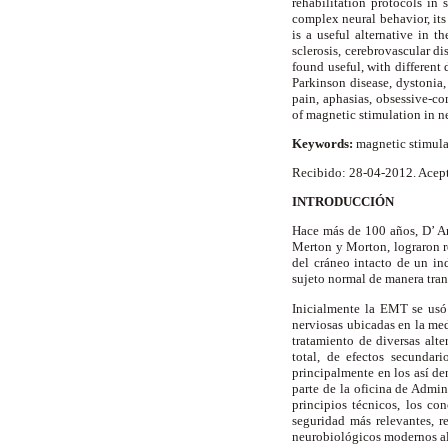
rehabilitation protocols in
complex neural behavior, its
is a useful alternative in t
sclerosis, cerebrovascular d
found useful, with different 
Parkinson disease, dystonia, 
pain, aphasias, obsessive-c
of magnetic stimulation in ne
Keywords:
magnetic stimula
Recibido: 28-04-2012. Acep
INTRODUCCIÓN
Hace más de 100 años, D’ A
Merton y Morton, lograron re
del cráneo intacto de un in
sujeto normal de manera tran
Inicialmente la EMT se usó 
nerviosas ubicadas en la med
tratamiento de diversas alte
total, de efectos secundar
principalmente en los así d
parte de la oficina de Admi
principios técnicos, los co
seguridad más relevantes, 
neurobiológicos modernos al