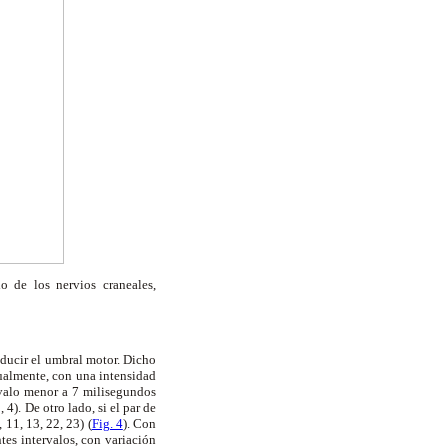
o de los nervios craneales,
ducir el umbral motor. Dicho
ualmente, con una intensidad
rvalo menor a 7 milisegundos
4). De otro lado, si el par de
11, 13, 22, 23) (
Fig. 4
). Con
tes intervalos, con variación