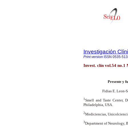
Investigación Clín
Print version
ISSN
0535-513
Invest. clín vol.54 no.
Presente y f
Fidias E. Leon-
1
Smell and Taste Center, D
Philadelphia, USA.
2
Mediciencias, Unicolcienci
3
Department of Neurology, 