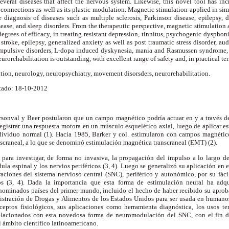
 several diseases that affect the nervous system. Likewise, this novel tool has i
 connections as well as its plastic modulation. Magnetic stimulation applied in sim
he diagnosis of diseases such as multiple sclerosis, Parkinson disease, epilepsy, 
isease, and sleep disorders. From the therapeutic perspective, magnetic stimulation 
degrees of efficacy, in treating resistant depression, tinnitus, psychogenic dysphon
stroke, epilepsy, generalized anxiety as well as post traumatic stress disorder, au
ompulsive disorders, L-dopa induced dyskynesia, mania and Rasmussen syndrome,
urorehabilitation is outstanding, with excellent range of safety and, in practical ter
tion, neurology, neuropsychiatry, movement disorsders, neurorehabilitation.
tado: 18-10-2012
rsonval y Beer postularon que un campo magnético podría actuar en y a través d
gistrar una respuesta motora en un músculo esquelético axial, luego de aplicar est
dividuo normal (1). Hacia 1985, Barker y col. estimularon con campos magnético
scraneal, a lo que se denominó estimulación magnética transcraneal (EMT) (2).
para investigar, de forma no invasiva, la propagación del impulso a lo largo del 
ula espinal y los nervios periféricos (3, 4). Luego se generalizó su aplicación en 
raciones del sistema nervioso central (SNC), periférico y autonómico, por su fáci
ios (3, 4). Dada la importancia que esta forma de estimulación neural ha adqui
enominados países del primer mundo, incluido el hecho de haber recibido su aprob
nistración de Drogas y Alimentos de los Estados Unidos para ser usada en humanos
nceptos fisiológicos, sus aplicaciones como herramienta diagnóstica, los usos te
relacionados con esta novedosa forma de neuromodulación del SNC, con el fin d
 ámbito científico latinoamericano.