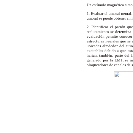
Un estímulo magnético simple 
1. Evaluar el umbral neural
umbral se puede obtener a ni
2. Identificar el patrón qu
reclutamiento se determina 
evaluación permite conocer 
estructuras neurales que se
ubicadas alrededor del sit
excitables debido a que est
harían, también, parte del 
generado por la EMT, se in
bloqueadores de canales de s