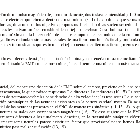
ción de un pulso magnético de, aproximadamente, dos teslas de intensidad y 100 m
iente eléctrica que circula dentro de una bobina (3, 4). Las bobinas que se us
 formas, de acuerdo a los objetivos propuestos. Dichas bobinas suelen ser redonda
s cuales activan un área considerable de tejido nervioso. Otras bobinas tienen 
riente máxima en la intersección de los dos componentes redondos que la confor
yo fin es estimular estructuras neurales de una forma mucho más focal y profunda
 formas y tortuosidades que estimulan el tejido neural de diferentes formas, menos e
ido establecer, además, la posición de la bobina y mantenerla constante mediante 
a combinado la EMT con neurorrobótica, lo cual permite una ubicación más exacta d
cial, del mecanismo de acción de la EMT sobre el cerebro, proviene en buena part
anscraneana, la que produce respuestas D o directas e I o indirectas (10-15). La res
es de neuronas cerebrales consideradas de alta velocidad; las respuestas I, que se 
ión presináptica de las neuronas existentes en la corteza cerebral motora. De acu
al de las neuronas presentes en el SNC, de manera tras-sináptica (11, 15-18), lo qu
tructuras neurales con componentes magnéticos (16, 17); esto sugiere que la EM
smisores diferentes a los usualmente descritos, en la transmisión sináptica eléc
transmisores neurales parece existir un factor que provisionalmente hemos 
trico para realizar su función (13, 19).