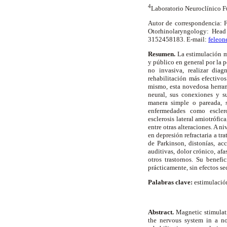
4
Laboratorio Neuroclínico F
Autor de correspondencia: F
Otorhinolaryngology: Head
3152458183. E-mail:
feleo
Resumen.
La estimulación ma
y público en general por la p
no invasiva, realizar diag
rehabilitación más efectivo
mismo, esta novedosa herra
neural, sus conexiones y s
manera simple o pareada, s
enfermedades como esclero
esclerosis lateral amiotrófic
entre otras alteraciones. A n
en depresión refractaria a t
de Parkinson, distonías, acc
auditivas, dolor crónico, af
otros trastornos. Su benefi
prácticamente, sin efectos se
Palabras clave:
estimulació
Abstract.
Magnetic stimulatio
the nervous system in a no