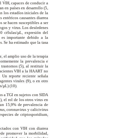
el VIH, capaces de conducir a
n en países en desarrollo (5,
 los estadíos iniciales de la
 entéricos causantes diarrea
 se hacen susceptibles a ser
ongos y virus. Los desórdenes
0 células/µL, expresión del
s es importante debido a la
s. Se ha estimado que la tasa
, el amplio uso de la terapia
enormemente la prevalencia e
stornos (5), al restituir la
pacientes VIH a la HAART no
. Un reporte reciente señala
entes virales (9), o en otro
s/µL) (10).
os a TGI en sujetos con SIDA
 el rol de los otros virus en
 un 15,9% de prevalencia de
us, coronavirus y calicivirus
especies de criptosporidium,
ectados con VIH con diarrea
ede promover la morbilidad,