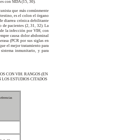
tes con SIDA (15, 30).
ortunista que más comúnmente
testino, es el colon el órgano
e diarrea crónica debilitante
o de pacientes (2, 31, 32). La
de la infección por VIH, con
siempre causa dolor abdominal
merasa (PCR por sus siglas en
 que el mejor tratamiento para
sistema inmunitario, y para
S CON VIH. RANGOS (EN
 LOS ESTUDIOS CITADOS
eferencias