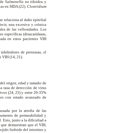
r de
Salmonella
no tifoidea y
tas en SIDA (22).
Clostridium
se relaciona al daño epitelial
decir, una excesiva y crónica
ales de las vellosidades. Los
s específicas (disacaridasas,
tada en estos pacientes VIH
 inhibidores de proteasas, el
n VIH (14, 21).
 del origen, edad y tamaño de
la tasa de detección de virus
tivos (24, 25) y entre 20-35%
ntes con estado avanzado de
usada por la atrofia de las
 aumento de permeabilidad y
 Esto, junto a la dificultad a
as que demuestran que el VIH,
tejido linfoide del intestino y