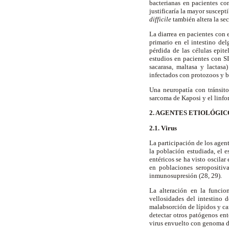
bacterianas en pacientes con
justificaría la mayor suscept
difficile
también altera la sec
La diarrea en pacientes con e
primario en el intestino del
pérdida de las células epite
estudios en pacientes con SI
sacarasa, maltasa y lactas
infectados con protozoos y ba
Una neuropatía con tránsito 
sarcoma de Kaposi y el linfo
2. AGENTES ETIOLÓGIC
2.1. Virus
La participación de los agen
la población estudiada, el e
entéricos se ha visto oscila
en poblaciones seropositiv
inmunosupresión (28, 29).
La alteración en la funcio
vellosidades del intestino
malabsorción de lípidos y car
detectar otros patógenos ent
virus envuelto con genoma d