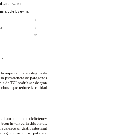
ic translation
is article by e-mail
ks
nk
 la importancia etiológica de
 la prevalencia de patógenos
ble de TGI podría ser de gran
morbosa que reduce la calidad
y the human immunodeficiency
been involved in this status.
revalence of gastrointestinal
t agents in these patients.