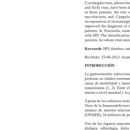
Cytomegalovirus, adenovirus,
and Aichi virus, have been d
in these patients, the role 
mycobacteria and
Campylo
incorporation of increasingl
improved the diagnosis of d
patients. In Venezuela, som
with HIV. The identification
patients, for whom viral enter
Keywords:
HIV, diarrhea, e
Recibido: 25-06-2012. Acep
INTRODUCCIÓN
La gastroenteritis infeccio
personas en edades extrema
causa de morbilidad y morta
inmunitarias (1, 2). Entre 
muerte a nivel mundial y la p
A pesar de los esfuerzos rea
Virus de la Inmunodeficienc
número de muertes relacio
(UNAIDS), 34 millones de per
Uno de los órganos mayormen
disfagia, odinofagia, dolo