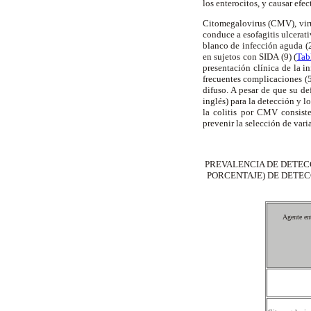
los enterocitos, y causar efe
Citomegalovirus (CMV), vir
conduce a esofagitis ulcerati
blanco de infección aguda (2
en sujetos con SIDA (9) (
Tab
presentación clínica de la 
frecuentes complicaciones (5
difuso. A pesar de que su de
inglés) para la detección y l
la colitis por CMV consist
prevenir la selección de vari
PREVALENCIA DE DETEC
PORCENTAJE) DE DETEC
Agente en