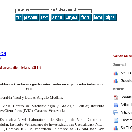
ica
Services 
3
Journal
1 Maracaibo Mar. 2013
SciELO
Google
bles de trastornos gastrointestinales en sujetos infectados con
VIH.
Article
Spanis
meralda Vizzi y Luis A. Angulo Medina.
Article
 Virus, Centro de Microbiología y Biología Celular, Instituto
s Científicas (IVIC). Caracas, Venezuela.
Article
Esmeralda Vizzi. Laboratorio de Biología de Virus, Centro de
How to 
ular, Instituto Venezolano de Investigaciones Científicas (IVIC).
SciELO
 11, Caracas, 1020-A, Venezuela. Teléfono: 58-212-5041882 Fax: