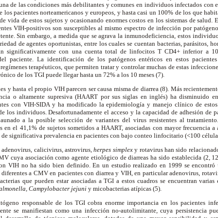
 una de las condiciones más debilitantes y comunes en individuos infectados con 
e los pacientes norteamericanos y europeos, y hasta casi un 100% de los que habita
de vida de estos sujetos y ocasionando enormes costos en los sistemas de salud. En
entes VIH-positivos son susceptibles al mismo espectro de infección por patógenos
nte. Sin embargo, a medida que se agrava la inmunodeficiencia, estos individuos
iedad de agentes oportunistas, entre los cuales se cuentan bacterias, parásitos, h
nan significativamente con una cuenta total de linfocitos T CD4+ inferior a 10
del paciente. La identificación de los patógenos entéricos en estos paciente
 regímenes terapéuticos, que permiten tratar y controlar muchas de estas infeccione
rónico de los TGI puede llegar hasta un 72% a los 10 meses (7).
ales y hasta el propio VIH parecen ser causa misma de diarrea (8). Más recientemente
ciencia o altamente supresiva (HAART por sus siglas en inglés) ha disminuido 
tes con VIH-SIDA y ha modificado la epidemiología y manejo clínico de estos tra
e los individuos. Desafortunadamente el acceso y la capacidad de adhesión de 
aunado a la posible selección de variantes del virus resistentes al tratamiento
les en el 41,1% de sujetos sometidos a HAART, asociadas con mayor frecuencia a ag
s de significativa prevalencia en pacientes con bajo conteo linfocitario (<100 célula
adenovirus, calicivirus, astrovirus,
herpes simplex
y rotavirus han sido relacionad
MV cuya asociación como agente etiológico de diarreas ha sido establecida (2, 12),
 con VIH no ha sido bien definido. En un estudio realizado en 1999 se encontró
s diferentes a CMV en pacientes con diarrea y VIH, en particular adenovirus, rotavir
 bacterias que pueden estar asociadas a TGI a estos cuadros se encuentran varias 
almonella
,
Campylobacter jejuni
y micobacterias atípicas (5).
atógeno responsable de los TGI cobra enorme importancia en los pacientes inf
ente se manifiestan como una infección no-autolimitante, cuya persistencia pu