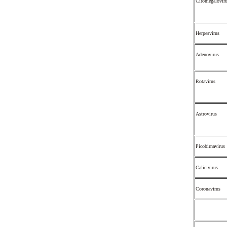
Citomegalovir
Herpesvirus
Adenovirus
Rotavirus
Astrovirus
Picobirnavirus
Calicivirus
Coronavirus