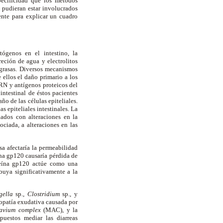
pecificidad que los métodos
 pudieran estar involucrados
ente para explicar un cuadro
ógenos en el intestino, la
reción de agua y electrolitos
 grasas. Diversos mecanismos
 ellos el daño primario a los
ARN y antígenos proteicos del
intestinal de éstos pacientes
ño de las células epiteliales.
s epiteliales intestinales. La
nados con alteraciones en la
ociada, a alteraciones en las
a afectaría la permeabilidad
eína gp120 causaría pérdida de
oteína gp120 actúe como una
ibuya significativamente a la
gella
sp.,
Clostridium
sp., y
eropatía exudativa causada por
 avium complex
(MAC), y la
puestos mediar las diarreas