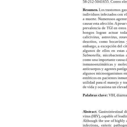
58-212-5041655. Correo ele
Resumen.
Los trastornos gas
individuos infectados con e
a muerte. Numerosos agentes
causar esta afección. A pesar
prevalencia de TGI en estos 
hongos logran actuar toda
calicivirus, astrovirus, ro
descritos, como bocavirus 
embargo, a excepción del ci
algunos de ellos en estas 
Salmonella
, micobacterias 
como una importante causa de
inmunoenzimáticas y molecu
anticuerpos y agentes patóge
algunos microorganismos en 
entéricos en pacientes inmun
utilidad para el manejo y tr
de vida y ocasiona un elevad
Palabras clave:
VIH, diarre
Abstract
. Gastrointestinal
virus (HIV), capable of lead
Although the use of highly a
infections, enteric pathog