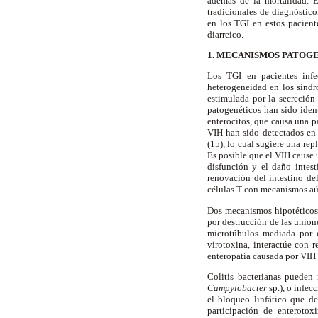
además de la mortalidad. E
tradicionales de diagnóstic
en los TGI en estos pacient
diarreico.
1. MECANISMOS PATOGE
Los TGI en pacientes infe
heterogeneidad en los síndro
estimulada por la secreción
patogenéticos han sido ident
enterocitos, que causa una p
VIH han sido detectados en d
(15), lo cual sugiere una rep
Es posible que el VIH cause u
disfunción y el daño intest
renovación del intestino del
células T con mecanismos aú
Dos mecanismos hipotéticos 
por destrucción de las unione
microtúbulos mediada por c
virotoxina, interactúe con r
enteropatía causada por VIH 
Colitis bacterianas pueden r
Campylobacter
sp.), o infec
el bloqueo linfático que de
participación de enterotox