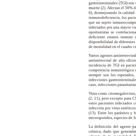
gastrointestinales (TGI) son
muerte (2). Afectan el 50% d
6), desmejorando la calidad 
inmunodeficiencia, los paci
que un sujeto inmunocompete
infectados por una mayor var
oportunistas se correlacio
deficiente estatus inmune 
disponibilidad de diferentes
de mortalidad en el cuadro c
Varios agentes antirretrovir
antirretroviral de alta efi
incidencia de TGI en pacien
competencia inmunológica d
siempre son los esperados, 
infecciones gastrointestina
caso, infecciones parasitaria
Virus como citomegalovirus, 
(2, 11), pero excepto para C
estos pacientes infectados
infección por virus entérico
(13). Entre los parásitos y
microsporidos, especies de
S
La definición del agente p
crónica, dado que generalm