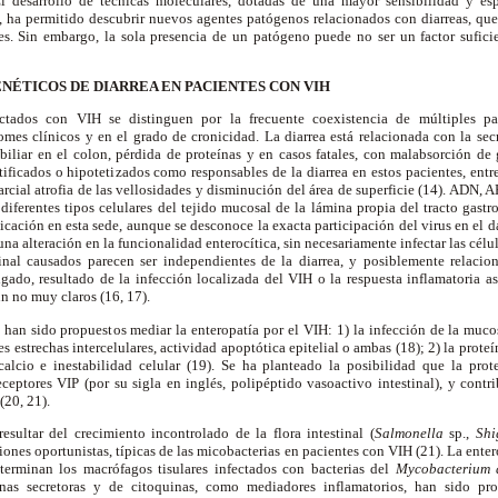
l desarrollo de técnicas moleculares, dotadas de una mayor sensibilidad y es
o, ha permitido descubrir nuevos agentes patógenos relacionados con diarreas, que
es. Sin embargo, la sola presencia de un patógeno puede no ser un factor sufici
NÉTICOS DE DIARREA EN PACIENTES CON VIH
ctados con VIH se distinguen por la frecuente coexistencia de múltiples pat
mes clínicos y en el grado de cronicidad. La diarrea está relacionada con la sec
 biliar en el colon, pérdida de proteínas y en casos fatales, con malabsorción de
ificados o hipotetizados como responsables de la diarrea en estos pacientes, entre
arcial atrofia de las vellosidades y disminución del área de superficie (14). ADN, 
iferentes tipos celulares del tejido mucosal de la lámina propia del tracto gastro
licación en esta sede, aunque se desconoce la exacta participación del virus en el da
na alteración en la funcionalidad enterocítica, sin necesariamente infectar las célula
inal causados parecen ser independientes de la diarrea, y posiblemente relacio
gado, resultado de la infección localizada del VIH o la respuesta inflamatoria as
n no muy claros (16, 17).
han sido propuestos mediar la enteropatía por el VIH: 1) la infección de la mucos
s estrechas intercelulares, actividad apoptótica epitelial o ambas (18); 2) la prot
alcio e inestabilidad celular (19). Se ha planteado la posibilidad que la pr
eceptores VIP (por su sigla en inglés, polipéptido vasoactivo intestinal), y contr
(20, 21).
esultar del crecimiento incontrolado de la flora intestinal (
Salmonella
sp.,
Shi
ciones oportunistas, típicas de las micobacterias en pacientes con VIH (21). La ent
terminan los macrófagos tisulares infectados con bacterias del
Mycobacterium
inas secretoras y de citoquinas, como mediadores inflamatorios, han sido pro