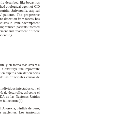
tly described, like bocavirus
shed etiological agent of GID
poridia,
Salmonella
, atipical
 patients. The progressive
ns detection from faeces, has
organisms in immunocompetent
ompromised patients infected
gement and treatment of these
 spending.
ente y en forma más severa a
. Constituye una importante
 en sujetos con deficiencias
de las principales causas de
 individuos infectados con el
a de desarrollo, así como el
IDA de las Naciones Unidas
 fallecieron (4).
. Anorexia, pérdida de peso,
s pacientes. Los trastornos