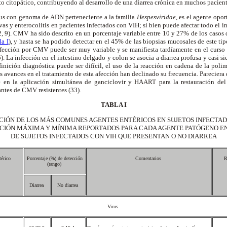
cto citopático, contribuyendo al desarrollo de una diarrea crónica en muchos pacien
us con genoma de ADN perteneciente a la familia
Hespesviridae
, es el agente op
vas y enterocolitis en pacientes infectados con VIH; si bien puede afectar todo el in
, 9). CMV ha sido descrito en un porcentaje variable entre 10 y 27% de los casos d
la I
), y hasta se ha podido detectar en el 45% de las biopsias mucosales de este tip
infección por CMV puede ser muy variable y se manifiesta tardíamente en el curso 
). La infección en el intestino delgado y colon se asocia a diarrea profusa y casi 
finición diagnóstica puede ser difícil, el uso de la reacción en cadena de la poli
os avances en el tratamiento de esta afección han declinado su frecuencia. Pareciera
e en la aplicación simultánea de ganciclovir y HAART para la restauración del 
antes de CMV resistentes (33).
TABLA I
CIÓN DE LOS MÁS COMUNES AGENTES ENTÉRICOS EN SUJETOS INFECTADO
CIÓN MÁXIMA Y MÍNIMA REPORTADOS PARA CADA AGENTE PATÓGENO EN
DE SUJETOS INFECTADOS CON VIH QUE PRESENTAN O NO DIARREA
térico
Porcentaje (%) de detección
Comentarios
R
(rango)
Diarrea
No diarrea
Virus