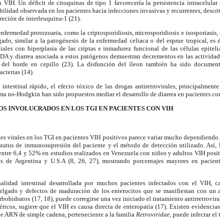
 VIH. Un déficit de citoquinas de tipo 1 favorecería la persistencia intracelula
ibilidad observada en los pacientes hacia infecciones invasivas y recurrentes, descri
reción de interleuquina-1 (21).
nfermedad protozoaria, como la criptosporidiosis, microsporidiosis e isosporiasis, 
gado, similar a la patogénesis de la enfermedad celiaca o del esprue tropical, es 
liales con hiperplasia de las criptas e inmadurez funcional de las células epiteli
DA y diarrea asociada a estos patógenos demuestran decrementos en las actividade
a) del borde en cepillo (23). La disfunción del íleon también ha sido documen
cterias (14).
intestinal rápido, el efecto tóxico de las drogas antiretrovirales, principalmente
ma no-Hodgkin han sido propuestos mediar el desarrollo de diarrea en pacientes co
OS INVOLUCRADOS EN LOS TGI EN PACIENTES CON VIH
tes virales en los TGI en pacientes VIH positivos parece variar mucho dependiendo
status de inmunosupresión del paciente y el método de detección utilizado. Así, 
r entre 6,4 y 52% en estudios realizados en Venezuela con niños y adultos VIH posi
as de Argentina y U.S.A (8, 26, 27), mostrando porcentajes mayores en pacie
nalidad intestinal desarrollada por muchos pacientes infectados con el VIH, ca
 delgado y defectos de maduración de los enterocitos que se manifiestan con un
bohidratos (17, 18), puede corregirse una vez iniciado el tratamiento antirretroviral.
éricos, sugiere que el VIH es causa directa de enteropatía (17). Existen evidenci
e ARN de simple cadena, perteneciente a la familia
Retroviridae
, puede infectar el 