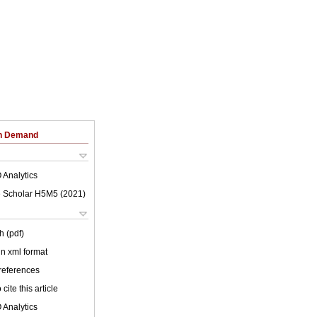
on Demand
 Analytics
 Scholar H5M5 (
2021
)
h (pdf)
 in xml format
 references
cite this article
 Analytics