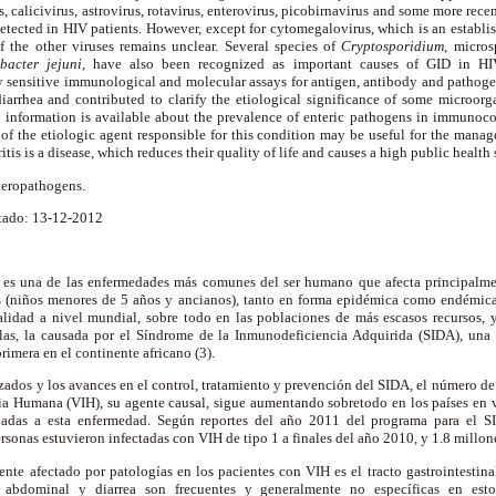
 calicivirus, astrovirus, rotavirus, enterovirus, picobirnavirus and some more recen
etected in HIV patients. However, except for cytomegalovirus, which is an establi
of the other viruses remains unclear. Several species of
Cryptosporidium
, micros
bacter jejuni
,
have also been recognized as important causes of GID in HIV
y sensitive immunological and molecular assays for antigen, antibody and pathoge
iarrhea and contributed to clarify the etiological significance of some micro
e information is available about the prevalence of enteric pathogens in immunoc
 of the etiologic agent responsible for this condition may be useful for the mana
itis is a disease, which reduces their quality of life and causes a high public health
nteropathogens.
tado: 13-12-2012
sa es una de las enfermedades más comunes del ser humano que afecta principalm
s (niños menores de 5 años y ancianos), tanto en forma epidémica como endémica
lidad a nivel mundial, sobre todo en las poblaciones de más escasos recursos, y
ellas, la causada por el Síndrome de la Inmunodeficiencia Adquirida (SIDA), una 
rimera en el continente africano (3).
lizados y los avances en el control, tratamiento y prevención del SIDA, el número de
ia Humana (VIH), su agente causal, sigue aumentando sobretodo en los países en ví
nadas a esta enfermedad. Según reportes del año 2011 del programa para el S
sonas estuvieron infectadas con VIH de tipo 1 a finales del año 2010, y 1.8 millones
te afectado por patologías en los pacientes con VIH es el tracto gastrointestinal
r abdominal y diarrea son frecuentes y generalmente no específicas en esto