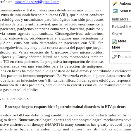
ctrónico:
esmeralda.vizzi@gmail.com
Automat
trointestinales o TGI son afecciones debilitantes muy comunes en
Send th
l virus de inmunodeficiencia humana (VIH), que pueden conducir
 etiológicos y mecanismos patofisiológicos han sido propuestos
Indicators
 del uso de terapia antirretroviral, que ha reducido enormemente la
Related lin
pacientes, patógenos entéricos como virus, bacterias, parásitos y
vía como agentes oportunistas. Citomegalovirus, adenovirus,
Share
tavirus, enterovirus, picobirnavirus y algunos más recientemente
More
y Aichi virus han sido detectados en pacientes con VIH. Sin
tomegalovirus, hay muy poca certeza acerca del papel que juegan
More
afecciones. Varias especies de
Criptosporidium
, microsporidos,
atípicas y
Campylobacter jejuni
han sido reconocidos también
Permali
 TGI en estos pacientes. La progresiva incorporación de técnicas
lares, cada vez más sensibles para la detección de antígenos,
nos en heces ha mejorado el diagnóstico de las diarreas y contribuido a esclarecer
los pacientes inmunocompetentes. En Venezuela existen algunos datos acerca de
odeficientes infectados con VIH. La identificación del agente etiológico responsa
atamiento de estos pacientes, para quienes la enteritis viral es una manifestación 
o gasto en salud pública.
a, enteropatógenos.
Enteropathogens responsible of gastrointestinal disorders in HIV patients.
 disorders or GID are debilitating conditions common in individuals infected b
ing to death. Numerous etiological agents and pathophysiological mechanisms have 
ctive antiretroviral therapy (HAART) in many countries has greatly reduced the p
ens such as bacteria, parasites, fungi and viruses may still act as opportunis