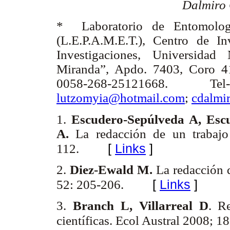
Dalmiro 
* Laboratorio de Entomología
(L.E.P.A.M.E.T.), Centro de I
Investigaciones, Universidad
Miranda”, Apdo. 7403, Coro 41
0058-268-25121668. Te
lutzomyia@hotmail.com
;
cdalmi
1.
Escudero-Sepúlveda A, Esc
A.
La redacción de un trabajo 
[
Links
]
112.
2.
Diez-Ewald M.
La redacción d
[
Links
]
52: 205-206.
3.
Branch L, Villarreal D
. R
científicas. Ecol Austral 2008; 1