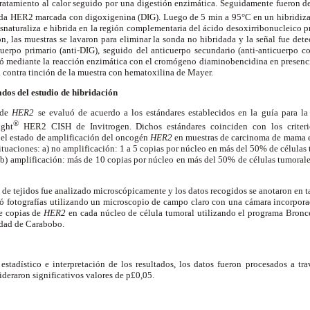
ratamiento al calor seguido por una digestión enzimática. Seguidamente fueron de
onda HER2 marcada con digoxigenina (DIG). Luego de 5 min a 95°C en un hibridiz
esnaturaliza e hibrida en la región complementaria del ácido desoxirribonucleico p
ón, las muestras se lavaron para eliminar la sonda no hibridada y la señal fue de
cuerpo primario (anti-DIG), seguido del anticuerpo secundario (anti-anticuerpo 
olló mediante la reacción enzimática con el cromógeno diaminobencidina en presenc
a contra tinción de la muestra con hematoxilina de Mayer.
ados del estudio de hibridación
 de
HER2
se evaluó de acuerdo a los estándares establecidos en la guía para la 
®
ght
HER2 CISH de Invitrogen. Dichos estándares coinciden con los criterio
 el estado de amplificación del oncogén
HER2
en muestras de carcinoma de mama em
ituaciones: a) no amplificación: 1 a 5 copias por núcleo en más del 50% de células 
 b) amplificación:
más de 10 copias por núcleo en más del 50% de células tumorales
 de tejidos fue analizado microscópicamente y los datos recogidos se anotaron en ta
mó fotografías utilizando un microscopio de campo claro con una cámara incorpora
e copias de
HER2
en cada núcleo de célula tumoral utilizando el programa Bronce
idad de Carabobo.
s estadístico e interpretación de los resultados, los datos fueron procesados a tr
deraron significativos valores de p£0,05.