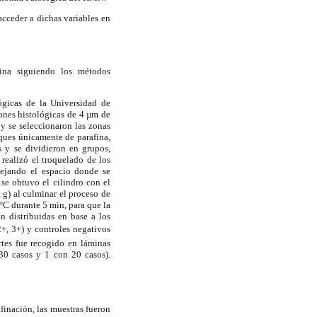
cceder a dichas variables en
fina siguiendo los métodos
ógicas de la Universidad de
ones histológicas de 4 µm de
 y se seleccionaron las zonas
oques únicamente de parafina,
s y se dividieron en grupos,
 realizó el troquelado de los
dejando el espacio donde se
se obtuvo el cilindro con el
 g) al culminar el proceso de
 °C durante 5 min, para que la
on distribuidas en base a los
+, 3+) y controles negativos
rtes fue recogido en láminas
 30 casos y 1 con 20 casos).
inación, las muestras fueron