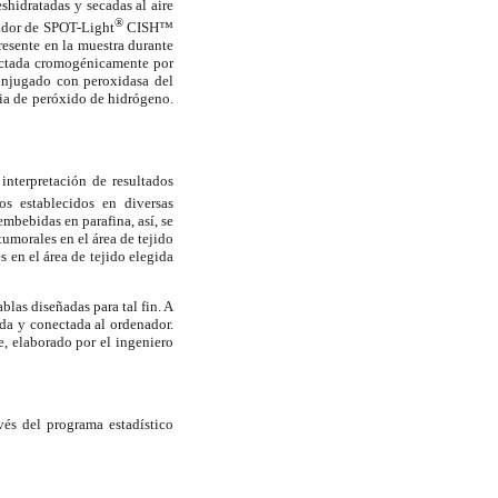
shidratadas y secadas al aire
®
ador de SPOT-Light
CISH™
resente en la muestra durante
tectada cromogénicamente por
conjugado con peroxidasa del
ia de peróxido de hidrógeno.
interpretación de resultados
s establecidos en diversas
bebidas en parafina, así, se
tumorales en el área de tejido
 en el área de tejido elegida
blas diseñadas para tal fin. A
da y conectada al ordenador.
, elaborado por el ingeniero
avés del programa estadístico