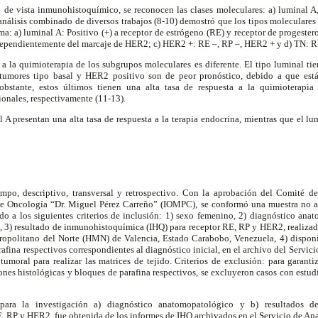
 de vista inmunohistoquímico, se reconocen las clases moleculares: a) luminal A
 análisis combinado de diversos trabajos (8-10) demostró que los tipos molecular
rma: a) luminal A: Positivo (+) a receptor de estrógeno (RE) y receptor de progeste
dependientemente del marcaje de HER2; c) HER2 +: RE –, RP –, HER2 + y d) TN: 
 a la quimioterapia de los subgrupos moleculares es diferente. El tipo luminal ti
s tumores tipo basal y HER2 positivo son de peor pronóstico, debido a que es
obstante, estos últimos tienen una alta tasa de respuesta a la quimioterapia 
onales, respectivamente (11-13).
l A presentan una alta tasa de respuesta a la terapia endocrina, mientras que el lu
S
ampo, descriptivo, transversal y retrospectivo. Con la aprobación del Comité d
 de Oncología “Dr. Miguel Pérez Carreño” (IOMPC), se conformó una muestra no ale
do a los siguientes criterios de inclusión: 1) sexo femenino, 2) diagnóstico an
a, 3) resultado de inmunohistoquímica (IHQ) para receptor RE, RP y HER2, realiza
ropolitano del Norte (HMN) de Valencia, Estado Carabobo, Venezuela, 4) disponi
rafina respectivos correspondientes al diagnóstico inicial, en el archivo del Servic
tumoral para realizar las matrices de tejido. Criterios de exclusión: para garant
iones histológicas y bloques de parafina respectivos, se excluyeron casos con estud
para la investigación a) diagnóstico anatomopatológico y b) resultados d
 RP y HER2, fue obtenida de los informes de IHQ archivados en el Servicio de A