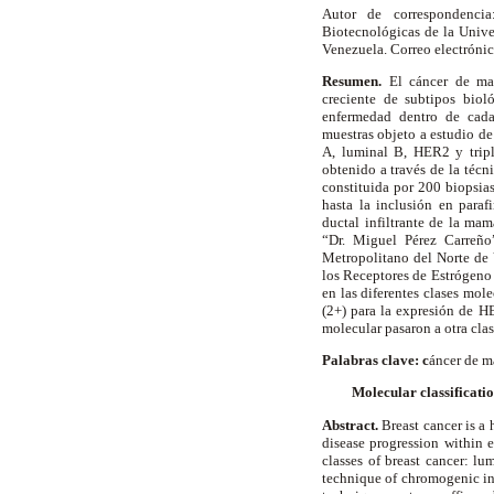
Autor de correspondenci
Biotecnológicas de la Unive
Venezuela. Correo electróni
Resumen.
El cáncer de m
creciente de subtipos biol
enfermedad dentro de cada 
muestras objeto a estudio d
A, luminal B, HER2 y tripl
obtenido a través de la técn
constituida por 200 biopsias
hasta la inclusión en paraf
ductal infiltrante de la ma
“Dr. Miguel Pérez Carreño
Metropolitano del Norte de 
los Receptores de Estrógeno 
en las diferentes clases mol
(2+) para la expresión de H
molecular pasaron a otra clas
Palabras clave: c
áncer de 
Molecular classificati
Abstract.
Breast cancer is a 
disease progression within e
classes of breast cancer: l
technique of chromogenic in