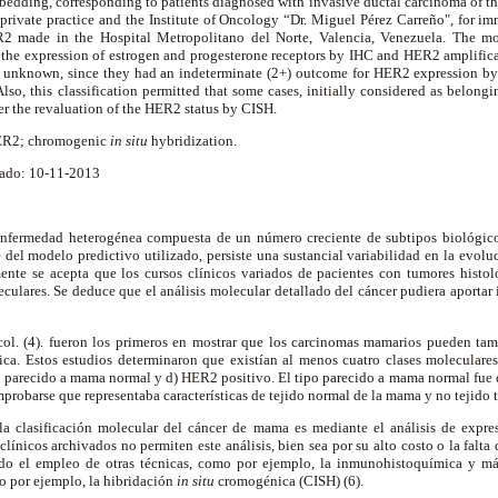
bedding, corresponding to patients diagnosed with invasive ductal carcinoma of th
 private practice and the Institute of Oncology “Dr. Miguel Pérez Carreño", for i
 made in the Hospital Metropolitano del Norte, Valencia, Venezuela. The mole
g the expression of estrogen and progesterone receptors by IHC and HER2 amplific
 as unknown, since they had an indeterminate (2+) outcome for HER2 expression by
Also, this classification permitted that some cases, initially considered as belong
ter the revaluation of the HER2 status by CISH.
HER2; chromogenic
in situ
hybridization.
ado: 10-11-2013
nfermedad heterogénea compuesta de un número creciente de subtipos biológico
del modelo predictivo utilizado, persiste una sustancial variabilidad en la evolu
ente se acepta que los cursos clínicos variados de pacientes con tumores histol
eculares. Se deduce que el análisis molecular detallado del cáncer pudiera aportar
y col. (4). fueron los primeros en mostrar que los carcinomas mamarios pueden tam
nica. Estos estudios determinaron que existían al menos cuatro clases moleculare
ipo parecido a mama normal y d) HER2 positivo. El tipo parecido a mama normal fue
mprobarse que representaba características de tejido normal de la mama y no tejido 
la clasificación molecular del cáncer de mama es mediante el análisis de expre
línicos archivados no permiten este análisis, bien sea por su alto costo o la falt
ado el empleo de otras técnicas, como por ejemplo, la inmunohistoquímica y más
o por ejemplo, la hibridación
in situ
cromogénica (CISH) (6).