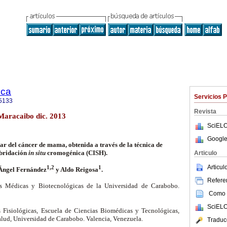
ica
Servicios 
5133
Revista
 Maracaibo dic. 2013
SciELO
Google
ar del cáncer de mama, obtenida a través de la técnica de
bridación
in situ
cromogénica (CISH).
Articulo
Articu
1,2
1
Ángel Fernández
y Aldo Reigosa
.
Referen
es Médicas y Biotecnológicas de la Universidad de Carabobo.
Como c
SciELO
 Fisiológicas, Escuela de Ciencias Biomédicas y Tecnológicas,
alud, Universidad de Carabobo. Valencia, Venezuela.
Traduc