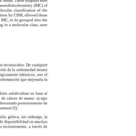
e breast. These biopsies were
mmunohistochemistry (IHC) of
cular classification of the
ation by CISH, allowed those
 IHC, to be grouped into the
ing to a molecular class, were
s reconocidos. De cualquier
ción de la enfermedad dentro
ógicamente idénticos, son el
 información que mejoraría la
bién subdividirse en base al
s de cáncer de mama: a) tipo
 descartado posteriormente de
tumoral (5).
sión génica, sin embargo, la
a de disponibilidad en muchos
 recientemente, a través de