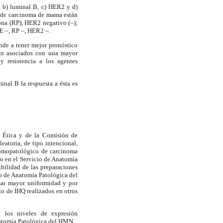
, b) luminal B, c) HER2 y d)
es de carcinoma de mama están
rona (RP), HER2 negativo (–);
RE –, RP –, HER2 –.
ende a tener mejor pronóstico
tán asociados con una mayor
y resistencia a los agentes
minal B la respuesta a ésta es
e Ética y de la Comisión de
atoria, de tipo intencional,
atomopatológico de carcinoma
do en el Servicio de Anatomía
bilidad de las preparaciones
io de Anatomía Patológica del
izar mayor uniformidad y por
io de IHQ realizados en otros
e los niveles de expresión
natomía Patológica del HMN.