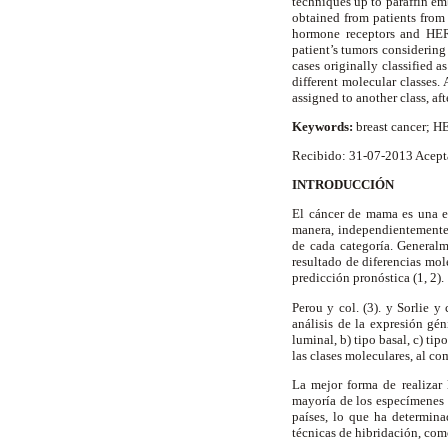
techniques up to paraffin em
obtained from patients from
hormone receptors and HER2
patient’s tumors considerin
cases originally classified
different molecular classes. 
assigned to another class, af
Keywords:
breast cancer; 
Recibido: 31-07-2013 Acept
INTRODUCCIÓN
El cáncer de mama es una e
manera, independientemente 
de cada categoría. Generalm
resultado de diferencias mol
predicción pronóstica (1, 2).
Perou y col. (3). y Sorlie 
análisis de la expresión gé
luminal, b) tipo basal, c) t
las clases moleculares, al co
La mejor forma de realizar 
mayoría de los especímenes c
países, lo que ha determin
técnicas de hibridación, com