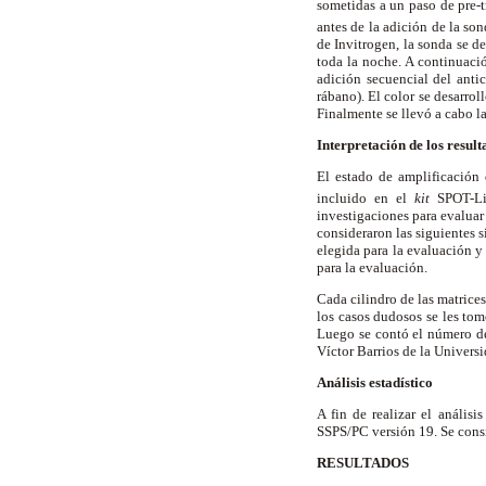
sometidas a un paso de pre-t
antes de la adición de la s
de Invitrogen, la sonda se d
toda la noche. A continuaci
adición secuencial del anti
rábano). El color se desarr
Finalmente se llevó a cabo l
Interpretación de los result
El estado de amplificación
incluido en el
kit
SPOT-Li
investigaciones para evaluar
consideraron las siguientes s
elegida para la evaluación y
para la evaluación.
Cada cilindro de las matrices
los casos dudosos se les to
Luego se contó el número d
Víctor Barrios de la Univers
Análisis estadístico
A fin de realizar el análisi
SSPS/PC versión 19. Se consi
RESULTADOS