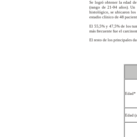
Se logró obtener la edad d
(rango de 21-94 años). Un
histológico, se ubicaron los
estadio clínico de 48 pacient
El 55,5% y 47,5% de los tum
más frecuente fue el carcinom
El resto de los principales d
Edad*
Edad (a