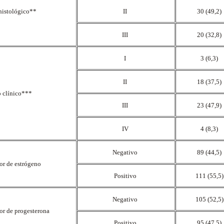
histológico**
II
30 (49,2)
III
20 (32,8)
I
3 (6,3)
II
18 (37,5)
o clínico***
III
23 (47,9)
IV
4 (8,3)
Negativo
89 (44,5)
or de estrógeno
Positivo
111 (55,5
Negativo
105 (52,5
or de progesterona
Positivo
95 (47,5)