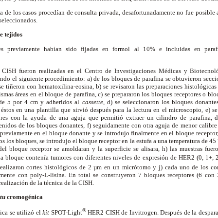
a de los casos procedían de consulta privada, desafortunadamente no fue posible a
 seleccionados.
e tejidos
res previamente habían sido fijadas en formol al 10% e incluidas en para
a CISH fueron realizadas en el Centro de Investigaciones Médicas y Biotecnol
o el siguiente procedimiento: a) de los bloques de parafina se obtuvieron secci
e tiñeron con hematoxilina-eosina, b) se revisaron las preparaciones histológicas
mas áreas en el bloque de parafina, c) se prepararon los bloques receptores o bl
de 5 por 4 cm y adheridos al
cassette
, d) se seleccionaron los bloques donante
éstos en una plantilla que sirvió después para la lectura en el microscopio, e) se
ores con la ayuda de una aguja que permitió extraer un cilindro de parafina, 
tenidos de los bloques donantes, f) seguidamente con otra aguja de menor calibre 
previamente en el bloque donante y se introdujo finalmente en el bloque receptor,
s los bloques, se introdujo el bloque receptor en la estufa a una temperatura de 45
del bloque receptor se amoldaran y la superficie se alisara, h) las muestras fuer
ada bloque contenía tumores con diferentes niveles de expresión de HER2 (0, 1+, 2
e realizaron cortes histológicos de 2 µm en un micrótomo y j) cada uno de los co
amente con poly-L-lisina. En total se construyeron 7 bloques receptores (6 con
realización de la técnica de la CISH.
itu
cromogénica
®
ica se utilizó el
kit
SPOT-Light
HER2 CISH de Invitrogen. Después de la desparaf