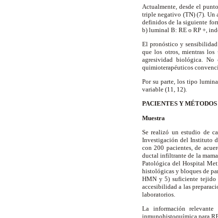
Actualmente, desde el punto
triple negativo (TN) (7). Un
definidos de la siguiente fo
b) luminal B: RE o RP +, in
El pronóstico y sensibilidad
que los otros, mientras lo
agresividad biológica. No 
quimioterapéuticos convenci
Por su parte, los tipo lumina
variable (11, 12).
PACIENTES Y MÉTODO
Muestra
Se realizó un estudio de c
Investigación del Instituto
con 200 pacientes, de acuer
ductal infiltrante de la mam
Patológica del Hospital Met
histológicas y bloques de pa
HMN y 5) suficiente tejido 
accesibilidad a las preparac
laboratorios.
La información relevante 
inmunohistoquímica para RE,