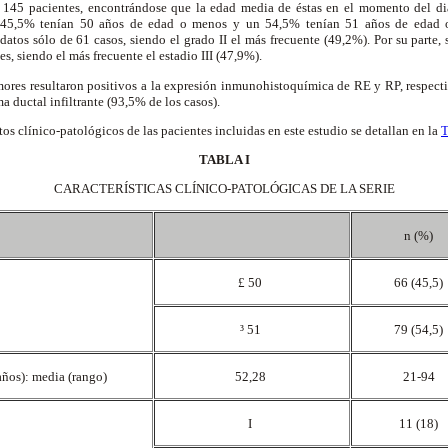
e 145 pacientes, encontrándose que la edad media de éstas en el momento del di
 45,5% tenían 50 años de edad o menos y un 54,5% tenían 51 años de edad o
 datos sólo de 61 casos, siendo el grado II el más frecuente (49,2%). Por su parte, 
es, siendo el más frecuente el estadio III (47,9%).
ores resultaron positivos a la expresión inmunohistoquímica de RE y RP, respecti
a ductal infiltrante (93,5% de los casos).
atos clínico-patológicos de las pacientes incluidas en este estudio se detallan en la
T
TABLA I
CARACTERÍSTICAS CLÍNICO-PATOLÓGICAS DE LA SERIE
n (%)
£ 50
66 (45,5)
³ 51
79 (54,5)
ños): media (rango)
52,28
21-94
I
11 (18)