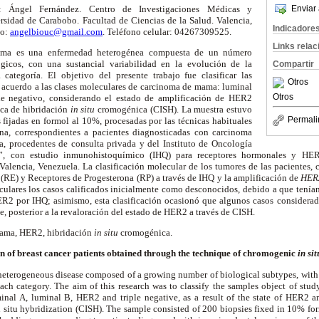
Enviar 
a: Ángel Fernández. Centro de Investigaciones Médicas y
rsidad de Carabobo. Facultad de Ciencias de la Salud. Valencia,
Indicadore
co:
angelbiouc@gmail.com
. Teléfono celular: 04267309525.
Links rela
ama es una enfermedad heterogénea compuesta de un número
ógicos, con una sustancial variabilidad en la evolución de la
Compartir
categoría. El objetivo del presente trabajo fue clasificar las
Otros
e acuerdo a las clases moleculares de carcinoma de mama: luminal
Otros
e negativo, considerando el estado de amplificación de HER2
ica de hibridación
in situ
cromogénica
(CISH). La muestra estuvo
Permali
 fijadas en formol al 10%, procesadas por las técnicas habituales
ina, correspondientes a pacientes diagnosticadas con carcinoma
ma, procedentes de consulta privada y del Instituto de Oncología
”, con estudio inmunohistoquímico (IHQ) para receptores hormonales y HER
Valencia, Venezuela. La clasificación molecular de los tumores de las pacientes, 
(RE) y Receptores de Progesterona (RP) a través de IHQ y la amplificación de
HER
eculares los casos calificados inicialmente como desconocidos, debido a que tení
ER2 por IHQ; asimismo, esta clasificación ocasionó que algunos casos considerad
e, posterior a la revaloración del estado de HER2 a través de CISH.
mama, HER2, hibridación
in situ
cromogénica.
on of breast cancer patients obtained through the technique of chromogenic
in sit
heterogeneous disease composed of a growing number of biological subtypes, with s
ach category. The aim of this research was to classify the samples object of stu
uminal A, luminal B, HER2 and triple negative, as a result of the state of HER2 a
 situ hybridization (CISH). The sample consisted of 200 biopsies fixed in 10% for