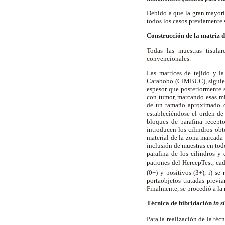
Debido a que la gran mayorí
todos los casos previamente
Construcción de la matriz d
Todas las muestras tisula
convencionales.
Las matrices de tejido y l
Carabobo (CIMBUC), siguiend
espesor que posteriormente s
con tumor, marcando esas mis
de un tamaño aproximado 
estableciéndose el orden de 
bloques de parafina recept
introducen los cilindros ob
material de la zona marcada 
inclusión de muestras en todo
parafina de los cilindros y 
patrones del HercepTest, c
(0+) y positivos (3+), i) s
portaobjetos tratadas previ
Finalmente, se procedió a la 
Técnica de hibridación
in s
Para la realización de la técn