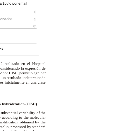
articulo por email
s
cionados
nk
2 realizado en el Hospital
considerando la expresión de
2
por CISH, permitió agrupar
an un resultado indeterminado
os inicialmente en una clase
u
hybridization (CISH).
ubstantial variability of the
dy according to the molecular
mplification obtained by the
malin, processed by standard